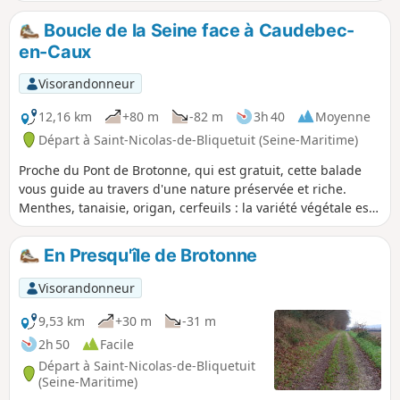
Boucle de la Seine face à Caudebec-
en-Caux
Visorandonneur
12,16 km
+80 m
-82 m
3h 40
Moyenne
Départ à Saint-Nicolas-de-Bliquetuit (Seine-Maritime)
Proche du Pont de Brotonne, qui est gratuit, cette balade
vous guide au travers d'une nature préservée et riche.
Menthes, tanaisie, origan, cerfeuils : la variété végétale est
incroyable ! En majorité à l'ombre, ce qui est appréciable
par temps chaud. Vous découvrez d'abord le bord de la
En Presqu'île de Brotonne
Seine en suivant son cours, puis vous vous enfoncez vers la
campagne et la forêt avant de redescendre par de
Visorandonneur
charmantes petites routes vers le point de départ.
9,53 km
+30 m
-31 m
2h 50
Facile
Départ à Saint-Nicolas-de-Bliquetuit
(Seine-Maritime)