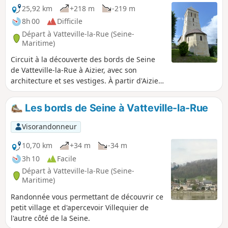
25,92 km
+218 m
-219 m
8h 00
Difficile
Départ à Vatteville-la-Rue (Seine-
Maritime)
Circuit à la découverte des bords de Seine
de Vatteville-la-Rue à Aizier, avec son
architecture et ses vestiges. À partir d'Aizier,
découverte de la Forêt de Brotonne, sa
faune, sa flore, la Chapelle Saint-Maur avec
Les bords de Seine à Vatteville-la-Rue
les Arbres à Nœuds et ses nombreux
chemins.
Visorandonneur
10,70 km
+34 m
-34 m
3h 10
Facile
Départ à Vatteville-la-Rue (Seine-
Maritime)
Randonnée vous permettant de découvrir ce
petit village et d'apercevoir Villequier de
l'autre côté de la Seine.