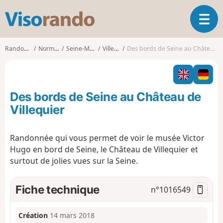
V
O
i
u
s
v
o
Randonnées
Normandie
Seine-Maritime
Villequier
Des bords de Seine au Château de Villequier
r
r
i
a
r
n
l
d
Des bords de Seine au Château de
a
o
n
Villequier
a
v
Randonnée qui vous permet de voir le musée Victor
i
Hugo en bord de Seine, le Château de Villequier et
g
a
surtout de jolies vues sur la Seine.
t
i
Fiche technique
n°
1016549
o
n
Création
14 mars 2018