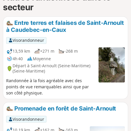
secteur
Entre terres et falaises de Saint-Arnoult
à Caudebec-en-Caux
Visorandonneur
13,59 km
+271 m
-268 m
4h 40
Moyenne
Départ à Saint-Arnoult (Seine-Maritime)
(Seine-Maritime)
Randonnée à la fois agréable avec des
points de vue remarquables ainsi que par
son côté physique.
Promenade en forêt de Saint-Arnoult
Visorandonneur
10,19 km
+162 m
-163 m