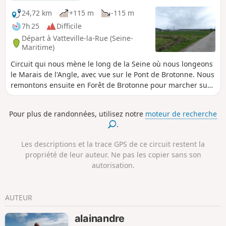
fût magnifique et il n'est pas le seul dans ces
bois....
24,72 km
+115 m
-115 m
7h 25
Difficile
Départ à Vatteville-la-Rue (Seine-
Maritime)
Circuit qui nous mène le long de la Seine où nous longeons
le Marais de l'Angle, avec vue sur le Pont de Brotonne. Nous
remontons ensuite en Forêt de Brotonne pour marcher sur
ses routes forestières.
Pour plus de randonnées, utilisez notre
moteur de recherche
.
Les descriptions et la trace GPS de ce circuit restent la
propriété de leur auteur. Ne pas les copier sans son
autorisation.
AUTEUR
alainandre