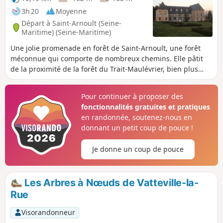
3h 20
Moyenne
Départ à Saint-Arnoult (Seine-
Maritime) (Seine-Maritime)
Une jolie promenade en forêt de Saint-Arnoult, une forêt
méconnue qui comporte de nombreux chemins. Elle pâtit
de la proximité de la forêt du Trait-Maulévrier, bien plus
vaste, mais elle gagne à être connue avec ses hameaux et
des habitations un peu éloignées mais pleines de charmes
Pour continuer à proposer des
fonctionnalités gratuites et pratiques
en randonnée, soutenez-nous en
donnant un petit coup de pouce !
Je donne un coup de pouce
Les Arbres à Nœuds de Vatteville-la-
Rue
Visorandonneur