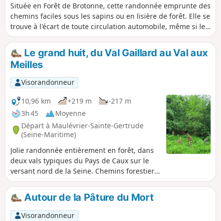
Située en Forêt de Brotonne, cette randonnée emprunte des
chemins faciles sous les sapins ou en lisière de forêt. Elle se
trouve à l'écart de toute circulation automobile, même si le
départ est proche du Pont de Brotonne. C'est donc une
sortie nature.
Le grand huit, du Val Gaillard au Val aux
Meilles
Visorandonneur
10,96 km
+219 m
-217 m
3h 45
Moyenne
Départ à Maulévrier-Sainte-Gertrude
(Seine-Maritime)
Jolie randonnée entièrement en forêt, dans
deux vals typiques du Pays de Caux sur le
versant nord de la Seine. Chemins forestiers
majoritairement "confortables", pas de
macadam, ni de villages (sauf au départ),
Autour de la Pâture du Mort
beaux spécimens d'arbres locaux, le chêne
de Saint-Pierre, malgré sa cime éclatée a un
Visorandonneur