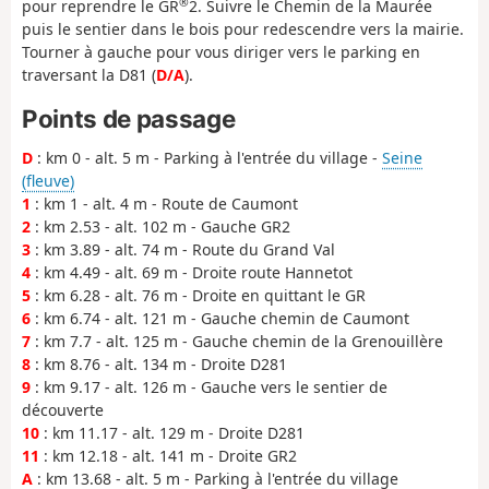
®
pour reprendre le GR
2. Suivre le Chemin de la Maurée
puis le sentier dans le bois pour redescendre vers la mairie.
Tourner à gauche pour vous diriger vers le parking en
traversant la D81 (
D/A
).
Points de passage
D
: km 0 - alt. 5 m - Parking à l'entrée du village -
Seine
(fleuve)
1
: km 1 - alt. 4 m - Route de Caumont
2
: km 2.53 - alt. 102 m - Gauche GR2
3
: km 3.89 - alt. 74 m - Route du Grand Val
4
: km 4.49 - alt. 69 m - Droite route Hannetot
5
: km 6.28 - alt. 76 m - Droite en quittant le GR
6
: km 6.74 - alt. 121 m - Gauche chemin de Caumont
7
: km 7.7 - alt. 125 m - Gauche chemin de la Grenouillère
8
: km 8.76 - alt. 134 m - Droite D281
9
: km 9.17 - alt. 126 m - Gauche vers le sentier de
découverte
10
: km 11.17 - alt. 129 m - Droite D281
11
: km 12.18 - alt. 141 m - Droite GR2
A
: km 13.68 - alt. 5 m - Parking à l'entrée du village