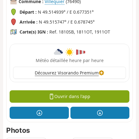
Commune :
Villequier
(76490)
Départ :
N 49.514939° / E 0.677351°
Arrivée :
N 49.515747° / E 0.678745°
Carte(s) IGN :
Ref. 1810SB, 1811OT, 1911OT
Météo détaillée heure par heure
Découvrez Visorando Premium
Ouvrir dans l'app
Photos