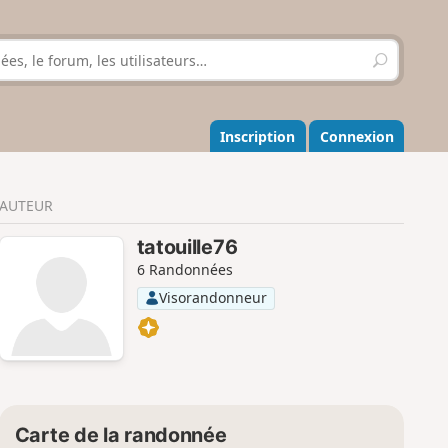
R
e
c
h
e
Inscription
Connexion
r
c
h
AUTEUR
e
r
tatouille76
6 Randonnées
Visorandonneur
Carte de la randonnée