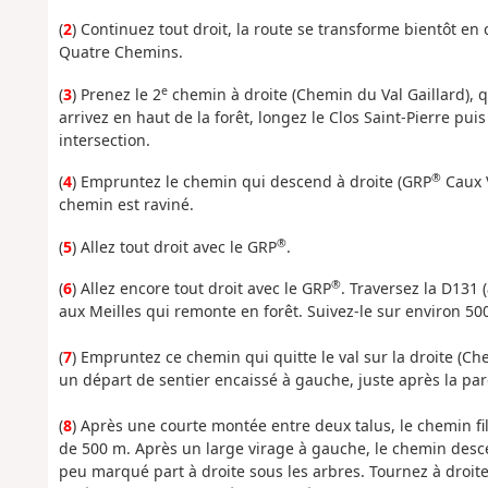
(
2
) Continuez tout droit, la route se transforme bientôt en
Quatre Chemins.
e
(
3
) Prenez le 2
chemin à droite (Chemin du Val Gaillard), 
arrivez en haut de la forêt, longez le Clos Saint-Pierre p
intersection.
®
(
4
) Empruntez le chemin qui descend à droite (GRP
Caux V
chemin est raviné.
®
(
5
) Allez tout droit avec le GRP
.
®
(
6
) Allez encore tout droit avec le GRP
. Traversez la D131 (
aux Meilles qui remonte en forêt. Suivez-le sur environ 50
(
7
) Empruntez ce chemin qui quitte le val sur la droite (Ch
un départ de sentier encaissé à gauche, juste après la par
(
8
) Après une courte montée entre deux talus, le chemin fil
de 500 m. Après un large virage à gauche, le chemin desc
peu marqué part à droite sous les arbres. Tournez à droite 