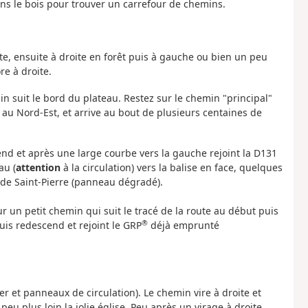
ns le bois pour trouver un carrefour de chemins.
roite, ensuite à droite en forêt puis à gauche ou bien un peu
re à droite.
min suit le bord du plateau. Restez sur le chemin "principal"
e au Nord-Est, et arrive au bout de plusieurs centaines de
end et après une large courbe vers la gauche rejoint la D131
au (
attention
à la circulation) vers la balise en face, quelques
 de Saint-Pierre (panneau dégradé).
ur un petit chemin qui suit le tracé de la route au début puis
®
uis redescend et rejoint le GRP
déjà emprunté
r et panneaux de circulation). Le chemin vire à droite et
peu plus loin la jolie église. Peu après un virage à droite,