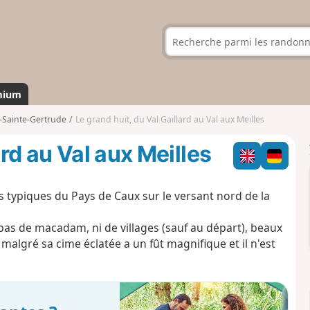
mium
-Sainte-Gertrude
Le grand huit, du Val Gaillard au Val aux Meilles
ard au Val aux Meilles
s typiques du Pays de Caux sur le versant nord de la
pas de macadam, ni de villages (sauf au départ), beaux
malgré sa cime éclatée a un fût magnifique et il n'est