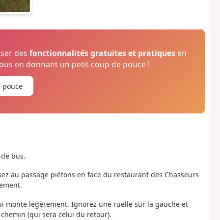
oser des
fonctionnalités gratuites et pratiques
en
us en donnant un petit coup de pouce !
e pouce
 de bus.
ersez au passage piétons en face du restaurant des Chasseurs
sement.
qui monte légèrement. Ignorez une ruelle sur la gauche et
 chemin (qui sera celui du retour).