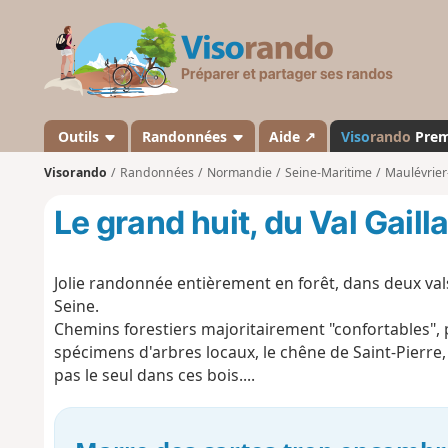
V
i
s
o
r
a
Outils
Randonnées
Aide ↗
Viso
rando
Pre
n
Visorando
Randonnées
Normandie
Seine-Maritime
Maulévrier
d
o
Le grand huit, du Val Gaill
Jolie randonnée entièrement en forêt, dans deux val
Seine.
Chemins forestiers majoritairement "confortables", 
spécimens d'arbres locaux, le chêne de Saint-Pierre, 
pas le seul dans ces bois....