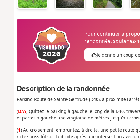
Pour continuer à prop
randonnée, soutenez-no
Je donne un coup d
Description de la randonnée
Parking Route de Sainte-Gertrude (D40), à proximité l'arrêt
(
D/A
) Quittez le parking à gauche le long de la D40, trav
et partez à gauche une vingtaine de mètres jusqu'au croi
(
1
) Au croisement, empruntez, à droite, une petite route 
notez aussitôt sur la droite après une intersection avec un