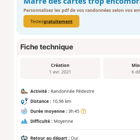
Marre des cartes trop encombr
Personnalisez les pdf de vos randonnées selon vos env
Testez
gratuitement
Fiche technique
Création
Mis
1 avr. 2021
6 d
Activité :
Randonnée Pédestre
Distance :
10,96 km
Durée moyenne :
3h 45
Difficulté :
Moyenne
Retour au départ :
Oui