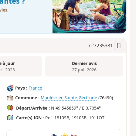
antes ?
ies.
n°
7235381
e à jour
Dernier avis
éc. 2023
27 juil. 2026
Pays :
France
Commune :
Maulévrier-Sainte-Gertrude
(76490)
Départ/Arrivée :
N 49.545859° / E 0.7054°
Carte(s) IGN :
Ref. 1810SB, 1910SB, 1911OT