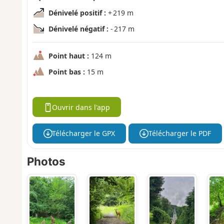
Dénivelé positif :
+ 219 m
Dénivelé négatif :
- 217 m
Point haut :
124 m
Point bas :
15 m
Ouvrir dans l'app
Télécharger le GPX
Télécharger le PDF
Photos