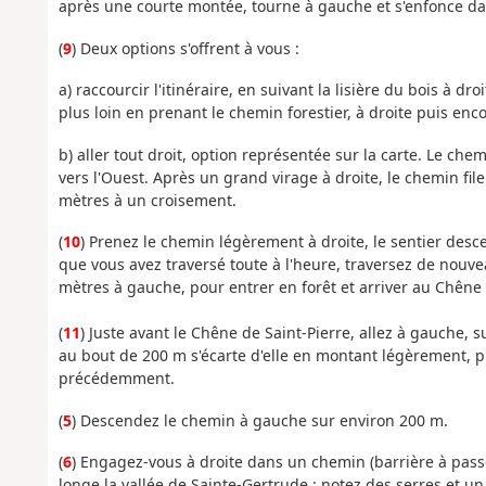
après une courte montée, tourne à gauche et s'enfonce da
(
9
) Deux options s'offrent à vous :
a) raccourcir l'itinéraire, en suivant la lisière du bois à d
plus loin en prenant le chemin forestier, à droite puis enco
b) aller tout droit, option représentée sur la carte. Le che
vers l'Ouest. Après un grand virage à droite, le chemin fil
mètres à un croisement.
(
10
) Prenez le chemin légèrement à droite, le sentier desc
que vous avez traversé toute à l'heure, traversez de nouve
mètres à gauche, pour entrer en forêt et arriver au Chêne
(
11
) Juste avant le Chêne de Saint-Pierre, allez à gauche, s
au bout de 200 m s'écarte d'elle en montant légèrement, p
précédemment.
(
5
) Descendez le chemin à gauche sur environ 200 m.
(
6
) Engagez-vous à droite dans un chemin (barrière à passe
longe la vallée de Sainte-Gertrude : notez des serres et un 