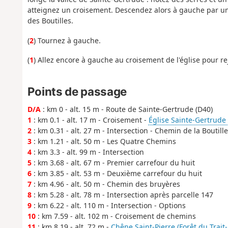
atteignez un croisement. Descendez alors à gauche par un
des Boutilles.
(
2
) Tournez à gauche.
(
1
) Allez encore à gauche au croisement de l'église pour re
Points de passage
D/A
: km 0 - alt. 15 m - Route de Sainte-Gertrude (D40)
1
: km 0.1 - alt. 17 m - Croisement -
Église Sainte-Gertrude
2
: km 0.31 - alt. 27 m - Intersection - Chemin de la Boutille
3
: km 1.21 - alt. 50 m - Les Quatre Chemins
4
: km 3.3 - alt. 99 m - Intersection
5
: km 3.68 - alt. 67 m - Premier carrefour du huit
6
: km 3.85 - alt. 53 m - Deuxième carrefour du huit
7
: km 4.96 - alt. 50 m - Chemin des bruyères
8
: km 5.28 - alt. 78 m - Intersection après parcelle 147
9
: km 6.22 - alt. 110 m - Intersection - Options
10
: km 7.59 - alt. 102 m - Croisement de chemins
11
: km 8.19 - alt. 72 m -
Chêne Saint-Pierre (Forêt du Trait