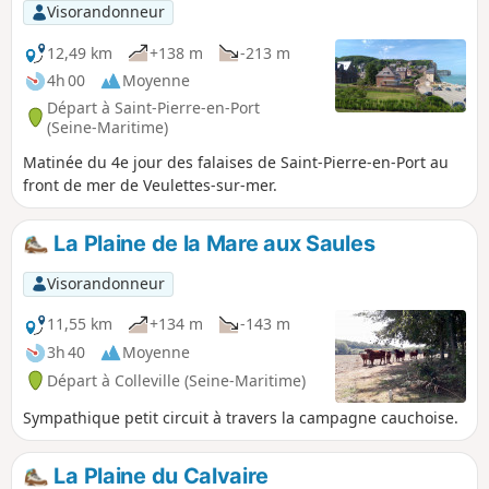
Visorandonneur
12,49 km
+138 m
-213 m
4h 00
Moyenne
Départ à Saint-Pierre-en-Port
(Seine-Maritime)
Matinée du 4e jour des falaises de Saint-Pierre-en-Port au
front de mer de Veulettes-sur-mer.
La Plaine de la Mare aux Saules
Visorandonneur
11,55 km
+134 m
-143 m
3h 40
Moyenne
Départ à Colleville (Seine-Maritime)
Sympathique petit circuit à travers la campagne cauchoise.
La Plaine du Calvaire