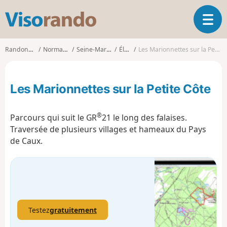
V
O
i
u
s
v
o
Randonnées
Normandie
Seine-Maritime
Életot
Les Marionnettes sur la Petite Côte
r
r
i
a
r
n
Les Marionnettes sur la Petite Côte
l
d
a
o
n
®
Parcours qui suit le GR
21 le long des falaises.
a
Traversée de plusieurs villages et hameaux du Pays
v
de Caux.
i
g
a
t
i
o
n
Testez
gratuitement