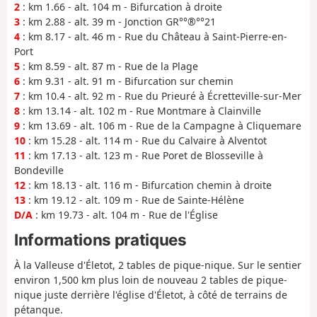
2
: km 1.66 - alt. 104 m - Bifurcation à droite
3
: km 2.88 - alt. 39 m - Jonction GR°°®°°21
4
: km 8.17 - alt. 46 m - Rue du Château à Saint-Pierre-en-
Port
5
: km 8.59 - alt. 87 m - Rue de la Plage
6
: km 9.31 - alt. 91 m - Bifurcation sur chemin
7
: km 10.4 - alt. 92 m - Rue du Prieuré à Écretteville-sur-Mer
8
: km 13.14 - alt. 102 m - Rue Montmare à Clainville
9
: km 13.69 - alt. 106 m - Rue de la Campagne à Cliquemare
10
: km 15.28 - alt. 114 m - Rue du Calvaire à Alventot
11
: km 17.13 - alt. 123 m - Rue Poret de Blosseville à
Bondeville
12
: km 18.13 - alt. 116 m - Bifurcation chemin à droite
13
: km 19.12 - alt. 109 m - Rue de Sainte-Hélène
D/A
: km 19.73 - alt. 104 m - Rue de l'Église
Informations pratiques
À la Valleuse d'Életot, 2 tables de pique-nique. Sur le sentier
environ 1,500 km plus loin de nouveau 2 tables de pique-
nique juste derrière l'église d'Életot, à côté de terrains de
pétanque.