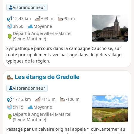
Visorandonneur
12,43 km
+93 m
-95 m
3h 50
Moyenne
Départ à Angerville-la-Martel
(Seine-Maritime)
Sympathique parcours dans la campagne Cauchoise, sur
route principalement avec passage dans de petits villages
typiques de la région.
Les étangs de Gredolle
Visorandonneur
17,12 km
+113 m
-106 m
5h 15
Moyenne
Départ à Angerville-la-Martel
(Seine-Maritime)
Passage par un calvaire original appelé "Tour-Lanterne" au