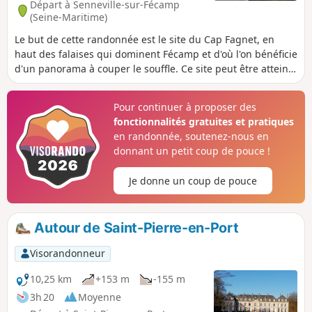
Départ à Senneville-sur-Fécamp
(Seine-Maritime)
Le but de cette randonnée est le site du Cap Fagnet, en
haut des falaises qui dominent Fécamp et d'où l'on bénéficie
d'un panorama à couper le souffle. Ce site peut être atteint
après un parcours campagnard qui comporte des portions
goudronnées, tel que décrit ici. Il peut être également
Pour continuer à proposer des
parcouru par une très courte boucle (1 km), également
fonctionnalités gratuites et pratiques
décrite en tant que variante. (Attention) Suite à des
en randonnée, soutenez-nous en
éboulements l'accès au belvédère est interdit (cf. message
donnant un petit coup de pouce !
posté le 08/05/2023).
Je donne un coup de pouce
Autour de Saint-Pierre-en-Port
Visorandonneur
10,25 km
+153 m
-155 m
3h 20
Moyenne