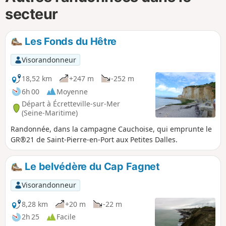
secteur
Les Fonds du Hêtre
Visorandonneur
18,52 km
+247 m
-252 m
6h 00
Moyenne
Départ à Écretteville-sur-Mer
(Seine-Maritime)
Randonnée, dans la campagne Cauchoise, qui emprunte le
GR®21 de Saint-Pierre-en-Port aux Petites Dalles.
Le belvédère du Cap Fagnet
Visorandonneur
8,28 km
+20 m
-22 m
2h 25
Facile