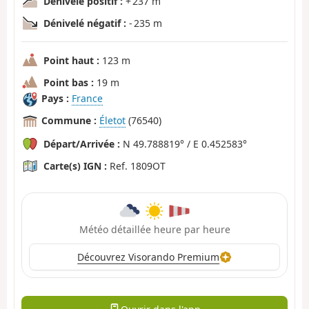
Dénivelé positif :
+ 237 m
Dénivelé négatif :
- 235 m
Point haut :
123 m
Point bas :
19 m
Pays :
France
Commune :
Életot
(76540)
Départ/Arrivée :
N 49.788819° / E 0.452583°
Carte(s) IGN :
Ref. 1809OT
Météo détaillée heure par heure
Découvrez Visorando Premium