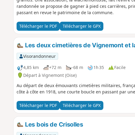
randonnée se propose de gagner à pied ces carrières, prin
passant en revue le patrimoine de la commune.
Télécharger le PDF
Télécharger le GPX
Les deux cimetières de Vignemont et la
Visorandonneur
4,85 km
+72 m
-68 m
1h 35
Facile
Départ à Vignemont (Oise)
Au départ de deux émouvants cimetières militaires, frança
côte à côte en 1918, une courte boucle en passant par une
Télécharger le PDF
Télécharger le GPX
Les bois de Crisolles