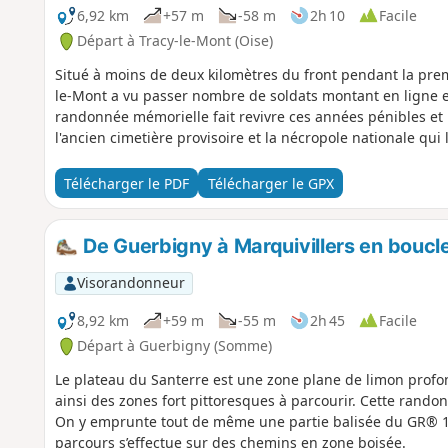
6,92 km
+57 m
-58 m
2h 10
Facile
Départ à Tracy-le-Mont (Oise)
Situé à moins de deux kilomètres du front pendant la prem
le-Mont a vu passer nombre de soldats montant en ligne e
randonnée mémorielle fait revivre ces années pénibles e
l'ancien cimetière provisoire et la nécropole nationale qui 
Télécharger le PDF
Télécharger le GPX
De Guerbigny à Marquivillers en boucl
Visorandonneur
8,92 km
+59 m
-55 m
2h 45
Facile
Départ à Guerbigny (Somme)
Le plateau du Santerre est une zone plane de limon profond.
ainsi des zones fort pittoresques à parcourir. Cette ran
On y emprunte tout de même une partie balisée du GR® 123
parcours s’effectue sur des chemins en zone boisée.