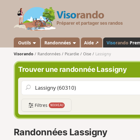
V
i
s
o
r
a
Outils
Randonnées
Aide ↗
Viso
rando
Pre
n
Visorando
Randonnées
Picardie
Oise
Lassigny
d
o
Trouver une randonnée Lassigny
Filtres
NOUVEAU
Randonnées Lassigny