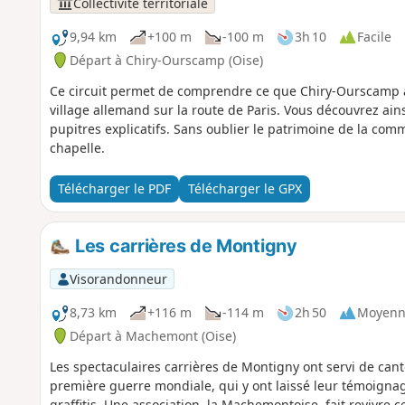
Collectivité territoriale
9,94 km
+100 m
-100 m
3h 10
Facile
Départ à Chiry-Ourscamp (Oise)
Ce circuit permet de comprendre ce que Chiry-Ourscamp a s
village allemand sur la route de Paris. Vous découvrez ai
pupitres explicatifs. Sans oublier le patrimoine de la c
chapelle.
Télécharger le PDF
Télécharger le GPX
Les carrières de Montigny
Visorandonneur
8,73 km
+116 m
-114 m
2h 50
Moyenn
Départ à Machemont (Oise)
Les spectaculaires carrières de Montigny ont servi de can
première guerre mondiale, qui y ont laissé leur témoigna
graffitis. Une association, la Machemontoise, fait revivre ce