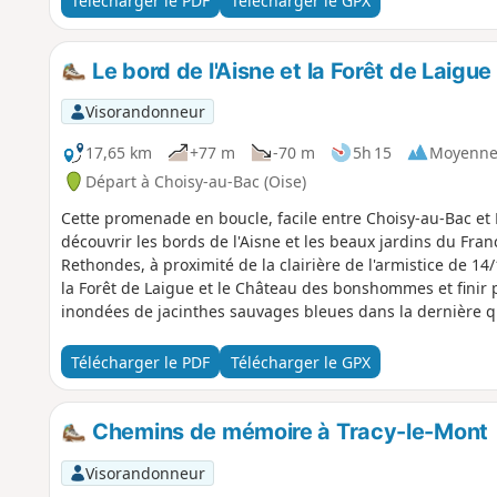
Télécharger le PDF
Télécharger le GPX
Le bord de l'Aisne et la Forêt de Laig
Visorandonneur
17,65 km
+77 m
-70 m
5h 15
Moyenn
Départ à Choisy-au-Bac (Oise)
Cette promenade en boucle, facile entre Choisy-au-Bac et
découvrir les bords de l'Aisne et les beaux jardins du Franc
Rethondes, à proximité de la clairière de l'armistice de 14
la Forêt de Laigue et le Château des bonshommes et finir p
inondées de jacinthes sauvages bleues dans la dernière qu
Télécharger le PDF
Télécharger le GPX
Chemins de mémoire à Tracy-le-Mont
Visorandonneur