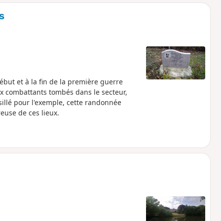
o
a
s
i
m
p
but et à la fin de la première guerre
combattants tombés dans le secteur,
sillé pour l'exemple, cette randonnée
euse de ces lieux.