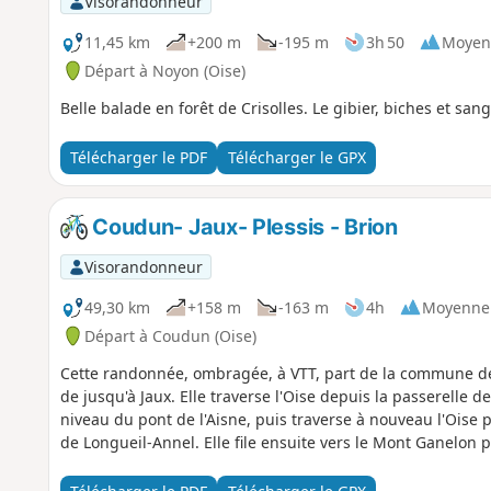
Visorandonneur
11,45 km
+200 m
-195 m
3h 50
Moyen
Départ à Noyon (Oise)
Belle balade en forêt de Crisolles. Le gibier, biches et s
Télécharger le PDF
Télécharger le GPX
Coudun- Jaux- Plessis - Brion
Visorandonneur
49,30 km
+158 m
-163 m
4h
Moyenne
Départ à Coudun (Oise)
Cette randonnée, ombragée, à VTT, part de la commune de 
de jusqu'à Jaux. Elle traverse l'Oise depuis la passerelle de
niveau du pont de l'Aisne, puis traverse à nouveau l'Oise 
de Longueil-Annel. Elle file ensuite vers le Mont Ganelon p