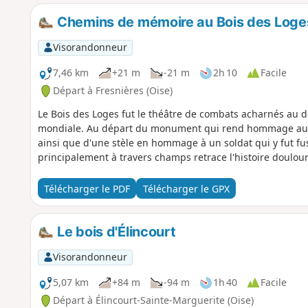
Chemins de mémoire au Bois des Loge
Visorandonneur
7,46 km
+21 m
-21 m
2h 10
Facile
Départ à Fresnières (Oise)
Le Bois des Loges fut le théâtre de combats acharnés au dé
mondiale. Au départ du monument qui rend hommage aux 
ainsi que d'une stèle en hommage à un soldat qui y fut fu
principalement à travers champs retrace l'histoire doulour
Télécharger le PDF
Télécharger le GPX
Le bois d'Élincourt
Visorandonneur
5,07 km
+84 m
-94 m
1h 40
Facile
Départ à Élincourt-Sainte-Marguerite (Oise)