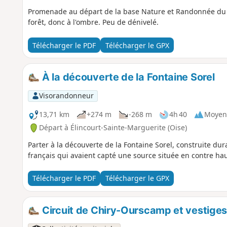
Promenade au départ de la base Nature et Randonnée du 
forêt, donc à l'ombre. Peu de dénivelé.
Télécharger le PDF
Télécharger le GPX
À la découverte de la Fontaine Sorel
Visorandonneur
13,71 km
+274 m
-268 m
4h 40
Moyen
Départ à Élincourt-Sainte-Marguerite (Oise)
Parter à la découverte de la Fontaine Sorel, construite dur
français qui avaient capté une source située en contre hau
Télécharger le PDF
Télécharger le GPX
Circuit de Chiry-Ourscamp et vestiges