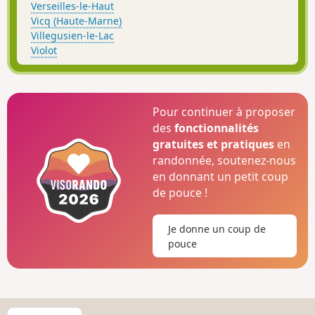
Verseilles-le-Haut
Vicq (Haute-Marne)
Villegusien-le-Lac
Violot
Pour continuer à proposer
des
fonctionnalités
gratuites et pratiques
en
randonnée, soutenez-nous
en donnant un petit coup
de pouce !
Je donne un coup de
pouce
C