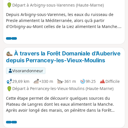
Départ à Arbigny-sous-Varennes (Haute-Marne)
Depuis Arbigny-sous-Varennes, les eaux du ruisseau de
Presle alimentent la Méditerranée, alors qu'à partir
d'Orbigny-au-Mont celles de la Liez alimentent la Manche.
Perchée sur sa butte, Langres nous sert de point de mire.
À travers la Forêt Domaniale d'Auberive
depuis Perrancey-les-Vieux-Moulins
Visorandonneur
29,69 km
+330 m
-361 m
9h 25
Difficile
Départ à Perrancey-les-Vieux-Moulins (Haute-Marne)
Cette étape permet de découvrir quelques sources du
Plateau de Langres dont les eaux alimentent la Manche.
Après avoir longé des marais, on pénètre dans la Forêt
Domaniale d'Auberive, au cœur du Parc National de Forêts.
L'abbaye fondée par Saint-Bernard en 1132 nous révèle ses