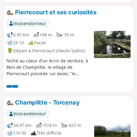
pour les autorités. Dissimulé par un
haut mur, ce château construit aux XVIIe
Pierrecourt et ses curiosités
et XVIIIe siècles est aujourd'hui
essentiellement occupé pendant la belle
Visorandonneur
saison.
6,95 km
+68 m
-70 m
2h 10
Facile
Départ à Pierrecourt (Haute-Saône)
Niché au coeur d’un écrin de verdure, à
8km de Champlitte, le village de
Pierrecourt possède :un lavoir, "le
Magny"une fontaine couverte,
"Coulvot", extérieure au village.
Champlitte - Torcenay
Visorandonneur
34,97 km
+518 m
-427 m
11h 30
Très difficile