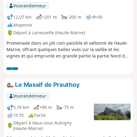
Visorandonneur
12,07 km
+201 m
-200 m
4h 00
Moyenne
Départ à Laneuvelle (Haute-Marne)
Promenade dans un joli coin paisible et vallonné de Haute-
Marne, offrant quelques belles vues sur la vallée et les
vignes et qui emprunte en grande partie la partie Nord du
circuit N°12 "Entre Vigne et forêt" dont le balisage Jaune-
Jaune n'est plus bien entretenu.
Le Massif de Prauthoy
Visorandonneur
5,78 km
+96 m
-75 m
1h 55
Facile
Départ à Vaux-sous-Aubigny
(Haute-Marne)