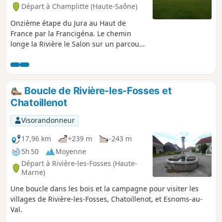
Départ à Champlitte (Haute-Saône)
Onzième étape du Jura au Haut de
France par la Francigéna. Le chemin
longe la Rivière le Salon sur un parcours
bucolique de 12 km jusqu’à Coublanc.
Nous quittons la région Bourgogne-
Franche Comté et entrons en région
Grand Est à Leffond. C'est une étape de
Boucle de Rivière-les-Fosses et
transition entre ces deux terroirs mais
Chatoillenot
aussi une étape de transition des
paysages et architecturale. Fini les
Visorandonneur
villages parés de toits en tuiles
vernissées et de clochers comtois. Vous
17,96 km
+239 m
-243 m
faites vos premiers pas en Champagne.
5h 50
Moyenne
Départ à Rivière-les-Fosses (Haute-
Marne)
Une boucle dans les bois et la campagne pour visiter les
villages de Rivière-les-Fosses, Chatoillenot, et Esnoms-au-
Val.