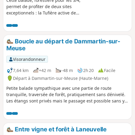
Cette balade, forestière pour les 3/4,
permet de profiter de deux sites
exceptionnels : la Tufière active de
Rolampont, et le site archéologique
gallo-romain du Mausolée de Faverolles.
Boucle au départ de Dammartin-sur-
Meuse
Visorandonneur
7,64 km
+42 m
-48 m
2h 20
Facile
Départ à Dammartin-sur-Meuse (Haute-Marne)
Petite balade sympathique avec une partie de route
tranquille, traversée de forêt, pratiquement sans dénivelé.
Les étangs sont privés mais le passage est possible sans y
laisser de détritus. Rencontre fréquente avec les chevreuils
en forêt et en plaine.
Entre vigne et forêt à Laneuvelle