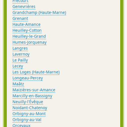
Frécourt
Genevrières
Grandchamp (Haute-Marne)
Grenant
Haute-Amance
Heuilley-Cotton
Heuilley-le-Grand
Humes-Jorquenay
Langres
Lavernoy
Le Pailly
Lecey
Les Loges (Haute-Marne)
Longeau-Percey
Maâtz
Maizières-sur-Amance
Marcilly-en-Bassigny
Neuilly-l'Évêque
Noidant-Chatenoy
Orbigny-au-Mont
Orbigny-au-Val
Orcevaux