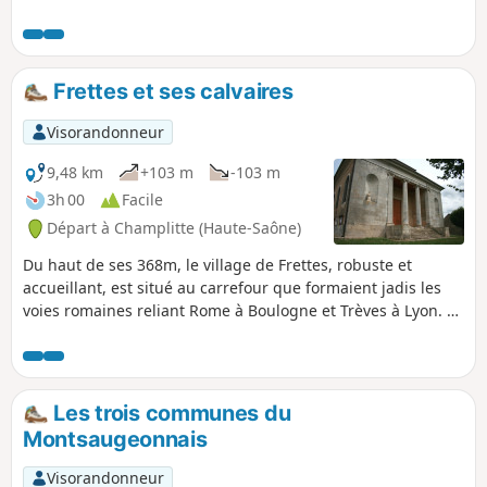
Frettes et ses calvaires
Visorandonneur
9,48 km
+103 m
-103 m
3h 00
Facile
Départ à Champlitte (Haute-Saône)
Du haut de ses 368m, le village de Frettes, robuste et
accueillant, est situé au carrefour que formaient jadis les
voies romaines reliant Rome à Boulogne et Trèves à Lyon. Le
paysage local est composé de collines arides, couvertes de
friches et de multitudes de genévriers. La grande plaine
fertile permet la culture des céréales telles que le blé,
l’orge, le maïs ou le colza.
Les trois communes du
Montsaugeonnais
Visorandonneur