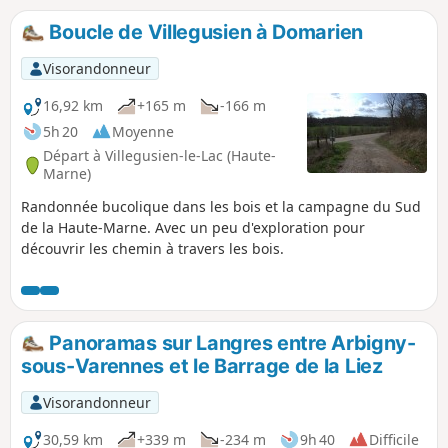
souvenir. Cette randonnée permet de voir les principaux
lieux touristiques et culturels du village comme l'École
Boucle de Villegusien à Domarien
Nationale d'Osiériculture et de Vannerie, l'Église Notre-
Dame ainsi que tous les lavoirs et toutes les fontaines du
Visorandonneur
village.
16,92 km
+165 m
-166 m
5h 20
Moyenne
Départ à Villegusien-le-Lac (Haute-
Marne)
Randonnée bucolique dans les bois et la campagne du Sud
de la Haute-Marne. Avec un peu d'exploration pour
découvrir les chemin à travers les bois.
Panoramas sur Langres entre Arbigny-
sous-Varennes et le Barrage de la Liez
Visorandonneur
30,59 km
+339 m
-234 m
9h 40
Difficile