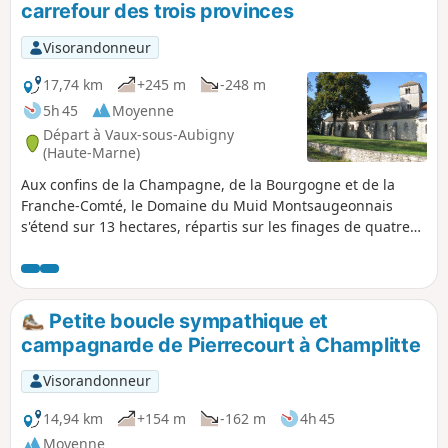
carrefour des trois provinces
Visorandonneur
17,74 km
+245 m
-248 m
5h 45
Moyenne
Départ à Vaux-sous-Aubigny
(Haute-Marne)
Aux confins de la Champagne, de la Bourgogne et de la
Franche-Comté, le Domaine du Muid Montsaugeonnais
s'étend sur 13 hectares, répartis sur les finages de quatre
communes : Chatoillenot, Montsaugeon, Rivière-les-Fosses
et Vaux-sous-Aubigny. Abandonnée depuis l'apparition du
phylloxéra à la fin du XIXe siècle, la vigne est réapparue en
1988, grâce aux Chevaliers du Montsaugeonnais.
Petite boucle sympathique et
campagnarde de Pierrecourt à Champlitte
Visorandonneur
14,94 km
+154 m
-162 m
4h 45
Moyenne