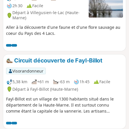
nous arrivons à Leffonds, village qui aurait
2h 30
Facile
été créé par des religieux de Mormant.
Départ à Villegusien-le-Lac (Haute-
Marne)
Aller à la découverte d'une faune et d'une flore sauvage au
coeur du Pays des 4 Lacs.
Circuit découverte de Fayl-Billot
Visorandonneur
5,38 km
+61 m
-63 m
1h 45
Facile
Départ à Fayl-Billot (Haute-Marne)
Fayl-Billot est un village de 1300 habitants situé dans le
département de la Haute-Marne. Il est surtout connu
comme étant la capitale de la vannerie. Les artisans
pratiquant cette activité son nombreux dans ce village. À
l'issu de cette balade, ne pas hésiter à repartir avec un