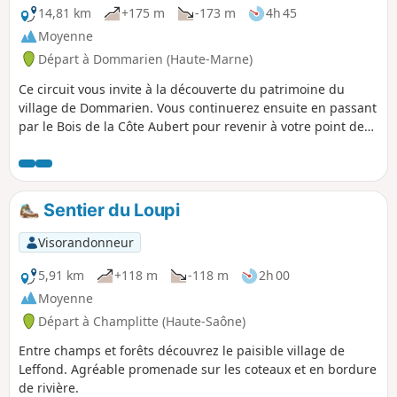
14,81 km
+175 m
-173 m
4h 45
Moyenne
Départ à Dommarien (Haute-Marne)
Ce circuit vous invite à la découverte du patrimoine du
village de Dommarien. Vous continuerez ensuite en passant
par le Bois de la Côte Aubert pour revenir à votre point de
départ, en traversant la plaine et en passant à proximité du
village de Chassigny.Au passage, vous découvrirez le pont,
les lavoirs et les « patouillets » de Dommarien.
Sentier du Loupi
Visorandonneur
5,91 km
+118 m
-118 m
2h 00
Moyenne
Départ à Champlitte (Haute-Saône)
Entre champs et forêts découvrez le paisible village de
Leffond. Agréable promenade sur les coteaux et en bordure
de rivière.