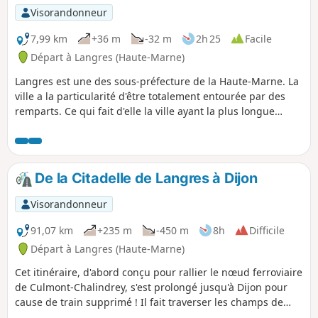
Visorandonneur
7,99 km
+36 m
-32 m
2h 25
Facile
Départ à Langres (Haute-Marne)
Langres est une des sous-préfecture de la Haute-Marne. La
ville a la particularité d'être totalement entourée par des
remparts. Ce qui fait d'elle la ville ayant la plus longue
ceinture fortifiée d'Europe. Cette section permet de faire le
tour du centre historique de Langres, et d'emprunter le
chemin de ronde des fortifications médiévales sur 3
kilomètres. Le parcours interne dans la ville est tout aussi
De la Citadelle de Langres à Dijon
séduisant avec pas mal de monuments historiques, dont la
Cathédrale Saint-Mammès et pour ceux qui veulent
Visorandonneur
prolonger la visite de Langres, il y a aussi le musée de la
ville qui peut se visiter.
91,07 km
+235 m
-450 m
8h
Difficile
Départ à Langres (Haute-Marne)
Cet itinéraire, d'abord conçu pour rallier le nœud ferroviaire
de Culmont-Chalindrey, s'est prolongé jusqu'à Dijon pour
cause de train supprimé ! Il fait traverser les champs de
moutarde de la Côte-d'Or et les anciennes sablières de la