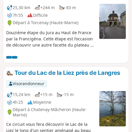
25,30 km
+244 m
-83 m
7h 55
Difficile
Départ à Torcenay (Haute-Marne)
Douzième étape du Jura au Haut de France
par la Francigéna. Cette étape est l’occasion
de découvrir une autre facette du plateau de
Langres. Marquant la limite entre la
Bourgogne et la Champagne, ce plateau
calcaire présente un important réseau
karstique duquel de nombreux fleuves et
Tour du Lac de la Liez près de Langres
rivières prennent leur source. Non loin du
plateau il existe un site unique en France :
Visorandonneur
un "point triple" hydrographique. Ici, l'avenir
d'une goutte de pluie se joue à un mètre
15,24 km
+15 m
-15 m
près : selon l'endroit où elle tombe, elle peut
4h 25
Moyenne
se retrouver en Méditerranée, dans
Départ à Chatenay-Mâcheron (Haute-
l'Atlantique ou en Mer du Nord. La fin de
Marne)
l'étape se termine à Langres, une cité
Ce circuit vous fera découvrir le Lac de la
possède un patrimoine protégé qui
Liez le long d'un sentier aménagé au beau
témoigne des différentes périodes de