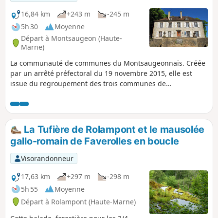
16,84 km
+243 m
-245 m
5h 30
Moyenne
Départ à Montsaugeon (Haute-
Marne)
La communauté de communes du Montsaugeonnais. Créée
par un arrêté préfectoral du 19 novembre 2015, elle est
issue du regroupement des trois communes de
Montsaugeon, Prauthoy et Vaux-sous-Aubigny qui sont
devenues des communes déléguées. Son chef-lieu est fixé à
Prauthoy. Le circuit des trois communes vous fera passer
dans le bois de Montanson, très fréquenté à la floraison des
La Tufière de Rolampont et le mausolée
jonquilles de mars à fin avril. Et vous pourrez découvrir les
gallo-romain de Faverolles en boucle
vignes du Montsaugeonnais.
Visorandonneur
17,63 km
+297 m
-298 m
5h 55
Moyenne
Départ à Rolampont (Haute-Marne)