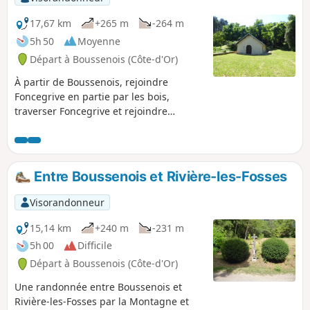
17,67 km
+265 m
-264 m
5h 50
Moyenne
Départ à Boussenois (Côte-d'Or)
À partir de Boussenois, rejoindre
Foncegrive en partie par les bois,
traverser Foncegrive et rejoindre
Selongey également par un petit
chemin de bois, traverser Selongey et
remonter par la Chapelle Sainte-Anne
pour un retour à Boussenois.
Entre Boussenois et Rivière-les-Fosses
Visorandonneur
15,14 km
+240 m
-231 m
5h 00
Difficile
Départ à Boussenois (Côte-d'Or)
Une randonnée entre Boussenois et
Rivière-les-Fosses par la Montagne et