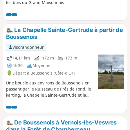
les bois du Grand Maisonnais
La Chapelle Sainte-Gertrude à partir de
Boussenois
Visorandonneur
14,11 km
+172 m
-173 m
4h 30
Moyenne
Départ à Boussenois (Côte-d'Or)
Une boucle aux environs de Boussenois en
passant par le Ruisseau de Prés de Fond, le
karting, la Chapelle Sainte-Gertrude et la
carrière.
De Boussenois à Vernois-lès-Vesvres
dans la Forêt de Chamberceau