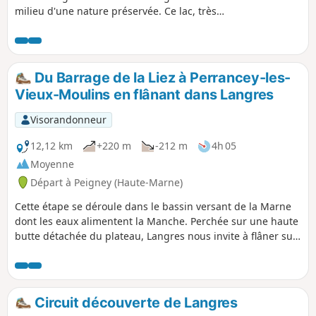
milieu d'une nature préservée. Ce lac, très
l’Histoire.
animé en saison, invite à la détente, soit sur
la plage, soit en participant aux différentes
activités proposées (voile, ski nautique,
bouée tractée, etc). Mais les amateurs de
Du Barrage de la Liez à Perrancey-les-
nature pourront largement en profiter en
Vieux-Moulins en flânant dans Langres
dehors de la zone proche de la digue du
Réservoir de la Liez et de Langres Plage.
Visorandonneur
12,12 km
+220 m
-212 m
4h 05
Moyenne
Départ à Peigney (Haute-Marne)
Cette étape se déroule dans le bassin versant de la Marne
dont les eaux alimentent la Manche. Perchée sur une haute
butte détachée du plateau, Langres nous invite à flâner sur
ses remparts. Préférez ses restaurants au piquenique
habituel.
Circuit découverte de Langres