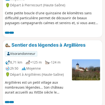
Départ à Pierrecourt (Haute-Saône)
Cette petite boucle d'une quinzaine de kilomètres sans
difficulté particulière permet de découvrir de beaux
paysages campagnards calmes et sereins et, si vous avez
un peu de chance comme nous, de rencontrer des
chevreuils dans les sous-bois.
Sentier des légendes à Argillières
Visorandonneur
8,71 km
+125 m
-124 m
2h 50
Moyenne
Départ à Argillières (Haute-Saône)
Argillières est un petit village aux
nombreuses légendes... Son château
aurait accueilli au XVIIIe siècle le
célèbre bandit Mandrin, héros du
peuple mais voleur à abattre à tout prix