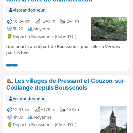
Visorandonneur
16,24 km
+240 m
-241 m
5h 20
Moyenne
Départ à Boussenois (Côte-d'Or)
Une boucle au départ de Boussenois pour aller à Vernois
par les bois.
Les villages de Pressant et Couzon-sur-
Coulange depuis Boussenois
Visorandonneur
12,31 km
+178 m
-183 m
4h 00
Moyenne
Départ à Boussenois (Côte-d'Or)