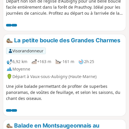
Départ non loin de l'église d'Aubigny pour une belle boucle
facile entièrement dans la forêt de Prauthoy. Idéal pour les
journées de canicule. Profitez au départ ou à l’arrivée de la
vue depuis l’église d’Aubigny sur le Mont Poupet et le Mont
Blanc si beau temps dégagé.
La petite boucle des Grandes Charmes
Visorandonneur
6,92 km
+163 m
-161 m
2h 25
Moyenne
Départ à Vaux-sous-Aubigny (Haute-Marne)
Une jolie balade permettant de profiter de superbes
panoramas, de voûtes de feuillage, et selon les saisons, du
chant des oiseaux.
Balade en Montsaugeonnais au