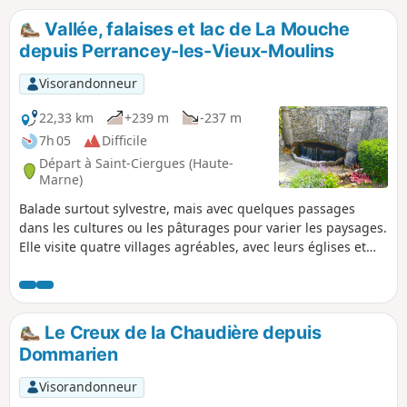
secrets. Mais au fait, pourquoi Auberive ?
Vallée, falaises et lac de La Mouche
depuis Perrancey-les-Vieux-Moulins
Visorandonneur
22,33 km
+239 m
-237 m
7h 05
Difficile
Départ à Saint-Ciergues (Haute-
Marne)
Balade surtout sylvestre, mais avec quelques passages
dans les cultures ou les pâturages pour varier les paysages.
Elle visite quatre villages agréables, avec leurs églises et
leurs fontaines rafraîchissantes, plusieurs coins pique-
niques aménagés. Elle permet de profiter des vues sur le
Lac de la Mouche, et de serpenter au pied de falaises, par
endroit déchiquetées, comme le long du "sentier
Le Creux de la Chaudière depuis
écologique" (de (15) à (16) ).Si l'on trouve la balade un peu
Dommarien
longue, on peut la raccourcir à 15 km environ, en coupant
de (8) à (17)
Visorandonneur