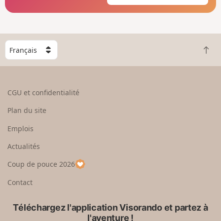
C
R
h
e
o
t
i
o
s
CGU et confidentialité
u
i
r
s
Plan du site
e
s
n
e
Emplois
h
z
Actualités
a
u
u
n
Coup de pouce 2026
t
p
a
Contact
y
s
Téléchargez l'application Visorando et partez à
l'aventure !