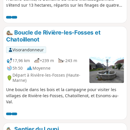
s'étend sur 13 hectares, répartis sur les finages de quatre
communes : Chatoillenot, Montsaugeon, Rivière-les-Fosses
et Vaux-sous-Aubigny. Abandonnée depuis l'apparition du
phylloxéra à la fin du XIXe siècle, la vigne est réapparue en
1988, grâce aux Chevaliers du Montsaugeonnais.
Boucle de Rivière-les-Fosses et
Chatoillenot
Visorandonneur
17,96 km
+239 m
-243 m
5h 50
Moyenne
Départ à Rivière-les-Fosses (Haute-
Marne)
Une boucle dans les bois et la campagne pour visiter les
villages de Rivière-les-Fosses, Chatoillenot, et Esnoms-au-
Val.
Sentier du Loupi