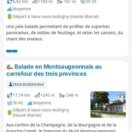
6,92 km
+163 m
-161 m
2h 25
Moyenne
Départ à Vaux-sous-Aubigny (Haute-Marne)
Une jolie balade permettant de profiter de superbes
panoramas, de voûtes de feuillage, et selon les saisons, du
chant des oiseaux.
Balade en Montsaugeonnais au
carrefour des trois provinces
Visorandonneur
17,74 km
+245 m
-248 m
5h 45
Moyenne
Départ à Vaux-sous-Aubigny
(Haute-Marne)
Aux confins de la Champagne, de la Bourgogne et de la
Franche-Comté, le Domaine du Muid Montsaugeonnais