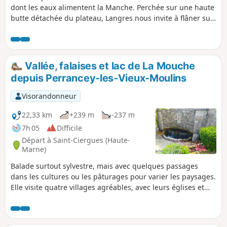
dont les eaux alimentent la Manche. Perchée sur une haute
butte détachée du plateau, Langres nous invite à flâner sur
ses remparts. Préférez ses restaurants au piquenique
habituel.
Vallée, falaises et lac de La Mouche
depuis Perrancey-les-Vieux-Moulins
Visorandonneur
22,33 km
+239 m
-237 m
7h 05
Difficile
Départ à Saint-Ciergues (Haute-
Marne)
Balade surtout sylvestre, mais avec quelques passages
dans les cultures ou les pâturages pour varier les paysages.
Elle visite quatre villages agréables, avec leurs églises et
leurs fontaines rafraîchissantes, plusieurs coins pique-
niques aménagés. Elle permet de profiter des vues sur le
Lac de la Mouche, et de serpenter au pied de falaises, par