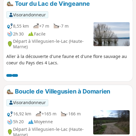
Tour du Lac de Vingeanne
p
Visorandonneur
8,55 km
+7 m
-7 m
2h 30
Facile
Départ à Villegusien-le-Lac (Haute-
Marne)
Aller à la découverte d'une faune et d'une flore sauvage au
coeur du Pays des 4 Lacs.
Boucle de Villegusien à Domarien
Visorandonneur
16,92 km
+165 m
-166 m
5h 20
Moyenne
Départ à Villegusien-le-Lac (Haute-
Marne)