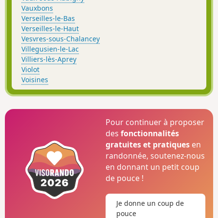
Vauxbons
Verseilles-le-Bas
Verseilles-le-Haut
Vesvres-sous-Chalancey
Villegusien-le-Lac
Villiers-lès-Aprey
Violot
Voisines
Pour continuer à proposer
des
fonctionnalités
gratuites et pratiques
en
randonnée, soutenez-nous
en donnant un petit coup
de pouce !
Je donne un coup de
pouce