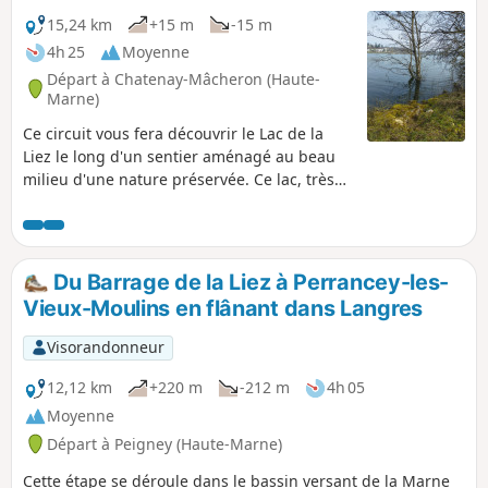
15,24 km
+15 m
-15 m
4h 25
Moyenne
Départ à Chatenay-Mâcheron (Haute-
Marne)
Ce circuit vous fera découvrir le Lac de la
Liez le long d'un sentier aménagé au beau
milieu d'une nature préservée. Ce lac, très
animé en saison, invite à la détente, soit sur
la plage, soit en participant aux différentes
activités proposées (voile, ski nautique,
bouée tractée, etc). Mais les amateurs de
Du Barrage de la Liez à Perrancey-les-
nature pourront largement en profiter en
Vieux-Moulins en flânant dans Langres
dehors de la zone proche de la digue du
Réservoir de la Liez et de Langres Plage.
Visorandonneur
12,12 km
+220 m
-212 m
4h 05
Moyenne
Départ à Peigney (Haute-Marne)
Cette étape se déroule dans le bassin versant de la Marne