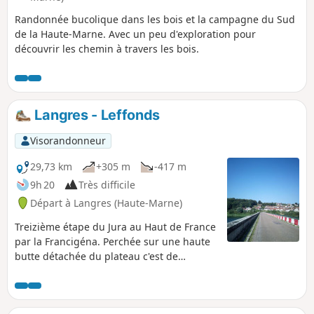
Randonnée bucolique dans les bois et la campagne du Sud
de la Haute-Marne. Avec un peu d'exploration pour
découvrir les chemin à travers les bois.
Langres - Leffonds
Visorandonneur
29,73 km
+305 m
-417 m
9h 20
Très difficile
Départ à Langres (Haute-Marne)
Treizième étape du Jura au Haut de France
par la Francigéna. Perchée sur une haute
butte détachée du plateau c'est de
Langres, qui nous invite à flâner sur ses
remparts, que cette étape débute pour
traverser le bassin versant de la Marne