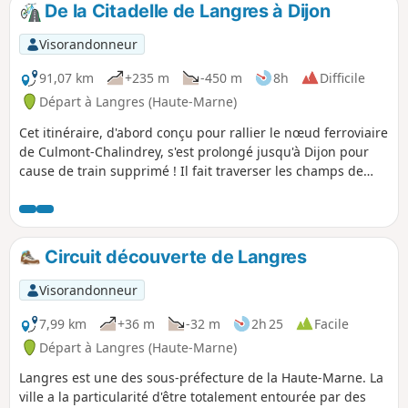
dont les eaux alimentent la Manche. Puis
De la Citadelle de Langres à Dijon
nous longeons le joli Lac de la Mouche où
vous apprécierez l'ombre offerte par les
Visorandonneur
arbres qui l'entourent. En fin de parcours,
c'est par le Chemin des Templiers que
91,07 km
+235 m
-450 m
8h
Difficile
nous arrivons à Leffonds, village qui aurait
Départ à Langres (Haute-Marne)
été créé par des religieux de Mormant.
Cet itinéraire, d'abord conçu pour rallier le nœud ferroviaire
de Culmont-Chalindrey, s'est prolongé jusqu'à Dijon pour
cause de train supprimé ! Il fait traverser les champs de
moutarde de la Côte-d'Or et les anciennes sablières de la
Tille reconverties en étangs davantage fréquentés par les
pêcheurs que par les touristes.
Circuit découverte de Langres
Visorandonneur
7,99 km
+36 m
-32 m
2h 25
Facile
Départ à Langres (Haute-Marne)
Langres est une des sous-préfecture de la Haute-Marne. La
ville a la particularité d'être totalement entourée par des