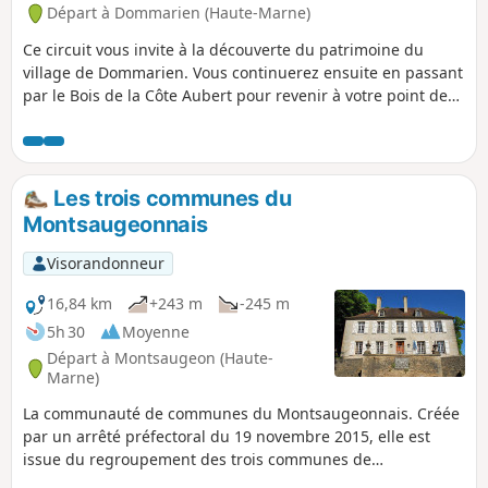
Départ à Dommarien (Haute-Marne)
l'étape se termine à Langres, une cité
possède un patrimoine protégé qui
Ce circuit vous invite à la découverte du patrimoine du
témoigne des différentes périodes de
village de Dommarien. Vous continuerez ensuite en passant
l’Histoire.
par le Bois de la Côte Aubert pour revenir à votre point de
départ, en traversant la plaine et en passant à proximité du
village de Chassigny.Au passage, vous découvrirez le pont,
les lavoirs et les « patouillets » de Dommarien.
Les trois communes du
Montsaugeonnais
Visorandonneur
16,84 km
+243 m
-245 m
5h 30
Moyenne
Départ à Montsaugeon (Haute-
Marne)
La communauté de communes du Montsaugeonnais. Créée
par un arrêté préfectoral du 19 novembre 2015, elle est
issue du regroupement des trois communes de
Montsaugeon, Prauthoy et Vaux-sous-Aubigny qui sont