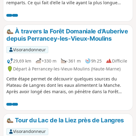
remparts. Ce qui fait d'elle la ville ayant la plus longue
ceinture fortifiée d'Europe. Cette section permet de faire le
tour du centre historique de Langres, et d'emprunter le
chemin de ronde des fortifications médiévales sur 3
kilomètres. Le parcours interne dans la ville est tout aussi
À travers la Forêt Domaniale d'Auberive
séduisant avec pas mal de monuments historiques, dont la
depuis Perrancey-les-Vieux-Moulins
Cathédrale Saint-Mammès et pour ceux qui veulent
prolonger la visite de Langres, il y a aussi le musée de la
Visorandonneur
ville qui peut se visiter.
29,69 km
+330 m
-361 m
9h 25
Difficile
Départ à Perrancey-les-Vieux-Moulins (Haute-Marne)
Cette étape permet de découvrir quelques sources du
Plateau de Langres dont les eaux alimentent la Manche.
Après avoir longé des marais, on pénètre dans la Forêt
Domaniale d'Auberive, au cœur du Parc National de Forêts.
L'abbaye fondée par Saint-Bernard en 1132 nous révèle ses
secrets. Mais au fait, pourquoi Auberive ?
Tour du Lac de la Liez près de Langres
Visorandonneur