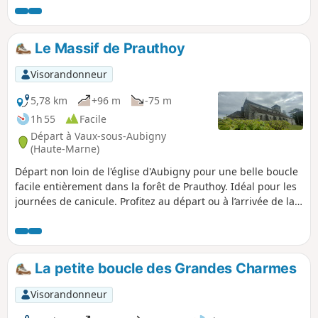
devenues des communes déléguées. Son chef-lieu est fixé à
Prauthoy. Le circuit des trois communes vous fera passer
dans le bois de Montanson, très fréquenté à la floraison des
Le Massif de Prauthoy
jonquilles de mars à fin avril. Et vous pourrez découvrir les
vignes du Montsaugeonnais.
Visorandonneur
5,78 km
+96 m
-75 m
1h 55
Facile
Départ à Vaux-sous-Aubigny
(Haute-Marne)
Départ non loin de l'église d'Aubigny pour une belle boucle
facile entièrement dans la forêt de Prauthoy. Idéal pour les
journées de canicule. Profitez au départ ou à l’arrivée de la
vue depuis l’église d’Aubigny sur le Mont Poupet et le Mont
Blanc si beau temps dégagé.
La petite boucle des Grandes Charmes
Visorandonneur