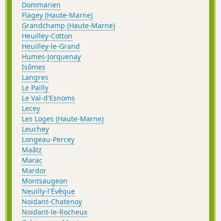
Dommarien
Flagey (Haute-Marne)
Grandchamp (Haute-Marne)
Heuilley-Cotton
Heuilley-le-Grand
Humes-Jorquenay
Isômes
Langres
Le Pailly
Le Val-d'Esnoms
Lecey
Les Loges (Haute-Marne)
Leuchey
Longeau-Percey
Maâtz
Marac
Mardor
Montsaugeon
Neuilly-l'Évêque
Noidant-Chatenoy
Noidant-le-Rocheux