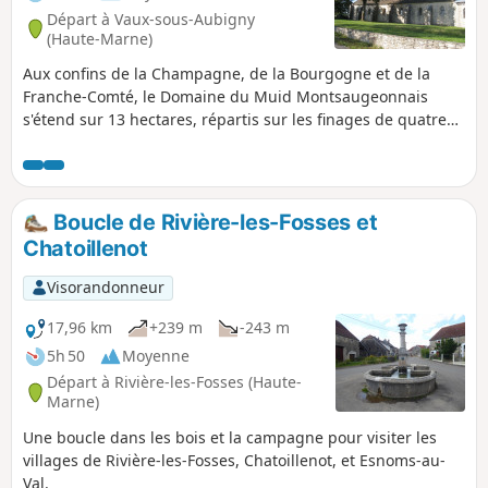
Départ à Vaux-sous-Aubigny
(Haute-Marne)
Aux confins de la Champagne, de la Bourgogne et de la
Franche-Comté, le Domaine du Muid Montsaugeonnais
s'étend sur 13 hectares, répartis sur les finages de quatre
communes : Chatoillenot, Montsaugeon, Rivière-les-Fosses
et Vaux-sous-Aubigny. Abandonnée depuis l'apparition du
phylloxéra à la fin du XIXe siècle, la vigne est réapparue en
1988, grâce aux Chevaliers du Montsaugeonnais.
Boucle de Rivière-les-Fosses et
Chatoillenot
Visorandonneur
17,96 km
+239 m
-243 m
5h 50
Moyenne
Départ à Rivière-les-Fosses (Haute-
Marne)
Une boucle dans les bois et la campagne pour visiter les
villages de Rivière-les-Fosses, Chatoillenot, et Esnoms-au-
Val.