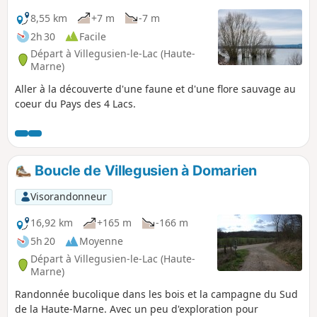
8,55 km
+7 m
-7 m
2h 30
Facile
Départ à Villegusien-le-Lac (Haute-
Marne)
Aller à la découverte d'une faune et d'une flore sauvage au
coeur du Pays des 4 Lacs.
Boucle de Villegusien à Domarien
Visorandonneur
16,92 km
+165 m
-166 m
5h 20
Moyenne
Départ à Villegusien-le-Lac (Haute-
Marne)
Randonnée bucolique dans les bois et la campagne du Sud
de la Haute-Marne. Avec un peu d'exploration pour