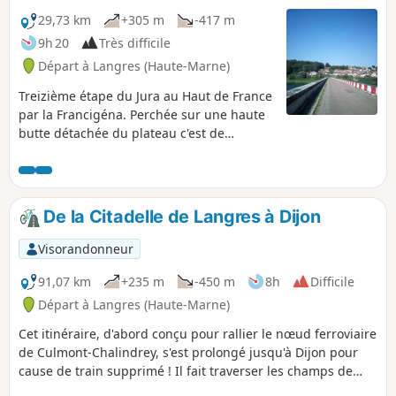
29,73 km
+305 m
-417 m
9h 20
Très difficile
Départ à Langres (Haute-Marne)
Treizième étape du Jura au Haut de France
par la Francigéna. Perchée sur une haute
butte détachée du plateau c'est de
Langres, qui nous invite à flâner sur ses
remparts, que cette étape débute pour
traverser le bassin versant de la Marne
dont les eaux alimentent la Manche. Puis
De la Citadelle de Langres à Dijon
nous longeons le joli Lac de la Mouche où
vous apprécierez l'ombre offerte par les
Visorandonneur
arbres qui l'entourent. En fin de parcours,
c'est par le Chemin des Templiers que
91,07 km
+235 m
-450 m
8h
Difficile
nous arrivons à Leffonds, village qui aurait
Départ à Langres (Haute-Marne)
été créé par des religieux de Mormant.
Cet itinéraire, d'abord conçu pour rallier le nœud ferroviaire
de Culmont-Chalindrey, s'est prolongé jusqu'à Dijon pour
cause de train supprimé ! Il fait traverser les champs de
moutarde de la Côte-d'Or et les anciennes sablières de la