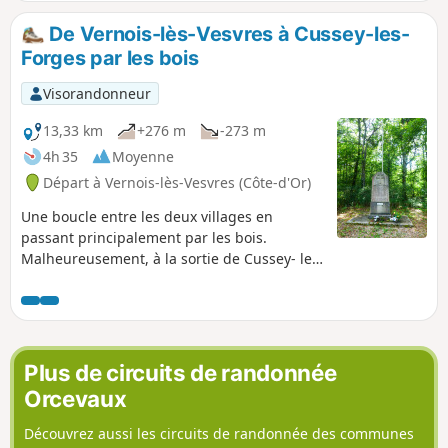
De Vernois-lès-Vesvres à Cussey-les-
Forges par les bois
Visorandonneur
13,33 km
+276 m
-273 m
4h 35
Moyenne
Départ à Vernois-lès-Vesvres (Côte-d'Or)
Une boucle entre les deux villages en
passant principalement par les bois.
Malheureusement, à la sortie de Cussey- les-
Forges il faut emprunter une partie de la
D120e car la Forêt de Cussey est
complétement clôturée.
Plus de circuits de randonnée
Orcevaux
Découvrez aussi les circuits de randonnée des communes