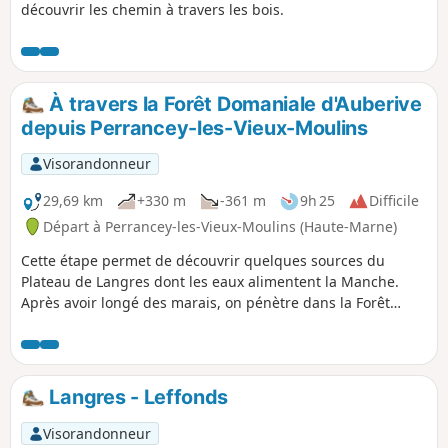
découvrir les chemin à travers les bois.
À travers la Forêt Domaniale d'Auberive
depuis Perrancey-les-Vieux-Moulins
Visorandonneur
29,69 km
+330 m
-361 m
9h 25
Difficile
Départ à Perrancey-les-Vieux-Moulins (Haute-Marne)
Cette étape permet de découvrir quelques sources du
Plateau de Langres dont les eaux alimentent la Manche.
Après avoir longé des marais, on pénètre dans la Forêt
Domaniale d'Auberive, au cœur du Parc National de Forêts.
L'abbaye fondée par Saint-Bernard en 1132 nous révèle ses
secrets. Mais au fait, pourquoi Auberive ?
Langres - Leffonds
Visorandonneur