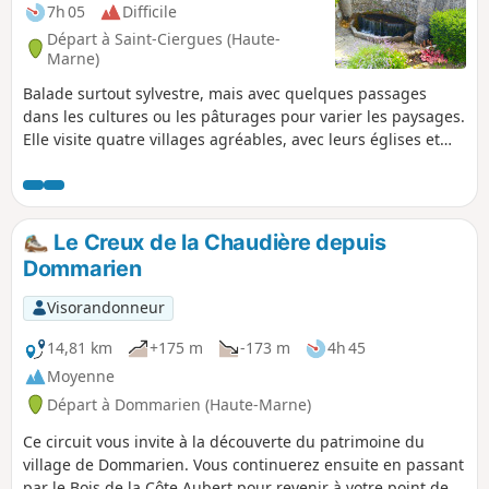
7h 05
Difficile
Départ à Saint-Ciergues (Haute-
Marne)
Balade surtout sylvestre, mais avec quelques passages
dans les cultures ou les pâturages pour varier les paysages.
Elle visite quatre villages agréables, avec leurs églises et
leurs fontaines rafraîchissantes, plusieurs coins pique-
niques aménagés. Elle permet de profiter des vues sur le
Lac de la Mouche, et de serpenter au pied de falaises, par
endroit déchiquetées, comme le long du "sentier
Le Creux de la Chaudière depuis
écologique" (de (15) à (16) ).Si l'on trouve la balade un peu
Dommarien
longue, on peut la raccourcir à 15 km environ, en coupant
de (8) à (17)
Visorandonneur
14,81 km
+175 m
-173 m
4h 45
Moyenne
Départ à Dommarien (Haute-Marne)
Ce circuit vous invite à la découverte du patrimoine du
village de Dommarien. Vous continuerez ensuite en passant
par le Bois de la Côte Aubert pour revenir à votre point de