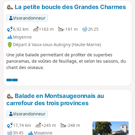
La petite boucle des Grandes Charmes
Visorandonneur
6,92 km
+163 m
-161 m
2h 25
Moyenne
Départ à Vaux-sous-Aubigny (Haute-Marne)
Une jolie balade permettant de profiter de superbes
panoramas, de voûtes de feuillage, et selon les saisons, du
chant des oiseaux.
Balade en Montsaugeonnais au
carrefour des trois provinces
Visorandonneur
17,74 km
+245 m
-248 m
5h 45
Moyenne