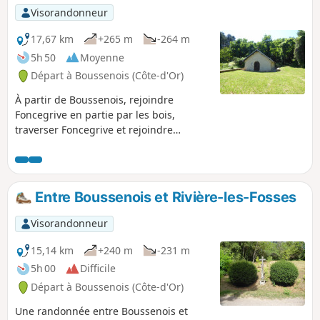
Visorandonneur
17,67 km
+265 m
-264 m
5h 50
Moyenne
Départ à Boussenois (Côte-d'Or)
À partir de Boussenois, rejoindre
Foncegrive en partie par les bois,
traverser Foncegrive et rejoindre
Selongey également par un petit
chemin de bois, traverser Selongey et
remonter par la Chapelle Sainte-Anne
pour un retour à Boussenois.
Entre Boussenois et Rivière-les-Fosses
Visorandonneur
15,14 km
+240 m
-231 m
5h 00
Difficile
Départ à Boussenois (Côte-d'Or)
Une randonnée entre Boussenois et