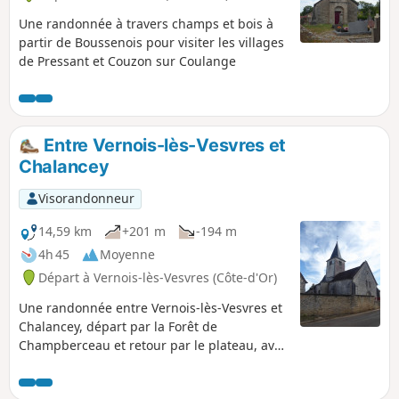
Une randonnée à travers champs et bois à
partir de Boussenois pour visiter les villages
de Pressant et Couzon sur Coulange
Entre Vernois-lès-Vesvres et
Chalancey
Visorandonneur
14,59 km
+201 m
-194 m
4h 45
Moyenne
Départ à Vernois-lès-Vesvres (Côte-d'Or)
Une randonnée entre Vernois-lès-Vesvres et
Chalancey, départ par la Forêt de
Champberceau et retour par le plateau, avec
visite du château de Chalancey.