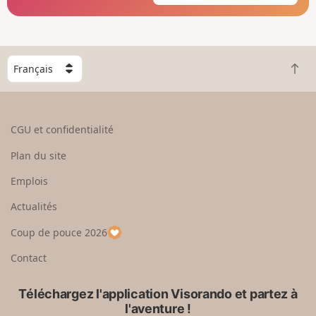
C
R
h
e
o
t
i
o
s
CGU et confidentialité
u
i
r
s
Plan du site
e
s
n
e
Emplois
h
z
Actualités
a
u
u
n
Coup de pouce 2026
t
p
a
Contact
y
s
Téléchargez l'application Visorando et partez à
l'aventure !