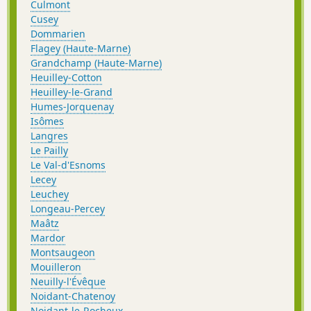
Culmont
Cusey
Dommarien
Flagey (Haute-Marne)
Grandchamp (Haute-Marne)
Heuilley-Cotton
Heuilley-le-Grand
Humes-Jorquenay
Isômes
Langres
Le Pailly
Le Val-d'Esnoms
Lecey
Leuchey
Longeau-Percey
Maâtz
Mardor
Montsaugeon
Mouilleron
Neuilly-l'Évêque
Noidant-Chatenoy
Noidant-le-Rocheux