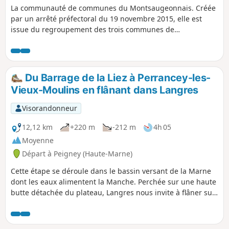
La communauté de communes du Montsaugeonnais. Créée
par un arrêté préfectoral du 19 novembre 2015, elle est
issue du regroupement des trois communes de
Montsaugeon, Prauthoy et Vaux-sous-Aubigny qui sont
devenues des communes déléguées. Son chef-lieu est fixé à
Prauthoy. Le circuit des trois communes vous fera passer
dans le bois de Montanson, très fréquenté à la floraison des
Du Barrage de la Liez à Perrancey-les-
jonquilles de mars à fin avril. Et vous pourrez découvrir les
Vieux-Moulins en flânant dans Langres
vignes du Montsaugeonnais.
Visorandonneur
12,12 km
+220 m
-212 m
4h 05
Moyenne
Départ à Peigney (Haute-Marne)
Cette étape se déroule dans le bassin versant de la Marne
dont les eaux alimentent la Manche. Perchée sur une haute
butte détachée du plateau, Langres nous invite à flâner sur
ses remparts. Préférez ses restaurants au piquenique
habituel.