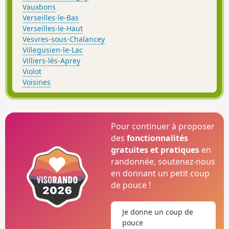
Vauxbons
Verseilles-le-Bas
Verseilles-le-Haut
Vesvres-sous-Chalancey
Villegusien-le-Lac
Villiers-lès-Aprey
Violot
Voisines
Pour continuer à proposer
des
fonctionnalités
gratuites et pratiques
en
randonnée, soutenez-nous
en donnant un petit coup
de pouce !
Je donne un coup de
pouce