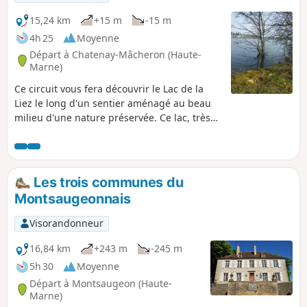
15,24 km
+15 m
-15 m
4h 25
Moyenne
Départ à Chatenay-Mâcheron (Haute-
Marne)
Ce circuit vous fera découvrir le Lac de la
Liez le long d'un sentier aménagé au beau
milieu d'une nature préservée. Ce lac, très
animé en saison, invite à la détente, soit sur
la plage, soit en participant aux différentes
activités proposées (voile, ski nautique,
bouée tractée, etc). Mais les amateurs de
Les trois communes du
nature pourront largement en profiter en
Montsaugeonnais
dehors de la zone proche de la digue du
Réservoir de la Liez et de Langres Plage.
Visorandonneur
16,84 km
+243 m
-245 m
5h 30
Moyenne
Départ à Montsaugeon (Haute-
Marne)