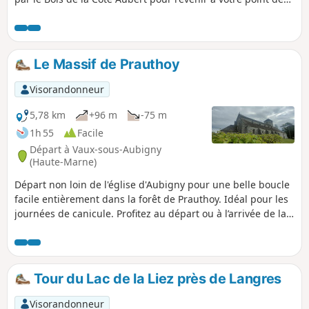
départ, en traversant la plaine et en passant à proximité du
village de Chassigny.Au passage, vous découvrirez le pont,
les lavoirs et les « patouillets » de Dommarien.
Le Massif de Prauthoy
Visorandonneur
5,78 km
+96 m
-75 m
1h 55
Facile
Départ à Vaux-sous-Aubigny
(Haute-Marne)
Départ non loin de l'église d'Aubigny pour une belle boucle
facile entièrement dans la forêt de Prauthoy. Idéal pour les
journées de canicule. Profitez au départ ou à l’arrivée de la
vue depuis l’église d’Aubigny sur le Mont Poupet et le Mont
Blanc si beau temps dégagé.
Tour du Lac de la Liez près de Langres
Visorandonneur