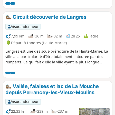
Tille reconverties en étangs davantage fréquentés par les
pêcheurs que par les touristes.
Circuit découverte de Langres
Visorandonneur
7,99 km
+36 m
-32 m
2h 25
Facile
Départ à Langres (Haute-Marne)
Langres est une des sous-préfecture de la Haute-Marne. La
ville a la particularité d'être totalement entourée par des
remparts. Ce qui fait d'elle la ville ayant la plus longue
ceinture fortifiée d'Europe. Cette section permet de faire le
tour du centre historique de Langres, et d'emprunter le
chemin de ronde des fortifications médiévales sur 3
kilomètres. Le parcours interne dans la ville est tout aussi
Vallée, falaises et lac de La Mouche
séduisant avec pas mal de monuments historiques, dont la
depuis Perrancey-les-Vieux-Moulins
Cathédrale Saint-Mammès et pour ceux qui veulent
prolonger la visite de Langres, il y a aussi le musée de la
Visorandonneur
ville qui peut se visiter.
22,33 km
+239 m
-237 m