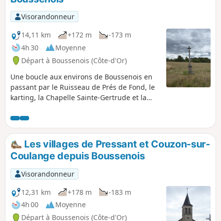
Visorandonneur
14,11 km
+172 m
-173 m
4h 30
Moyenne
Départ à Boussenois (Côte-d'Or)
Une boucle aux environs de Boussenois en
passant par le Ruisseau de Prés de Fond, le
karting, la Chapelle Sainte-Gertrude et la
carrière.
Les villages de Pressant et Couzon-sur-
Coulange depuis Boussenois
Visorandonneur
12,31 km
+178 m
-183 m
4h 00
Moyenne
Départ à Boussenois (Côte-d'Or)