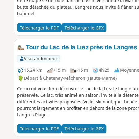
Cette étape se déroule dans le bassin versant de la Marn
butte détachée du plateau, Langres nous invite à flâner s
habituel.
Télécharger le PDF
Télécharger le GPX
Tour du Lac de la Liez près de Langres
Visorandonneur
15,24 km
+15 m
-15 m
4h 25
Moyenn
Départ à Chatenay-Mâcheron (Haute-Marne)
Ce circuit vous fera découvrir le Lac de la Liez le long d
préservée. Ce lac, très animé en saison, invite à la détente,
différentes activités proposées (voile, ski nautique, bouée
pourront largement en profiter en dehors de la zone proch
Langres Plage.
Télécharger le PDF
Télécharger le GPX