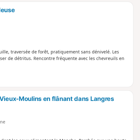
o
a
Meuse
i
m
p
ille, traversée de forêt, pratiquement sans dénivelé. Les
sser de détritus. Rencontre fréquente avec les chevreuils en
-Vieux-Moulins en flânant dans Langres
ne