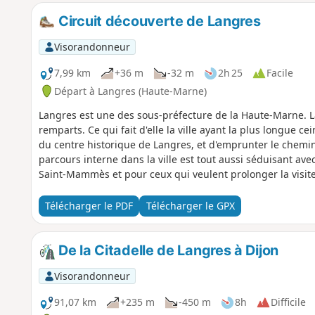
Circuit découverte de Langres
Visorandonneur
7,99 km
+36 m
-32 m
2h 25
Facile
Départ à Langres (Haute-Marne)
Langres est une des sous-préfecture de la Haute-Marne. La 
remparts. Ce qui fait d'elle la ville ayant la plus longue ce
du centre historique de Langres, et d'emprunter le chemin 
parcours interne dans la ville est tout aussi séduisant a
Saint-Mammès et pour ceux qui veulent prolonger la visite d
visiter.
Télécharger le PDF
Télécharger le GPX
De la Citadelle de Langres à Dijon
Visorandonneur
91,07 km
+235 m
-450 m
8h
Difficile