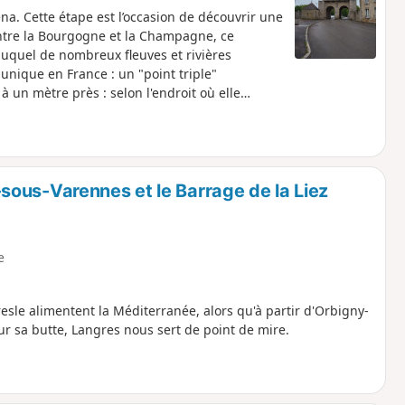
a. Cette étape est l’occasion de découvrir une
entre la Bourgogne et la Champagne, ce
duquel de nombreux fleuves et rivières
 unique en France : un "point triple"
à un mètre près : selon l'endroit où elle
ntique ou en Mer du Nord. La fin de l'étape se
é qui témoigne des différentes périodes de
ous-Varennes et le Barrage de la Liez
e
sle alimentent la Méditerranée, alors qu'à partir d'Orbigny-
ur sa butte, Langres nous sert de point de mire.