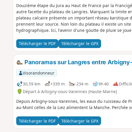
Douzième étape du Jura au Haut de France par la Francigén
autre facette du plateau de Langres. Marquant la limite 
plateau calcaire présente un important réseau karstique 
prennent leur source. Non loin du plateau il existe un site
hydrographique. Ici, l'avenir d'une goutte de pluie se joue 
tombe, elle peut se retrouver en Méditerranée, dans l'Atla
termine à Langres, une cité possède un patrimoine protég
Télécharger le PDF
Télécharger le GPX
l’Histoire.
Panoramas sur Langres entre Arbigny-s
Visorandonneur
30,59 km
+339 m
-234 m
9h 40
Difficil
Départ à Arbigny-sous-Varennes (Haute-Marne)
Depuis Arbigny-sous-Varennes, les eaux du ruisseau de Pre
au-Mont celles de la Liez alimentent la Manche. Perchée s
Télécharger le PDF
Télécharger le GPX