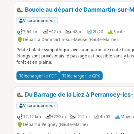
Boucle au départ de Dammartin-sur-
Visorandonneur
7,64 km
+42 m
-48 m
2h 20
Facile
Départ à Dammartin-sur-Meuse (Haute-Marne)
Petite balade sympathique avec une partie de route tranqu
étangs sont privés mais le passage est possible sans y lai
forêt et en plaine.
Télécharger le PDF
Télécharger le GPX
Du Barrage de la Liez à Perrancey-les
Visorandonneur
12,12 km
+220 m
-212 m
4h 05
Moyen
Départ à Peigney (Haute-Marne)