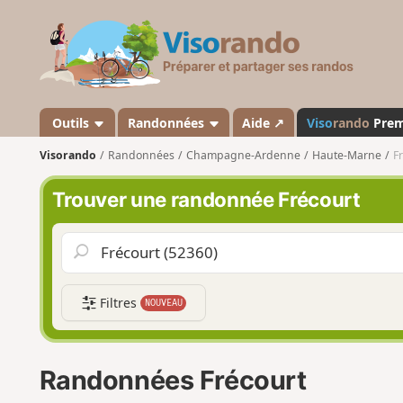
V
i
s
o
r
a
Outils
Randonnées
Aide ↗
Viso
rando
Pre
n
Visorando
Randonnées
Champagne-Ardenne
Haute-Marne
F
d
o
Trouver une randonnée Frécourt
Filtres
NOUVEAU
Randonnées Frécourt