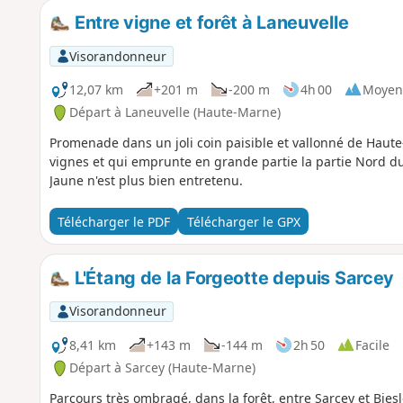
Entre vigne et forêt à Laneuvelle
Visorandonneur
12,07 km
+201 m
-200 m
4h 00
Moyen
Départ à Laneuvelle (Haute-Marne)
Promenade dans un joli coin paisible et vallonné de Haute-
vignes et qui emprunte en grande partie la partie Nord du 
Jaune n'est plus bien entretenu.
Télécharger le PDF
Télécharger le GPX
L'Étang de la Forgeotte depuis Sarcey
Visorandonneur
8,41 km
+143 m
-144 m
2h 50
Facile
Départ à Sarcey (Haute-Marne)
Parcours très ombragé, dans la forêt, entre Sarcey et Biesl