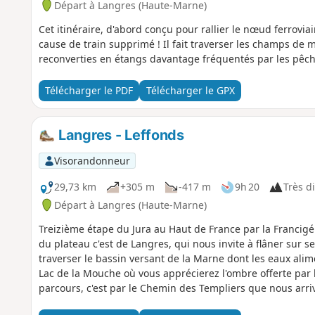
Départ à Langres (Haute-Marne)
Cet itinéraire, d'abord conçu pour rallier le nœud ferrovia
cause de train supprimé ! Il fait traverser les champs de m
reconverties en étangs davantage fréquentés par les pêche
Télécharger le PDF
Télécharger le GPX
Langres - Leffonds
Visorandonneur
29,73 km
+305 m
-417 m
9h 20
Très di
Départ à Langres (Haute-Marne)
Treizième étape du Jura au Haut de France par la Francig
du plateau c'est de Langres, qui nous invite à flâner sur 
traverser le bassin versant de la Marne dont les eaux alim
Lac de la Mouche où vous apprécierez l'ombre offerte par l
parcours, c'est par le Chemin des Templiers que nous arriv
par des religieux de Mormant.