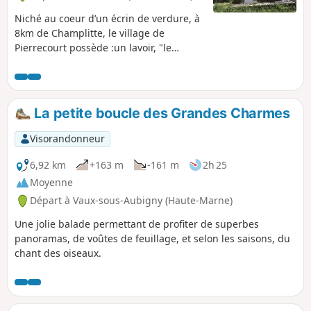
l'Atlantique ou en Mer du Nord. La fin de
l'étape se termine à Langres, une cité
Niché au coeur d’un écrin de verdure, à
possède un patrimoine protégé qui
8km de Champlitte, le village de
témoigne des différentes périodes de
Pierrecourt possède :un lavoir, "le
l’Histoire.
Magny"une fontaine couverte,
"Coulvot", extérieure au village.
La petite boucle des Grandes Charmes
Visorandonneur
6,92 km
+163 m
-161 m
2h 25
Moyenne
Départ à Vaux-sous-Aubigny (Haute-Marne)
Une jolie balade permettant de profiter de superbes
panoramas, de voûtes de feuillage, et selon les saisons, du
chant des oiseaux.