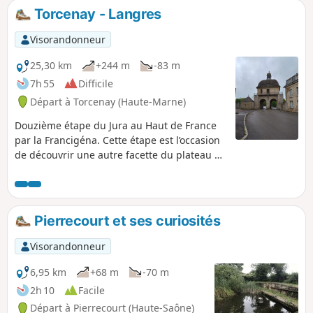
Torcenay - Langres
Visorandonneur
25,30 km
+244 m
-83 m
7h 55
Difficile
Départ à Torcenay (Haute-Marne)
Douzième étape du Jura au Haut de France
par la Francigéna. Cette étape est l’occasion
de découvrir une autre facette du plateau de
Langres. Marquant la limite entre la
Bourgogne et la Champagne, ce plateau
calcaire présente un important réseau
karstique duquel de nombreux fleuves et
Pierrecourt et ses curiosités
rivières prennent leur source. Non loin du
plateau il existe un site unique en France :
Visorandonneur
un "point triple" hydrographique. Ici, l'avenir
d'une goutte de pluie se joue à un mètre
6,95 km
+68 m
-70 m
près : selon l'endroit où elle tombe, elle peut
2h 10
Facile
se retrouver en Méditerranée, dans
Départ à Pierrecourt (Haute-Saône)