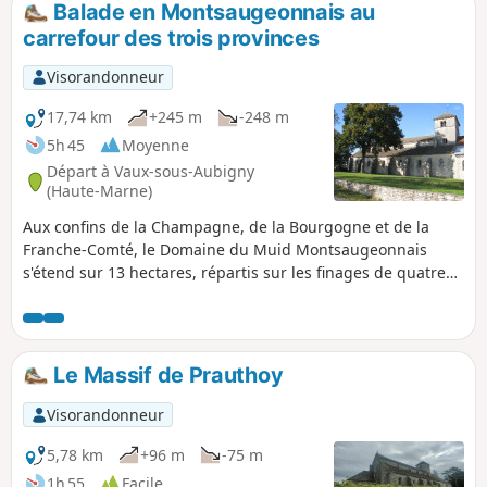
Balade en Montsaugeonnais au
carrefour des trois provinces
Visorandonneur
17,74 km
+245 m
-248 m
5h 45
Moyenne
Départ à Vaux-sous-Aubigny
(Haute-Marne)
Aux confins de la Champagne, de la Bourgogne et de la
Franche-Comté, le Domaine du Muid Montsaugeonnais
s'étend sur 13 hectares, répartis sur les finages de quatre
communes : Chatoillenot, Montsaugeon, Rivière-les-Fosses
et Vaux-sous-Aubigny. Abandonnée depuis l'apparition du
phylloxéra à la fin du XIXe siècle, la vigne est réapparue en
1988, grâce aux Chevaliers du Montsaugeonnais.
Le Massif de Prauthoy
Visorandonneur
5,78 km
+96 m
-75 m
1h 55
Facile