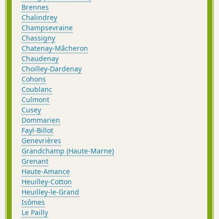
Brennes
Chalindrey
Champsevraine
Chassigny
Chatenay-Mâcheron
Chaudenay
Choilley-Dardenay
Cohons
Coublanc
Culmont
Cusey
Dommarien
Fayl-Billot
Genevrières
Grandchamp (Haute-Marne)
Grenant
Haute-Amance
Heuilley-Cotton
Heuilley-le-Grand
Isômes
Le Pailly