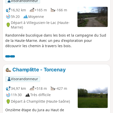
Visorandonneur
16,92 km
+165 m
-166 m
5h 20
Moyenne
Départ à Villegusien-le-Lac (Haute-
Marne)
Randonnée bucolique dans les bois et la campagne du Sud
de la Haute-Marne. Avec un peu d'exploration pour
découvrir les chemin à travers les bois.
Champlitte - Torcenay
Visorandonneur
34,97 km
+518 m
-427 m
11h 30
Très difficile
Départ à Champlitte (Haute-Saône)
Onzième étape du Jura au Haut de