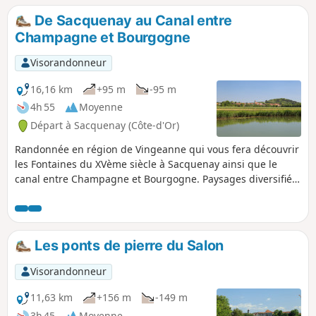
lieux touristiques et culturels du village comme l'École
De Sacquenay au Canal entre
Nationale d'Osiériculture et de Vannerie, l'Église Notre-
Champagne et Bourgogne
Dame ainsi que tous les lavoirs et toutes les fontaines du
village.
Visorandonneur
16,16 km
+95 m
-95 m
4h 55
Moyenne
Départ à Sacquenay (Côte-d'Or)
Randonnée en région de Vingeanne qui vous fera découvrir
les Fontaines du XVème siècle à Sacquenay ainsi que le
canal entre Champagne et Bourgogne. Paysages diversifiés
et environnement sauvegardé.
Les ponts de pierre du Salon
Visorandonneur
11,63 km
+156 m
-149 m
3h 45
Moyenne