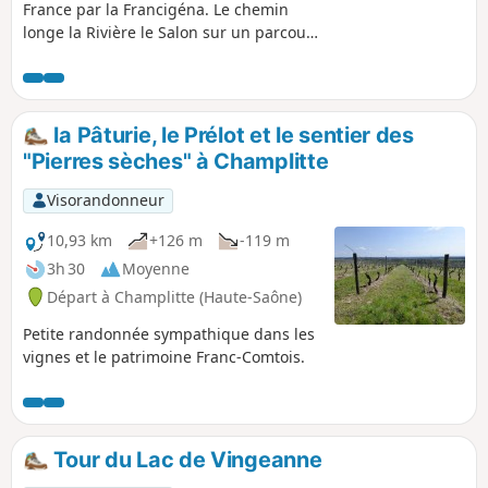
France par la Francigéna. Le chemin
longe la Rivière le Salon sur un parcours
bucolique de 12 km jusqu’à Coublanc.
Nous quittons la région Bourgogne-
Franche Comté et entrons en région
Grand Est à Leffond. C'est une étape de
la Pâturie, le Prélot et le sentier des
transition entre ces deux terroirs mais
"Pierres sèches" à Champlitte
aussi une étape de transition des
paysages et architecturale. Fini les
Visorandonneur
villages parés de toits en tuiles
vernissées et de clochers comtois. Vous
10,93 km
+126 m
-119 m
faites vos premiers pas en Champagne.
3h 30
Moyenne
Départ à Champlitte (Haute-Saône)
Petite randonnée sympathique dans les
vignes et le patrimoine Franc-Comtois.
Tour du Lac de Vingeanne