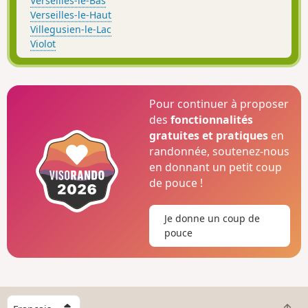
Verseilles-le-Bas
Verseilles-le-Haut
Villegusien-le-Lac
Violot
Pour continuer à proposer
des
fonctionnalités
gratuites et pratiques
en
randonnée, soutenez-nous
en donnant un petit coup
de pouce !
Je donne un coup de
pouce
C