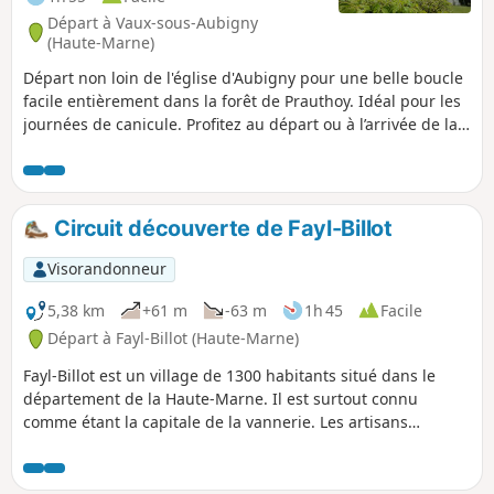
Départ à Vaux-sous-Aubigny
(Haute-Marne)
Départ non loin de l'église d'Aubigny pour une belle boucle
facile entièrement dans la forêt de Prauthoy. Idéal pour les
journées de canicule. Profitez au départ ou à l’arrivée de la
vue depuis l’église d’Aubigny sur le Mont Poupet et le Mont
Blanc si beau temps dégagé.
Circuit découverte de Fayl-Billot
Visorandonneur
5,38 km
+61 m
-63 m
1h 45
Facile
Départ à Fayl-Billot (Haute-Marne)
Fayl-Billot est un village de 1300 habitants situé dans le
département de la Haute-Marne. Il est surtout connu
comme étant la capitale de la vannerie. Les artisans
pratiquant cette activité son nombreux dans ce village. À
l'issu de cette balade, ne pas hésiter à repartir avec un
souvenir. Cette randonnée permet de voir les principaux