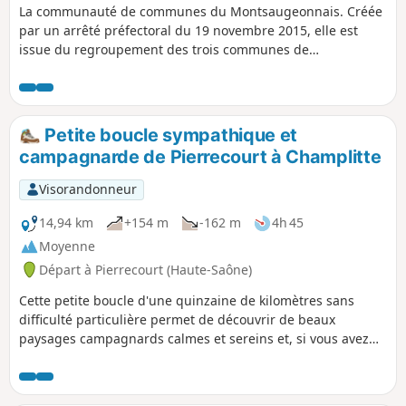
La communauté de communes du Montsaugeonnais. Créée
par un arrêté préfectoral du 19 novembre 2015, elle est
issue du regroupement des trois communes de
Montsaugeon, Prauthoy et Vaux-sous-Aubigny qui sont
devenues des communes déléguées. Son chef-lieu est fixé à
Prauthoy. Le circuit des trois communes vous fera passer
dans le bois de Montanson, très fréquenté à la floraison des
Petite boucle sympathique et
jonquilles de mars à fin avril. Et vous pourrez découvrir les
campagnarde de Pierrecourt à Champlitte
vignes du Montsaugeonnais.
Visorandonneur
14,94 km
+154 m
-162 m
4h 45
Moyenne
Départ à Pierrecourt (Haute-Saône)
Cette petite boucle d'une quinzaine de kilomètres sans
difficulté particulière permet de découvrir de beaux
paysages campagnards calmes et sereins et, si vous avez
un peu de chance comme nous, de rencontrer des
chevreuils dans les sous-bois.