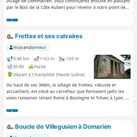
village de Dommarien. Vous continuerez ensuite en passant
par le Bois de la Côte Aubert pour revenir à votre point de
départ, en traversant la plaine et en passant à proximité du
village de Chassigny.Au passage, vous découvrirez le pont,
les lavoirs et les « patouillets » de Dommarien.
Frettes et ses calvaires
Visorandonneur
9,48 km
+103 m
-103 m
3h 00
Facile
Départ à Champlitte (Haute-Saône)
Du haut de ses 368m, le village de Frettes, robuste et
accueillant, est situé au carrefour que formaient jadis les
voies romaines reliant Rome à Boulogne et Trèves à Lyon. Le
paysage local est composé de collines arides, couvertes de
friches et de multitudes de genévriers. La grande plaine
fertile permet la culture des céréales telles que le blé,
l’orge, le maïs ou le colza.
Boucle de Villegusien à Domarien