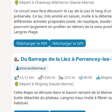
Départ à Chatenay-Mâcheron (Haute-Marne)
Ce circuit vous fera découvrir le Lac de la Liez le long d
préservée. Ce lac, très animé en saison, invite à la détente,
différentes activités proposées (voile, ski nautique, bouée
pourront largement en profiter en dehors de la zone proch
Langres Plage.
Télécharger le PDF
Télécharger le GPX
Du Barrage de la Liez à Perrancey-les
Visorandonneur
12,12 km
+220 m
-212 m
4h 05
Moyen
Départ à Peigney (Haute-Marne)
Cette étape se déroule dans le bassin versant de la Marn
butte détachée du plateau, Langres nous invite à flâner s
habituel.