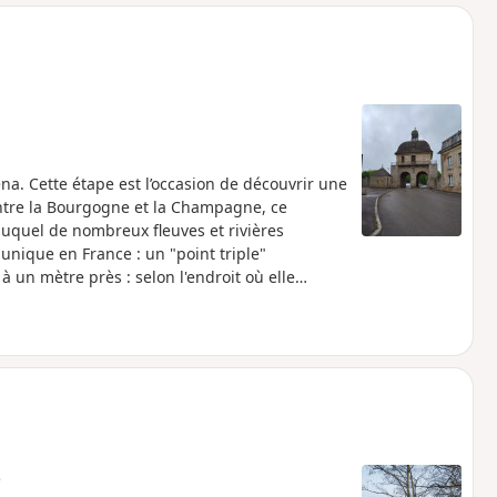
o
a
i
m
p
a. Cette étape est l’occasion de découvrir une
entre la Bourgogne et la Champagne, ce
duquel de nombreux fleuves et rivières
 unique en France : un "point triple"
à un mètre près : selon l'endroit où elle
ntique ou en Mer du Nord. La fin de l'étape se
é qui témoigne des différentes périodes de
e