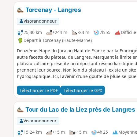
Torcenay - Langres
Visorandonneur
25,30 km
+244 m
-83 m
7h 55
Difficile
Départ à Torcenay (Haute-Marne)
Douzième étape du Jura au Haut de France par la Francigén
autre facette du plateau de Langres. Marquant la limite 
plateau calcaire présente un important réseau karstique 
prennent leur source. Non loin du plateau il existe un site
hydrographique. Ici, l'avenir d'une goutte de pluie se joue 
tombe, elle peut se retrouver en Méditerranée, dans l'Atla
termine à Langres, une cité possède un patrimoine protég
Télécharger le PDF
Télécharger le GPX
l’Histoire.
Tour du Lac de la Liez près de Langres
Visorandonneur
15,24 km
+15 m
-15 m
4h 25
Moyenn