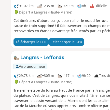
91,07 km
+235 m
-450 m
8h
Difficile
Départ à Langres (Haute-Marne)
Cet itinéraire, d'abord conçu pour rallier le nœud ferrovia
cause de train supprimé ! Il fait traverser les champs de m
reconverties en étangs davantage fréquentés par les pêche
Télécharger le PDF
Télécharger le GPX
Langres - Leffonds
Visorandonneur
29,73 km
+305 m
-417 m
9h 20
Très di
Départ à Langres (Haute-Marne)
Treizième étape du Jura au Haut de France par la Francig
du plateau c'est de Langres, qui nous invite à flâner sur 
traverser le bassin versant de la Marne dont les eaux alim
Lac de la Mouche où vous apprécierez l'ombre offerte par l