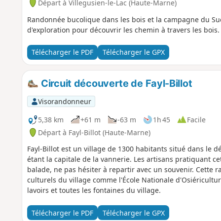
Départ à Villegusien-le-Lac (Haute-Marne)
Randonnée bucolique dans les bois et la campagne du Su
d'exploration pour découvrir les chemin à travers les bois.
Télécharger le PDF
Télécharger le GPX
Circuit découverte de Fayl-Billot
Visorandonneur
5,38 km
+61 m
-63 m
1h 45
Facile
Départ à Fayl-Billot (Haute-Marne)
Fayl-Billot est un village de 1300 habitants situé dans l
étant la capitale de la vannerie. Les artisans pratiquant ce
balade, ne pas hésiter à repartir avec un souvenir. Cette 
culturels du village comme l'École Nationale d'Osiéricultur
lavoirs et toutes les fontaines du village.
Télécharger le PDF
Télécharger le GPX