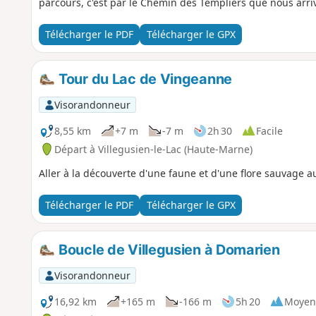
parcours, c'est par le Chemin des Templiers que nous arriv
par des religieux de Mormant.
Télécharger le PDF
Télécharger le GPX
Tour du Lac de Vingeanne
Visorandonneur
8,55 km
+7 m
-7 m
2h 30
Facile
Départ à Villegusien-le-Lac (Haute-Marne)
Aller à la découverte d'une faune et d'une flore sauvage a
Télécharger le PDF
Télécharger le GPX
Boucle de Villegusien à Domarien
Visorandonneur
16,92 km
+165 m
-166 m
5h 20
Moyen