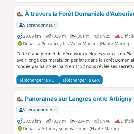
À travers la Forêt Domaniale d'Auberi
Visorandonneur
29,69 km
+330 m
-361 m
9h 25
Difficil
Départ à Perrancey-les-Vieux-Moulins (Haute-Marne)
Cette étape permet de découvrir quelques sources du Pla
avoir longé des marais, on pénètre dans la Forêt Domanial
fondée par Saint-Bernard en 1132 nous révèle ses secrets.
Télécharger le PDF
Télécharger le GPX
Panoramas sur Langres entre Arbigny-s
Visorandonneur
30,59 km
+339 m
-234 m
9h 40
Difficil
Départ à Arbigny-sous-Varennes (Haute-Marne)