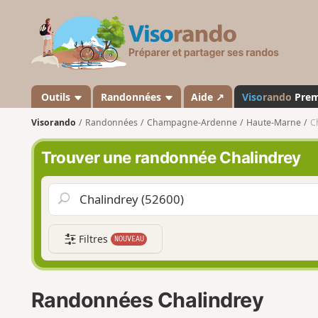
V
i
s
o
r
a
Outils
Randonnées
Aide ↗
Viso
rando
Pre
n
Visorando
Randonnées
Champagne-Ardenne
Haute-Marne
C
d
o
Trouver une randonnée Chalindrey
Filtres
NOUVEAU
Randonnées Chalindrey