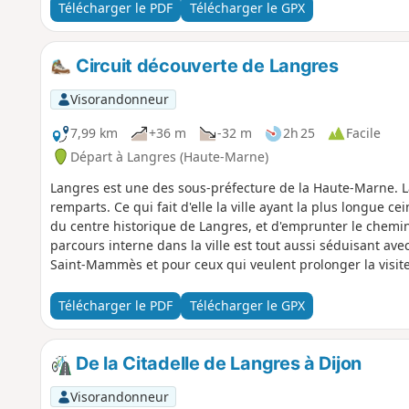
Télécharger le PDF
Télécharger le GPX
Circuit découverte de Langres
Visorandonneur
7,99 km
+36 m
-32 m
2h 25
Facile
Départ à Langres (Haute-Marne)
Langres est une des sous-préfecture de la Haute-Marne. La 
remparts. Ce qui fait d'elle la ville ayant la plus longue ce
du centre historique de Langres, et d'emprunter le chemin 
parcours interne dans la ville est tout aussi séduisant a
Saint-Mammès et pour ceux qui veulent prolonger la visite d
visiter.
Télécharger le PDF
Télécharger le GPX
De la Citadelle de Langres à Dijon
Visorandonneur