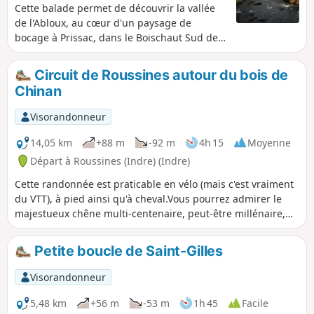
Cette balade permet de découvrir la vallée
de l'Abloux, au cœur d'un paysage de
bocage à Prissac, dans le Boischaut Sud de
l'Indre. Les haies entourent les parcelles
telles une mosaïque de verdure et les
Circuit de Roussines autour du bois de
hauteurs sont cultivées ou laissées en
Chinan
pâture.
Visorandonneur
14,05 km
+88 m
-92 m
4h 15
Moyenne
Départ à Roussines (Indre) (Indre)
Cette randonnée est praticable en vélo (mais c'est vraiment
du VTT), à pied ainsi qu'à cheval.Vous pourrez admirer le
majestueux chêne multi-centenaire, peut-être millénaire,
de Saint-Civran.
Petite boucle de Saint-Gilles
Visorandonneur
5,48 km
+56 m
-53 m
1h 45
Facile