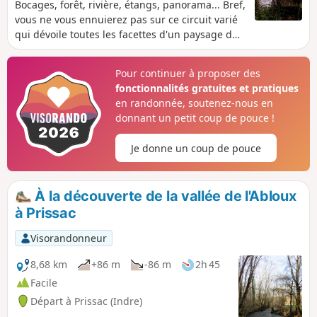
Bocages, forêt, rivière, étangs, panorama... Bref,
vous ne vous ennuierez pas sur ce circuit varié
qui dévoile toutes les facettes d'un paysage du
Boischaut Sud bien préservé. Vous vous ferez
plaisir à pied, à cheval ou à VTT, et en cas de
Pour continuer à proposer des
chaleur vous pourrez profiter d'un très joli lieu
fonctionnalités gratuites et pratiques
pour se baigner dans la rivière à Abloux même.
en randonnée, soutenez-nous en
donnant un petit coup de pouce !
Je donne un coup de pouce
À la découverte de la vallée de l'Abloux
à Prissac
Visorandonneur
8,68 km
+86 m
-86 m
2h 45
Facile
Départ à Prissac (Indre)