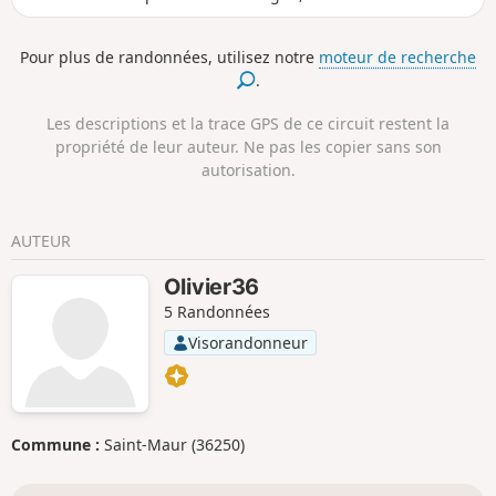
vestiges d'un des plus importants
vignobles de la région. Sur la fin, vous
Pour plus de randonnées, utilisez notre
moteur de recherche
pourrez découvrir de beaux points de
.
vue sur la vallée de la Creuse et la
commune de Saint-Gaultier.
Les descriptions et la trace GPS de ce circuit restent la
propriété de leur auteur. Ne pas les copier sans son
autorisation.
AUTEUR
Olivier36
5 Randonnées
Visorandonneur
Commune :
Saint-Maur (36250)