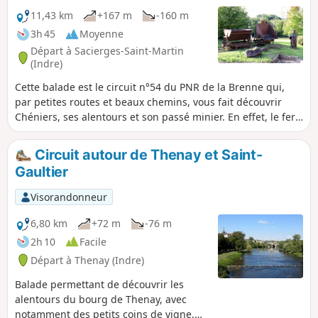
11,43 km
+167 m
-160 m
3h 45
Moyenne
Départ à Sacierges-Saint-Martin
(Indre)
Cette balade est le circuit n°54 du PNR de la Brenne qui,
par petites routes et beaux chemins, vous fait découvrir
Chéniers, ses alentours et son passé minier. En effet, le fer
a fait la richesse du village de Chéniers et ce n'est pas
étonnant que la terre et les maisons soient souvent rouges.
Circuit autour de Thenay et Saint-
Une partie du parcours nous permet de retrouver les traces
Gaultier
laissées par l’exploitation du minerai qui date de la Rome
Antique.
Visorandonneur
6,80 km
+72 m
-76 m
2h 10
Facile
Départ à Thenay (Indre)
Balade permettant de découvrir les
alentours du bourg de Thenay, avec
notamment des petits coins de vigne,