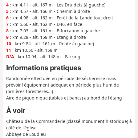
4
: km 4.11 - alt. 167 m - Les Druidets (à gauche)
5
: km 4.57 - alt. 166 m - Chemin à droite
6
: km 4.98 - alt. 162 m - Forêt de la Lande tout droit
7
: km 5.66 - alt. 162 m - D46, en face
8
: km 7.03 - alt. 161 m - Bifurcation à gauche
9
: km 9.28 - alt. 158 m - Étang à droite
10
: km 9.84 - alt. 161 m - Route (à gauche)
11
: km 10.56 - alt. 158 m
D/A
: km 10.94 - alt. 148 m - Parking
Informations pratiques
Randonnée effectuée en période de sécheresse mais
prévoir l'équipement adéquat en période plus humide
(ornières forestières...)
Aire de pique-nique (tables et bancs) au bord de l'étang
À voir
Château de la Commanderie (classé monument historique) à
côté de l'église
Abbaye de Loudieu