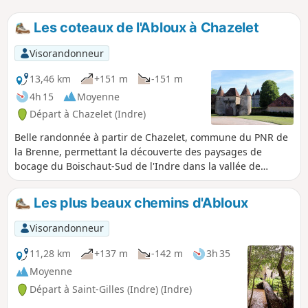
Les coteaux de l'Abloux à Chazelet
Visorandonneur
13,46 km
+151 m
-151 m
4h 15
Moyenne
Départ à Chazelet (Indre)
Belle randonnée à partir de Chazelet, commune du PNR de
la Brenne, permettant la découverte des paysages de
bocage du Boischaut-Sud de l'Indre dans la vallée de
l'Abloux, sur de petites routes, chemins et sentes variés.
Les plus beaux chemins d'Abloux
Visorandonneur
11,28 km
+137 m
-142 m
3h 35
Moyenne
Départ à Saint-Gilles (Indre) (Indre)