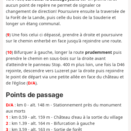
aucun point de repère ne permet de signaler ce
changement de direction! Poursuivre ensuite la traversée de
la Forêt de la Lande, puis celle du bois de la Souderie et
longer un étang communal.
(
9
) Une fois celui ci dépassé, prendre à droite et poursuivre
sur le chemin enherbé en face jusqu'à rejoindre une route.
(
10
) Bifurquer à gauche, longer la route
prudemment
puis
prendre le chemin en sous-bois sur la droite avant
d'atteindre le panneau Stop. 400 m plus loin, une fois la D46
rejointe, descendre vers Luzeret par la droite puis rejoindre
le point de départ via une petite allée en face du château et
de l'église (
D/A
).
Points de passage
D/A
: km 0 - alt. 148 m - Stationnement près du monument
aux morts
1
: km 0.59 - alt. 159 m - Château d'eau à la sortie du village
2
: km 1.39 - alt. 164 m - Bifurcation à gauche
3
: km 3.59 - alt. 163 m - Sortie de forêt