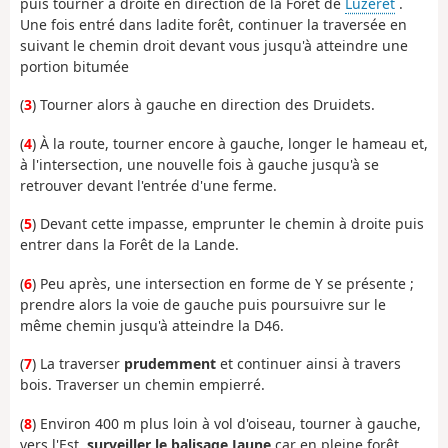
puis tourner à droite en direction de la Forêt de
Luzeret
.
Une fois entré dans ladite forêt, continuer la traversée en
suivant le chemin droit devant vous jusqu'à atteindre une
portion bitumée
(
3
) Tourner alors à gauche en direction des Druidets.
(
4
) À la route, tourner encore à gauche, longer le hameau et,
à l'intersection, une nouvelle fois à gauche jusqu'à se
retrouver devant l'entrée d'une ferme.
(
5
) Devant cette impasse, emprunter le chemin à droite puis
entrer dans la Forêt de la Lande.
(
6
) Peu après, une intersection en forme de Y se présente ;
prendre alors la voie de gauche puis poursuivre sur le
même chemin jusqu'à atteindre la D46.
(
7
) La traverser
prudemment
et continuer ainsi à travers
bois. Traverser un chemin empierré.
(
8
) Environ 400 m plus loin à vol d'oiseau, tourner à gauche,
vers l'Est,
surveiller le balisage Jaune
car en pleine forêt