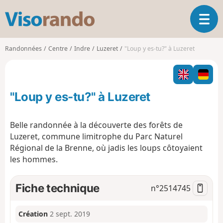
V
O
i
u
s
v
o
Randonnées
Centre
Indre
Luzeret
"Loup y es-tu?" à Luzeret
r
r
i
a
r
n
l
d
"Loup y es-tu?" à Luzeret
a
o
n
a
Belle randonnée à la découverte des forêts de
v
Luzeret, commune limitrophe du Parc Naturel
i
Régional de la Brenne, où jadis les loups côtoyaient
g
les hommes.
a
t
i
Fiche technique
n°
2514745
o
n
Création
2 sept. 2019