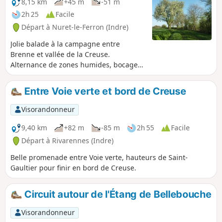
8,15 km
+45 m
-51 m
2h 25
Facile
Départ à Nuret-le-Ferron (Indre)
Jolie balade à la campagne entre
Brenne et vallée de la Creuse.
Alternance de zones humides, bocages
et cultures céréalières.
Entre Voie verte et bord de Creuse
Visorandonneur
9,40 km
+82 m
-85 m
2h 55
Facile
Départ à Rivarennes (Indre)
Belle promenade entre Voie verte, hauteurs de Saint-
Gaultier pour finir en bord de Creuse.
Circuit autour de l'Étang de Bellebouche
Visorandonneur