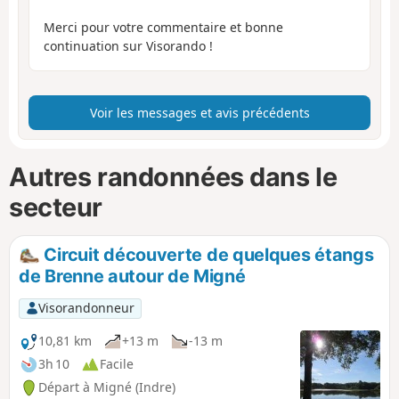
Merci pour votre commentaire et bonne
continuation sur Visorando !
Voir les messages et avis précédents
Autres randonnées dans le
secteur
Circuit découverte de quelques étangs
de Brenne autour de Migné
Visorandonneur
10,81 km
+13 m
-13 m
3h 10
Facile
Départ à Migné (Indre)