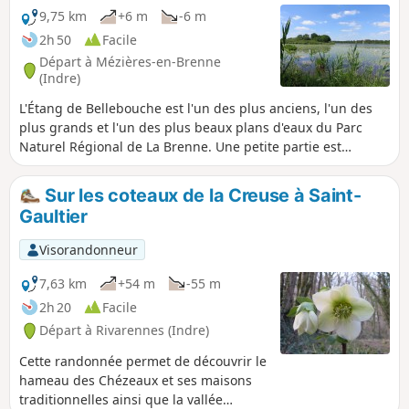
9,75 km
+6 m
-6 m
2h 50
Facile
Départ à Mézières-en-Brenne
(Indre)
L'Étang de Bellebouche est l'un des plus anciens, l'un des
plus grands et l'un des plus beaux plans d'eaux du Parc
Naturel Régional de La Brenne. Une petite partie est
réservée à des loisirs nautiques mais laisse une grande
place à un site naturel que vous pourrez admirer
Sur les coteaux de la Creuse à Saint-
tranquillement à l'aide de jumelles dans trois observatoires
Gaultier
aux abords de l'étang.
Visorandonneur
7,63 km
+54 m
-55 m
2h 20
Facile
Départ à Rivarennes (Indre)
Cette randonnée permet de découvrir le
hameau des Chézeaux et ses maisons
traditionnelles ainsi que la vallée