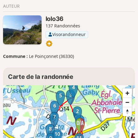
AUTEUR
lolo36
137 Randonnées
Visorandonneur
Commune :
Le Poinçonnet (36330)
Carte de la randonnée
4
3
5
6
2
7
1
8
10