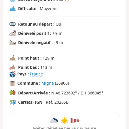
Difficulté :
Moyenne
Retour au départ :
Oui
Dénivelé positif :
+ 9 m
Dénivelé négatif :
- 9 m
Point haut :
129 m
Point bas :
113 m
Pays :
France
Commune :
Migné
(36800)
Départ/Arrivée :
N 46.723692° / E 1.366045°
Carte(s) IGN :
Ref. 2026SB
Météo détaillée heure par heure