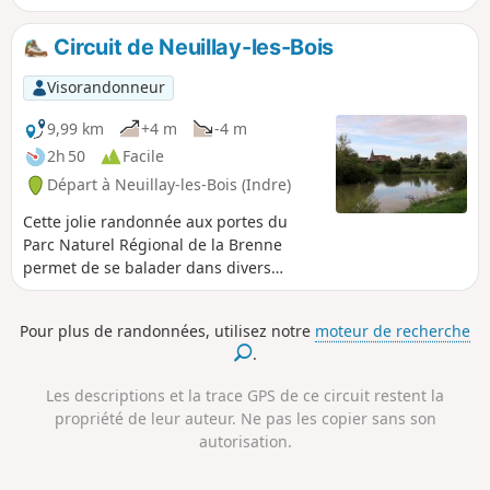
encaissée du ruisseau des Chézeaux et
de la Côte des Nobles.
Circuit de Neuillay-les-Bois
Visorandonneur
9,99 km
+4 m
-4 m
2h 50
Facile
Départ à Neuillay-les-Bois (Indre)
Cette jolie randonnée aux portes du
Parc Naturel Régional de la Brenne
permet de se balader dans divers
paysages caractéristiques de cette
région : prairies, étangs et agréables
Pour plus de randonnées, utilisez notre
moteur de recherche
sous-bois.
.
Les descriptions et la trace GPS de ce circuit restent la
propriété de leur auteur. Ne pas les copier sans son
autorisation.