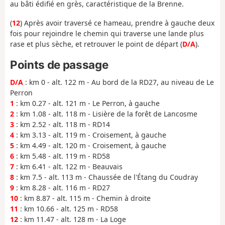
au bâti édifié en grès, caractéristique de la Brenne.
(
12
) Après avoir traversé ce hameau, prendre à gauche deux
fois pour rejoindre le chemin qui traverse une lande plus
rase et plus sèche, et retrouver le point de départ (
D/A
).
Points de passage
D/A
: km 0 - alt. 122 m - Au bord de la RD27, au niveau de Le
Perron
1
: km 0.27 - alt. 121 m - Le Perron, à gauche
2
: km 1.08 - alt. 118 m - Lisière de la forêt de Lancosme
3
: km 2.52 - alt. 118 m - RD14
4
: km 3.13 - alt. 119 m - Croisement, à gauche
5
: km 4.49 - alt. 120 m - Croisement, à gauche
6
: km 5.48 - alt. 119 m - RD58
7
: km 6.41 - alt. 122 m - Beauvais
8
: km 7.5 - alt. 113 m - Chaussée de l'Étang du Coudray
9
: km 8.28 - alt. 116 m - RD27
10
: km 8.87 - alt. 115 m - Chemin à droite
11
: km 10.66 - alt. 125 m - RD58
12
: km 11.47 - alt. 128 m - La Loge