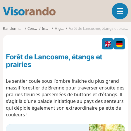
V
O
i
u
s
v
o
Randonnées
Centre
Indre
Migné
Forêt de Lancosme, étangs et prairies
r
r
i
a
r
n
l
d
Forêt de Lancosme, étangs et
a
o
n
prairies
a
v
Le sentier coule sous l'ombre fraîche du plus grand
i
massif forestier de Brenne pour traverser ensuite des
g
a
prairies fleuries parsemées de buttons et d'étangs. Il
t
s'agit là d'une balade initiatique au pays des senteurs
i
qui déploie également son extraordinaire palette de
o
couleurs !
n