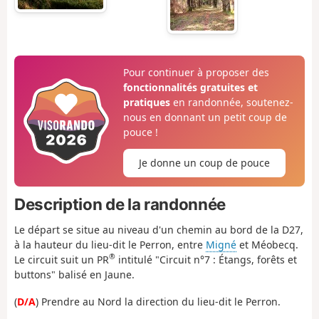
Pour continuer à proposer des
fonctionnalités gratuites et
pratiques
en randonnée, soutenez-
nous en donnant un petit coup de
pouce !
Je donne un coup de pouce
Description de la randonnée
Le départ se situe au niveau d'un chemin au bord de la D27,
à la hauteur du lieu-dit le Perron, entre
Migné
et Méobecq.
®
Le circuit suit un PR
intitulé "Circuit n°7 : Étangs, forêts et
buttons" balisé en Jaune.
(
D/A
) Prendre au Nord la direction du lieu-dit le Perron.