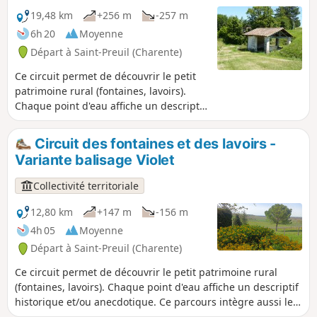
19,48 km
+256 m
-257 m
6h 20
Moyenne
Départ à Saint-Preuil (Charente)
Ce circuit permet de découvrir le petit
patrimoine rural (fontaines, lavoirs).
Chaque point d'eau affiche un descriptif
historique et/ou anecdotique. Ce
parcours intègre aussi le patrimoine
Circuit des fontaines et des lavoirs -
architectural et historique (Église Saint-
Variante balisage Violet
Projet du XIIIe siècle, la Place Jacquaire,
la stèle protestante, le Château de
Collectivité territoriale
Ségeville et les hameaux dispersés de la
commune). La découverte de cet
12,80 km
+147 m
-156 m
itinéraire associe également les atouts
4h 05
Moyenne
paysagers, floristiques et faunistiques.
Départ à Saint-Preuil (Charente)
Ce circuit permet de découvrir le petit patrimoine rural
(fontaines, lavoirs). Chaque point d'eau affiche un descriptif
historique et/ou anecdotique. Ce parcours intègre aussi le
patrimoine architectural et historique (Église Saint-Projet du