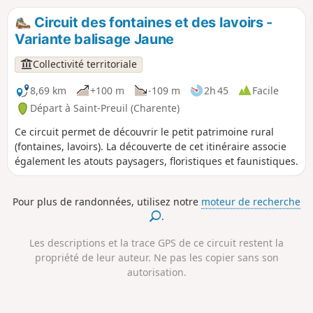
XIIIe siècle, la Place Jacquaire, le Château de Ségeville et les
Circuit des fontaines et des lavoirs -
hameaux dispersés de la commune). La découverte de cet
Variante balisage Jaune
itinéraire associe également les atouts paysagers,
floristiques et faunistiques.
Collectivité territoriale
8,69 km
+100 m
-109 m
2h 45
Facile
Départ à Saint-Preuil (Charente)
Ce circuit permet de découvrir le petit patrimoine rural
(fontaines, lavoirs). La découverte de cet itinéraire associe
également les atouts paysagers, floristiques et faunistiques.
Pour plus de randonnées, utilisez notre
moteur de recherche
.
Les descriptions et la trace GPS de ce circuit restent la
propriété de leur auteur. Ne pas les copier sans son
autorisation.