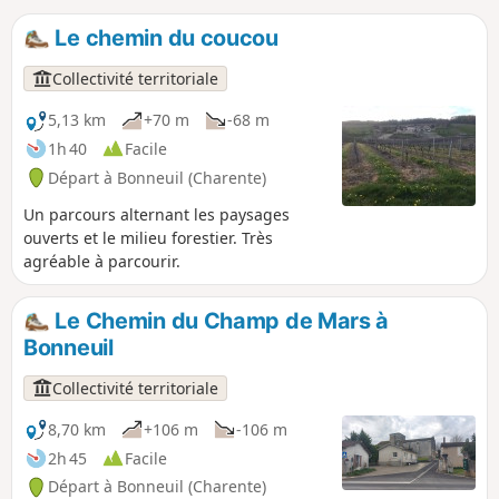
Le chemin du coucou
Collectivité territoriale
5,13 km
+70 m
-68 m
1h 40
Facile
Départ à Bonneuil (Charente)
Un parcours alternant les paysages
ouverts et le milieu forestier. Très
agréable à parcourir.
Le Chemin du Champ de Mars à
Bonneuil
Collectivité territoriale
8,70 km
+106 m
-106 m
2h 45
Facile
Départ à Bonneuil (Charente)