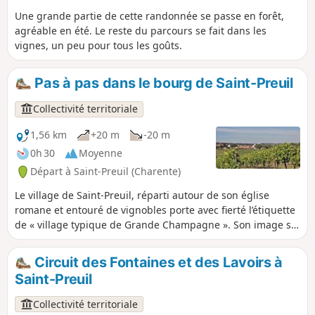
Une grande partie de cette randonnée se passe en forêt,
agréable en été. Le reste du parcours se fait dans les
vignes, un peu pour tous les goûts.
Pas à pas dans le bourg de Saint-Preuil
Collectivité territoriale
1,56 km
+20 m
-20 m
0h 30
Moyenne
Départ à Saint-Preuil (Charente)
Le village de Saint-Preuil, réparti autour de son église
romane et entouré de vignobles porte avec fierté l’étiquette
de « village typique de Grande Champagne ». Son image se
retrouve dans de nombreux supports liés à l’œnotourisme
en Pays de Cognac. Incroyable que ce petit village de 280
Circuit des Fontaines et des Lavoirs à
habitants assure, presqu’à lui seul, la promotion du plus
Saint-Preuil
prestigieux des spiritueux dans le monde entier.
Collectivité territoriale