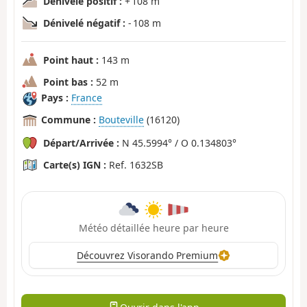
Dénivelé positif :
+ 108 m
Dénivelé négatif :
- 108 m
Point haut :
143 m
Point bas :
52 m
Pays :
France
Commune :
Bouteville
(16120)
Départ/Arrivée :
N 45.5994° / O 0.134803°
Carte(s) IGN :
Ref. 1632SB
Météo détaillée heure par heure
Découvrez Visorando Premium