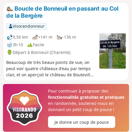
privilégiée de la Grande Champagne du
Boucle de Bonneuil en passant au Col
Pays de Cognac. Presque tous les
de la Bergère
viticulteurs de Bouteville sont aussi
"bouilleurs de cru".
Visorandonneur
9,56 km
+141 m
-136 m
3h 10
Facile
Départ à Bonneuil (Charente)
Beaucoup de très beaux points de vue, on
peut voir quatre châteaux d'eau par temps
clair, et on aperçoit le château de Bouteville
entre (5) et (6).
Pour continuer à proposer des
fonctionnalités gratuites et pratiques
en randonnée, soutenez-nous en
donnant un petit coup de pouce !
Je donne un coup de pouce