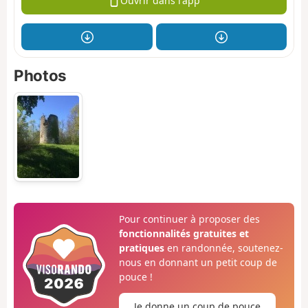
Ouvrir dans l'app
Photos
Pour continuer à proposer des
fonctionnalités gratuites et
pratiques
en randonnée, soutenez-
nous en donnant un petit coup de
pouce !
Je donne un coup de pouce