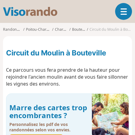
V
O
i
u
s
v
o
Randonnées
Poitou-Charentes
Charente
Bouteville
Circuit du Moulin à Bouteville
r
r
i
a
r
n
Circuit du Moulin à Bouteville
l
d
a
o
n
Ce parcours vous fera prendre de la hauteur pour
a
rejoindre l'ancien moulin avant de vous faire sillonner
v
les vignes des environs.
i
g
a
t
Marre des cartes trop
i
encombrantes ?
o
n
Personnalisez les pdf de vos
randonnées selon vos envies.