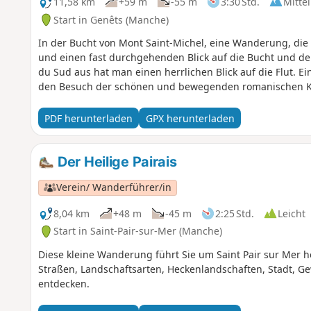
11,58 km
+59 m
-55 m
3:30 Std.
Mittel
Start in Genêts (Manche)
In der Bucht von Mont Saint-Michel, eine Wanderung, die
und einen fast durchgehenden Blick auf die Bucht und den
du Sud aus hat man einen herrlichen Blick auf die Flut. E
den Besuch der schönen und bewegenden romanischen Kap
PDF herunterladen
GPX herunterladen
Der Heilige Pairais
Verein/ Wanderführer/in
8,04 km
+48 m
-45 m
2:25 Std.
Leicht
Start in Saint-Pair-sur-Mer (Manche)
Diese kleine Wanderung führt Sie um Saint Pair sur Mer 
Straßen, Landschaftsarten, Heckenlandschaften, Stadt, 
entdecken.