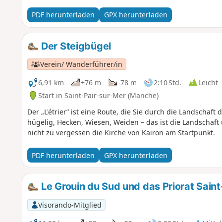
PDF herunterladen
GPX herunterladen
Der Steigbügel
Verein/ Wanderführer/in
6,91 km
+76 m
-78 m
2:10 Std.
Leicht
Start in Saint-Pair-sur-Mer (Manche)
Der „L'étrier“ ist eine Route, die Sie durch die Landschaft
hügelig, Hecken, Wiesen, Weiden – das ist die Landschaf
nicht zu vergessen die Kirche von Kairon am Startpunkt.
PDF herunterladen
GPX herunterladen
Le Grouin du Sud und das Priorat Sain
Visorando-Mitglied