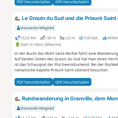
PDF herunterladen
GPX herunterladen
Le Grouin du Sud und die Prieuré Sain
Visorando-Mitglied
10,52 km
+30 m
-22 m
3:05 Std.
Mittel
Start in Vains (Manche)
In der Bucht des Mont Saint-Michel führt eine Wanderun
Auf beiden Seiten des Grouin du Sud hat man einen herrli
ist das Schauspiel der Flut beeindruckend. Bei der Rüc
romanische Kapelle Prieuré Saint-Léonard besuchen.
PDF herunterladen
GPX herunterladen
Rundwanderung in Granville, dem Mon
Visorando-Mitglied
11,17 km
+116 m
-116 m
3:30 Std.
Mit