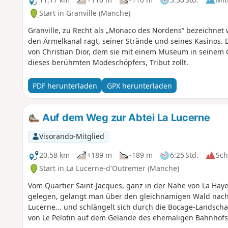
Start in Granville (Manche)
Granville, zu Recht als „Monaco des Nordens“ bezeichnet 
den Ärmelkanal ragt, seiner Strände und seines Kasinos. D
von Christian Dior, dem sie mit einem Museum in seine
dieses berühmten Modeschöpfers, Tribut zollt.
PDF herunterladen
GPX herunterladen
Auf dem Weg zur Abtei La Lucerne
Visorando-Mitglied
20,58 km
+189 m
-189 m
6:25 Std.
Sc
Start in La Lucerne-d'Outremer (Manche)
Vom Quartier Saint-Jacques, ganz in der Nähe von La Hay
gelegen, gelangt man über den gleichnamigen Wald nach
Lucerne... und schlängelt sich durch die Bocage-Landscha
von Le Pelotin auf dem Gelände des ehemaligen Bahnhofs 