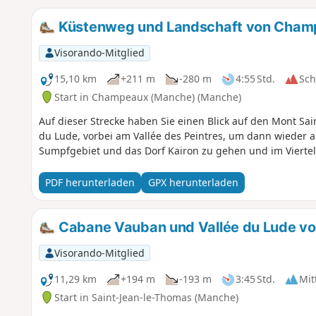
Küstenweg und Landschaft von Champe
Visorando-Mitglied
15,10 km
+211 m
-280 m
4:55 Std.
Sc
Start in Champeaux (Manche) (Manche)
Auf dieser Strecke haben Sie einen Blick auf den Mont Sai
du Lude, vorbei am Vallée des Peintres, um dann wieder 
Sumpfgebiet und das Dorf Kairon zu gehen und im Viertel
PDF herunterladen
GPX herunterladen
Cabane Vauban und Vallée du Lude vo
Visorando-Mitglied
11,29 km
+194 m
-193 m
3:45 Std.
Mit
Start in Saint-Jean-le-Thomas (Manche)