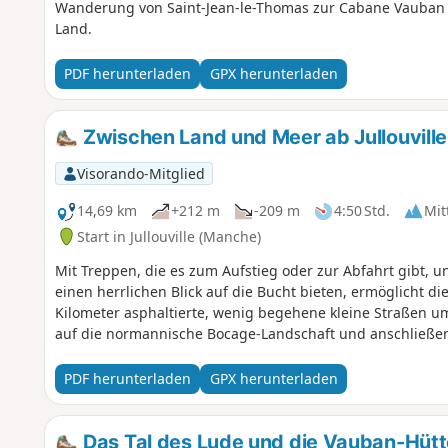
Wanderung von Saint-Jean-le-Thomas zur Cabane Vauban 
Land.
PDF herunterladen
GPX herunterladen
Zwischen Land und Meer ab Jullouville
Visorando-Mitglied
14,69 km
+212 m
-209 m
4:50 Std.
Mit
Start in Jullouville (Manche)
Mit Treppen, die es zum Aufstieg oder zur Abfahrt gibt,
einen herrlichen Blick auf die Bucht bieten, ermöglicht 
Kilometer asphaltierte, wenig begehene kleine Straßen umf
auf die normannische Bocage-Landschaft und anschließend
PDF herunterladen
GPX herunterladen
Das Tal des Lude und die Vauban-Hütt