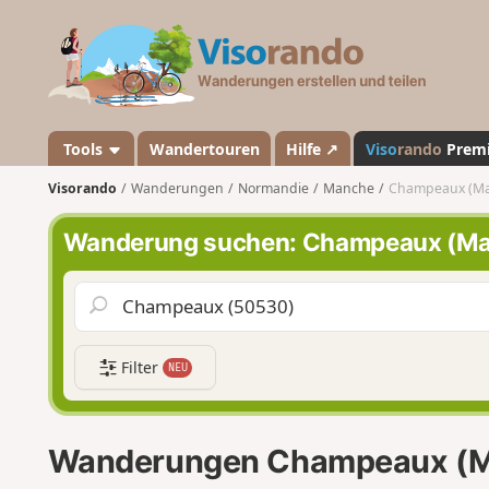
V
i
s
o
r
a
Tools
Wandertouren
Hilfe ↗
Viso
rando
Prem
n
Visorando
Wanderungen
Normandie
Manche
Champeaux (M
d
o
Wanderung suchen: Champeaux (M
Filter
NEU
Wanderungen Champeaux (