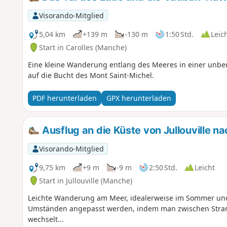
Visorando-Mitglied
5,04 km
+139 m
-130 m
1:50 Std.
Leic
Start in Carolles (Manche)
Eine kleine Wanderung entlang des Meeres in einer unbe
auf die Bucht des Mont Saint-Michel.
PDF herunterladen
GPX herunterladen
Ausflug an die Küste von Jullouville na
Visorando-Mitglied
9,75 km
+9 m
-9 m
2:50 Std.
Leicht
Start in Jullouville (Manche)
Leichte Wanderung am Meer, idealerweise im Sommer und
Umständen angepasst werden, indem man zwischen Stra
wechselt...