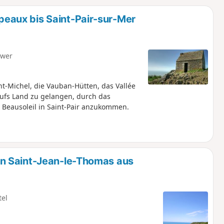
u
n
aux bis Saint-Pair-sur-Mer
m
hwer
nt-Michel, die Vauban-Hütten, das Vallée
aufs Land zu gelangen, durch das
 Beausoleil in Saint-Pair anzukommen.
n Saint-Jean-le-Thomas aus
tel