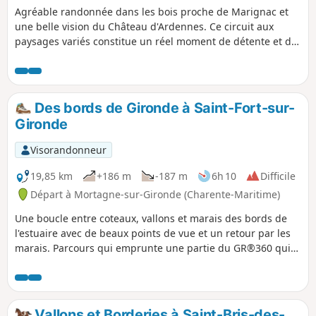
Agréable randonnée dans les bois proche de Marignac et
une belle vision du Château d'Ardennes. Ce circuit aux
paysages variés constitue un réel moment de détente et de
dépaysement. La découverte du Château d'Ardennes en
sortant du bois est un réel ravissement et une belle
surprise compte-tenu de l'état du bâtiment.
Des bords de Gironde à Saint-Fort-sur-
Gironde
Visorandonneur
19,85 km
+186 m
-187 m
6h 10
Difficile
Départ à Mortagne-sur-Gironde (Charente-Maritime)
Une boucle entre coteaux, vallons et marais des bords de
l'estuaire avec de beaux points de vue et un retour par les
marais. Parcours qui emprunte une partie du GR®360 qui
fait le tour de la Saintonge.
Vallons et Borderies à Saint-Bris-des-