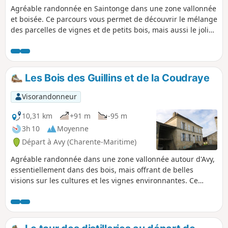
Agréable randonnée en Saintonge dans une zone vallonnée
et boisée. Ce parcours vous permet de découvrir le mélange
des parcelles de vignes et de petits bois, mais aussi le joli
château d'Ardennes, le manoir des Augers et divers
bâtiments traditionnels.
Les Bois des Guillins et de la Coudraye
Visorandonneur
10,31 km
+91 m
-95 m
3h 10
Moyenne
Départ à Avy (Charente-Maritime)
Agréable randonnée dans une zone vallonnée autour d'Avy,
essentiellement dans des bois, mais offrant de belles
visions sur les cultures et les vignes environnantes. Ce
parcours offre un bon moment de quiétude en pleine
nature et permet de découvrir également quelques beaux
exemples du bâti de Saintonge.