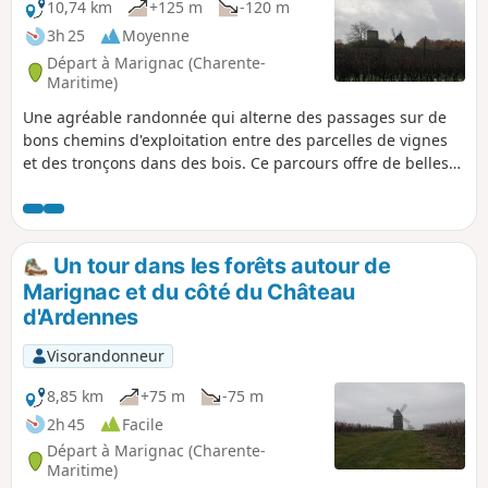
10,74 km
+125 m
-120 m
3h 25
Moyenne
Départ à Marignac (Charente-
Maritime)
Une agréable randonnée qui alterne des passages sur de
bons chemins d'exploitation entre des parcelles de vignes
et des tronçons dans des bois. Ce parcours offre de belles
vues sur la campagne de Saintonge et permet de profiter
du calme de ce secteur.
Un tour dans les forêts autour de
Marignac et du côté du Château
d'Ardennes
Visorandonneur
8,85 km
+75 m
-75 m
2h 45
Facile
Départ à Marignac (Charente-
Maritime)