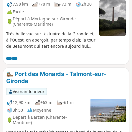
7,98 km
+78 m
-73 m
2h 30
Facile
Départ à Mortagne-sur-Gironde
(Charente-Maritime)
Très belle vue sur l'estuaire de la Gironde et,
à l'Ouest, on aperçoit, par temps clair, la tour
de Beaumont qui sert encore aujourd'hui
d'amer à la navigation.
Port des Monards - Talmont-sur-
Gironde
Visorandonneur
12,90 km
+63 m
-61 m
3h 50
Moyenne
Départ à Barzan (Charente-
Maritime)