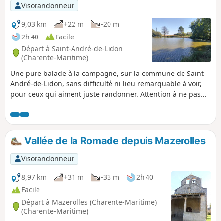
Visorandonneur
9,03 km
+22 m
-20 m
2h 40
Facile
Départ à Saint-André-de-Lidon
(Charente-Maritime)
Une pure balade à la campagne, sur la commune de Saint-
André-de-Lidon, sans difficulté ni lieu remarquable à voir,
pour ceux qui aiment juste randonner. Attention à ne pas
gêner le passage en stationnant votre ou vos véhicules.
Merci de bien vouloir respecter la propriété d'autrui. Sur le
domaine privé, les ramassages ou les cueillettes sont
interdits.
Vallée de la Romade depuis Mazerolles
Visorandonneur
8,97 km
+31 m
-33 m
2h 40
Facile
Départ à Mazerolles (Charente-Maritime)
(Charente-Maritime)