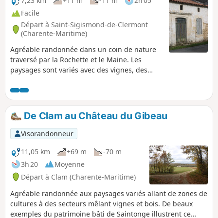
7,23 km
+11 m
-11 m
2h 05
Facile
Départ à Saint-Sigismond-de-Clermont
(Charente-Maritime)
Agréable randonnée dans un coin de nature
traversé par la Rochette et le Maine. Les
paysages sont variés avec des vignes, des
bois comme celui du Plantis et diverses
cultures, mais aussi des vergers (pommes et
poires). Sur le parcours, on peut voir de belles
fermes de ce joli coin de campagne
De Clam au Château du Gibeau
saintongeaise.
Visorandonneur
11,05 km
+69 m
-70 m
3h 20
Moyenne
Départ à Clam (Charente-Maritime)
Agréable randonnée aux paysages variés allant de zones de
cultures à des secteurs mêlant vignes et bois. De beaux
exemples du patrimoine bâti de Saintonge illustrent ce