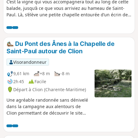
C’est la vigne qui vous accompagnera tout au long de cette
balade, jusqu’à ce que vous arriviez au hameau de Saint-
Paul. Là, s’élève une petite chapelle entourée d’un écrin de
verdure. Un accès descend sur les berges de La Seugne,
soigneusement agrémentées de fleurs. Puis vous repartirez
à travers vignes et champs le long de la voie ferrée pour
rejoindre Clion où une étape s’impose au presbytère qui
Du Pont des Ânes à la Chapelle de
accueille le musée artisanal et rural de Clion.
Saint-Paul autour de Clion
Visorandonneur
9,61 km
+8 m
-8 m
2h 45
Facile
Départ à Clion (Charente-Maritime)
Une agréable randonnée sans dénivelé
dans la campagne aux alentours de
Clion permettant de découvrir le site
verdoyant du Pont aux Ânes, la Chapelle
de Saint-Paul, la Fontaine Saint-Fort et
d'avoir de belles vues sur les châteaux