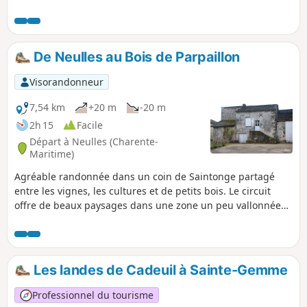
cultures et des bois. C'est aussi l'occasion de voir de beaux
exemples du patrimoine bâti, comme d'anciennes fermes
charentaises.
De Neulles au Bois de Parpaillon
Visorandonneur
7,54 km
+20 m
-20 m
2h 15
Facile
Départ à Neulles (Charente-
Maritime)
Agréable randonnée dans un coin de Saintonge partagé
entre les vignes, les cultures et de petits bois. Le circuit
offre de beaux paysages dans une zone un peu vallonnée
avec un ancien moulin, le franchissement du Trèfle à
plusieurs reprises dont une fois à gué. Circuit modifié le 16
septembre 2023 *. Voir informations pratiques.
Les landes de Cadeuil à Sainte-Gemme
Professionnel du tourisme