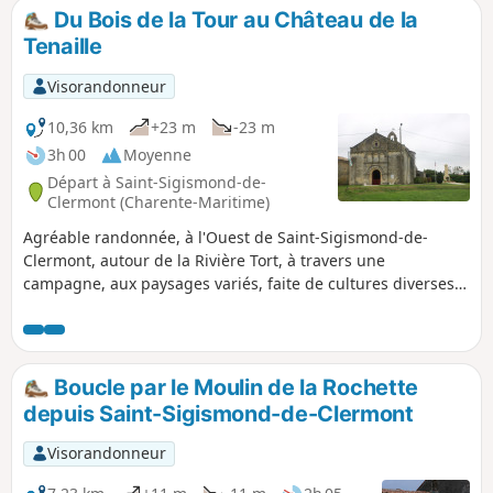
Du Bois de la Tour au Château de la
Tenaille
Visorandonneur
10,36 km
+23 m
-23 m
3h 00
Moyenne
Départ à Saint-Sigismond-de-
Clermont (Charente-Maritime)
Agréable randonnée, à l'Ouest de Saint-Sigismond-de-
Clermont, autour de la Rivière Tort, à travers une
campagne, aux paysages variés, faite de cultures diverses,
de parcelles de vignes et de bois. Sur le parcours, passage
à côté du Château de la Tenaille et sa chapelle qui est le
seul reste de l'Abbaye de Tenaille.
Boucle par le Moulin de la Rochette
depuis Saint-Sigismond-de-Clermont
Visorandonneur