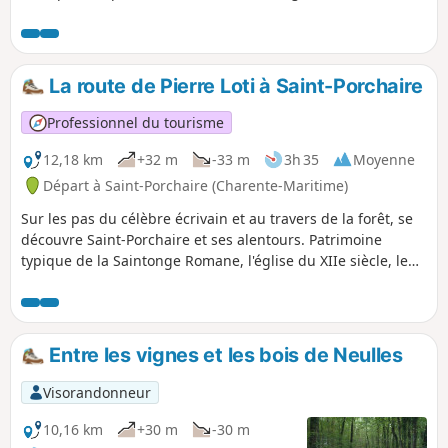
parcours, dont des maisons traditionnelles, le Château du
Gibeau et des églises. La moitié du parcours permet de
découvrir une portion du GR®360 ou GRP® de Saintonge.
La route de Pierre Loti à Saint-Porchaire
Professionnel du tourisme
12,18 km
+32 m
-33 m
3h 35
Moyenne
Départ à Saint-Porchaire (Charente-Maritime)
Sur les pas du célèbre écrivain et au travers de la forêt, se
découvre Saint-Porchaire et ses alentours. Patrimoine
typique de la Saintonge Romane, l'église du XIIe siècle, le
Château de la Roche Courbon et la maison Marie Bon
combleront la curiosité des randonneurs.
Entre les vignes et les bois de Neulles
Visorandonneur
10,16 km
+30 m
-30 m