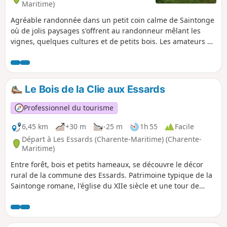
Maritime)
Agréable randonnée dans un petit coin calme de Saintonge
où de jolis paysages s'offrent au randonneur mêlant les
vignes, quelques cultures et de petits bois. Les amateurs de
nature devraient y trouver du calme et une variété liée au
léger vallonnement de ce secteur.
Le Bois de la Clie aux Essards
Professionnel du tourisme
6,45 km
+30 m
-25 m
1h 55
Facile
Départ à Les Essards (Charente-Maritime) (Charente-
Maritime)
Entre forêt, bois et petits hameaux, se découvre le décor
rural de la commune des Essards. Patrimoine typique de la
Saintonge romane, l'église du XIIe siècle et une tour de
guet du XVe siècle agrémentent un parcours arboré et
naturel.