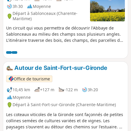
3h 30
Moyenne
Départ à Sablonceaux (Charente-
Maritime)
Un circuit qui vous permettra de découvrir l'Abbaye de
Sablonceaux au milieu des champs sous plusieurs angles.
L'itinéraire traverse des bois, des champs, des parcelles de
vignes et des élevages de chevaux ce qui permet de se
rendre compte de la diversité des activité agricoles autour
de Sablonceaux.
Autour de Saint-Fort-sur-Gironde
Office de tourisme
10,45 km
+127 m
-122 m
3h 20
Moyenne
Départ à Saint-Fort-sur-Gironde (Charente-Maritime)
Les coteaux viticoles de la Gironde sont façonnés de petites
collines semées de cultures variées et de vignes. Les
paysages s'ouvrent au détour des chemins sur l'estuaire. On