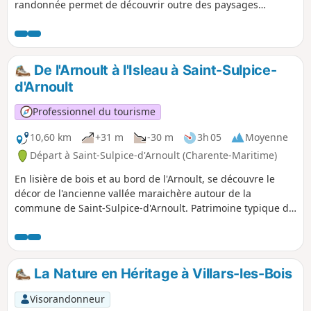
randonnée permet de découvrir outre des paysages
reposants, un patrimoine bâti caractéristique de Saintonge
et plusieurs moulins.
De l'Arnoult à l'Isleau à Saint-Sulpice-
d'Arnoult
Professionnel du tourisme
10,60 km
+31 m
-30 m
3h 05
Moyenne
Départ à Saint-Sulpice-d'Arnoult (Charente-Maritime)
En lisière de bois et au bord de l'Arnoult, se découvre le
décor de l'ancienne vallée maraichère autour de la
commune de Saint-Sulpice-d'Arnoult. Patrimoine typique de
la Saintonge Romane, l'église du XIIe siècle et une tour du
XIIIe siècle agrémentent un parcours ressourçant et
naturel.
La Nature en Héritage à Villars-les-Bois
Visorandonneur