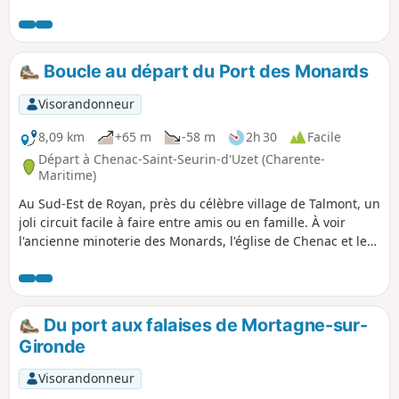
domine les marais depuis la butte de Beaumont. Vous y
découvrirez une tour en forme de cône datant du XIXe
siècle mais dont les premières édifications remontent
probablement au Moyen Âge. Aujourd'hui encore, la Tour
Boucle au départ du Port des Monards
de Beaumont sert d'amer à la navigation.
Visorandonneur
8,09 km
+65 m
-58 m
2h 30
Facile
Départ à Chenac-Saint-Seurin-d'Uzet (Charente-
Maritime)
Au Sud-Est de Royan, près du célèbre village de Talmont, un
joli circuit facile à faire entre amis ou en famille. À voir
l'ancienne minoterie des Monards, l'église de Chenac et les
vues sur l'estuaire de la Gironde.
Du port aux falaises de Mortagne-sur-
Gironde
Visorandonneur