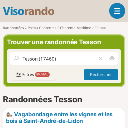
V
O
i
u
s
v
o
Randonnées
Poitou-Charentes
Charente-Maritime
Tesson
r
r
i
a
Trouver une randonnée Tesson
r
n
l
d
a
o
A
V
n
u
i
a
t
d
v
Filtres
Rechercher
NOUVEAU
o
e
i
u
r
g
r
l
a
d
e
Randonnées Tesson
t
e
c
i
m
h
o
o
a
Vagabondage entre les vignes et les
n
i
m
bois à Saint-André-de-Lidon
p