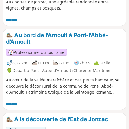
Aux portes de Jonzac, une agréable randonnée entre
vignes, champs et bosquets.
Au bord de l'Arnoult à Pont-l'Abbé-
d'Arnoult
Professionnel du tourisme
8,92 km
+19 m
-21 m
2h 35
Facile
Départ à Pont-l'Abbé-d'Arnoult (Charente-Maritime)
Au cœur de la vallée maraîchère et des petits hameaux, se
découvre le décor rural de la commune de Pont-l'Abbé-
d'Arnoult. Patrimoine typique de la Saintonge Romane,
l'église du XIIe siècle et le porche du XIIIe siècle
agrémentent un parcours naturel dans cette vallée
emblème de la mojhette (petit haricot blanc).
À la découverte de l'Est de Jonzac