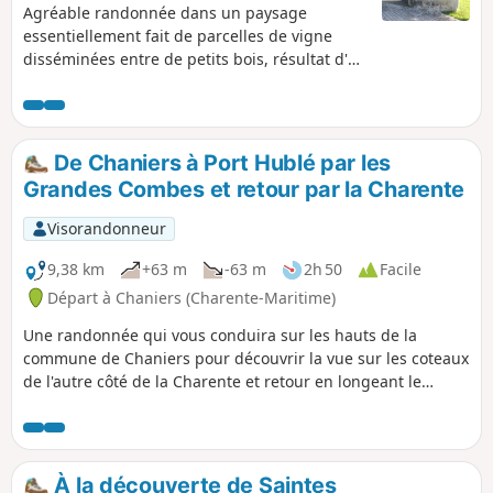
Agréable randonnée dans un paysage
essentiellement fait de parcelles de vigne
disséminées entre de petits bois, résultat d'un
défrichement ancien. Le circuit permet de
découvrir une portion du GR®®360 - GRP®®
de Saintonge. À ces aspects très "nature",
s'ajoutent de beaux exemples du patrimoine
De Chaniers à Port Hublé par les
bâti.
Grandes Combes et retour par la Charente
Visorandonneur
9,38 km
+63 m
-63 m
2h 50
Facile
Départ à Chaniers (Charente-Maritime)
Une randonnée qui vous conduira sur les hauts de la
commune de Chaniers pour découvrir la vue sur les coteaux
de l'autre côté de la Charente et retour en longeant le
fleuve.
À la découverte de Saintes