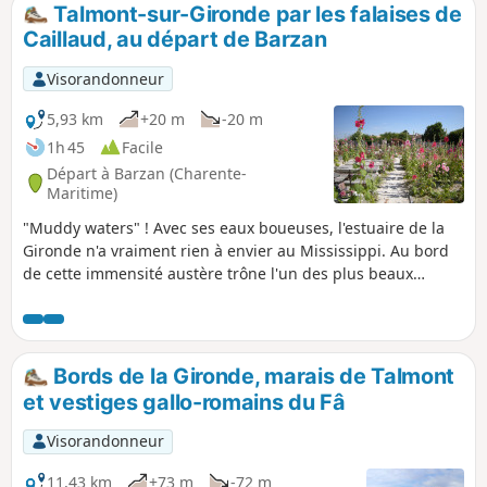
de Lussac et de Clam.Ce circuit
Talmont-sur-Gironde par les falaises de
emprunte très partiellement le GRP®®
Caillaud, au départ de Barzan
de Saintonge.
Visorandonneur
5,93 km
+20 m
-20 m
1h 45
Facile
Départ à Barzan (Charente-
Maritime)
"Muddy waters" ! Avec ses eaux boueuses, l'estuaire de la
Gironde n'a vraiment rien à envier au Mississippi. Au bord
de cette immensité austère trône l'un des plus beaux
villages de France, Talmont-sur-Gironde.
Bords de la Gironde, marais de Talmont
et vestiges gallo-romains du Fâ
Visorandonneur
11,43 km
+73 m
-72 m