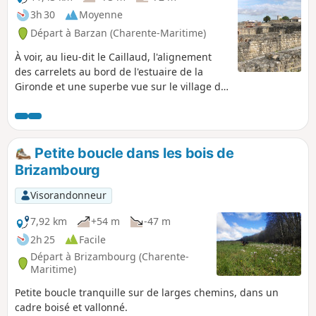
3h 30
Moyenne
Départ à Barzan (Charente-Maritime)
À voir, au lieu-dit le Caillaud, l'alignement
des carrelets au bord de l'estuaire de la
Gironde et une superbe vue sur le village de
Talmont-sur-Gironde, niché sur son
promontoire rocheux. Vous passerez au pied
d'un amer, point de repère fixe qui était
utilisé pour la navigation sur l'estuaire de la
Petite boucle dans les bois de
Gironde et vous traverserez le Fâ, site
Brizambourg
archéologique gallo-romain majeur.
Visorandonneur
7,92 km
+54 m
-47 m
2h 25
Facile
Départ à Brizambourg (Charente-
Maritime)
Petite boucle tranquille sur de larges chemins, dans un
cadre boisé et vallonné.