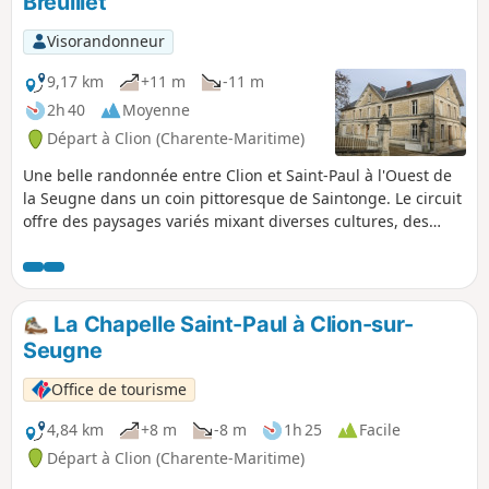
Breuillet
Visorandonneur
9,17 km
+11 m
-11 m
2h 40
Moyenne
Départ à Clion (Charente-Maritime)
Une belle randonnée entre Clion et Saint-Paul à l'Ouest de
la Seugne dans un coin pittoresque de Saintonge. Le circuit
offre des paysages variés mixant diverses cultures, des
parcelles de vignes et de petits bois. C'est ausssi l'occasion
de longer la Seugne, de voir une des sources qui
l'alimentent et du patrimoine bâti comme la Chapelle Saint-
Paul.
La Chapelle Saint-Paul à Clion-sur-
Seugne
Office de tourisme
4,84 km
+8 m
-8 m
1h 25
Facile
Départ à Clion (Charente-Maritime)