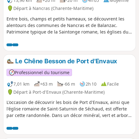
13,96 km
+20 m
-20 m
4h 05
Moyenne
Départ à Nancras (Charente-Maritime)
Entre bois, champs et petits hameaux, se découvrent les
alentours des communes de Nancras et de Balanzac.
Patrimoine typique de la Saintonge romane, les églises du
XIIIe et du XVIe siècle et le château du XVIe siècle évoquent
un patrimoine riche en histoire.
Le Chêne Besson de Port d'Envaux
Professionnel du tourisme
7,01 km
+63 m
-66 m
2h 10
Facile
Départ à Port-d'Envaux (Charente-Maritime)
L'occasion de découvrir les bois de Port d'Envaux, ainsi que
l'église romaine de Saint-Saturnin de Séchaud, est offerte
par cette randonnée. Dans un décor minéral, vert et arboré,
se découvre un patrimoine typique naturel hors du temps.