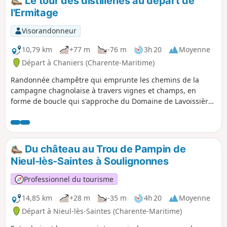
Le tour des distilleries au départ de
l'Ermitage
Visorandonneur
10,79 km
+77 m
-76 m
3h 20
Moyenne
Départ à Chaniers (Charente-Maritime)
Randonnée champêtre qui emprunte les chemins de la
campagne chagnolaise à travers vignes et champs, en
forme de boucle qui s'approche du Domaine de Lavoissière
au Nord, et rejoint la distillerie Bossuet au Sud. Possibilité
de la visiter, pour ensuite se diriger vers le Domaine de
Nancrevant à l'Ouest où vous pouvez également vous
arrêter.
Du château au Trou de Pampin de
Nieul-lès-Saintes à Soulignonnes
Professionnel du tourisme
14,85 km
+28 m
-35 m
4h 20
Moyenne
Départ à Nieul-lès-Saintes (Charente-Maritime)