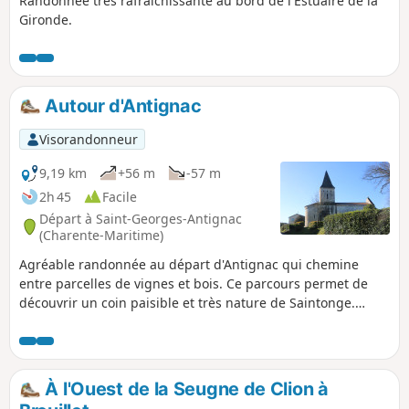
Randonnée très rafraîchissante au bord de l'Estuaire de la
Gironde.
Autour d'Antignac
Visorandonneur
9,19 km
+56 m
-57 m
2h 45
Facile
Départ à Saint-Georges-Antignac
(Charente-Maritime)
Agréable randonnée au départ d'Antignac qui chemine
entre parcelles de vignes et bois. Ce parcours permet de
découvrir un coin paisible et très nature de Saintonge.
Possibilité de voir des animaux sauvages comme des
chevreuils par exemple en bordure de bois.
À l'Ouest de la Seugne de Clion à