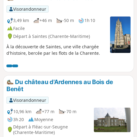
Visorandonneur
3,49 km
+46 m
-50 m
1h 10
Facile
Départ à Saintes (Charente-Maritime)
À la découverte de Saintes, une ville chargée
d'histoire, bercée par les flots de la Charente.
Du château d'Ardennes au Bois de
Benêt
Visorandonneur
10,96 km
+77 m
-70 m
3h 20
Moyenne
Départ à Fléac-sur-Seugne
(Charente-Maritime)