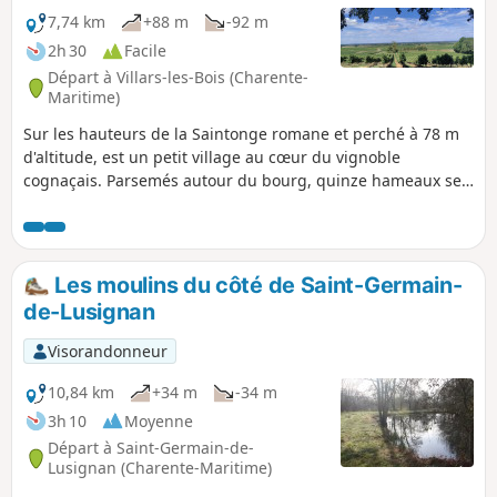
7,74 km
+88 m
-92 m
2h 30
Facile
Départ à Villars-les-Bois (Charente-
Maritime)
Sur les hauteurs de la Saintonge romane et perché à 78 m
d'altitude, est un petit village au cœur du vignoble
cognaçais. Parsemés autour du bourg, quinze hameaux se
partagent les 271 habitants par le calme de sa campagne.
Le terroir est principalement constitué de cultures, vignes
et bois. Au fil des saisons, découvrez un riche patrimoine
botanique et faunistique à sauvegarder.
Les moulins du côté de Saint-Germain-
de-Lusignan
Visorandonneur
10,84 km
+34 m
-34 m
3h 10
Moyenne
Départ à Saint-Germain-de-
Lusignan (Charente-Maritime)