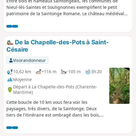
Entre bois et hameaux saintongeais, les communes de
Nieul-lès-Saintes et Soulignonnes exemplifient le petit
patrimoine de la Saintonge Romane. Le château médiéval
du XIVe siècle, les églises du XIe et du XIIe siècle et une
tour de guet du XVe siècle agrémentent cette randonnées
empreinte de ruralité.
De la Chapelle-des-Pots à Saint-
Césaire
Visorandonneur
10,62 km
+116 m
-105 m
3h 20
Moyenne
Départ à La Chapelle-des-Pots (Charente-
Maritime)
Cette boucle de 10 km vous fera voir les
paysages, très divers, de la Saintonge. Deux
tiers de l'itinéraire est ombragé dans les bois,
un tiers dans les vignes (on se trouve dans le
territoire "Fins Bois" de l'appellation Cognac et
un petit tiers (merci Pagnol) dans les deux