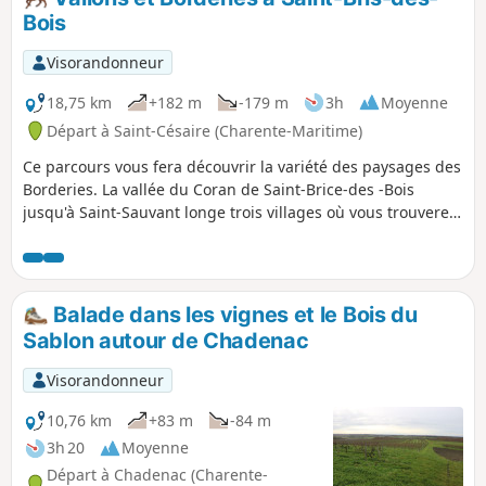
Bois
Visorandonneur
18,75 km
+182 m
-179 m
3h
Moyenne
Départ à Saint-Césaire (Charente-Maritime)
Ce parcours vous fera découvrir la variété des paysages des
Borderies. La vallée du Coran de Saint-Brice-des -Bois
jusqu'à Saint-Sauvant longe trois villages où vous trouverez
aussi bien un accueil pour vous restaurer que des églises
ou monuments remarquables. Passé Saint-Sauvant vous
ressentirez le côté secret des Borderies où les vignes et les
exploitations se découvrent au détour d'un bois, au creux
Balade dans les vignes et le Bois du
d'un vallon. La nature y est moins apprivoisée que dans le
Sablon autour de Chadenac
reste de la région.
Visorandonneur
10,76 km
+83 m
-84 m
3h 20
Moyenne
Départ à Chadenac (Charente-