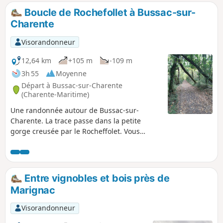
villages de départ et d'arrivée. L'itinéraire est
Boucle de Rochefollet à Bussac-sur-
parfois compliqué mais les chemins sont bien
Charente
marqués. La trace a été relevée sur place, elle
donc très fiable, même si elle semble s'éloigner
Visorandonneur
parfois des chemins tracés sur la carte IGN
(surtout au départ).
12,64 km
+105 m
-109 m
3h 55
Moyenne
Départ à Bussac-sur-Charente
(Charente-Maritime)
Une randonnée autour de Bussac-sur-
Charente. La trace passe dans la petite
gorge creusée par le Rocheffolet. Vous
verrez aussi des moulins à eau et un moulin
à vent.
Entre vignobles et bois près de
Marignac
Visorandonneur