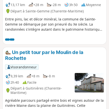
13,17 km
+28 m
-28 m
3h 50
Moyenne
Départ à Sainte-Gemme (Charente-Maritime)
Entre pins, lac et décor minéral, la commune de Sainte-
Gemme se démarque par son prieuré du Xe siècle. La
randonnées s'intègre autant dans le patrimoine historique
de la Saintonge romane que dans son patrimoine naturel.
Un petit tour par le Moulin de la
Rochette
Visorandonneur
9,39 km
+8 m
-8 m
2h 40
Facile
Départ à Guitinières (Charente-
Maritime)
Agréable parcours partagé entre bois et vignes autour de la
rivière Maine dans la plaine de Guitinières. Cette