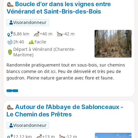
Boucle d'or dans les vignes entre
Vénérand et Saint-Bris-des-Bois
Visorandonneur
8,86 km
+40 m
-42 m
2h 40
Facile
Départ à Vénérand (Charente-
Maritime)
Randonnée pratiquement tout en sous-bois, sur chemins
blancs comme on dit ici. Peu de dénivelé et très peu de
goudron. Pleine nature garantie avec flore et faune.
Autour de l'Abbaye de Sablonceaux -
Le Chemin des Prêtres
Visorandonneur
12,12 km
+13 m
-12 m