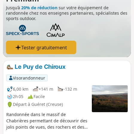
Jusqu’à
20% de réduction
sur votre équipement de
randonnée chez nos enseignes partenaires, spécialistes des
sports outdoor.
Tester gratuitement
Le Puy de Chiroux
Visorandonneur
6,00 km
+141 m
-132 m
2h 05
Facile
Départ à Guéret (Creuse)
Randonnée dans le massif de
Chabrières permettant de découvrir des
jolis points de vues, des rochers et des
sculptures à la tronçonneuse.