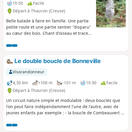
1h 50
Facile
Départ à Thauron (Creuse)
Belle balade à faire en famille. Une partie
petite route et une partie sentier "disparu"
au cœur des bois. Chant d'oiseau et traces
d'animaux garantis... Voir les avis, les
sentiers semble vraiment disparus !
Le double boucle de Bonneville
Visorandonneur
4,30 km
+100 m
-101 m
1h 30
Facile
Départ à Thauron (Creuse)
Un circuit nature simple et modulable : deux boucles que
l'on peut faire indépendamment l'une de l'autre, avec de
jeunes enfants par exemple : - la boucle de Combeauvert à
Fontmeau dure 40 min, - celle par la Trélonge 25 min. Et
cela sur des sentiers d'herbe, chemins creux et présentant
de jolis points de vue.