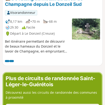
Champagne depuis Le Donzeil Sud
Visorandonneur
8,17 km
+70 m
-68 m
2h 30
Facile
Départ à Le Donzeil (Creuse)
Bel itinéraire permettant de découvrir
de beaux hameaux du Donzeil et le
lavoir de Champagne, en empruntant
pistes et chemins.
Plus de circuits de randonnée Saint-
Léger-le-Guérétois
Découvrez aussi les circuits de randonnée des communes
à proximité