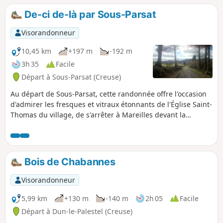
De-ci de-là par Sous-Parsat
Visorandonneur
10,45 km
+197 m
-192 m
3h 35
Facile
Départ à Sous-Parsat (Creuse)
Au départ de Sous-Parsat, cette randonnée offre l'occasion
d'admirer les fresques et vitraux étonnants de l'Église Saint-
Thomas du village, de s'arrêter à Mareilles devant la
fontaine "cylindrique" et son joli bassin, de cheminer en
sous-bois ou à travers le bocage.
Bois de Chabannes
Visorandonneur
5,99 km
+130 m
-140 m
2h 05
Facile
Départ à Dun-le-Palestel (Creuse)