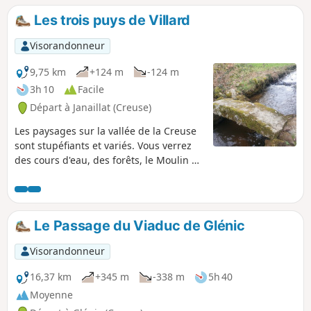
Valéry, puis vous découvrirez les
Les trois puys de Villard
différents sommets pour observer les
campagnes alentour avant de
Visorandonneur
redescendre à l'Étang de la Valette.
9,75 km
+124 m
-124 m
3h 10
Facile
Départ à Janaillat (Creuse)
Les paysages sur la vallée de la Creuse
sont stupéfiants et variés. Vous verrez
des cours d'eau, des forêts, le Moulin de
Villard qui fonctionne encore, des vielles
maison et des vaches (en saison). Bref
un condensé de Creuse en une seule
randonnée.
Le Passage du Viaduc de Glénic
Visorandonneur
16,37 km
+345 m
-338 m
5h 40
Moyenne