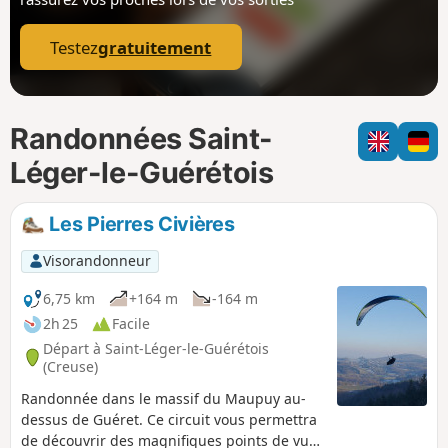
p
Testez
gratuitement
Randonnées Saint-
Léger-le-Guérétois
Les Pierres Civières
Visorandonneur
6,75 km
+164 m
-164 m
2h 25
Facile
Départ à Saint-Léger-le-Guérétois
(Creuse)
Randonnée dans le massif du Maupuy au-
dessus de Guéret. Ce circuit vous permettra
de découvrir des magnifiques points de vues