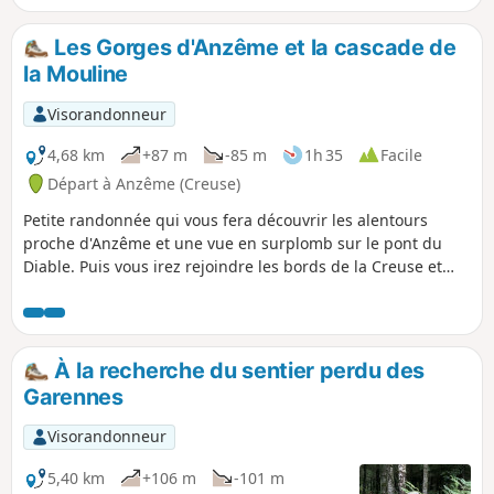
septembre 1943, des premières divagations
de la Gartempe à proximité de sa source, de
Les Gorges d'Anzême et la cascade de
la Pierre Fade.
la Mouline
Visorandonneur
4,68 km
+87 m
-85 m
1h 35
Facile
Départ à Anzême (Creuse)
Petite randonnée qui vous fera découvrir les alentours
proche d'Anzême et une vue en surplomb sur le pont du
Diable. Puis vous irez rejoindre les bords de la Creuse et
partirez à la découverte de la Cascade de la Mouline.
À la recherche du sentier perdu des
Garennes
Visorandonneur
5,40 km
+106 m
-101 m