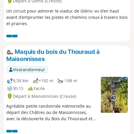
Départ à Glénic (Creuse)
Un circuit pour admirer le viaduc de Glénic vu d'en haut
avant d'emprunter les pistes et chemins creux à travers bois
et prairies.
Maquis du bois du Thouraud à
Maisonnisses
Visorandonneur
9,58 km
+192 m
-198 m
3h 15
Facile
Départ à Maisonnisses (Creuse)
Agréable petite randonnée mémorielle au
départ des Châtres ou de Maisonnisses,
avec la découverte du Bois du Thouraud et
du site du premier maquis creusois, en
mémoire de maquisards disparus le 7