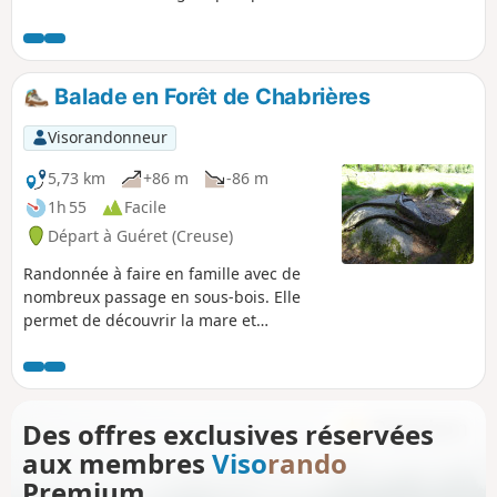
et les anciennes carrières de granit.
Randonnée indiquée en partie par une
signalétique Jaune gérée par l'Office du
Tourisme des Monts de Guéret.
Balade en Forêt de Chabrières
Visorandonneur
5,73 km
+86 m
-86 m
1h 55
Facile
Départ à Guéret (Creuse)
Randonnée à faire en famille avec de
nombreux passage en sous-bois. Elle
permet de découvrir la mare et
fourmilière de Chabrières (panneaux
explicatifs) dans un premier temps, puis
l'arboretum en fin de
randonnée.Randonnée balisée en Jaune
Des offres exclusives réservées
: circuit géré par la communauté de
aux membres
Viso
rando
communes des Monts de Guéret.
Premium