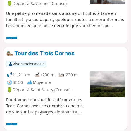
Départ à Savennes (Creuse)
Une petite promenade sans aucune difficulté, à faire en
famille. Il y a, au départ, quelques routes à emprunter mais
l'essentiel ensuite ne se déroule que sur chemins ou
sentiers. Cela sera l'occasion aussi de découvrir la petite
église de Savennes, son plafond bleu ciel et sa paisible
atmosphère... si vous trouvez la clef pour y entrer...(*)
Tour des Trois Cornes
Visorandonneur
11,21 km
+230 m
-230 m
3h 50
Moyenne
Départ à Saint-Vaury (Creuse)
Randonnée qui vous fera découvrir les
Trois Cornes avec ces nombreux points
de vue sur les paysages alentour. La
première partie vous fera faire le tour
du Pied des Trois Cornes qui vous
amènera jusqu'à la Statue de Saint-