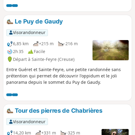
Randonnée à faire en famille avec des
passages en sous-bois et chemin
forestier.
Le Puy de Gaudy
Visorandonneur
6,85 km
+215 m
-216 m
2h 35
Facile
Départ à Sainte-Feyre (Creuse)
Entre Guéret et Sainte-Feyre, une petite randonnée sans
prétention qui permet de découvrir l'oppidum et le joli
panorama depuis le sommet du Puy de Gaudy.
Tour des pierres de Chabrières
Visorandonneur
14,20 km
+331 m
-325 m