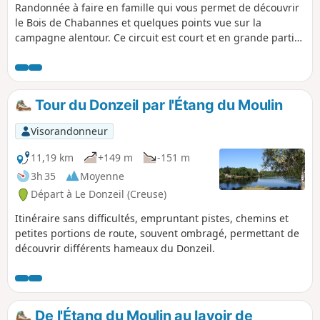
Randonnée à faire en famille qui vous permet de découvrir
le Bois de Chabannes et quelques points vue sur la
campagne alentour. Ce circuit est court et en grande partie
à l’ombre, pratique lors d'une sortie ensoleillée avec des
enfants.
Tour du Donzeil par l'Étang du Moulin
Visorandonneur
11,19 km
+149 m
-151 m
3h 35
Moyenne
Départ à Le Donzeil (Creuse)
Itinéraire sans difficultés, empruntant pistes, chemins et
petites portions de route, souvent ombragé, permettant de
découvrir différents hameaux du Donzeil.
De l'Étang du Moulin au lavoir de