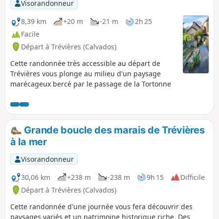
Visorandonneur
8,39 km
+20 m
-21 m
2h 25
Facile
Départ à Trévières (Calvados)
Cette randonnée très accessible au départ de
Trévières vous plonge au milieu d'un paysage
marécageux bercé par le passage de la Tortonne
Grande boucle des marais de Trévières
à la mer
Visorandonneur
30,06 km
+238 m
-238 m
9h 15
Difficile
Départ à Trévières (Calvados)
Cette randonnée d'une journée vous fera découvrir des
paysages variés et un patrimoine historique riche. Des