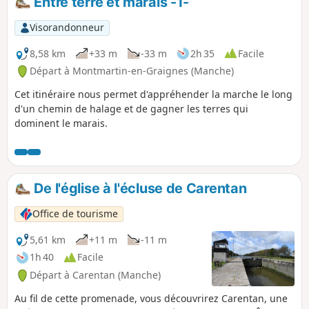
Entre terre et marais -1-
Visorandonneur
8,58 km
+33 m
-33 m
2h 35
Facile
Départ à Montmartin-en-Graignes (Manche)
Cet itinéraire nous permet d'appréhender la marche le long
d'un chemin de halage et de gagner les terres qui
dominent le marais.
De l'église à l'écluse de Carentan
Office de tourisme
5,61 km
+11 m
-11 m
1h 40
Facile
Départ à Carentan (Manche)
Au fil de cette promenade, vous découvrirez Carentan, une