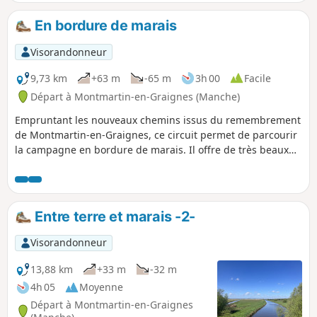
En bordure de marais
Visorandonneur
9,73 km
+63 m
-65 m
3h 00
Facile
Départ à Montmartin-en-Graignes (Manche)
Empruntant les nouveaux chemins issus du remembrement
de Montmartin-en-Graignes, ce circuit permet de parcourir
la campagne en bordure de marais. Il offre de très beaux
points de vue.
Entre terre et marais -2-
Visorandonneur
13,88 km
+33 m
-32 m
4h 05
Moyenne
Départ à Montmartin-en-Graignes