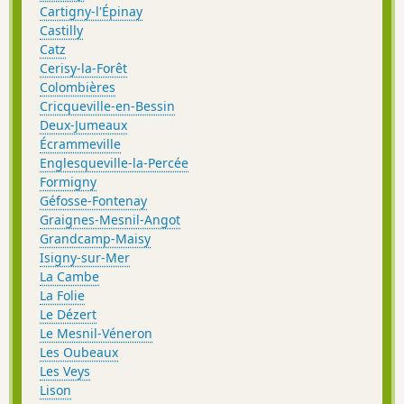
Cartigny-l'Épinay
Castilly
Catz
Cerisy-la-Forêt
Colombières
Cricqueville-en-Bessin
Deux-Jumeaux
Écrammeville
Englesqueville-la-Percée
Formigny
Géfosse-Fontenay
Graignes-Mesnil-Angot
Grandcamp-Maisy
Isigny-sur-Mer
La Cambe
La Folie
Le Dézert
Le Mesnil-Véneron
Les Oubeaux
Les Veys
Lison