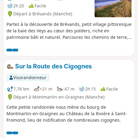
2h 20
Facile
Départ à Brévands (Manche)
Partez à la découverte de Brévands, petit village pittoresque
de la baie des Veys au cœur des polders, riche en
patrimoine bâti et naturel. Parcourez les chemins de terre,
longez la Douve et admirez les bâtiments typiques du
territoire.
Sur la Route des Cigognes
Visorandonneur
7,76 km
+21 m
-47 m
2h 15
Facile
Départ à Montmartin-en-Graignes (Manche)
Cette petite randonnée nous mène du bourg de
Montmartin-en-Graignes au Château de la Rivière à Saint-
Fromond, lieu de nidification de nombreuses cigognes.