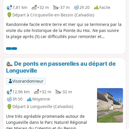
7,81 km
+32 m
-37 m
2h 20
Facile
Départ à Cricqueville-en-Bessin (Calvados)
Randonnée facile entre terre et mer qui se terminera par la
visite du site historique de la Pointe du Hoc. Ne pas suivre
la plage après (5) car difficultés pour remonter et
submersion à marée haute, voir les avis
De ponts en passerelles au départ de
Longueville
Visorandonneur
12,96 km
+32 m
-32 m
3h 50
Moyenne
Départ à Longueville (Calvados)
Une très agréable promenade autour de
Longueville dans le Parc Naturel Régional
des Marais du Cotentin et du Bessin.