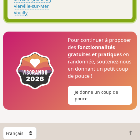
Vierville-sur-Mer
Vouilly
Pour continuer à proposer
des
fonctionnalités
gratuites et pratiques
en
randonnée, soutenez-nous
en donnant un petit coup
de pouce !
Je donne un coup de
pouce
C
R
h