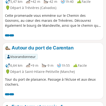
5,47 km
+42 m
-42 m
1h 40
Facile
Départ à Trévières (Calvados)
Cette promenade vous emmène sur le Chemin des
Gosnons, au cœur des marais de Trévières. Découvrez
également le bourg de Mandeville, ainsi que le chemin qui
le relie à Trévières, celui de la Croix des champs. Attention,
ce chemin est difficilement praticable en hiver, compte tenu
de l'humidité des chemins et de la boue.
Autour du port de Carentan
Visorandonneur
6,64 km
+9 m
-9 m
1h 55
Facile
Départ à Saint-Hilaire-Petitville (Manche)
Tour du port de plaisance. Passage à l'écluse et aux deux
clochers.