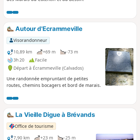
Autour d'Ecrammeville
Visorandonneur
10,89 km
+69 m
-73 m
3h 20
Facile
Départ à Écrammeville (Calvados)
Une randonnée empruntant de petites
routes, chemins bocagers et bord de marais.
La Vieille Digue à Brévands
Office de tourisme
7,90 km
+23 m
-25 m