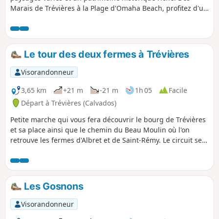
Marais de Trévières à la Plage d'Omaha Beach, profitez d'un
parcours riche d'histoire et de biodiversité.
Le tour des deux fermes à Trévières
Visorandonneur
3,65 km
+21 m
-21 m
1h 05
Facile
Départ à Trévières (Calvados)
Petite marche qui vous fera découvrir le bourg de Trévières
et sa place ainsi que le chemin du Beau Moulin où l'on
retrouve les fermes d'Albret et de Saint-Rémy. Le circuit se
termine par la Rue du Douet Doquet où l'on retrouve les
terrains de football et de pétanque du village et où
quelques infrastructures sont mises à disposition pour les
loisirs sportifs des habitants : city stade, skate-park,
Les Gosnons
workout, etc.
Visorandonneur