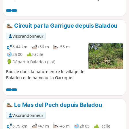
authentique de Masclat avec son château et ses lavoirs.
Circuit par la Garrigue depuis Baladou
Visorandonneur
6,44 km
+56 m
-55 m
2h 00
Facile
Départ à Baladou (Lot)
Boucle dans la nature entre le village de
Baladou et le hameau La Garrigue.
Le Mas del Pech depuis Baladou
Visorandonneur
6,79 km
+47 m
-46 m
2h 05
Facile