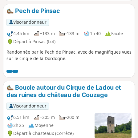
Pech de Pinsac
Visorandonneur
4,45 km
+133 m
-133 m
1h 40
Facile
Départ à Pinsac (Lot)
Randonnée par le Pech de Pinsac, avec de magnifiques vues
sur le cingle de la Dordogne.
Boucle autour du Cirque de Ladou et
des ruines du château de Couzage
Visorandonneur
6,51 km
+205 m
-200 m
2h 25
Moyenne
Départ à Chasteaux (Corrèze)