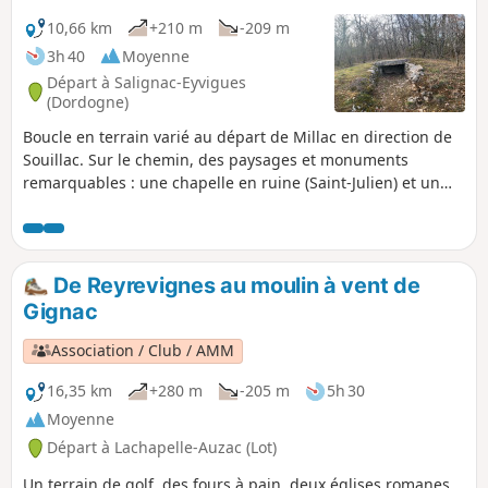
10,66 km
+210 m
-209 m
3h 40
Moyenne
Départ à Salignac-Eyvigues
(Dordogne)
Boucle en terrain varié au départ de Millac en direction de
Souillac. Sur le chemin, des paysages et monuments
remarquables : une chapelle en ruine (Saint-Julien) et un
dolmen (Laval).
De Reyrevignes au moulin à vent de
Gignac
Association / Club / AMM
16,35 km
+280 m
-205 m
5h 30
Moyenne
Départ à Lachapelle-Auzac (Lot)
Un terrain de golf, des fours à pain, deux églises romanes