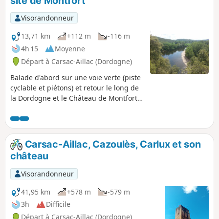
site de Montfort
Visorandonneur
13,71 km
+112 m
-116 m
4h 15
Moyenne
Départ à Carsac-Aillac (Dordogne)
Balade d'abord sur une voie verte (piste
cyclable et piétons) et retour le long de
la Dordogne et le Château de Montfort
avant de rentrer par la voie verte.
Carsac-Aillac, Cazoulès, Carlux et son
château
Visorandonneur
41,95 km
+578 m
-579 m
3h
Difficile
Départ à Carsac-Aillac (Dordogne)