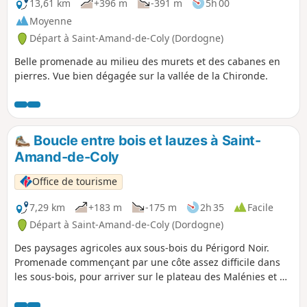
baignade possible. ⚠️ 12/05/2026 :
13,61 km
+396 m
-391 m
5h 00
Déconseillé par temps de pluie,
Moyenne
passages glissants ! Passages sur
Départ à Saint-Amand-de-Coly (Dordogne)
corniches pouvant être dangereux avec
des enfants ! Randonnée dangereuse
Belle promenade au milieu des murets et des cabanes en
entre (5) et (7). Lire les avis.
pierres. Vue bien dégagée sur la vallée de la Chironde.
Boucle entre bois et lauzes à Saint-
Amand-de-Coly
Office de tourisme
7,29 km
+183 m
-175 m
2h 35
Facile
Départ à Saint-Amand-de-Coly (Dordogne)
Des paysages agricoles aux sous-bois du Périgord Noir.
Promenade commençant par une côte assez difficile dans
les sous-bois, pour arriver sur le plateau des Malénies et du
Bos. Suite de la randonnée par Larnaudie et à travers les
sous-bois jusqu’à la Croix du Peuch.