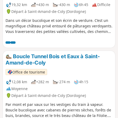
19,32 km
+430 m
-430 m
6h 45
Difficile
Départ à Saint-Amand-de-Coly (Dordogne)
Dans un décor bucolique et son écrin de verdure. C’est un
magnifique château privé entouré de pâturages verdoyants.
Vous traverserez des petites vallées cultivées, des chemins
le plus souvent boisés, ainsi que des villages entièrement
restaurés et pourrez apprécier de magnifiques points de
vue.
Boucle Tunnel Bois et Eaux à Saint-
Amand-de-Coly
Office de tourisme
12,08 km
+282 m
-274 m
4h 15
Moyenne
Départ à Saint-Amand-de-Coly (Dordogne)
Par mont et par vaux sur les vestiges du train à vapeur.
Boucle bucolique avec cabanes de pierres sèches, forêts de
buis, brandes, source et le très beau château de la Filolie.