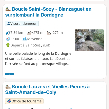
puisqu'il emprunte la Véloroute sur Sarlat,
puis en partie le tracé de la Flow Vélo,
Boucle Saint-Sozy - Blanzaguet en
jusqu'à Saint-Geniès.
surplombant la Dordogne
Visorandonneur
7,84 km
+275 m
-275 m
3h 00
Moyenne
Départ à Saint-Sozy (Lot)
Une belle balade le long de la Dordogne
et sur les falaises alentour. Le départ et
l'arrivée se font au pittoresque village
de Saint-Sozy. L'aller se fait sur la falaise
surplombant la Dordogne et propose de
magnifiques points de vue sur Belcastel,
Lacave, le Bougayrou et Saint-Sozy. Le
Boucle Lauzes et Vieilles Pierres à
retour depuis le joli village de
Saint-Amand-de-Coly
Blanzaguet offre l'accès à de
nombreuses grottes avant de rejoindre
Office de tourisme
les rives de la Dordogne pour une