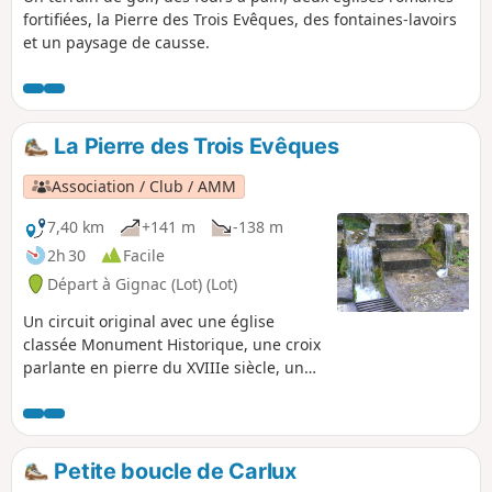
fortifiées, la Pierre des Trois Evêques, des fontaines-lavoirs
et un paysage de causse.
La Pierre des Trois Evêques
Association / Club / AMM
7,40 km
+141 m
-138 m
2h 30
Facile
Départ à Gignac (Lot) (Lot)
Un circuit original avec une église
classée Monument Historique, une croix
parlante en pierre du XVIIIe siècle, un
manoir du XVIe siècle, un moulin à vent,
deux fontaines, la Pierre des Trois
Evêques et un arbre en métal.
Petite boucle de Carlux