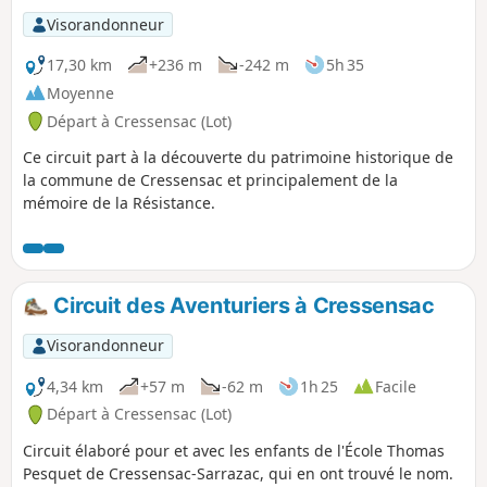
Visorandonneur
17,30 km
+236 m
-242 m
5h 35
Moyenne
Départ à Cressensac (Lot)
Ce circuit part à la découverte du patrimoine historique de
la commune de Cressensac et principalement de la
mémoire de la Résistance.
Circuit des Aventuriers à Cressensac
Visorandonneur
4,34 km
+57 m
-62 m
1h 25
Facile
Départ à Cressensac (Lot)
Circuit élaboré pour et avec les enfants de l'École Thomas
Pesquet de Cressensac-Sarrazac, qui en ont trouvé le nom.