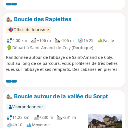
offre de belles vues sur les coteaux. Aire de pique-nique
aménagée.
Boucle des Rapiettes
Office de tourisme
4,00 km
+106 m
-106 m
1h 25
Facile
Départ à Saint-Amand-de-Coly (Dordogne)
Randonnée autour de l'abbaye de Saint-Amand de Coly.
Tout au long de ce parcours, vous profiterez de très belles
vues sur l’abbaye et ses remparts. Des cabanes en pierres
sèches jalonnent l’itinéraire. Elles servaient autrefois à
ranger les outils et à enfermer les poules le soir venu. Vous
remarquerez l’abondance et observerez la diversité de la
végétation qui pousse dans les murets. Intérêt botanique.
Boucle autour de la vallée du Sorpt
Visorandonneur
11,23 km
+330 m
-331 m
4h 10
Moyenne