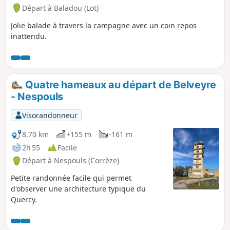
Départ à Baladou (Lot)
Jolie balade à travers la campagne avec un coin repos
inattendu.
Quatre hameaux au départ de Belveyre
- Nespouls
Visorandonneur
8,70 km
+155 m
-161 m
2h 55
Facile
Départ à Nespouls (Corrèze)
Petite randonnée facile qui permet
d'observer une architecture typique du
Quercy.