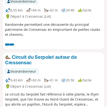
siècle.
Visorandonneur
8,55 km
+64 m
-62 m
2h 40
Facile
Départ à Cressensac (Lot)
Randonnée permettant une découverte du principal
patrimoine de Cressensac en empruntant de petites routes
et chemins.
Circuit du Serpolet autour de
Cressensac
Visorandonneur
9,43 km
+63 m
-61 m
2h 50
Facile
Départ à Cressensac (Lot)
Le circuit du Serpolet fait référence à cette plante, le thym
Serpolet, que l'on trouve au Nord-Ouest de Cressensac, et
qui abrite un papillon, l'Azuré du Serpolet, espèce