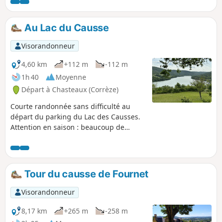
Au Lac du Causse
Visorandonneur
4,60 km
+112 m
-112 m
1h 40
Moyenne
Départ à Chasteaux (Corrèze)
Courte randonnée sans difficulté au
départ du parking du Lac des Causses.
Attention en saison : beaucoup de
monde et beaucoup de difficultés pour
se garer.
Tour du causse de Fournet
Visorandonneur
8,17 km
+265 m
-258 m