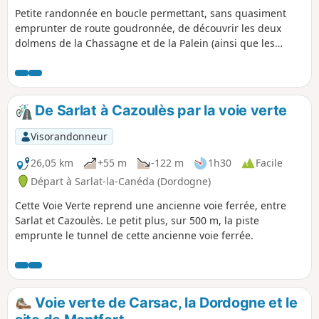
Petite randonnée en boucle permettant, sans quasiment
emprunter de route goudronnée, de découvrir les deux
dolmens de la Chassagne et de la Palein (ainsi que les
panneaux d'informations associés), de surplomber le Cirque
de Ladou en appréciant le panorama dégagé portant
jusqu'au Puy d'Yssandon et au delà et approcher les ruines
du château de Couzage.
De Sarlat à Cazoulès par la voie verte
Visorandonneur
26,05 km
+55 m
-122 m
1h30
Facile
Départ à Sarlat-la-Canéda (Dordogne)
Cette Voie Verte reprend une ancienne voie ferrée, entre
Sarlat et Cazoulès. Le petit plus, sur 500 m, la piste
emprunte le tunnel de cette ancienne voie ferrée.
Voie verte de Carsac, la Dordogne et le