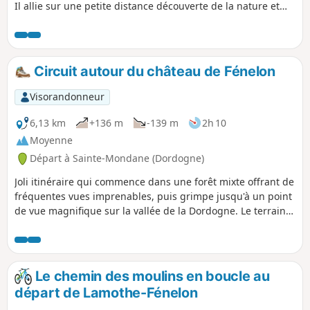
Il allie sur une petite distance découverte de la nature et
passage dans le village de Cressensac. Balisé en Bleu clair il
est accessible à tout public. Les principaux patrimoines,
lieux publics et commerces sont également visibles.
Circuit autour du château de Fénelon
Visorandonneur
6,13 km
+136 m
-139 m
2h 10
Moyenne
Départ à Sainte-Mondane (Dordogne)
Joli itinéraire qui commence dans une forêt mixte offrant de
fréquentes vues imprenables, puis grimpe jusqu'à un point
de vue magnifique sur la vallée de la Dordogne. Le terrain
est généralement assez vallonné, avec une descente courte
mais raide, puis une montée raide juste avant le meilleur
point de vue. L'itinéraire emprunte principalement des
sentiers forestiers bien balisés et bien définis, avec
Le chemin des moulins en boucle au
quelques tronçons sur des chemins de campagne très
départ de Lamothe-Fénelon
tranquilles.