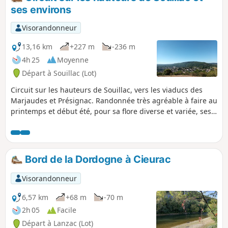
ses environs
Visorandonneur
13,16 km
+227 m
-236 m
4h 25
Moyenne
Départ à Souillac (Lot)
Circuit sur les hauteurs de Souillac, vers les viaducs des
Marjaudes et Présignac. Randonnée très agréable à faire au
printemps et début été, pour sa flore diverse et variée, ses
points de vue au lointain panoramique, les chants
d'oiseaux, ses passages ombragés et divers et sa
tranquillité de promenade.
Bord de la Dordogne à Cieurac
Visorandonneur
6,57 km
+68 m
-70 m
2h 05
Facile
Départ à Lanzac (Lot)