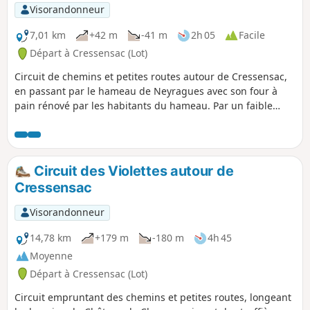
Visorandonneur
7,01 km
+42 m
-41 m
2h 05
Facile
Départ à Cressensac (Lot)
Circuit de chemins et petites routes autour de Cressensac,
en passant par le hameau de Neyragues avec son four à
pain rénové par les habitants du hameau. Par un faible
dénivelé, on accède à un point haut donnant une vue sur le
village.
Circuit des Violettes autour de
Cressensac
Visorandonneur
14,78 km
+179 m
-180 m
4h 45
Moyenne
Départ à Cressensac (Lot)
Circuit empruntant des chemins et petites routes, longeant