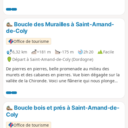
Au retour, vue plongeante sur l'abbaye de St-Amand de
Coly.
Boucle des Murailles à Saint-Amand-
de-Coly
Office de tourisme
6,32 km
+181 m
-175 m
2h 20
Facile
Départ à Saint-Amand-de-Coly (Dordogne)
De pierres en pierres, belle promenade au milieu des
murets et des cabanes en pierres. Vue bien dégagée sur la
vallée de la Chironde. Voici une flânerie qui nous plonge
dans un passé récent et témoigne du savoir-faire de nos
anciens. Itinéraire plaisir au cœur du petit patrimoine bâti
périgourdin.
Boucle bois et prés à Saint-Amand-de-
Coly
Office de tourisme