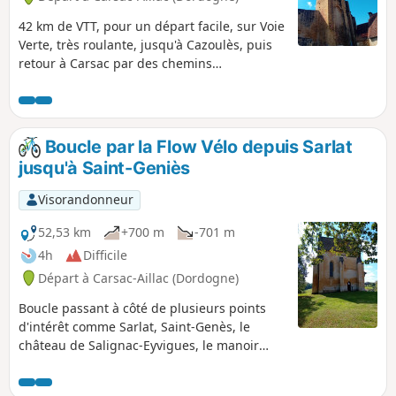
42 km de VTT, pour un départ facile, sur Voie
Verte, très roulante, jusqu'à Cazoulès, puis
retour à Carsac par des chemins
relativement pentus et techniques.
Boucle par la Flow Vélo depuis Sarlat
jusqu'à Saint-Geniès
Visorandonneur
52,53 km
+700 m
-701 m
4h
Difficile
Départ à Carsac-Aillac (Dordogne)
Boucle passant à côté de plusieurs points
d'intérêt comme Sarlat, Saint-Genès, le
château de Salignac-Eyvigues, le manoir
d'Eyrignac et ses jardins, ou le château de Le
Paluel. Début du parcours très roulant