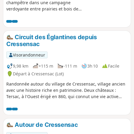
champêtre dans une campagne
verdoyante entre prairies et bois de
noyerais. Vous passerez devant le
Moulin de la Borie, le château de la
Roussie, le long de l’Enéa et d'une
myriade de plans d’eau. Les maisons de
Circuit des Églantines depuis
pierre aux toits de lauze rivalisent de
Cressensac
charme.
Visorandonneur
9,98 km
+115 m
-111 m
3h 10
Facile
Départ à Cressensac (Lot)
Randonnée autour du village de Cressensac, village ancien
avec une histoire riche en patrimoine. Deux châteaux :
Tersac, à l'Ouest érigé en 860, qui connut une vie active
sous Henri IV, aujourd'hui en ruine ; Chausseneige,
propriété privée, à l'Est, édifié au XIIe siècle et reconstruit
au XIIe siècle, en style Renaissance. Un presbytère au cœur
du village. En 1789, la paroisse devient une commune,
Autour de Cressensac
après avoir fait partie de la Vicomté de Turenne au IXe