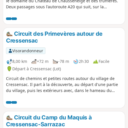
le domaine du Château de Chausseneige et des truffières.
Deux passages sous l'autoroute A20 qui suit, sur la
commune, la vallée de l'ancienne Rivière l'Orupt, devenue
souterraine suite à un tremblement de terre au XVème
siècle.
Circuit des Primevères autour de
Cressensac
Visorandonneur
8,00 km
+72 m
-78 m
2h 30
Facile
Départ à Cressensac (Lot)
Circuit de chemins et petites routes autour du village de
Cressensac. Il part à la découverte, au départ d'une partie
du village, puis les extérieurs avec, dans le hameau du
Batut, un magnifique pigeonnier. Randonnée facile avec un
faible dénivelé.
Circuit du Camp du Maquis à
Cressensac-Sarrazac