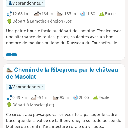
Visorandonneur
12,68 km
+184 m
-185 m
1h30
Facile
Départ à Lamothe-Fénelon (Lot)
Une petite boucle facile au départ de Lamothe-Fénelon avec
une alternance de routes, pistes, roulantes avec un bon
nombre de moulins au long du Ruisseau du Tournefeuille.
Chemin de la Ribeyrone par le château
de Masclat
Visorandonneur
6,49 km
+91 m
-95 m
2h 05
Facile
Départ à Masclat (Lot)
Ce circuit aux paysages variés vous fera partager le cadre
bucolique de la vallée de la Ribeyrone, la solitude boisée du
Mal perdu et enfin l'architecture rurale du village