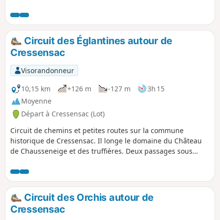
gravement menacée. Il passe par le hameau de Neyragues,
avec son four à pain et son puits, puis offre une vue sur le
château de Tersac.
Circuit des Églantines autour de
Cressensac
Visorandonneur
10,15 km
+126 m
-127 m
3h 15
Moyenne
Départ à Cressensac (Lot)
Circuit de chemins et petites routes sur la commune
historique de Cressensac. Il longe le domaine du Château
de Chausseneige et des truffières. Deux passages sous
l'autoroute A20 qui longe sur la commune le tracé de la
Rivière l'Orupt, aujourd'hui, souterraine suite à un
tremblement de terre au XVe siècle.
Circuit des Orchis autour de
Cressensac