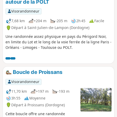
autour de la POLT
Visorandonneur
7,68 km
+204 m
-205 m
2h 45
Facile
Départ à Saint-Julien-de-Lampon (Dordogne)
Une randonnée assez physique en pays du Périgord Noir,
en limite du Lot et le long de la voie ferrée de la ligne Paris -
Orléans - Limoges - Toulouse ou POLT.
Boucle de Proissans
Visorandonneur
11,70 km
+197 m
-193 m
3h 55
Moyenne
Départ à Proissans (Dordogne)
Cette boucle offre une randonnée