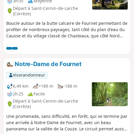
3h 05
Moyenne
Départ à Saint-Cernin-de-Larche
(Corrèze)
Boucle autour de la butte calcaire de Fournet permettant de
profiter de nombreux paysages, tant côté du plan d'eau du
Causse et du village classé de Chasteaux, que côté Nord
vers la vallée de la Vézère et les buttes témoin d'Yssandon,
Perpezac-le-Blanc et Saint-Robert. L'itinéraire emprunte peu
de voies revêtues et des chemins et sentiers peu
fréquentés, à l’exception des deux kilomètres reprenant une
Notre-Dame de Fournet
partie du parcours aménagé autour du plan d'eau du
Causse.
Visorandonneur
6,49 km
+189 m
-188 m
2h 25
Facile
Départ à Saint-Cernin-de-Larche
(Corrèze)
Une promenade, sans difficulté, en forêt, qui se termine par
une arrivée à Notre-Dame de Fournet, avec un beau
panorama sur la vallée de la Couze. Le circuit permet aussi