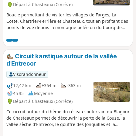
Départ à Chasteaux (Corrèze)
Boucle permettant de visiter les villages de Farges, La
Coste, Chartrier-Ferrière et Chasteaux, tout en profitant des
points de vue depuis la montagne pelée ou du bourg de
Chasteaux.
Circuit karstique autour de la vallée
d'Entrecor
Visorandonneur
12,42 km
+364 m
-363 m
4h 35
Moyenne
Départ à Chasteaux (Corrèze)
Ce circuit autour du thème du réseau souterrain du Blagour
de Chasteaux permet de découvrir la perte de la Couze, la
vallée sèche d'Entrecor, le gouffre des Jonquilles et la
résurgence des eaux souterraine à la source du Blagour.