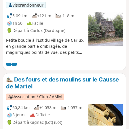
Visorandonneur
5,09 km
+121 m
-118 m
1h 50
Facile
Départ à Carlux (Dordogne)
Petite boucle à l'Est du village de Carlux,
en grande partie ombragée, de
magnifiques points de vue, des petits
valons d'une tranquillité remarquable,
et de très belles maisons périgourdines.
À ne pas manquer si on dispose de 2
heures.
Des fours et des moulins sur le Causse
de Martel
Association / Club / AMM
60,84 km
+1 058 m
-1 057 m
3 jours
Difficile
Départ à Gignac (Lot) (Lot)