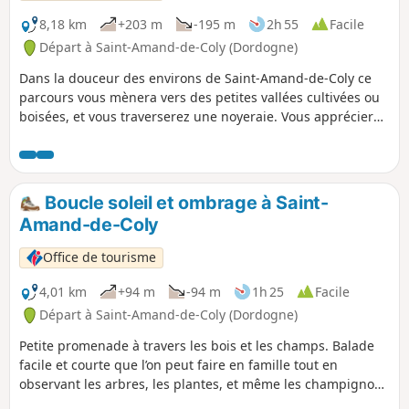
8,18 km
+203 m
-195 m
2h 55
Facile
Départ à Saint-Amand-de-Coly (Dordogne)
Dans la douceur des environs de Saint-Amand-de-Coly ce
parcours vous mènera vers des petites vallées cultivées ou
boisées, et vous traverserez une noyeraie. Vous apprécierez
de beaux points de vue en remontant sur les plateaux. Une
promenade variée et très agréable.
Boucle soleil et ombrage à Saint-
Amand-de-Coly
Office de tourisme
4,01 km
+94 m
-94 m
1h 25
Facile
Départ à Saint-Amand-de-Coly (Dordogne)
Petite promenade à travers les bois et les champs. Balade
facile et courte que l’on peut faire en famille tout en
observant les arbres, les plantes, et même les champignons
en saison. À partir de la ligne de crête l’horizon s'élargit et