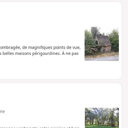
o
a
i
m
p
ie ombragée, de magnifiques points de vue,
ès belles maisons périgourdines. À ne pas
ne