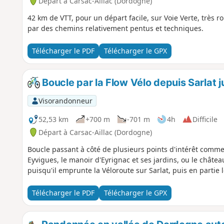
Départ à Carsac-Aillac (Dordogne)
42 km de VTT, pour un départ facile, sur Voie Verte, très r
par des chemins relativement pentus et techniques.
Télécharger le PDF
Télécharger le GPX
Boucle par la Flow Vélo depuis Sarlat 
Visorandonneur
52,53 km
+700 m
-701 m
4h
Difficile
Départ à Carsac-Aillac (Dordogne)
Boucle passant à côté de plusieurs points d'intérêt comme 
Eyvigues, le manoir d'Eyrignac et ses jardins, ou le châte
puisqu'il emprunte la Véloroute sur Sarlat, puis en partie l
Télécharger le PDF
Télécharger le GPX