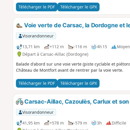
Télécharger le PDF
Télécharger le GPX
Voie verte de Carsac, la Dordogne et l
Visorandonneur
13,71 km
+112 m
-116 m
4h 15
Moyen
Départ à Carsac-Aillac (Dordogne)
Balade d'abord sur une voie verte (piste cyclable et piétons
Château de Montfort avant de rentrer par la voie verte.
Télécharger le PDF
Télécharger le GPX
Carsac-Aillac, Cazoulès, Carlux et so
Visorandonneur
41,95 km
+578 m
-579 m
3h
Difficile