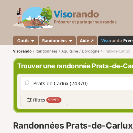
V
i
s
o
r
a
Outils
Randonnées
Aide ↗
Viso
rando
Pre
n
Visorando
Randonnées
Aquitaine
Dordogne
Prats-de-Carlux
d
o
Trouver une randonnée Prats-de-Ca
Filtres
NOUVEAU
Randonnées Prats-de-Carlux