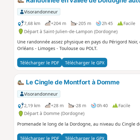
Randonnée en vallée de Dordogne auto
Visorandonneur
7,68 km
+204 m
-205 m
2h 45
Facile
Départ à Saint-Julien-de-Lampon (Dordogne)
Une randonnée assez physique en pays du Périgord Noir, en l
Orléans - Limoges - Toulouse ou POLT.
Télécharger le PDF
Télécharger le GPX
Le Cingle de Montfort à Domme
Visorandonneur
2,19 km
+28 m
-28 m
0h 40
Facile
Départ à Domme (Dordogne)
Promenade le long de la Dordogne, au niveau du Cingle d
Télécharger le PDF
Télécharger le GPX