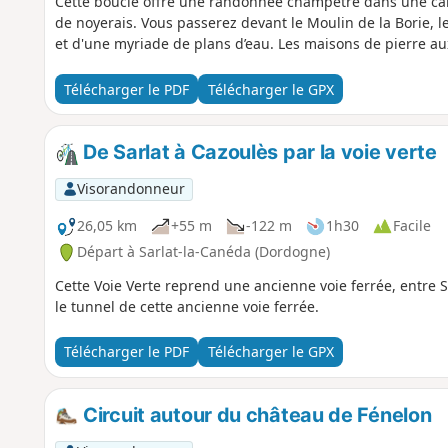
Cette boucle offre une randonnée champêtre dans une cam
de noyerais. Vous passerez devant le Moulin de la Borie, le
et d'une myriade de plans d’eau. Les maisons de pierre aux
Télécharger le PDF
Télécharger le GPX
De Sarlat à Cazoulès par la voie verte
Visorandonneur
26,05 km
+55 m
-122 m
1h30
Facile
Départ à Sarlat-la-Canéda (Dordogne)
Cette Voie Verte reprend une ancienne voie ferrée, entre Sa
le tunnel de cette ancienne voie ferrée.
Télécharger le PDF
Télécharger le GPX
Circuit autour du château de Fénelon