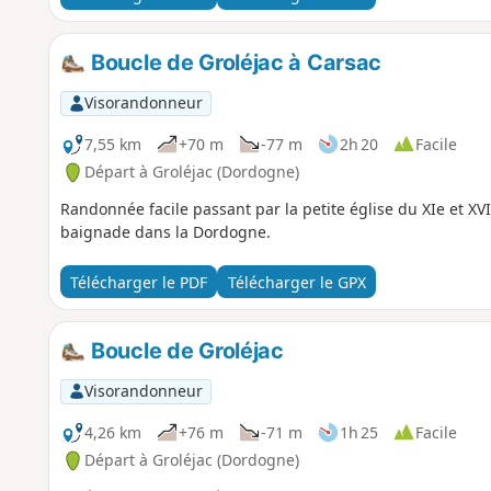
Boucle de Groléjac à Carsac
Visorandonneur
7,55 km
+70 m
-77 m
2h 20
Facile
Départ à Groléjac (Dordogne)
Randonnée facile passant par la petite église du XIe et XVI
baignade dans la Dordogne.
Télécharger le PDF
Télécharger le GPX
Boucle de Groléjac
Visorandonneur
4,26 km
+76 m
-71 m
1h 25
Facile
Départ à Groléjac (Dordogne)