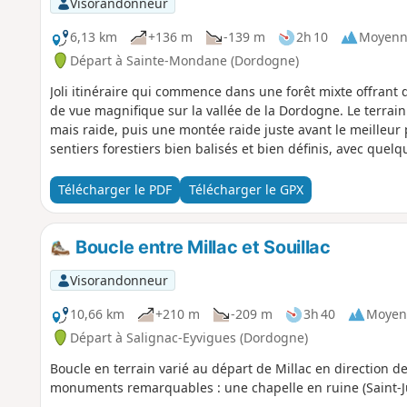
Visorandonneur
6,13 km
+136 m
-139 m
2h 10
Moyenn
Départ à Sainte-Mondane (Dordogne)
Joli itinéraire qui commence dans une forêt mixte offrant
de vue magnifique sur la vallée de la Dordogne. Le terrai
mais raide, puis une montée raide juste avant le meilleur 
sentiers forestiers bien balisés et bien définis, avec que
Télécharger le PDF
Télécharger le GPX
Boucle entre Millac et Souillac
Visorandonneur
10,66 km
+210 m
-209 m
3h 40
Moyen
Départ à Salignac-Eyvigues (Dordogne)
Boucle en terrain varié au départ de Millac en direction d
monuments remarquables : une chapelle en ruine (Saint-Ju