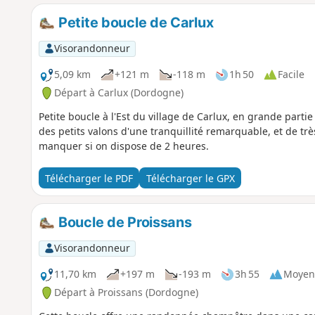
Petite boucle de Carlux
Visorandonneur
5,09 km
+121 m
-118 m
1h 50
Facile
Départ à Carlux (Dordogne)
Petite boucle à l'Est du village de Carlux, en grande part
des petits valons d'une tranquillité remarquable, et de tr
manquer si on dispose de 2 heures.
Télécharger le PDF
Télécharger le GPX
Boucle de Proissans
Visorandonneur
11,70 km
+197 m
-193 m
3h 55
Moyen
Départ à Proissans (Dordogne)