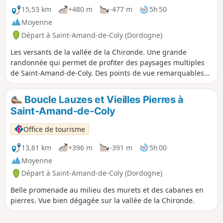
15,53 km
+480 m
-477 m
5h 50
Moyenne
Départ à Saint-Amand-de-Coly (Dordogne)
Les versants de la vallée de la Chironde. Une grande
randonnée qui permet de profiter des paysages multiples
de Saint-Amand-de-Coly. Des points de vue remarquables
émaillent le parcours. Des portions souvent bien
ombragées procurent fraîcheur et confort.
Boucle Lauzes et Vieilles Pierres à
Saint-Amand-de-Coly
Office de tourisme
13,61 km
+396 m
-391 m
5h 00
Moyenne
Départ à Saint-Amand-de-Coly (Dordogne)
Belle promenade au milieu des murets et des cabanes en
pierres. Vue bien dégagée sur la vallée de la Chironde.