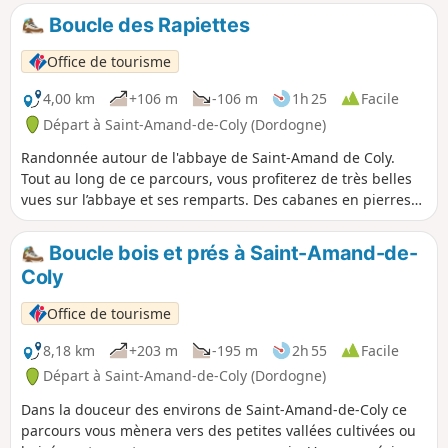
Boucle des Rapiettes
Office de tourisme
4,00 km
+106 m
-106 m
1h 25
Facile
Départ à Saint-Amand-de-Coly (Dordogne)
Randonnée autour de l'abbaye de Saint-Amand de Coly.
Tout au long de ce parcours, vous profiterez de très belles
vues sur l’abbaye et ses remparts. Des cabanes en pierres
sèches jalonnent l’itinéraire. Elles servaient autrefois à
ranger les outils et à enfermer les poules le soir venu. Vous
Boucle bois et prés à Saint-Amand-de-
remarquerez l’abondance et observerez la diversité de la
Coly
végétation qui pousse dans les murets. Intérêt botanique.
Office de tourisme
8,18 km
+203 m
-195 m
2h 55
Facile
Départ à Saint-Amand-de-Coly (Dordogne)
Dans la douceur des environs de Saint-Amand-de-Coly ce
parcours vous mènera vers des petites vallées cultivées ou