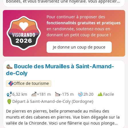
boisées, et vous traverserez une noyeraie. Vous apprécierez
de beaux points de vue en remontant sur les plateaux. Une
promenade variée et très agréable.
Pour continuer à proposer des
fonctionnalités gratuites et pratiques
en randonnée, soutenez-nous en
donnant un petit coup de pouce !
Je donne un coup de pouce
Boucle des Murailles à Saint-Amand-
de-Coly
Office de tourisme
6,32 km
+181 m
-175 m
2h 20
Facile
Départ à Saint-Amand-de-Coly (Dordogne)
De pierres en pierres, belle promenade au milieu des
murets et des cabanes en pierres. Vue bien dégagée sur la
vallée de la Chironde. Voici une flânerie qui nous plonge