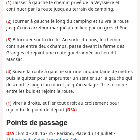
(
1
) Laisser à gauche le chemin privé de la Veyssière et
continuer par la route jusqu’au terrain de camping.
(
2
) Tourner à gauche le long du camping et suivre la route
jusqu’à un carrefour marqué au milieu par un gros chêne.
(
3
) Bifurquer sur la droite. Au sortir du bois, le chemin
continue entre deux champs, passe devant la ferme des
Granges et rejoint une route goudronnée au lieu-dit
Mansac.
(
4
) Suivre la route à gauche sur une cinquantaine de mètres
puis la quitter pour emprunter un sentier sur la gauche qui
descend le long d’un muret jusqu’au village. Il se termine
entre les buis et rejoint la route.
(
1
) Virer à droite, et filer tout droit au croisement pour
rejoindre le point de départ (
D/A
)
Points de passage
D/A
: km 0 - alt. 167 m - Parking, Place du 14 Juillet -
Abbatiale de Saint-Amand-de-Coly