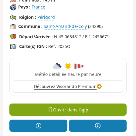
Pays :
France
Région :
Périgord
Commune :
Saint-Amand-de-Coly
(24290)
Départ/Arrivée :
N 45.063481° / E 1.245667°
Carte(s) IGN :
Ref. 2035O
Météo détaillée heure par heure
Découvrez Visorando Premium
Ouvrir dans l'app