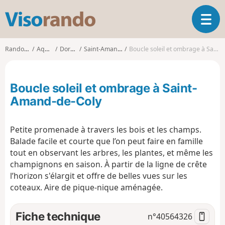
V
O
i
u
s
v
o
Randonnées
Aquitaine
Dordogne
Saint-Amand-de-Coly
Boucle soleil et ombrage à Saint-Amand-de-Coly
r
r
i
a
r
n
Boucle soleil et ombrage à Saint-
l
d
a
Amand-de-Coly
o
n
a
Petite promenade à travers les bois et les champs.
v
i
Balade facile et courte que l’on peut faire en famille
g
tout en observant les arbres, les plantes, et même les
a
champignons en saison. À partir de la ligne de crête
t
l’horizon s'élargit et offre de belles vues sur les
i
coteaux. Aire de pique-nique aménagée.
o
n
Fiche technique
n°
40564326