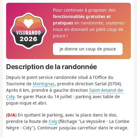
Pour continuer à proposer des
fonctionnalités gratuites et
pratiques
en randonnée, soutenez-
nous en donnant un petit coup de
pouce !
Je donne un coup de pouce
Description de la randonnée
Depuis le point service randonnée situé à l’Office du
Tourisme de
Montignac
, prendre direction Sarlat (D704).
Après 6 km, prendre à gauche direction
Saint-Amand-de-
Coly
. Se garer Place du 14 juillet : parking avec table de
pique-nique et abri.
(
D/A
) En quittant le parking, avec la place dans le dos,
prendre la Route de
Coly
(fléchage "La Veyssière - La Combe
Nègre - Coly"). Continuer jusqu'au carrefour dans le virage.