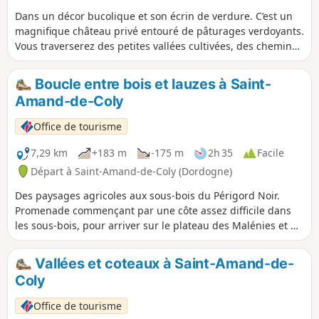
Dans un décor bucolique et son écrin de verdure. C’est un
magnifique château privé entouré de pâturages verdoyants.
Vous traverserez des petites vallées cultivées, des chemins
le plus souvent boisés, ainsi que des villages entièrement
restaurés et pourrez apprécier de magnifiques points de
Boucle entre bois et lauzes à Saint-
vue.
Amand-de-Coly
Office de tourisme
7,29 km
+183 m
-175 m
2h 35
Facile
Départ à Saint-Amand-de-Coly (Dordogne)
Des paysages agricoles aux sous-bois du Périgord Noir.
Promenade commençant par une côte assez difficile dans
les sous-bois, pour arriver sur le plateau des Malénies et du
Bos. Suite de la randonnée par Larnaudie et à travers les
sous-bois jusqu’à la Croix du Peuch.
Vallées et coteaux à Saint-Amand-de-
Coly
Office de tourisme