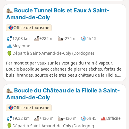
dans un passé récent et témoigne du savoir-faire de nos
anciens. Itinéraire plaisir au cœur du petit patrimoine bâti
Boucle Tunnel Bois et Eaux à Saint-
périgourdin.
Amand-de-Coly
Office de tourisme
12,08 km
+282 m
-274 m
4h 15
Moyenne
Départ à Saint-Amand-de-Coly (Dordogne)
Par mont et par vaux sur les vestiges du train à vapeur.
Boucle bucolique avec cabanes de pierres sèches, forêts de
buis, brandes, source et le très beau château de la Filolie.
Au retour, vue plongeante sur l'abbaye de St-Amand de
Coly.
Boucle du Château de la Filolie à Saint-
Amand-de-Coly
Office de tourisme
19,32 km
+430 m
-430 m
6h 45
Difficile
Départ à Saint-Amand-de-Coly (Dordogne)