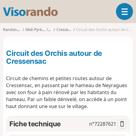
V
O
i
u
s
v
o
Randonnées
Midi-Pyrénées
Lot
Cressensac
Circuit des Orchis autour de Cressensac
r
r
i
a
r
n
Circuit des Orchis autour de
l
d
a
Cressensac
o
n
a
Circuit de chemins et petites routes autour de
v
i
Cressensac, en passant par le hameau de Neyragues
g
avec son four à pain rénové par les habitants du
a
hameau. Par un faible dénivelé, on accède à un point
t
haut donnant une vue sur le village.
i
o
Fiche technique
n
n°
72287621