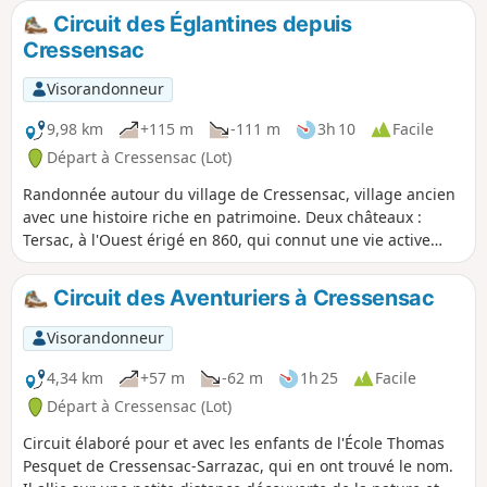
Rivière l'Orupt, aujourd'hui, souterraine suite à un
Circuit des Églantines depuis
tremblement de terre au XVe siècle.
Cressensac
Visorandonneur
9,98 km
+115 m
-111 m
3h 10
Facile
Départ à Cressensac (Lot)
Randonnée autour du village de Cressensac, village ancien
avec une histoire riche en patrimoine. Deux châteaux :
Tersac, à l'Ouest érigé en 860, qui connut une vie active
sous Henri IV, aujourd'hui en ruine ; Chausseneige,
propriété privée, à l'Est, édifié au XIIe siècle et reconstruit
Circuit des Aventuriers à Cressensac
au XIIe siècle, en style Renaissance. Un presbytère au cœur
du village. En 1789, la paroisse devient une commune,
Visorandonneur
après avoir fait partie de la Vicomté de Turenne au IXe
siècle.
4,34 km
+57 m
-62 m
1h 25
Facile
Départ à Cressensac (Lot)
Circuit élaboré pour et avec les enfants de l'École Thomas
Pesquet de Cressensac-Sarrazac, qui en ont trouvé le nom.