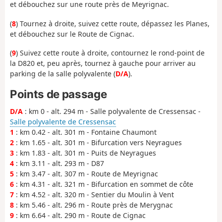
et débouchez sur une route près de Meyrignac.
(
8
) Tournez à droite, suivez cette route, dépassez les Planes,
et débouchez sur le Route de Cignac.
(
9
) Suivez cette route à droite, contournez le rond-point de
la D820 et, peu après, tournez à gauche pour arriver au
parking de la salle polyvalente (
D/A
).
Points de passage
D/A
: km 0 - alt. 294 m - Salle polyvalente de Cressensac -
Salle polyvalente de Cressensac
1
: km 0.42 - alt. 301 m - Fontaine Chaumont
2
: km 1.65 - alt. 301 m - Bifurcation vers Neyragues
3
: km 1.83 - alt. 301 m - Puits de Neyragues
4
: km 3.11 - alt. 293 m - D87
5
: km 3.47 - alt. 307 m - Route de Meyrignac
6
: km 4.31 - alt. 321 m - Bifurcation en sommet de côte
7
: km 4.52 - alt. 320 m - Sentier du Moulin à Vent
8
: km 5.46 - alt. 296 m - Route près de Merygnac
9
: km 6.64 - alt. 290 m - Route de Cignac