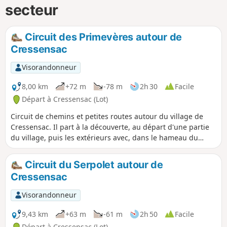
secteur
Circuit des Primevères autour de
Cressensac
Visorandonneur
8,00 km
+72 m
-78 m
2h 30
Facile
Départ à Cressensac (Lot)
Circuit de chemins et petites routes autour du village de
Cressensac. Il part à la découverte, au départ d'une partie
du village, puis les extérieurs avec, dans le hameau du
Batut, un magnifique pigeonnier. Randonnée facile avec un
faible dénivelé.
Circuit du Serpolet autour de
Cressensac
Visorandonneur
9,43 km
+63 m
-61 m
2h 50
Facile
Départ à Cressensac (Lot)