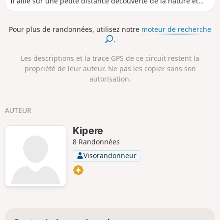
Il allie sur une petite distance découverte de la nature et
passage dans le village de Cressensac. Balisé en Bleu clair il
est accessible à tout public. Les principaux patrimoines,
Pour plus de randonnées, utilisez notre
moteur de recherche
lieux publics et commerces sont également visibles.
.
Les descriptions et la trace GPS de ce circuit restent la
propriété de leur auteur. Ne pas les copier sans son
autorisation.
AUTEUR
Kipere
8 Randonnées
Visorandonneur