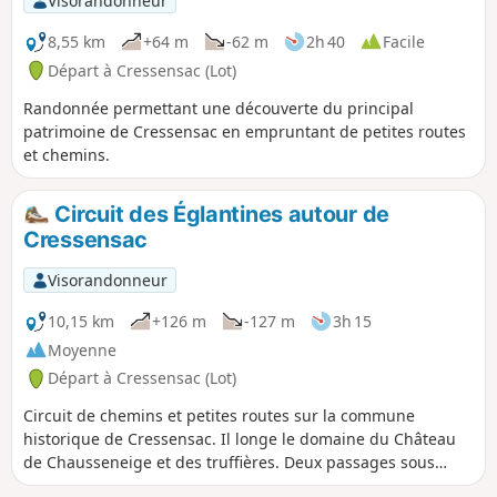
Visorandonneur
8,55 km
+64 m
-62 m
2h 40
Facile
Départ à Cressensac (Lot)
Randonnée permettant une découverte du principal
patrimoine de Cressensac en empruntant de petites routes
et chemins.
Circuit des Églantines autour de
Cressensac
Visorandonneur
10,15 km
+126 m
-127 m
3h 15
Moyenne
Départ à Cressensac (Lot)
Circuit de chemins et petites routes sur la commune
historique de Cressensac. Il longe le domaine du Château
de Chausseneige et des truffières. Deux passages sous
l'autoroute A20 qui longe sur la commune le tracé de la