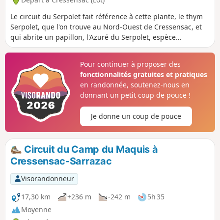
Le circuit du Serpolet fait référence à cette plante, le thym
Serpolet, que l'on trouve au Nord-Ouest de Cressensac, et
qui abrite un papillon, l'Azuré du Serpolet, espèce
gravement menacée. Il passe par le hameau de Neyragues,
avec son four à pain et son puits, puis offre une vue sur le
Pour continuer à proposer des
château de Tersac.
fonctionnalités gratuites et pratiques
en randonnée, soutenez-nous en
donnant un petit coup de pouce !
Je donne un coup de pouce
Circuit du Camp du Maquis à
Cressensac-Sarrazac
Visorandonneur
17,30 km
+236 m
-242 m
5h 35
Moyenne