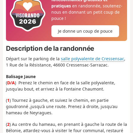
pratiques
en randonnée, soutenez-
nous en donnant un petit coup de
pouce !
Je donne un coup de pouce
Description de la randonnée
Départ sur le parking de la
salle polyvalente de Cressensac
,
1 Rue de la Résistance, 46600 Cressensac-Sarrazac.
Balisage Jaune
(
D/A
) Prenez le chemin en face de la salle polyvalente,
jusqu'au bout, et arrivez à la Fontaine Chaumont.
(
1
) Tournez à gauche, et suivez le chemin, en partie
goudronné ,jusqu'à une route. Prenez à droite, jusqu'au
hameau de Neyragues.
(
2
) Au centre du hameau, en prenant à gauche la route de la
Bélonie, attardez-vous à visiter le four communal, restauré