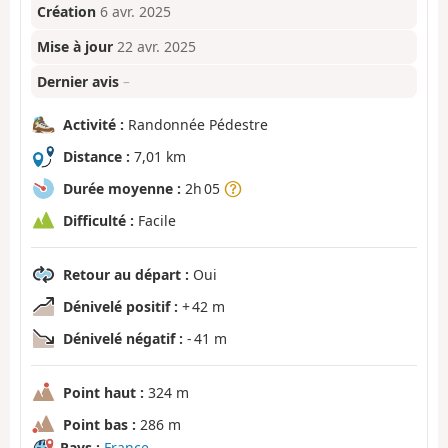
Création
6 avr. 2025
Mise à jour
22 avr. 2025
Dernier avis
–
Activité :
Randonnée Pédestre
Distance :
7,01 km
Durée moyenne :
2h 05
Difficulté :
Facile
Retour au départ :
Oui
Dénivelé positif :
+ 42 m
Dénivelé négatif :
- 41 m
Point haut :
324 m
Point bas :
286 m
Pays :
France