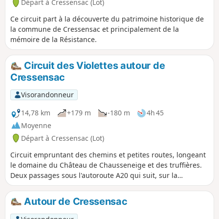
Départ à Cressensac (Lot)
Ce circuit part à la découverte du patrimoine historique de
la commune de Cressensac et principalement de la
mémoire de la Résistance.
Circuit des Violettes autour de
Cressensac
Visorandonneur
14,78 km
+179 m
-180 m
4h 45
Moyenne
Départ à Cressensac (Lot)
Circuit empruntant des chemins et petites routes, longeant
le domaine du Château de Chausseneige et des truffières.
Deux passages sous l'autoroute A20 qui suit, sur la
commune, la vallée de l'ancienne Rivière l'Orupt, devenue
souterraine suite à un tremblement de terre au XVème
Autour de Cressensac
siècle.