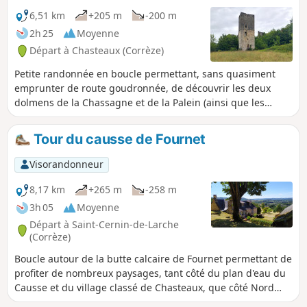
6,51 km
+205 m
-200 m
2h 25
Moyenne
Départ à Chasteaux (Corrèze)
Petite randonnée en boucle permettant, sans quasiment
emprunter de route goudronnée, de découvrir les deux
dolmens de la Chassagne et de la Palein (ainsi que les
panneaux d'informations associés), de surplomber le Cirque
de Ladou en appréciant le panorama dégagé portant
Tour du causse de Fournet
jusqu'au Puy d'Yssandon et au delà et approcher les ruines
du château de Couzage.
Visorandonneur
8,17 km
+265 m
-258 m
3h 05
Moyenne
Départ à Saint-Cernin-de-Larche
(Corrèze)
Boucle autour de la butte calcaire de Fournet permettant de
profiter de nombreux paysages, tant côté du plan d'eau du
Causse et du village classé de Chasteaux, que côté Nord
vers la vallée de la Vézère et les buttes témoin d'Yssandon,