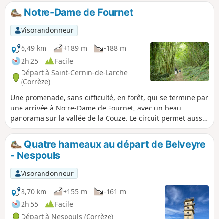
Perpezac-le-Blanc et Saint-Robert. L'itinéraire emprunte peu
Notre-Dame de Fournet
de voies revêtues et des chemins et sentiers peu
fréquentés, à l’exception des deux kilomètres reprenant une
Visorandonneur
partie du parcours aménagé autour du plan d'eau du
Causse.
6,49 km
+189 m
-188 m
2h 25
Facile
Départ à Saint-Cernin-de-Larche
(Corrèze)
Une promenade, sans difficulté, en forêt, qui se termine par
une arrivée à Notre-Dame de Fournet, avec un beau
panorama sur la vallée de la Couze. Le circuit permet aussi
d'apercevoir le Lac de Chasteaux.
Quatre hameaux au départ de Belveyre
- Nespouls
Visorandonneur
8,70 km
+155 m
-161 m
2h 55
Facile
Départ à Nespouls (Corrèze)