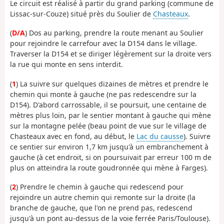
Le circuit est réalisé à partir du grand parking (commune de
Lissac-sur-Couze) situé près du Soulier de
Chasteaux
.
(
D/A
) Dos au parking, prendre la route menant au Soulier
pour rejoindre le carrefour avec la D154 dans le village.
Traverser la D154 et se diriger légèrement sur la droite vers
la rue qui monte en sens interdit.
(
1
) La suivre sur quelques dizaines de mètres et prendre le
chemin qui monte à gauche (ne pas redescendre sur la
D154). D'abord carrossable, il se poursuit, une centaine de
mètres plus loin, par le sentier montant à gauche qui mène
sur la montagne pelée (beau point de vue sur le village de
Chasteaux avec en fond, au début, le
Lac du causse
). Suivre
ce sentier sur environ 1,7 km jusqu'à un embranchement à
gauche (à cet endroit, si on poursuivait par erreur 100 m de
plus on atteindra la route goudronnée qui mène à Farges).
(
2
) Prendre le chemin à gauche qui redescend pour
rejoindre un autre chemin qui remonte sur la droite (la
branche de gauche, que l'on ne prend pas, redescend
jusqu'à un pont au-dessus de la voie ferrée Paris/Toulouse).