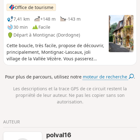
Office de tourisme
7,41 km
+148 m
-143 m
30 min
Facile
Départ à Montignac (Dordogne)
Cette boucle, très facile, propose de découvrir,
principalement, Montignac-Lascaux, joli
village de la Vallée Vézère. Vous passerez
devant la célèbre Grotte de Lascaux et son fac-
similé, mais aussi devant le gisement
Pour plus de parcours, utilisez notre
moteur de recherche
.
néandertalien du Régourdou.
Les descriptions et la trace GPS de ce circuit restent la
propriété de leur auteur. Ne pas les copier sans son
autorisation.
AUTEUR
polval16