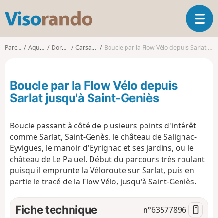
V
O
i
u
s
v
o
Parcours
Aquitaine
Dordogne
Carsac-Aillac
Boucle par la Flow Vélo depuis Sarlat jusqu'à Saint-Geniès
r
r
i
a
r
n
Boucle par la Flow Vélo depuis
l
d
a
Sarlat jusqu'à Saint-Geniès
o
n
a
Boucle passant à côté de plusieurs points d'intérêt
v
i
comme Sarlat, Saint-Genès, le château de Salignac-
g
Eyvigues, le manoir d'Eyrignac et ses jardins, ou le
a
château de Le Paluel. Début du parcours très roulant
t
puisqu'il emprunte la Véloroute sur Sarlat, puis en
i
partie le tracé de la Flow Vélo, jusqu'à Saint-Geniès.
o
n
Fiche technique
n°
63577896