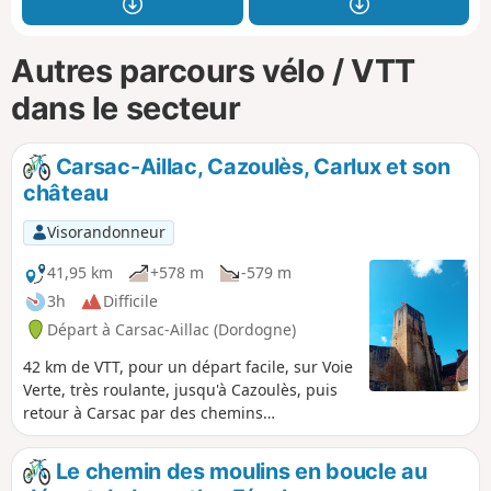
Autres parcours vélo / VTT
dans le secteur
Carsac-Aillac, Cazoulès, Carlux et son
château
Visorandonneur
41,95 km
+578 m
-579 m
3h
Difficile
Départ à Carsac-Aillac (Dordogne)
42 km de VTT, pour un départ facile, sur Voie
Verte, très roulante, jusqu'à Cazoulès, puis
retour à Carsac par des chemins
relativement pentus et techniques.
Le chemin des moulins en boucle au