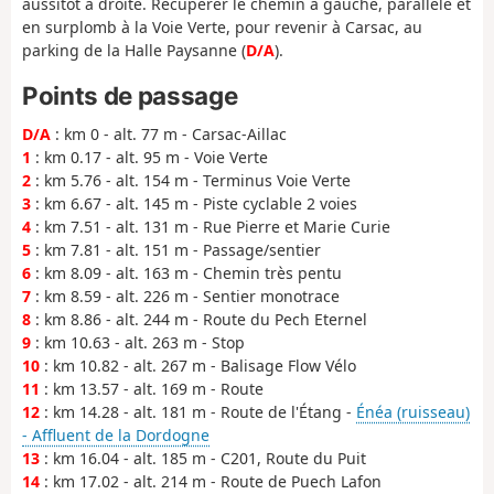
aussitôt à droite. Récupérer le chemin à gauche, parallèle et
en surplomb à la Voie Verte, pour revenir à Carsac, au
parking de la Halle Paysanne (
D/A
).
Points de passage
D/A
: km 0 - alt. 77 m - Carsac-Aillac
1
: km 0.17 - alt. 95 m - Voie Verte
2
: km 5.76 - alt. 154 m - Terminus Voie Verte
3
: km 6.67 - alt. 145 m - Piste cyclable 2 voies
4
: km 7.51 - alt. 131 m - Rue Pierre et Marie Curie
5
: km 7.81 - alt. 151 m - Passage/sentier
6
: km 8.09 - alt. 163 m - Chemin très pentu
7
: km 8.59 - alt. 226 m - Sentier monotrace
8
: km 8.86 - alt. 244 m - Route du Pech Eternel
9
: km 10.63 - alt. 263 m - Stop
10
: km 10.82 - alt. 267 m - Balisage Flow Vélo
11
: km 13.57 - alt. 169 m - Route
12
: km 14.28 - alt. 181 m - Route de l'Étang -
Énéa (ruisseau)
- Affluent de la Dordogne
13
: km 16.04 - alt. 185 m - C201, Route du Puit
14
: km 17.02 - alt. 214 m - Route de Puech Lafon