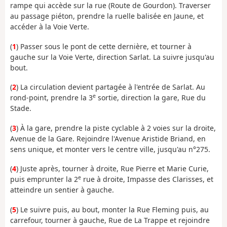
rampe qui accède sur la rue (Route de Gourdon). Traverser
au passage piéton, prendre la ruelle balisée en Jaune, et
accéder à la Voie Verte.
(
1
) Passer sous le pont de cette dernière, et tourner à
gauche sur la Voie Verte, direction Sarlat. La suivre jusqu'au
bout.
(
2
) La circulation devient partagée à l'entrée de Sarlat. Au
e
rond-point, prendre la 3
sortie, direction la gare, Rue du
Stade.
(
3
) À la gare, prendre la piste cyclable à 2 voies sur la droite,
Avenue de la Gare. Rejoindre l'Avenue Aristide Briand, en
sens unique, et monter vers le centre ville, jusqu'au n°275.
(
4
) Juste après, tourner à droite, Rue Pierre et Marie Curie,
e
puis emprunter la 2
rue à droite, Impasse des Clarisses, et
atteindre un sentier à gauche.
(
5
) Le suivre puis, au bout, monter la Rue Fleming puis, au
carrefour, tourner à gauche, Rue de La Trappe et rejoindre