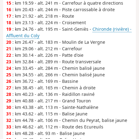
15
: km 19.59 - alt. 241 m - Carrefour à quatre directions
16
: km 20.43 - alt. 244 m - Piste carrossable à droite
17
: km 21.92 - alt. 218 m - Route
18
: km 23.13 - alt. 224 m - Croisement
19
: km 24.76 - alt. 195 m - Saint-Geniès -
Chironde (rivière) -
Affluent du Coly
20
: km 26.47 - alt. 183 m - Moulin de La Vergne
21
: km 29.06 - alt. 212 m - Carrefour
22
: km 30.14 - alt. 226 m - Patte d'oie
23
: km 32.84 - alt. 289 m - Route transversale
24
: km 33.45 - alt. 284 m - Chemin balisé jaune
25
: km 34.55 - alt. 266 m - Chemin balisé Jaune
26
: km 36.72 - alt. 169 m - Bassine
27
: km 38.45 - alt. 165 m - Chemin à droite
28
: km 40.23 - alt. 136 m - Raidillon raviné
29
: km 40.88 - alt. 217 m - Grand Touron
30
: km 43.38 - alt. 113 m - Sainte-Nathalène
31
: km 43.62 - alt. 115 m - Balise Jaune
32
: km 44.78 - alt. 106 m - Chemin du Peyrat, balise jaune
33
: km 46.62 - alt. 112 m - Route des Ecureuils
34
: km 48.28 - alt. 93 m - Balise Jaune