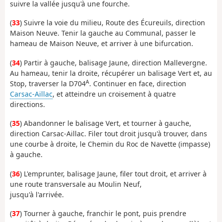
suivre la vallée jusqu'à une fourche.
(
33
) Suivre la voie du milieu, Route des Écureuils, direction
Maison Neuve. Tenir la gauche au Communal, passer le
hameau de Maison Neuve, et arriver à une bifurcation.
(
34
) Partir à gauche, balisage Jaune, direction Mallevergne.
Au hameau, tenir la droite, récupérer un balisage Vert et, au
A
Stop, traverser la D704
. Continuer en face, direction
Carsac-Aillac
, et atteindre un croisement à quatre
directions.
(
35
) Abandonner le balisage Vert, et tourner à gauche,
direction Carsac-Aillac. Filer tout droit jusqu'à trouver, dans
une courbe à droite, le Chemin du Roc de Navette (impasse)
à gauche.
(
36
) L'emprunter, balisage Jaune, filer tout droit, et arriver à
une route transversale au Moulin Neuf,
jusqu'à l'arrivée.
(
37
) Tourner à gauche, franchir le pont, puis prendre