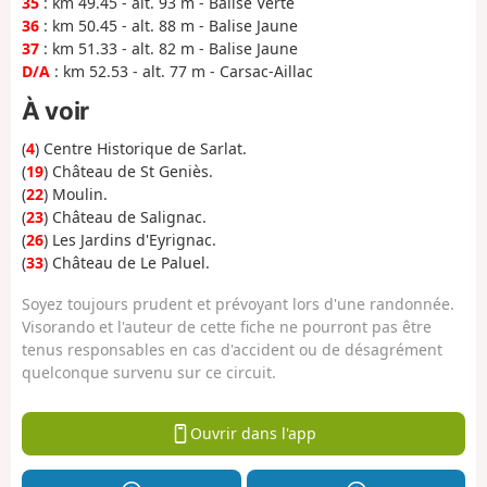
35
: km 49.45 - alt. 93 m - Balise Verte
36
: km 50.45 - alt. 88 m - Balise Jaune
37
: km 51.33 - alt. 82 m - Balise Jaune
D/A
: km 52.53 - alt. 77 m - Carsac-Aillac
À voir
(
4
) Centre Historique de Sarlat.
(
19
) Château de St Geniès.
(
22
) Moulin.
(
23
) Château de Salignac.
(
26
) Les Jardins d'Eyrignac.
(
33
) Château de Le Paluel.
Soyez toujours prudent et prévoyant lors d'une randonnée.
Visorando et l'auteur de cette fiche ne pourront pas être
tenus responsables en cas d'accident ou de désagrément
quelconque survenu sur ce circuit.
Ouvrir dans l'app