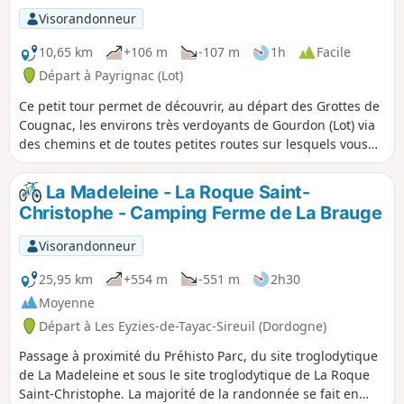
Visorandonneur
10,65 km
+106 m
-107 m
1h
Facile
Départ à Payrignac (Lot)
Ce petit tour permet de découvrir, au départ des Grottes de
Cougnac, les environs très verdoyants de Gourdon (Lot) via
des chemins et de toutes petites routes sur lesquels vous
observerez bâtisses, paysages typiques de cette région
particulière qu'est la Bouriane.
La Madeleine - La Roque Saint-
Christophe - Camping Ferme de La Brauge
Visorandonneur
25,95 km
+554 m
-551 m
2h30
Moyenne
Départ à Les Eyzies-de-Tayac-Sireuil (Dordogne)
Passage à proximité du Préhisto Parc, du site troglodytique
de La Madeleine et sous le site troglodytique de La Roque
Saint-Christophe. La majorité de la randonnée se fait en