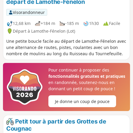
départ de Lamothe-Fénelon
Visorandonneur
12,68 km
+184 m
-185 m
1h30
Facile
Départ à Lamothe-Fénelon (Lot)
Une petite boucle facile au départ de Lamothe-Fénelon avec
une alternance de routes, pistes, roulantes avec un bon
nombre de moulins au long du Ruisseau du Tournefeuille.
Pour continuer à proposer des
fonctionnalités gratuites et pratiques
en randonnée, soutenez-nous en
donnant un petit coup de pouce !
Je donne un coup de pouce
Petit tour à partir des Grottes de
Cougnac