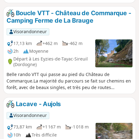
forêt avec de beaux singles, peu de routes empruntées. Le
parcours ne présente pas de difficultés techniques
Boucle VTT - Château de Commarque -
particulières, mais de belles montées
Camping Ferme de La Brauge
Visorandonneur
17,13 km
+462 m
-462 m
2h
Moyenne
Départ à Les Eyzies-de-Tayac-Sireuil
(Dordogne)
Belle rando VTT qui passe au pied du Château de
Commarque.La majorité du parcours se fait sur chemins en
forêt, avec de beaux singles, et très peu de routes
empruntées.La rando ne présente pas de grosses difficultés
techniques, mais quelques belles montées.Prévoir 1 h 30 - 2
Lacave - Aujols
h suivant le niveau.La randonnée emprunte plusieurs
circuits, avec des balisages différents, aussi il convient de
Visorandonneur
suivre la trace GPS.Message de la modération : Pendant les
horaires d'ouverture du Château de Commarque, un droit
73,87 km
+1 167 m
-1 018 m
de passage de 2 euros/personne est demandé pour
10h
Très difficile