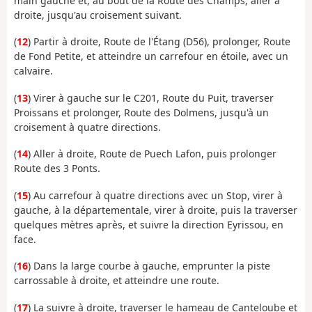
main gauche et, au bout de la Route des Champs, aller à
droite, jusqu'au croisement suivant.
(
12
) Partir à droite, Route de l'Étang (D56), prolonger, Route
de Fond Petite, et atteindre un carrefour en étoile, avec un
calvaire.
(
13
) Virer à gauche sur le C201, Route du Puit, traverser
Proissans et prolonger, Route des Dolmens, jusqu'à un
croisement à quatre directions.
(
14
) Aller à droite, Route de Puech Lafon, puis prolonger
Route des 3 Ponts.
(
15
) Au carrefour à quatre directions avec un Stop, virer à
gauche, à la départementale, virer à droite, puis la traverser
quelques mètres après, et suivre la direction Eyrissou, en
face.
(
16
) Dans la large courbe à gauche, emprunter la piste
carrossable à droite, et atteindre une route.
(
17
) La suivre à droite, traverser le hameau de Canteloube et