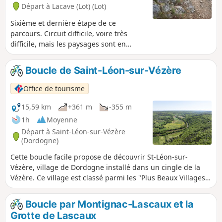
traverser la propriété (participation à l’entretien du site).Le
Départ à Lacave (Lot) (Lot)
passage des VTTistes est possible à titre gracieux en dehors
de ses horaires d'ouverture. Voir les informations pratiques.
Sixième et dernière étape de ce
parcours. Circuit difficile, voire très
difficile, mais les paysages sont en
rapport avec l’effort fourni. Beaucoup de
lieux historiques et de magnifiques
Boucle de Saint-Léon-sur-Vézère
panoramas.
Office de tourisme
15,59 km
+361 m
-355 m
1h
Moyenne
Départ à Saint-Léon-sur-Vézère
(Dordogne)
Cette boucle facile propose de découvrir St-Léon-sur-
Vézère, village de Dordogne installé dans un cingle de la
Vézère. Ce village est classé parmi les "Plus Beaux Villages
de France" et mérite de s'arrêter un moment pour
déambuler dans les ruelles étroites à la découverte de la
Boucle par Montignac-Lascaux et la
magnifique église romane du XIIe siècle et des nombreuses
Grotte de Lascaux
échoppes d'artisans d'art.