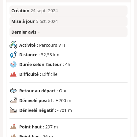
Création
24 sept. 2024
Mise à jour
5 oct. 2024
Dernier avis
–
Activité :
Parcours VTT
Distance :
52,53 km
Durée selon l’auteur :
4h
Difficulté :
Difficile
Retour au départ :
Oui
Dénivelé positif :
+ 700 m
Dénivelé négatif :
- 701 m
Point haut :
297 m
Point bas :
76 m