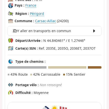
Pays :
France
Région :
Périgord
Commune :
Carsac-Aillac
(24200)
Y aller en transports en commun
Départ/Arrivée :
N 44.840461° / E 1.27446°
Carte(s) IGN :
Ref. 2035E, 2035O, 2036ET, 2037OT
Type de chemins :
■
43% Route
■
42% Carrossable
■
15% Sentier
Portage vélo :
Non renseigné
Difficulté :
Moyenne