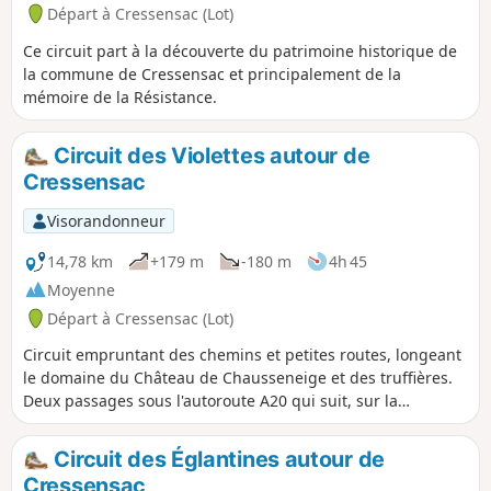
Départ à Cressensac (Lot)
Ce circuit part à la découverte du patrimoine historique de
la commune de Cressensac et principalement de la
mémoire de la Résistance.
Circuit des Violettes autour de
Cressensac
Visorandonneur
14,78 km
+179 m
-180 m
4h 45
Moyenne
Départ à Cressensac (Lot)
Circuit empruntant des chemins et petites routes, longeant
le domaine du Château de Chausseneige et des truffières.
Deux passages sous l'autoroute A20 qui suit, sur la
commune, la vallée de l'ancienne Rivière l'Orupt, devenue
souterraine suite à un tremblement de terre au XVème
Circuit des Églantines autour de
siècle.
Cressensac