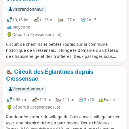
Visorandonneur
10,15 km
+126 m
-127 m
3h 15
Moyenne
Départ à Cressensac (Lot)
Circuit de chemins et petites routes sur la commune
historique de Cressensac. Il longe le domaine du Château
de Chausseneige et des truffières. Deux passages sous
l'autoroute A20 qui longe sur la commune le tracé de la
Rivière l'Orupt, aujourd'hui, souterraine suite à un
Circuit des Églantines depuis
tremblement de terre au XVe siècle.
Cressensac
Visorandonneur
9,98 km
+115 m
-111 m
3h 10
Facile
Départ à Cressensac (Lot)
Randonnée autour du village de Cressensac, village ancien
avec une histoire riche en patrimoine. Deux châteaux :
Tersac, à l'Ouest érigé en 860, qui connut une vie active