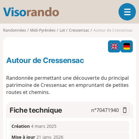
V
O
i
u
s
v
o
Randonnées
Midi-Pyrénées
Lot
Cressensac
Autour de Cressensac
r
r
i
a
r
n
l
d
Autour de Cressensac
a
o
n
a
Randonnée permettant une découverte du principal
v
patrimoine de Cressensac en empruntant de petites
i
routes et chemins.
g
a
t
Fiche technique
n°
70471940
i
o
n
Création
4 mars 2025
Mise à jour
21 janv. 2026