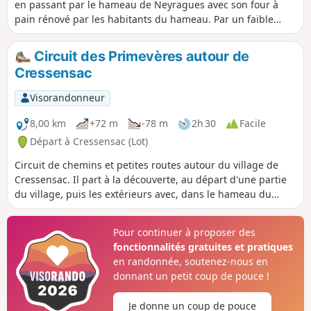
en passant par le hameau de Neyragues avec son four à
pain rénové par les habitants du hameau. Par un faible
dénivelé, on accède à un point haut donnant une vue sur le
village.
Circuit des Primevères autour de
Cressensac
Visorandonneur
8,00 km
+72 m
-78 m
2h 30
Facile
Départ à Cressensac (Lot)
Circuit de chemins et petites routes autour du village de
Cressensac. Il part à la découverte, au départ d'une partie
du village, puis les extérieurs avec, dans le hameau du
Batut, un magnifique pigeonnier. Randonnée facile avec un
faible dénivelé.
Pour continuer à proposer des
fonctionnalités gratuites et pratiques
en randonnée, soutenez-nous en
donnant un petit coup de pouce !
Je donne un coup de pouce