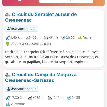
Circuit du Serpolet autour de
Cressensac
Visorandonneur
9,43 km
+63 m
-61 m
2h 50
Facile
Départ à Cressensac (Lot)
Le circuit du Serpolet fait référence à cette plante, le thym
Serpolet, que l'on trouve au Nord-Ouest de Cressensac, et
qui abrite un papillon, l'Azuré du Serpolet, espèce
gravement menacée. Il passe par le hameau de Neyragues,
avec son four à pain et son puits, puis offre une vue sur le
Circuit du Camp du Maquis à
château de Tersac.
Cressensac-Sarrazac
Visorandonneur
17,30 km
+236 m
-242 m
5h 35
Moyenne