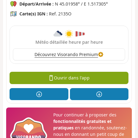
Départ/Arrivée :
N 45.01958° / E 1.517305°
Carte(s) IGN :
Ref. 2135O
Météo détaillée heure par heure
Découvrez Visorando Premium
Ouvrir dans l'app
Pour continuer à proposer des
fonctionnalités gratuites et
pratiques
en randonnée, soutenez-
nous en donnant un petit coup de