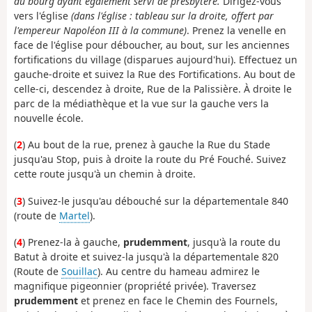
du bourg ayant également servi de presbytère.
Dirigez-vous
vers l'église
(dans l'église : tableau sur la droite, offert par
l'empereur Napoléon III à la commune)
. Prenez la venelle en
face de l'église pour déboucher, au bout, sur les anciennes
fortifications du village (disparues aujourd'hui). Effectuez un
gauche-droite et suivez la Rue des Fortifications. Au bout de
celle-ci, descendez à droite, Rue de la Palissière. À droite le
parc de la médiathèque et la vue sur la gauche vers la
nouvelle école.
(
2
) Au bout de la rue, prenez à gauche la Rue du Stade
jusqu'au Stop, puis à droite la route du Pré Fouché. Suivez
cette route jusqu'à un chemin à droite.
(
3
) Suivez-le jusqu'au débouché sur la départementale 840
(route de
Martel
).
(
4
) Prenez-la à gauche,
prudemment
, jusqu'à la route du
Batut à droite et suivez-la jusqu'à la départementale 820
(Route de
Souillac
). Au centre du hameau admirez le
magnifique pigeonnier (propriété privée). Traversez
prudemment
et prenez en face le Chemin des Fournels,