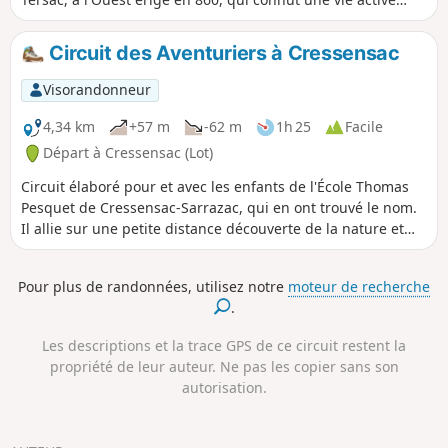
sous Henri IV, aujourd'hui en ruine ; Chausseneige,
propriété privée, à l'Est, édifié au XIIe siècle et reconstruit
Circuit des Aventuriers à Cressensac
au XIIe siècle, en style Renaissance. Un presbytère au cœur
du village. En 1789, la paroisse devient une commune,
Visorandonneur
après avoir fait partie de la Vicomté de Turenne au IXe
siècle.
4,34 km
+57 m
-62 m
1h 25
Facile
Départ à Cressensac (Lot)
Circuit élaboré pour et avec les enfants de l'École Thomas
Pesquet de Cressensac-Sarrazac, qui en ont trouvé le nom.
Il allie sur une petite distance découverte de la nature et
passage dans le village de Cressensac. Balisé en Bleu clair il
est accessible à tout public. Les principaux patrimoines,
Pour plus de randonnées, utilisez notre
moteur de recherche
lieux publics et commerces sont également visibles.
.
Les descriptions et la trace GPS de ce circuit restent la
propriété de leur auteur. Ne pas les copier sans son
autorisation.