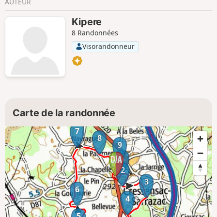
AUTEUR
Kipere
8 Randonnées
Visorandonneur
Carte de la randonnée
7
8
9
1
2
3
6
4
5