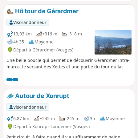
suivant le Ruisseau du Phény et ses remarquables petits
ponts, vous retrouverez le rivage du lac pour terminer cette
Hô'tour de Gérardmer
boucle.
Visorandonneur
13,03 km
+316 m
-318 m
4h 35
Moyenne
Départ à Gérardmer (Vosges)
Une belle boucle qui permet de découvrir Gérardmer intra-
muros, le versant des Xettes et une partie du tour du lac.
Autour de Xonrupt
Visorandonneur
6,87 km
+245 m
-245 m
3h
Moyenne
Départ à Xonrupt-Longemer (Vosges)
Petit circuit, à faire quand il y a suffisamment de neige,