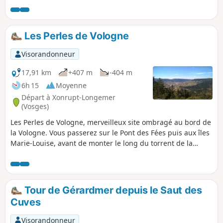
Les Perles de Vologne
Visorandonneur
17,91 km
+407 m
-404 m
6h 15
Moyenne
Départ à Xonrupt-Longemer
(Vosges)
Les Perles de Vologne, merveilleux site ombragé au bord de
la Vologne. Vous passerez sur le Pont des Fées puis aux îles
Marie-Louise, avant de monter le long du torrent de la
Gorge des Roitelets, pour arriver à la roche des Bruyères
d’où vous pourrez admirer la ville de Gerardmer et son lac.
Ensuite, la Fontaine Gilet, située en pleine forêt, vous
rafraichira les mains. Faites une pause à l'Etang de
Tour de Gérardmer depuis le Saut des
Belbriette, avant de redescendre vers le lac de Longemer et
Cuves
la chapelle Saint Florent.
Visorandonneur