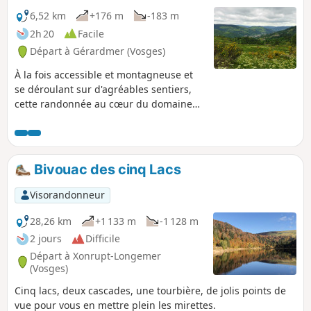
6,52 km
+176 m
-183 m
2h 20
Facile
Départ à Gérardmer (Vosges)
À la fois accessible et montagneuse et
se déroulant sur d'agréables sentiers,
cette randonnée au cœur du domaine
skiable de la Croix Claudé, offre deux
beaux points de vue remarquables sur
le Massif Vosgien.
Bivouac des cinq Lacs
Visorandonneur
28,26 km
+1 133 m
-1 128 m
2 jours
Difficile
Départ à Xonrupt-Longemer
(Vosges)
Cinq lacs, deux cascades, une tourbière, de jolis points de
vue pour vous en mettre plein les mirettes.