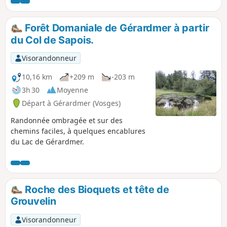
Forêt Domaniale de Gérardmer à partir
du Col de Sapois.
Visorandonneur
10,16 km
+209 m
-203 m
3h 30
Moyenne
Départ à Gérardmer (Vosges)
Randonnée ombragée et sur des
chemins faciles, à quelques encablures
du Lac de Gérardmer.
Roche des Bioquets et tête de
Grouvelin
Visorandonneur