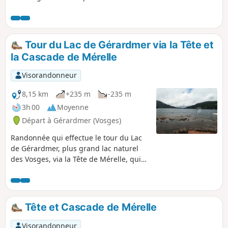
celui-ci est entouré de forêts et, est au
pied de la ville de Gérardmer, connue
pour sa station de ski et, également, où
de nombreuses attractions nautiques
Tour du Lac de Gérardmer via la Tête et
sont possibles.
la Cascade de Mérelle
Visorandonneur
8,15 km
+235 m
-235 m
3h 00
Moyenne
Départ à Gérardmer (Vosges)
Randonnée qui effectue le tour du Lac
de Gérardmer, plus grand lac naturel
des Vosges, via la Tête de Mérelle, qui
offre, depuis son belvédère, en haut de
la tour, un magnifique point de vue sur
le lac et la ville de Gérardmer, puis par
la petite Cascade de Mérelle, cachée
Tête et Cascade de Mérelle
dans un environnement de rochers
recouverts de mousse.
Visorandonneur