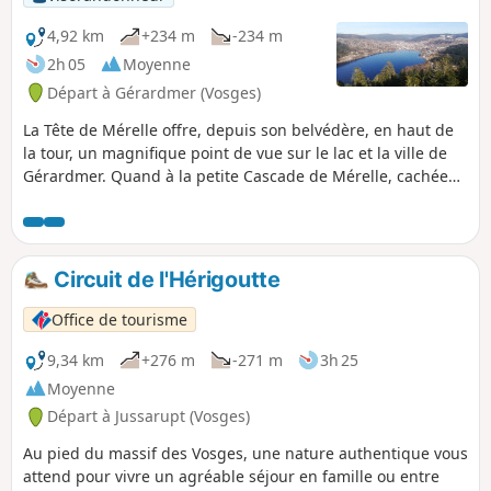
4,92 km
+234 m
-234 m
2h 05
Moyenne
Départ à Gérardmer (Vosges)
La Tête de Mérelle offre, depuis son belvédère, en haut de
la tour, un magnifique point de vue sur le lac et la ville de
Gérardmer. Quand à la petite Cascade de Mérelle, cachée
dans un environnement de rochers recouverts de mousse,
elle mérite le détour.
Circuit de l'Hérigoutte
Office de tourisme
9,34 km
+276 m
-271 m
3h 25
Moyenne
Départ à Jussarupt (Vosges)
Au pied du massif des Vosges, une nature authentique vous
attend pour vivre un agréable séjour en famille ou entre