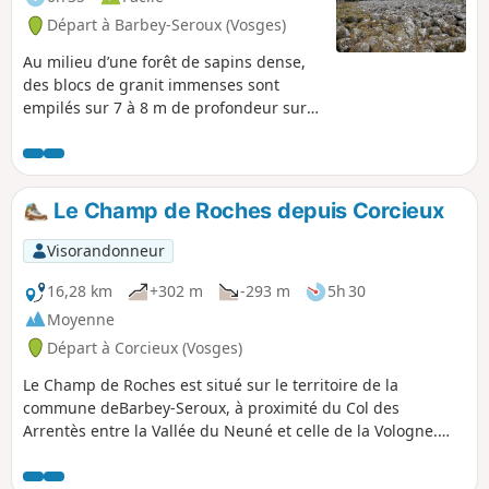
Départ à Barbey-Seroux (Vosges)
Au milieu d’une forêt de sapins dense,
des blocs de granit immenses sont
empilés sur 7 à 8 m de profondeur sur
une longueur de 400 m par 40 m de
large. Le Champ de Roches de Barbey-
Seroux reste une énigme pour les
scientifiques. Un sentier découverte
Le Champ de Roches depuis Corcieux
balisé d'un kilomètre permet de
découvrir cet étonnant chaos rocheux.
Visorandonneur
Balade facile et plaisante pour de
jeunes enfants.
16,28 km
+302 m
-293 m
5h 30
Moyenne
Départ à Corcieux (Vosges)
Le Champ de Roches est situé sur le territoire de la
commune deBarbey-Seroux, à proximité du Col des
Arrentès entre la Vallée du Neuné et celle de la Vologne.
Cette « rivière » de roches s’étend entre des plantations de
résineux sur 400 m de long et 40 m de large, l’existence