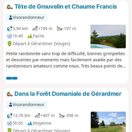
Tête de Grouvelin et Chaume Francis
Visorandonneur
3,94 km
+199 m
-197 m
1h 40
Facile
Départ à Gérardmer (Vosges)
Petite randonnée sans trop de difficulté, bonnes grimpettes
et descentes par moments mais facilement avalée par des
randonneurs amateurs comme nous. Très beaux points de
vue au départ sur la ville et le Lac de Gerardmer ainsi qu'à
la table d'orientation de la Tête du Grouvelin : 360° sur le
massif vosgien et par temps dégagé vue sur les Alpes
suisses. Une petite surprise à la Chaume Francis avec des
Dans la Forêt Domaniale de Gérardmer
parapentistes apprenant en pente école.
Visorandonneur
13,76 km
+407 m
-398 m
5h 05
Moyenne
Départ à Gérardmer (Vosges)