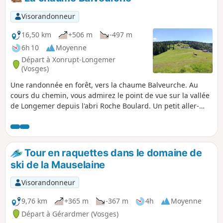
Visorandonneur
16,50 km
+506 m
-497 m
6h 10
Moyenne
Départ à Xonrupt-Longemer
(Vosges)
Une randonnée en forêt, vers la chaume Balveurche. Au
cours du chemin, vous admirez le point de vue sur la vallée
de Longemer depuis l'abri Roche Boulard. Un petit aller-
retour vers Belle Roche vous offre le panorama sur le Lac de
Retournemer. Le carrefour Irénée Duvoid vous offre un petit
coin de repos et de détente. Enfin, vous pourrez admirer le
ruisseau de Belbriette dans son écrin de verdure,
Tour en raquettes dans le domaine de
particulièrement joli en période automnale.
ski de la Mauselaine
Visorandonneur
9,76 km
+365 m
-367 m
4h
Moyenne
Départ à Gérardmer (Vosges)