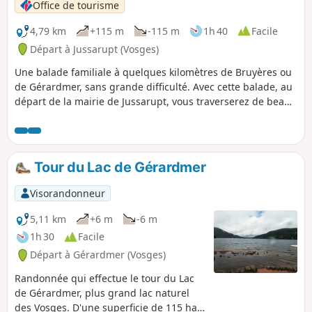
fermé de (1) à (2) par arrêté municipal depuis le 15 Mars
Office de tourisme
2024 pour travaux. Voir informations pratiques
4,79 km
+115 m
-115 m
1h 40
Facile
Départ à Jussarupt (Vosges)
Une balade familiale à quelques kilomètres de Bruyères ou
de Gérardmer, sans grande difficulté. Avec cette balade, au
départ de la mairie de Jussarupt, vous traverserez de beaux
massifs forestiers et découvrirez le charmant village.
Tour du Lac de Gérardmer
Visorandonneur
5,11 km
+6 m
-6 m
1h 30
Facile
Départ à Gérardmer (Vosges)
Randonnée qui effectue le tour du Lac
de Gérardmer, plus grand lac naturel
des Vosges. D'une superficie de 115 ha,