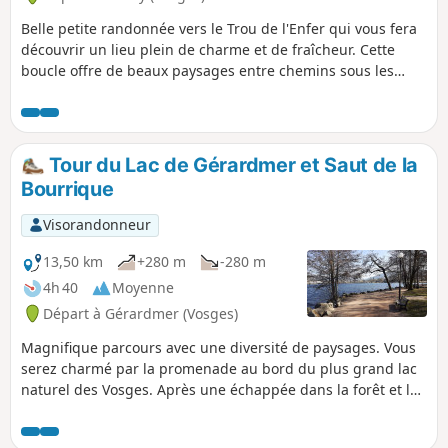
Belle petite randonnée vers le Trou de l'Enfer qui vous fera
découvrir un lieu plein de charme et de fraîcheur. Cette
boucle offre de beaux paysages entre chemins sous les
arbres le long de cours d'eau ou à découvert avec de beaux
panoramas.
Tour du Lac de Gérardmer et Saut de la
Bourrique
Visorandonneur
13,50 km
+280 m
-280 m
4h 40
Moyenne
Départ à Gérardmer (Vosges)
Magnifique parcours avec une diversité de paysages. Vous
serez charmé par la promenade au bord du plus grand lac
naturel des Vosges. Après une échappée dans la forêt et les
pâturages qui bordent la rive Sud du lac, vous profiterez de
la beauté naturelle du site du Saut de la Bourrique. En