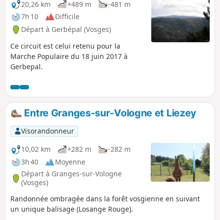
20,26 km
+489 m
-481 m
7h 10
Difficile
Départ à Gerbépal (Vosges)
Ce circuit est celui retenu pour la
Marche Populaire du 18 juin 2017 à
Gerbepal.
Entre Granges-sur-Vologne et Liezey
Visorandonneur
10,02 km
+282 m
-282 m
3h 40
Moyenne
Départ à Granges-sur-Vologne
(Vosges)
Randonnée ombragée dans la forêt vosgienne en suivant
un unique balisage (Losange Rouge).