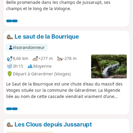
Belle promenade dans les champs de Jussarupt, ses
champs et le long de la Vologne.
Le saut de la Bourrique
Visorandonneur
8,60 km
+277 m
-278 m
3h 15
Moyenne
Départ à Gérardmer (Vosges)
Le Saut de la Bourrique est une chute d'eau du massif des
Vosges située sur la commune de Gérardmer. La légende
liée au nom de cette cascade viendrait vraiment d’une
bourrique qui appartenait à un seigneur. Rentrant de
croisades, celui-ci se fit attaquer par des bandits, pour le
protéger l’animal se jeta sur eux au pied de la cascade où
elle périt avec les mécréants. 28/05/2024 : Rando non
Les Clous depuis Jussarupt
réalisable pour le moment : Sentier du saut de la bourrique