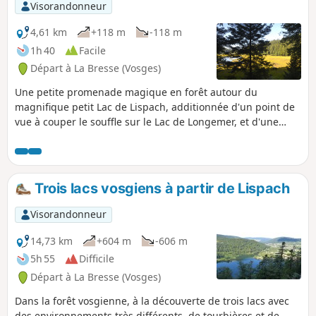
Visorandonneur
4,61 km
+118 m
-118 m
1h 40
Facile
Départ à La Bresse (Vosges)
Une petite promenade magique en forêt autour du
magnifique petit Lac de Lispach, additionnée d'un point de
vue à couper le souffle sur le Lac de Longemer, et d'une
petite visite à l'entrée d'une ancienne mine de cuivre du
XVIe siècle.
Trois lacs vosgiens à partir de Lispach
Visorandonneur
14,73 km
+604 m
-606 m
5h 55
Difficile
Départ à La Bresse (Vosges)
Dans la forêt vosgienne, à la découverte de trois lacs avec
des environnements très différents, de tourbières et de