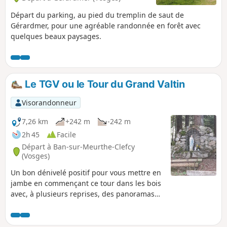
Départ du parking, au pied du tremplin de saut de
Gérardmer, pour une agréable randonnée en forêt avec
quelques beaux paysages.
Le TGV ou le Tour du Grand Valtin
Visorandonneur
7,26 km
+242 m
-242 m
2h 45
Facile
Départ à Ban-sur-Meurthe-Clefcy
(Vosges)
Un bon dénivelé positif pour vous mettre en
jambe en commençant ce tour dans les bois
avec, à plusieurs reprises, des panoramas
somptueux sur les bois de la Haute Meurthe
pour continuer à cheminer au travers du
Rupt Frémiat et parachever votre itinéraire