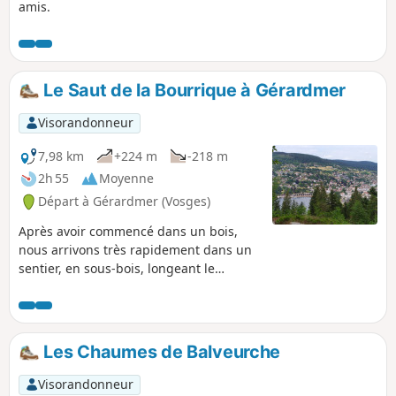
amis.
Le Saut de la Bourrique à Gérardmer
Visorandonneur
7,98 km
+224 m
-218 m
2h 55
Moyenne
Départ à Gérardmer (Vosges)
Après avoir commencé dans un bois,
nous arrivons très rapidement dans un
sentier, en sous-bois, longeant le
Ruisseau du Phény qui ne fait qu'un
avec le sentier, sauf lors de nombreux
passages sur des petits ponts de pierre.
Il nous guide jusqu'au Saut de la
Les Chaumes de Balveurche
Bourrique. Encore quelques
hectomètres de montée et nous
Visorandonneur