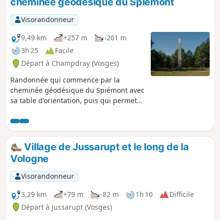
cheminée géodésique du Spiémont
Visorandonneur
9,49 km
+257 m
-261 m
3h 25
Facile
Départ à Champdray (Vosges)
Randonnée qui commence par la
cheminée géodésique du Spiémont avec
sa table d'orientation, puis qui permet
la découverte de "pierres à sacrifices",
avec de magnifiques cupules qui
auraient, soit disant, servies aux rites
anciens. Direction ensuite à Laleu
Village de Jussarupt et le long de la
Colline (Colline au Loup), petit mont
Vologne
avec son sommet couronné de roches et
qui offre, depuis sa passerelle, un
Visorandonneur
panorama sur les Moyennes Vosges. Au
retour, un passage par la Tourbière de
3,29 km
+79 m
-82 m
1h 10
Difficile
la Bouyère avant de rejoindre le village
Départ à Jussarupt (Vosges)
de Champdray.