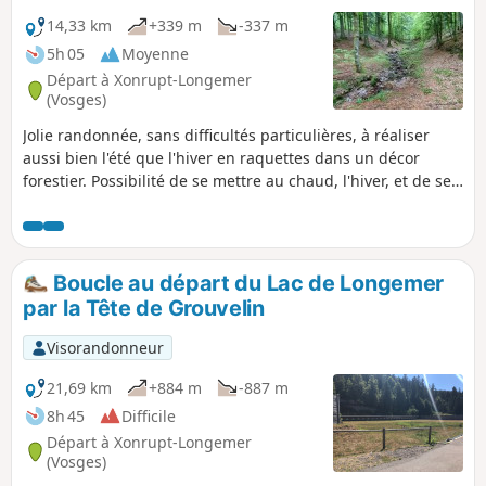
arrivons, après l'Urson, sur un large
sentier qui nous mène au Col du Haut
14,33 km
+339 m
-337 m
de la Côte. Une partie sur route en
5h 05
Moyenne
montée et la descente commence avec
Départ à Xonrupt-Longemer
des endroits plus délicats que d'autres.
(Vosges)
Avant de regagner le départ, un
Jolie randonnée, sans difficultés particulières, à réaliser
magnifique point de vue à la Roche du
aussi bien l'été que l'hiver en raquettes dans un décor
Renard.
forestier. Possibilité de se mettre au chaud, l'hiver, et de se
restaurer à l'auberge des "Chaumes de Balveurche".
Boucle au départ du Lac de Longemer
par la Tête de Grouvelin
Visorandonneur
21,69 km
+884 m
-887 m
8h 45
Difficile
Départ à Xonrupt-Longemer
(Vosges)