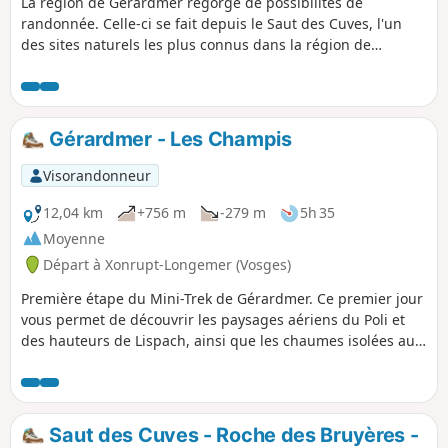
La région de Gérardmer regorge de possibilités de
informations pratiques.
randonnée. Celle-ci se fait depuis le Saut des Cuves, l'un
des sites naturels les plus connus dans la région de
Gérardmer, en dehors des lacs. La randonnée passe par
différents points de vues, dont la Roche des Bruyères, la
Roche du Corbeau, la Roche du Chien et la Roche du Page.
Elle emprunte les belles Gorges des Roitelets, et passe près
Gérardmer - Les Champis
de la Chapelle Sainte-Anne, à Martimpré. Le circuit ce
compose de trois grandes montées, qui varient entre 200 et
Visorandonneur
300 m de dénivelé chacune.
12,04 km
+756 m
-279 m
5h 35
Moyenne
Départ à Xonrupt-Longemer (Vosges)
Première étape du Mini-Trek de Gérardmer. Ce premier jour
vous permet de découvrir les paysages aériens du Poli et
des hauteurs de Lispach, ainsi que les chaumes isolées au
dessus de la Vallée de Vologne. Cette étape permet une
progression régulière vers le Chalet des Champis, lieu
d’hébergement et de pause pour la nuit. C'est également
l'occasion de passer une nuit en cabane non-gardée qui a
Saut des Cuves - Roche des Bruyères -
(presque) tout pour plaire : isolée et à au moins 30 min de