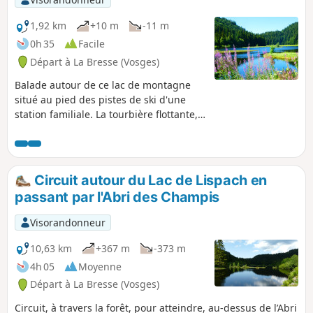
1,92 km
+10 m
-11 m
0h 35
Facile
Départ à La Bresse (Vosges)
Balade autour de ce lac de montagne
situé au pied des pistes de ski d'une
station familiale. La tourbière flottante,
qui recouvre une partie de la surface de
l'eau, offre des vues magnifiques, dans
une ambiance particulière.
Circuit autour du Lac de Lispach en
passant par l'Abri des Champis
Visorandonneur
10,63 km
+367 m
-373 m
4h 05
Moyenne
Départ à La Bresse (Vosges)
Circuit, à travers la forêt, pour atteindre, au-dessus de l’Abri