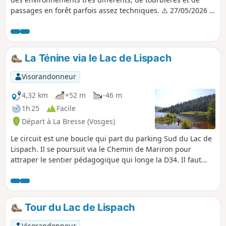
passages en forêt parfois assez techniques. ⚠️ 27/05/2026 :
Le sentier Diehlaine entre (9) et (D/A) est actuellement
fermé pour des travaux de sécurisation du parcours.Si ce
sentier rouvre, n’hésitez pas à nous en informer dans les
commentaires de cette randonnée.
La Ténine via le Lac de Lispach
Visorandonneur
4,32 km
+52 m
-46 m
1h 25
Facile
Départ à La Bresse (Vosges)
Le circuit est une boucle qui part du parking Sud du Lac de
Lispach. Il se poursuit via le Chemin de Mariron pour
attraper le sentier pédagogique qui longe la D34. Il faut
emprunter la D34 sur environ 100 m pour attraper le
Chemin de Ehlinger, puis le sentier du Collet de la Mine qui
vous amène au Lac de Lispach. Le tour du lac avec ses
panneaux pédagogiques est très agréable à faire
Tour du Lac de Lispach
Visorandonneur