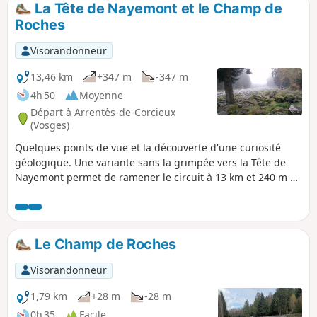
La Tête de Nayemont et le Champ de
p
Roches
Visorandonneur
13,46 km
+347 m
-347 m
4h 50
Moyenne
Départ à Arrentès-de-Corcieux
(Vosges)
Quelques points de vue et la découverte d'une curiosité
géologique. Une variante sans la grimpée vers la Tête de
Nayemont permet de ramener le circuit à 13 km et 240 m de
dénivelé (voir description). Important : suite aux
commentaires reçus, le tracé de cette randonnée a été
modifié afin d'éviter les chemins disparus dans la
végétation. Cette randonnée comprend une partie
Le Champ de Roches
goudronnée en début et fin de circuit, ainsi que quelques
routes forestières qui ne peuvent être évitées.
Visorandonneur
1,79 km
+28 m
-28 m
0h 35
Facile