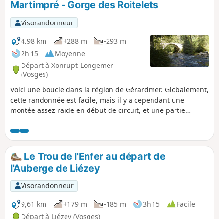
Martimpré - Gorge des Roitelets
marche de toute agglomération, en plein milieu des
chaumes, accessible à tous et toute l'année...Il s'agit d'un
Visorandonneur
incontournable du secteur.
4,98 km
+288 m
-293 m
2h 15
Moyenne
Départ à Xonrupt-Longemer
(Vosges)
Voici une boucle dans la région de Gérardmer. Globalement,
cette randonnée est facile, mais il y a cependant une
montée assez raide en début de circuit, et une partie
beaucoup plus sportive dans la Gorge des Roitelets.La plus
grande partie se fait en forêt, ce qui peut être agréable par
forte chaleur. Par période humide, attention, les rochers
peuvent être glissants.
Le Trou de l'Enfer au départ de
l'Auberge de Liézey
Visorandonneur
9,61 km
+179 m
-185 m
3h 15
Facile
Départ à Liézey (Vosges)