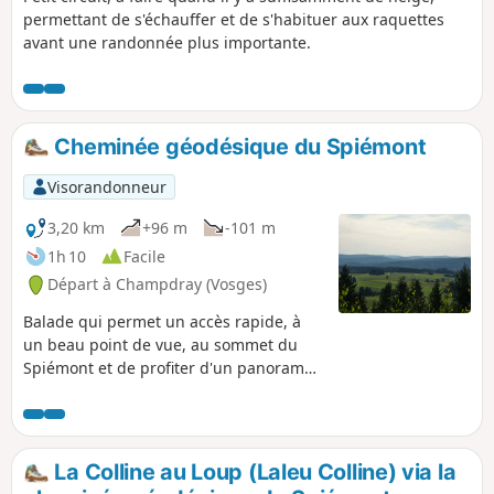
permettant de s'échauffer et de s'habituer aux raquettes
avant une randonnée plus importante.
Cheminée géodésique du Spiémont
Visorandonneur
3,20 km
+96 m
-101 m
1h 10
Facile
Départ à Champdray (Vosges)
Balade qui permet un accès rapide, à
un beau point de vue, au sommet du
Spiémont et de profiter d'un panorama
sur les Vosges et la vallée de la Vologne.
La présence d'une cheminée
géodésique et d'une table d'orientation
viennent compléter la randonnée.
La Colline au Loup (Laleu Colline) via la