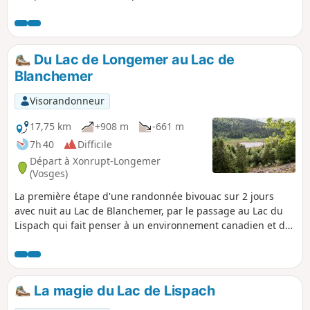
Du Lac de Longemer au Lac de
Blanchemer
Visorandonneur
17,75 km
+908 m
-661 m
7h 40
Difficile
Départ à Xonrupt-Longemer
(Vosges)
La première étape d'une randonnée bivouac sur 2 jours
avec nuit au Lac de Blanchemer, par le passage au Lac du
Lispach qui fait penser à un environnement canadien et de
la tourbière du Machais. Difficulté et joli point de vue
pourraient résumer cette première étape.
La magie du Lac de Lispach