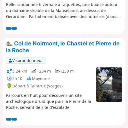
Belle randonnée hivernale à raquettes, une boucle autour
du domaine skiable de la Mauselaine, au-dessus de
Gérardmer. Parfaitement balisée avec des numéros (dans
notre cas suivre le N°1), par des panneaux jaunes et des
flèches pour indiquer la direction.
Col de Noirmont, le Chastel et Pierre de
la Roche
Visorandonneur
5,24 km
+234 m
-239 m
2h 10
Moyenne
Départ à Taintrux (Vosges)
Parcours en huit pour découvrir un site
archéologique druidique puis la Pierre de la
Roche, servant de site d'escalade.