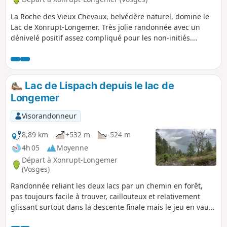
La Roche des Vieux Chevaux, belvédère naturel, domine le
Lac de Xonrupt-Longemer. Très jolie randonnée avec un
dénivelé positif assez compliqué pour les non-initiés.
Attention : la pente est forte sur le premier kilomètre.
Lac de Lispach depuis le lac de
Longemer
Visorandonneur
8,89 km
+532 m
-524 m
4h 05
Moyenne
Départ à Xonrupt-Longemer
(Vosges)
Randonnée reliant les deux lacs par un chemin en forêt,
pas toujours facile à trouver, caillouteux et relativement
glissant surtout dans la descente finale mais le jeu en vaut
la chandelle: le lac-tourbière de Lispach est magnifique!