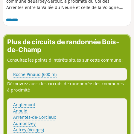
commune deBarbey-Seroux, à proximité du Col des
Arrentès entre la Vallée du Neuné et celle de la Vologne.
Cette « rivière » de roches s’étend entre des plantations de
résineux sur 400 m de long et 40 m de large, l’existence
d’un tel chaos étonne et donne lieu à de nombreuses
légendes où la présence du Malin n’est jamais bien loin. Si
l'essentiel de cette randonnée s'effectue sur des sentiers et
Plus de circuits de randonnée Bois-
des chemins forestiers, la boucle relativement longue, mais
de-Champ
facile, emprunte quelques bouts de routes qui permettent
de découvrir la ville de Corcieux au départ et à l'arrivée
Consultez les points d'intérêts situés sur cette commune :
ainsi que les charmants hameaux aux alentours. De très
beaux paysages, bucoliques à souhait, tout au long de ce
Roche Pinaud (600 m)
circuit.
Découvrez aussi les circuits de randonnée des communes
à proximité
Anglemont
Anould
Arrentès-de-Corcieux
Aumontzey
Autrey (Vosges)