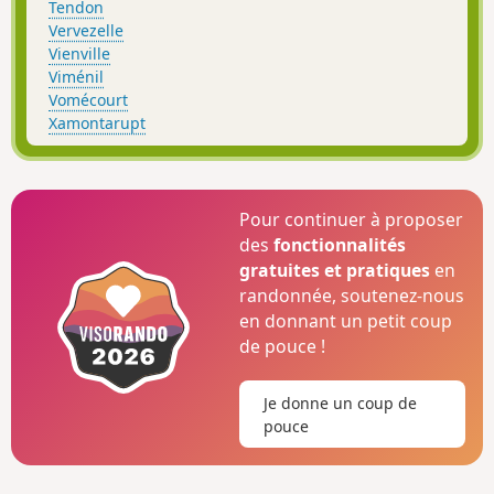
Tendon
Vervezelle
Vienville
Viménil
Vomécourt
Xamontarupt
Pour continuer à proposer
des
fonctionnalités
gratuites et pratiques
en
randonnée, soutenez-nous
en donnant un petit coup
de pouce !
Je donne un coup de
pouce