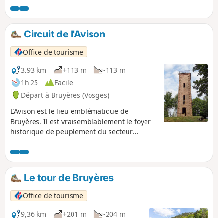
Circuit de l'Avison
Office de tourisme
3,93 km
+113 m
-113 m
1h 25
Facile
Départ à Bruyères (Vosges)
L’Avison est le lieu emblématique de
Bruyères. Il est vraisemblablement le foyer
historique de peuplement du secteur
puisque on y a retrouvé des vestiges datant
du IVe siècle. C’est également un lieu de
promenade privilégié des Bruyèrois. Un
point de vue à 360° vous attend du haut du
Le tour de Bruyères
mirador. Découvrez les vallées
environnantes et les principaux sommets
Office de tourisme
des Vosges.
9,36 km
+201 m
-204 m