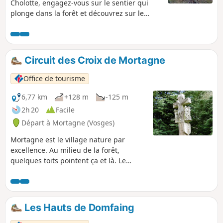
Cholotte, engagez-vous sur le sentier qui
plonge dans la forêt et découvrez sur le
parcours la Roche de Belle-Jambe.
Circuit des Croix de Mortagne
Office de tourisme
6,77 km
+128 m
-125 m
2h 20
Facile
Départ à Mortagne (Vosges)
Mortagne est le village nature par
excellence. Au milieu de la forêt,
quelques toits pointent ça et là. Le
circuit vous permet de découvrir quatre
hameaux du village appelés Bouts et les
innombrables croix qui les jalonnent.
Les Hauts de Domfaing