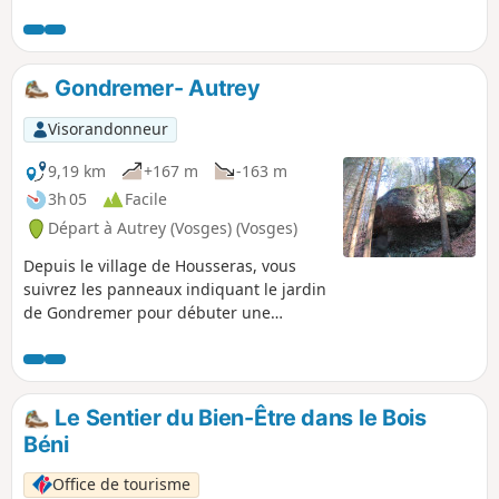
Gondremer- Autrey
Visorandonneur
9,19 km
+167 m
-163 m
3h 05
Facile
Départ à Autrey (Vosges) (Vosges)
Depuis le village de Housseras, vous
suivrez les panneaux indiquant le jardin
de Gondremer pour débuter une
randonnée qui va vous faire découvrir le
jardin botanique de Gondremer, les
Roches de l'Ours et le sentier des
Grands Sapins.
Le Sentier du Bien-Être dans le Bois
Béni
Office de tourisme