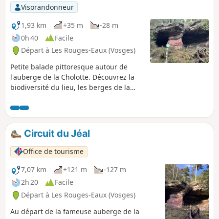
p
Visorandonneur
1,93 km
+35 m
-28 m
0h 40
Facile
Départ à Les Rouges-Eaux (Vosges)
Petite balade pittoresque autour de
l'auberge de la Cholotte. Découvrez la
biodiversité du lieu, les berges de la
Mortagne et la Roche Belle Jambe.
Circuit du Jéal
Office de tourisme
7,07 km
+121 m
-127 m
2h 20
Facile
Départ à Les Rouges-Eaux (Vosges)
Au départ de la fameuse auberge de la