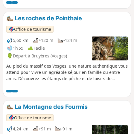
Les roches de Pointhaie
Office de tourisme
5,60 km
+120 m
-124 m
1h 55
Facile
Départ à Bruyères (Vosges)
Au pied du massif des Vosges, une nature authentique vous
attend pour vivre un agréable séjour en famille ou entre
amis. Découvrez les étangs de pêche et de loisirs de
Pointhaie avant de partir à l'ascension des Roches, pour
profiter d'un joli point de vue sur Bruyères et sa vallée.
La Montagne des Fourmis
Office de tourisme
4,24 km
+91 m
-91 m