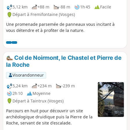
5,12 km
+88 m
-88 m
1h 45
Facile
Départ à Fremifontaine (Vosges)
Une promenade parsemée de panneaux vous incitant à
vous détendre et à profiter de la nature.
Col de Noirmont, le Chastel et Pierre de
la Roche
Visorandonneur
5,24 km
+234 m
-239 m
2h 10
Moyenne
Départ à Taintrux (Vosges)
Parcours en huit pour découvrir un site
archéologique druidique puis la Pierre de la
Roche, servant de site d'escalade.