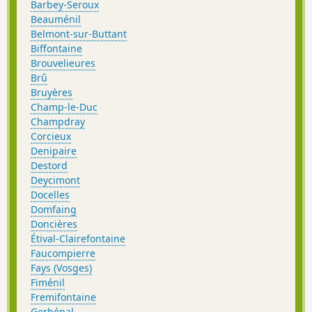
Barbey-Seroux
Beauménil
Belmont-sur-Buttant
Biffontaine
Brouvelieures
Brû
Bruyères
Champ-le-Duc
Champdray
Corcieux
Denipaire
Destord
Deycimont
Docelles
Domfaing
Doncières
Étival-Clairefontaine
Faucompierre
Fays (Vosges)
Fiménil
Fremifontaine
Gerbépal