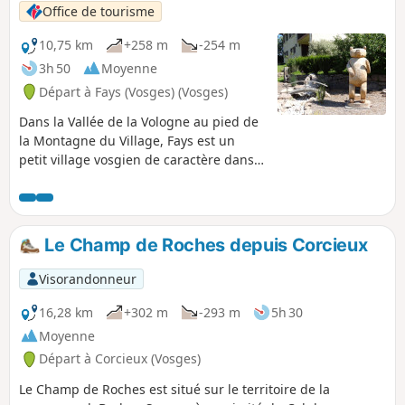
Office de tourisme
10,75 km
+258 m
-254 m
3h 50
Moyenne
Départ à Fays (Vosges) (Vosges)
Dans la Vallée de la Vologne au pied de
la Montagne du Village, Fays est un
petit village vosgien de caractère dans
un écrin de verdure.
Le Champ de Roches depuis Corcieux
Visorandonneur
16,28 km
+302 m
-293 m
5h 30
Moyenne
Départ à Corcieux (Vosges)
Le Champ de Roches est situé sur le territoire de la