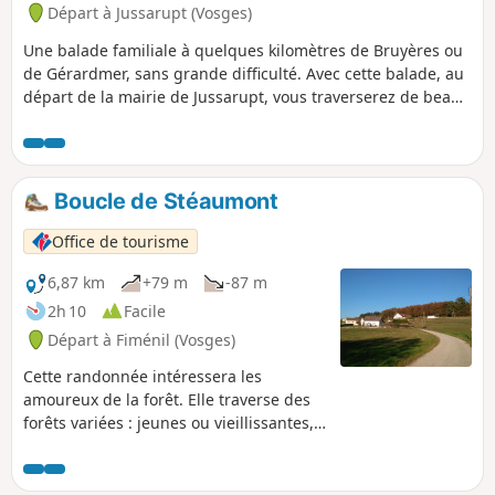
Départ à Jussarupt (Vosges)
Une balade familiale à quelques kilomètres de Bruyères ou
de Gérardmer, sans grande difficulté. Avec cette balade, au
départ de la mairie de Jussarupt, vous traverserez de beaux
massifs forestiers et découvrirez le charmant village.
Boucle de Stéaumont
Office de tourisme
6,87 km
+79 m
-87 m
2h 10
Facile
Départ à Fiménil (Vosges)
Cette randonnée intéressera les
amoureux de la forêt. Elle traverse des
forêts variées : jeunes ou vieillissantes,
de feuillus ou de résineux, denses ou
clairsemées. Suivant l’heure du jour ou
la saison, vous serez accompagnés par