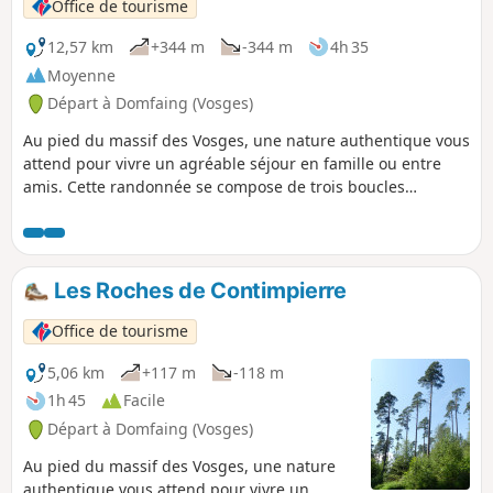
Office de tourisme
12,57 km
+344 m
-344 m
4h 35
Moyenne
Départ à Domfaing (Vosges)
Au pied du massif des Vosges, une nature authentique vous
attend pour vivre un agréable séjour en famille ou entre
amis. Cette randonnée se compose de trois boucles
successives et peut donc être raccourcie si nécessaire.
Les Roches de Contimpierre
Office de tourisme
5,06 km
+117 m
-118 m
1h 45
Facile
Départ à Domfaing (Vosges)
Au pied du massif des Vosges, une nature
authentique vous attend pour vivre un