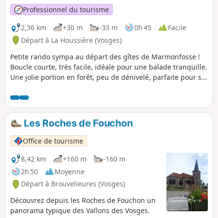
Professionnel du tourisme
2,36 km
+30 m
-33 m
0h 45
Facile
Départ à La Houssière (Vosges)
Petite rando sympa au départ des gîtes de Marmonfosse !
Boucle courte, très facile, idéale pour une balade tranquille.
Une jolie portion en forêt, peu de dénivelé, parfaite pour se
ressourcer sans trop d'effort.
Les Roches de Fouchon
Office de tourisme
8,42 km
+160 m
-160 m
2h 50
Moyenne
Départ à Brouvelieures (Vosges)
Découvrez depuis les Roches de Fouchon un
panorama typique des Vallons des Vosges.