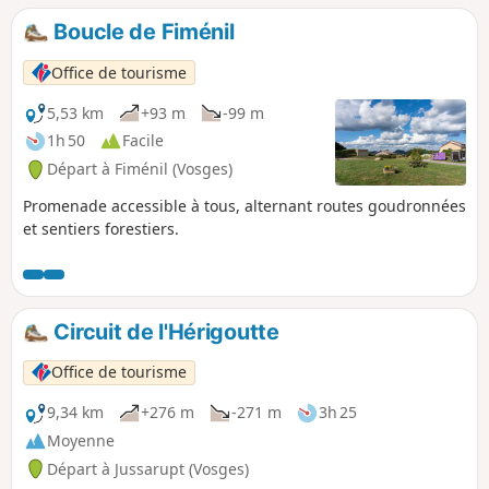
le chant des oiseaux.
Boucle de Fiménil
Office de tourisme
5,53 km
+93 m
-99 m
1h 50
Facile
Départ à Fiménil (Vosges)
Promenade accessible à tous, alternant routes goudronnées
et sentiers forestiers.
Circuit de l'Hérigoutte
Office de tourisme
9,34 km
+276 m
-271 m
3h 25
Moyenne
Départ à Jussarupt (Vosges)