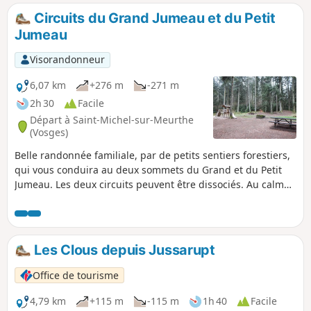
Circuits du Grand Jumeau et du Petit
Jumeau
Visorandonneur
6,07 km
+276 m
-271 m
2h 30
Facile
Départ à Saint-Michel-sur-Meurthe
(Vosges)
Belle randonnée familiale, par de petits sentiers forestiers,
qui vous conduira au deux sommets du Grand et du Petit
Jumeau. Les deux circuits peuvent être dissociés. Au calme
et à l'ombre, cette randonnée est un choix idéal pour une
balade en temps de grosse chaleur estivale. Avec, en prime,
une aire de jeux, un petit étang et des tables de pique-
nique dans une magnifique clairière, au point de départ.
Les Clous depuis Jussarupt
Office de tourisme
4,79 km
+115 m
-115 m
1h 40
Facile