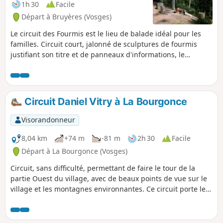
1h 30
Facile
Départ à Bruyères (Vosges)
Le circuit des Fourmis est le lieu de balade idéal pour les
familles. Circuit court, jalonné de sculptures de fourmis
justifiant son titre et de panneaux d'informations, le
symbole du balisage est une fourmi.
Circuit Daniel Vitry à La Bourgonce
Visorandonneur
8,04 km
+74 m
-81 m
2h 30
Facile
Départ à La Bourgonce (Vosges)
Circuit, sans difficulté, permettant de faire le tour de la
partie Ouest du village, avec de beaux points de vue sur le
village et les montagnes environnantes. Ce circuit porte le
nom de Daniel Vitry, membre du Club Vosgien de Raon-
l'Étape, qui a œuvré pour le développement de la
randonnée à La Bourgonce.