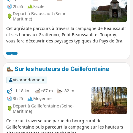
2h 55
Facile
Départ à Beaussault (Seine-
Maritime)
Cet agréable parcours à travers la campagne de Beaussault
et ses hameaux Grattenoix, Petit Beaussault et Toupray,
vous fera découvrir des paysages typiques du Pays de Bray,
ainsi que le patrimoine communal et des curiosités
appartenant à des particuliers comme les ruines de l'ancien
château-fort.
Sur les hauteurs de Gaillefontaine
Visorandonneur
11,18 km
+87 m
-82 m
3h 25
Moyenne
Départ à Gaillefontaine (Seine-
Maritime)
Ce circuit traverse une partie du bourg rural de
Gaillefontaine puis parcourt la campagne sur les hauteurs