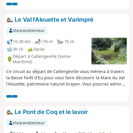
Saint-Étienne.
Le Val l'Alouette et Varimpré
Visorandonneur
10,38 km
+76 m
-75 m
3h 10
Facile
Départ à Callengeville (Seine-
Maritime)
Ce circuit au départ de Callengeville vous mènera à travers
la Basse forêt d'Eu pour vous faire découvrir la Mare du Val
l'Alouette, patrimoine naturel brayon. Vous pourrez admirer
des conifères remarquables comme les pins sylvestres ou
les Douglas dans l'arboretum. Au retour, vous passerez
devant l'ancienne verrerie de Varimpré et le parc éolien.
Le Pont de Coq et le lavoir
Visorandonneur