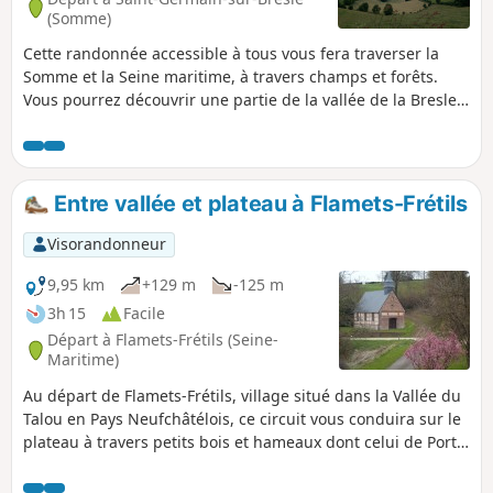
(Somme)
Cette randonnée accessible à tous vous fera traverser la
Somme et la Seine maritime, à travers champs et forêts.
Vous pourrez découvrir une partie de la vallée de la Bresle,
les étangs de Neuville-Coppegueule ainsi que ceux de Vieux
Rouen-sur-Bresle.
Entre vallée et plateau à Flamets-Frétils
Visorandonneur
9,95 km
+129 m
-125 m
3h 15
Facile
Départ à Flamets-Frétils (Seine-
Maritime)
Au départ de Flamets-Frétils, village situé dans la Vallée du
Talou en Pays Neufchâtélois, ce circuit vous conduira sur le
plateau à travers petits bois et hameaux dont celui de Port-
Mort avec sa chapelle.