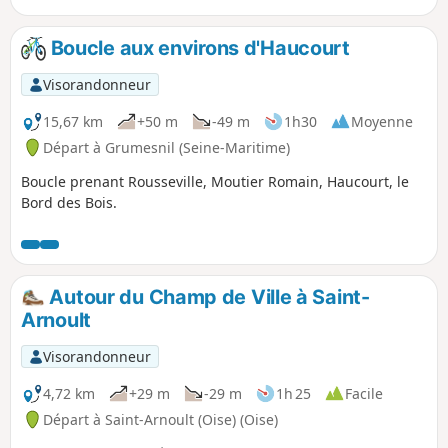
Boucle aux environs d'Haucourt
Visorandonneur
15,67 km
+50 m
-49 m
1h30
Moyenne
Départ à Grumesnil (Seine-Maritime)
Boucle prenant Rousseville, Moutier Romain, Haucourt, le
Bord des Bois.
Autour du Champ de Ville à Saint-
Arnoult
Visorandonneur
4,72 km
+29 m
-29 m
1h 25
Facile
Départ à Saint-Arnoult (Oise) (Oise)