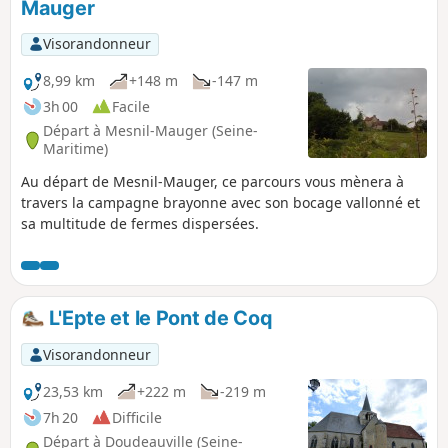
Mauger
Visorandonneur
8,99 km
+148 m
-147 m
3h 00
Facile
Départ à Mesnil-Mauger (Seine-
Maritime)
Au départ de Mesnil-Mauger, ce parcours vous mènera à
travers la campagne brayonne avec son bocage vallonné et
sa multitude de fermes dispersées.
L'Epte et le Pont de Coq
Visorandonneur
23,53 km
+222 m
-219 m
7h 20
Difficile
Départ à Doudeauville (Seine-