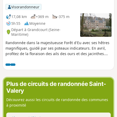
Visorandonneur
17,08 km
+369 m
-375 m
5h 55
Moyenne
Départ à Grandcourt (Seine-
Maritime)
Randonnée dans la majestueuse Forêt d'Eu avec ses hêtres
magnifiques, guidé par ses poteaux indicateurs. En avril,
profitez de la floraison des ails des ours et des jacinthes.
Jolie vue sur le château de la Vigogne. Vous pourrez croiser
quelques chevreuils. La randonnée se finit par une
magnifique vue sur la vallée de l'Yères.
Plus de circuits de randonnée Saint-
Valery
Découvrez aussi les circuits de randonnée des communes
à proximité