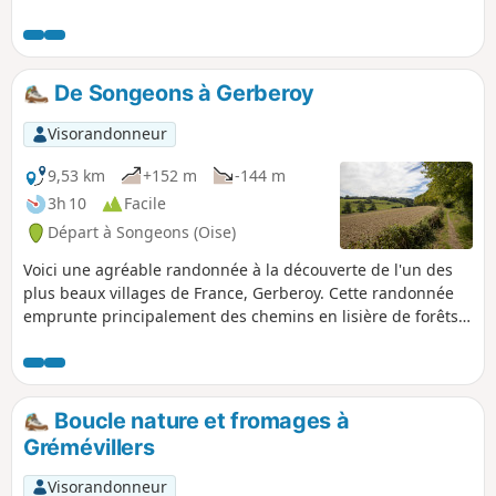
De Songeons à Gerberoy
Visorandonneur
9,53 km
+152 m
-144 m
3h 10
Facile
Départ à Songeons (Oise)
Voici une agréable randonnée à la découverte de l'un des
plus beaux villages de France, Gerberoy. Cette randonnée
emprunte principalement des chemins en lisière de forêts
ou en sous-bois, ce qui en fait une randonnée au calme.
Boucle nature et fromages à
Grémévillers
Visorandonneur