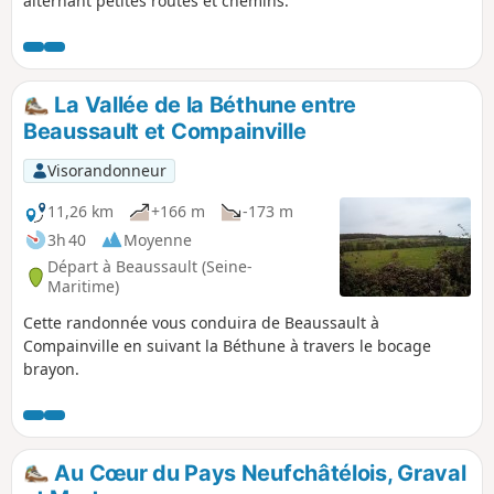
alternant petites routes et chemins.
La Vallée de la Béthune entre
Beaussault et Compainville
Visorandonneur
11,26 km
+166 m
-173 m
3h 40
Moyenne
Départ à Beaussault (Seine-
Maritime)
Cette randonnée vous conduira de Beaussault à
Compainville en suivant la Béthune à travers le bocage
brayon.
Au Cœur du Pays Neufchâtélois, Graval