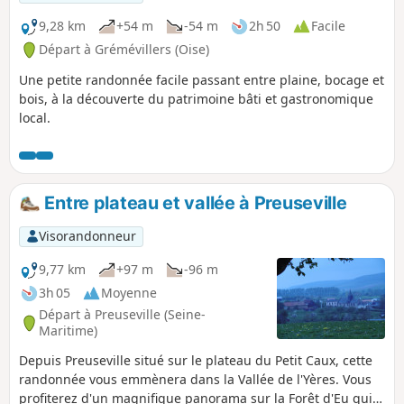
9,28 km
+54 m
-54 m
2h 50
Facile
Départ à Grémévillers (Oise)
Une petite randonnée facile passant entre plaine, bocage et
bois, à la découverte du patrimoine bâti et gastronomique
local.
Entre plateau et vallée à Preuseville
Visorandonneur
9,77 km
+97 m
-96 m
3h 05
Moyenne
Départ à Preuseville (Seine-
Maritime)
Depuis Preuseville situé sur le plateau du Petit Caux, cette
randonnée vous emmènera dans la Vallée de l'Yères. Vous
profiterez d'un magnifique panorama sur la Forêt d'Eu qui