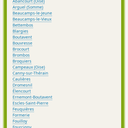
Abancourt (Oise)
Arguel (Somme)
Beaucamps-le-Jeune
Beaucamps-le-Vieux
Bettembos
Blargies
Boutavent
Bouvresse
Brocourt
Brombos
Broquiers
Campeaux (Oise)
Canny-sur-Thérain
Caulières
Dromesnil
Élencourt
Ernemont-Boutavent
Escles-Saint-Pierre
Feuquières
Formerie
Fouilloy
Fourcigny