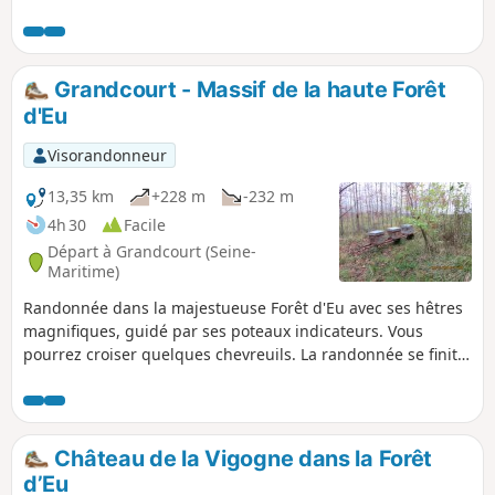
profiterez depuis la table d'orientation à
Sainte-Catherine d'un magnifique panorama
sur la vallée de l'Yères.
Grandcourt - Massif de la haute Forêt
d'Eu
Visorandonneur
13,35 km
+228 m
-232 m
4h 30
Facile
Départ à Grandcourt (Seine-
Maritime)
Randonnée dans la majestueuse Forêt d'Eu avec ses hêtres
magnifiques, guidé par ses poteaux indicateurs. Vous
pourrez croiser quelques chevreuils. La randonnée se finit
par une magnifique vue sur la vallée de l'Yères. Attention,
au (7), le chemin n'est plus accessible, je propose une
variante en attendant de trouver mieux.
Château de la Vigogne dans la Forêt
d’Eu