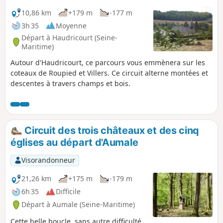
10,86 km
+179 m
-177 m
3h 35
Moyenne
Départ à Haudricourt (Seine-
Maritime)
Autour d'Haudricourt, ce parcours vous emmènera sur les
coteaux de Roupied et Villers. Ce circuit alterne montées et
descentes à travers champs et bois.
Circuit des trois châteaux et des cinq
églises au départ d'Aumale
Visorandonneur
21,26 km
+175 m
-179 m
6h 35
Difficile
Départ à Aumale (Seine-Maritime)
Cette belle boucle, sans autre difficulté