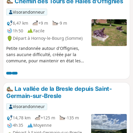
Chemin des Tours de Haies d'Offignies
bois avant un retour dans la vallée de la
Bresle.
Visorandonneur
6,47 km
+9 m
-9 m
1h 50
Facile
Départ à Hornoy-le-Bourg (Somme)
Petite randonnée autour d'Offignies,
sans aucune difficulté, créée par la
commune, pour maintenir en état les
différents chemins ruraux de la
commune.
La vallée de la Bresle depuis Saint-
Germain-sur-Bresle
Visorandonneur
14,78 km
+125 m
-135 m
4h 35
Moyenne
Départ à Saint-Germain-sur-Bresle