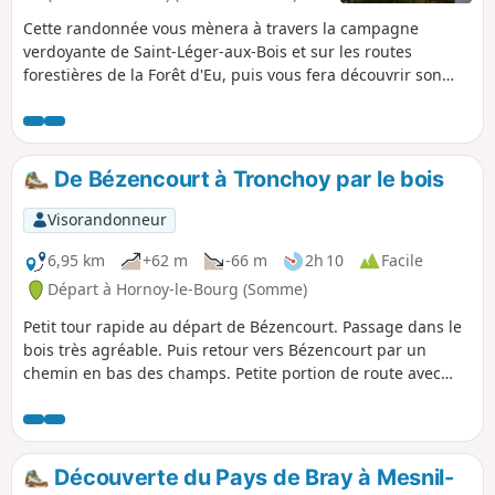
Cette randonnée vous mènera à travers la campagne
verdoyante de Saint-Léger-aux-Bois et sur les routes
forestières de la Forêt d'Eu, puis vous fera découvrir son
patrimoine bâti la Tour médiévale du Duc de Mailly et
l'église Saint-Léger d'Autun au clocher penché.
De Bézencourt à Tronchoy par le bois
Visorandonneur
6,95 km
+62 m
-66 m
2h 10
Facile
Départ à Hornoy-le-Bourg (Somme)
Petit tour rapide au départ de Bézencourt. Passage dans le
bois très agréable. Puis retour vers Bézencourt par un
chemin en bas des champs. Petite portion de route avec
très peu de circulation.
Découverte du Pays de Bray à Mesnil-