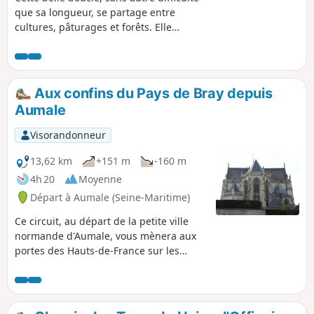
que sa longueur, se partage entre
cultures, pâturages et forêts. Elle
permet d'apprécier l'architecture non
seulement de plusieurs châteaux et
monuments religieux, mais aussi celle
des villages traversés. Le vieux centre
Aux confins du Pays de Bray depuis
d'Aumale, avec sa mairie et sa
Aumale
majestueuse église, méritent aussi une
petite flânerie supplémentaire.
Visorandonneur
13,62 km
+151 m
-160 m
4h 20
Moyenne
Départ à Aumale (Seine-Maritime)
Ce circuit, au départ de la petite ville
normande d'Aumale, vous mènera aux
portes des Hauts-de-France sur les
communes de Digeon dans la Somme,
d'Escles-Saint-Pierre et Quincampoix-
Fleury dans l'Oise. Au fil de la
randonnée, vous traverserez champs et