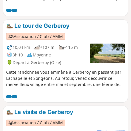
surplombe la vallée.
Le tour de Gerberoy
Association / Club / AMM
10,04 km
+107 m
-115 m
3h 10
Moyenne
Départ à Gerberoy (Oise)
Cette randonnée vous emmène à Gerberoy en passant par
Lachapelle et Songeons. Au retour, venez découvrir ce
merveilleux village entre mai et septembre, une féerie de
couleurs et senteurs sans oublier son église et autres
découvertes.
La visite de Gerberoy
Association / Club / AMM