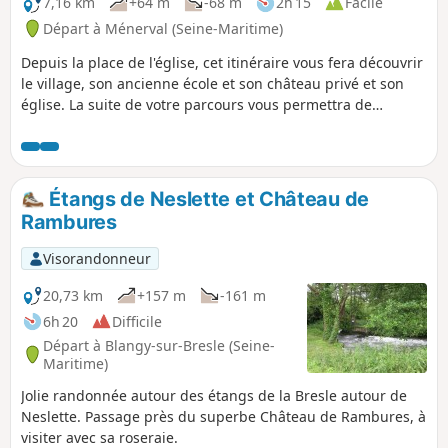
7,16 km
+64 m
-68 m
2h 15
Facile
Départ à Ménerval (Seine-Maritime)
Depuis la place de l'église, cet itinéraire vous fera découvrir
le village, son ancienne école et son château privé et son
église. La suite de votre parcours vous permettra de
contempler le pont de Coq, ouvrage d'art du XVIIe siècle
inscrit au titre des Monuments Historiques, en rénovation.
Ici passait le chasse-marée !
Étangs de Neslette et Château de
Rambures
Visorandonneur
20,73 km
+157 m
-161 m
6h 20
Difficile
Départ à Blangy-sur-Bresle (Seine-
Maritime)
Jolie randonnée autour des étangs de la Bresle autour de
Neslette. Passage près du superbe Château de Rambures, à
visiter avec sa roseraie.