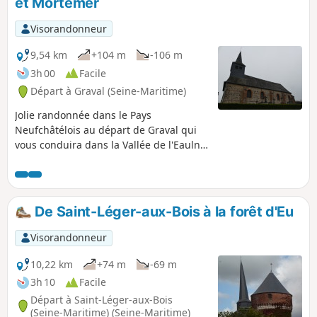
et Mortemer
Visorandonneur
9,54 km
+104 m
-106 m
3h 00
Facile
Départ à Graval (Seine-Maritime)
Jolie randonnée dans le Pays
Neufchâtélois au départ de Graval qui
vous conduira dans la Vallée de l'Eaulne
à Mortemer.
De Saint-Léger-aux-Bois à la forêt d'Eu
Visorandonneur
10,22 km
+74 m
-69 m
3h 10
Facile
Départ à Saint-Léger-aux-Bois
(Seine-Maritime) (Seine-Maritime)