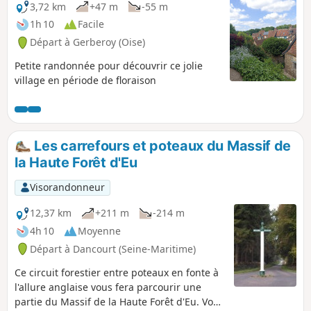
3,72 km
+47 m
-55 m
1h 10
Facile
Départ à Gerberoy (Oise)
Petite randonnée pour découvrir ce jolie
village en période de floraison
Les carrefours et poteaux du Massif de
la Haute Forêt d'Eu
Visorandonneur
12,37 km
+211 m
-214 m
4h 10
Moyenne
Départ à Dancourt (Seine-Maritime)
Ce circuit forestier entre poteaux en fonte à
l'allure anglaise vous fera parcourir une
partie du Massif de la Haute Forêt d'Eu. Vous