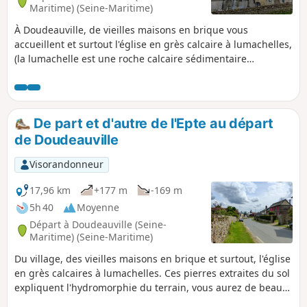
Maritime) (Seine-Maritime)
À Doudeauville, de vieilles maisons en brique vous
accueillent et surtout l'église en grès calcaire à lumachelles,
(la lumachelle est une roche calcaire sédimentaire
contenant des fossiles composés de nombreuses coquilles
de mollusques, généralement un marbre avec des débris
de coquilles). Le circuit permet de découvrir de beaux
points de vue sur le bocage de l'Epte, le Pont de Coq et bien
De part et d'autre de l'Epte au départ
d'autres curiosités pour l’œil.
de Doudeauville
Visorandonneur
17,96 km
+177 m
-169 m
5h 40
Moyenne
Départ à Doudeauville (Seine-
Maritime) (Seine-Maritime)
Du village, des vieilles maisons en brique et surtout, l'église
en grès calcaires à lumachelles. Ces pierres extraites du sol
expliquent l'hydromorphie du terrain, vous aurez de beaux
points de vues du bocage, de l'Epte en allant vers Gancourt