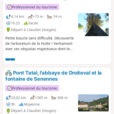
surplombant la rivière Ourche toujours sur
des petits sentiers forestiers. La majeure
Professionnel du tourisme
partie de cette boucle se fait sur des
chemins forestiers, parfois difficiles d'accès,
4,14 km
+73 m
-74 m
et hors des sentiers. Il est fortement
1h 25
Facile
conseillé de se munir de l'application
Départ à Claudon (Vosges)
Visorando afin d'éventuellement se
géolocaliser.
Petite boucle sans difficulté. Découverte
de l'arboretum de la Hutte / Verbamont
avec ses séquoias majestueux dont le
second plus haut séquoia de France.
Arboretum d'essences nord-américaines
créé il y a 150 ans.
Pont Tatal, l'abbaye de Droiteval et la
fontaine de Senennes
Professionnel du tourisme
23,02 km
+305 m
-306 m
3h
Moyenne
Départ à Claudon (Vosges)