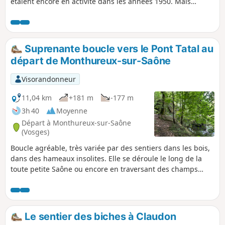
étaient encore en activité dans les années 1950. Mais
l'avènement de la tuile ciment a précipité la fermeture des
dernières tuileries, entraînant la division par deux de la
population du village.
Suprenante boucle vers le Pont Tatal au
départ de Monthureux-sur-Saône
Visorandonneur
11,04 km
+181 m
-177 m
3h 40
Moyenne
Départ à Monthureux-sur-Saône
(Vosges)
Boucle agréable, très variée par des sentiers dans les bois,
dans des hameaux insolites. Elle se déroule le long de la
toute petite Saône ou encore en traversant des champs
vastes.
Le sentier des biches à Claudon