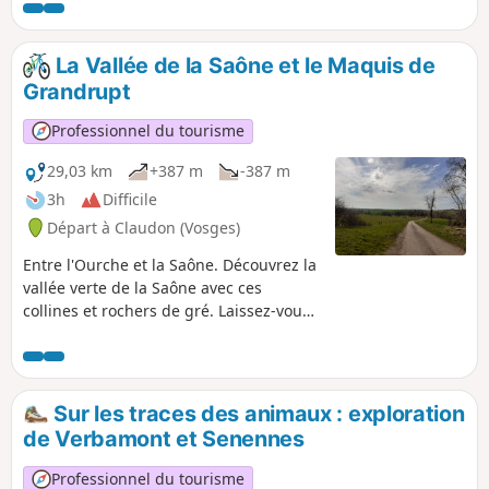
La Vallée de la Saône et le Maquis de
Grandrupt
Professionnel du tourisme
29,03 km
+387 m
-387 m
3h
Difficile
Départ à Claudon (Vosges)
Entre l'Ourche et la Saône. Découvrez la
vallée verte de la Saône avec ces
collines et rochers de gré. Laissez-vous
surprendre par les méandres de la
Saône et de tous ses affluents.
Sur les traces des animaux : exploration
de Verbamont et Senennes
Professionnel du tourisme