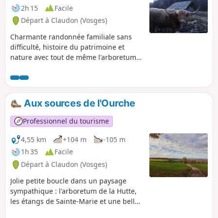
2h 15
Facile
Départ à Claudon (Vosges)
Charmante randonnée familiale sans
difficulté, histoire du patrimoine et
nature avec tout de même l'arboretum
qui comporte le second plus haut
séquoia de France ainsi qu'une chapelle
école
Aux sources de l'Ourche
Professionnel du tourisme
4,55 km
+104 m
-105 m
1h 35
Facile
Départ à Claudon (Vosges)
Jolie petite boucle dans un paysage
sympathique : l'arboretum de la Hutte,
les étangs de Sainte-Marie et une belle
vue sur la vallée de la Frison.