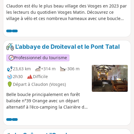
Claudon est élu le plus beau village des Vosges en 2023 par
les lecteurs du quotidien Vosges Matin. Découvrez ce
village à vélo et ces nombreux hameaux avec une boucle
adaptée pour tous...
L'abbaye de Droiteval et le Pont Tatal
Professionnel du tourisme
23,63 km
+314 m
-306 m
2h30
Difficile
Départ à Claudon (Vosges)
Belle boucle principalement en forêt
balisée n°39 Orange avec un départ
alternatif à l'éco-camping la Clairière du
Verbamont (départ difficile au Pont
Tatal). Vous traverserez une forêt
labellisée d'exception (15 forêts en
France ont ce label).