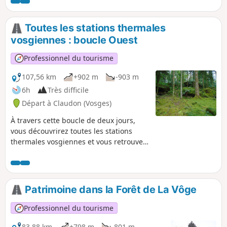
Toutes les stations thermales
vosgiennes : boucle Ouest
Professionnel du tourisme
107,56 km
+902 m
-903 m
6h
Très difficile
Départ à Claudon (Vosges)
À travers cette boucle de deux jours,
vous découvrirez toutes les stations
thermales vosgiennes et vous retrouvez
le soir, à deux, dans une cabane insolite
au cœur de la forêt classée d'exception
de la Vôge. La première boucle est la
boucle Ouest : elle permet de découvrir
Patrimoine dans la Forêt de La Vôge
Bourbonne-les-Bains, Martigny-les-
Bains, Contrexéville et Vittel.
Professionnel du tourisme
83,88 km
+798 m
-801 m