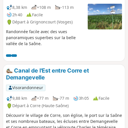
8,38 km
+108 m
-113 m
2h 40
Facile
Départ à Grignoncourt (Vosges)
Randonnée facile avec des vues
panoramiques superbes sur la belle
vallée de la Saône.
Canal de l'Est entre Corre et
Demangevelle
Visorandonneur
9,88 km
+77 m
-77 m
3h 05
Facile
Départ à Corre (Haute-Saône)
Découvrir le village de Corre, son église, le port sur la Saône
et ses nombreux bateaux, les écluses entre Demangevelle
et Corre en empruntant la véloroute Charles le téméraire,