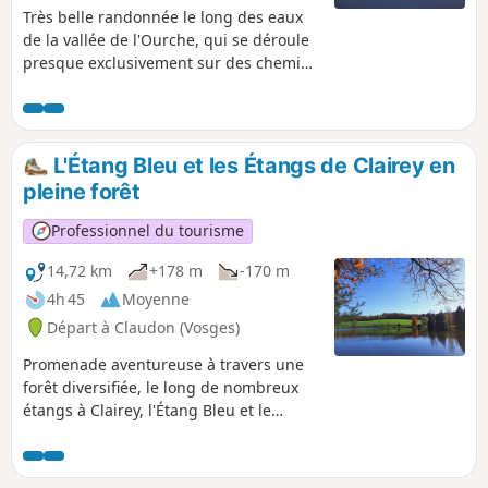
Très belle randonnée le long des eaux
de la vallée de l'Ourche, qui se déroule
presque exclusivement sur des chemins
forestiers à travers un paysage varié.
Pour les amoureux de la nature et de
l'eau ! Il est conseillé d'utiliser
l'application visorando pour se
L'Étang Bleu et les Étangs de Clairey en
géolocaliser à certains points.
pleine forêt
Professionnel du tourisme
14,72 km
+178 m
-170 m
4h 45
Moyenne
Départ à Claudon (Vosges)
Promenade aventureuse à travers une
forêt diversifiée, le long de nombreux
étangs à Clairey, l'Étang Bleu et le
Morillon, le Musée du Verre, du Fer et
du Bois, et la ferme de myrtilles à
Briseverre.