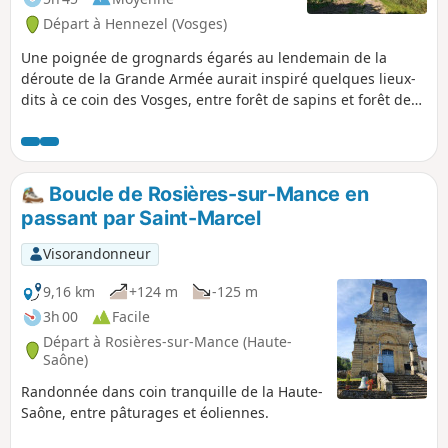
Départ à Hennezel (Vosges)
Une poignée de grognards égarés au lendemain de la
déroute de la Grande Armée aurait inspiré quelques lieux-
dits à ce coin des Vosges, entre forêt de sapins et forêt de
feuillus, vallée et "plaine de Moscou". Le hameau de
Moscou et celui de Jérusalem sont sur le chemin, un petit
clin d’œil à la géographie et à l'histoire. Vous pourrez
repartir avec votre pot de miel de la Miellerie de Jérusalem
Boucle de Rosières-sur-Mance en
ou dormir dans une cabane au camping "La Clairière du
passant par Saint-Marcel
Verbamont".
Visorandonneur
9,16 km
+124 m
-125 m
3h 00
Facile
Départ à Rosières-sur-Mance (Haute-
Saône)
Randonnée dans coin tranquille de la Haute-
Saône, entre pâturages et éoliennes.