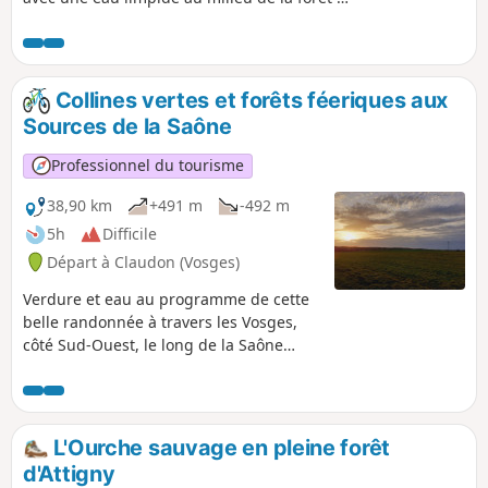
découvrir. Arrêtez-vous au Musée de la
Résidence de Clairey pour y découvrir le
patrimoine artisanal de la vallée.
Collines vertes et forêts féeriques aux
Sources de la Saône
Professionnel du tourisme
38,90 km
+491 m
-492 m
5h
Difficile
Départ à Claudon (Vosges)
Verdure et eau au programme de cette
belle randonnée à travers les Vosges,
côté Sud-Ouest, le long de la Saône
jusqu'à sa source, en passant par
l'Ourche, un affluent de la Saône. Un
bon parcours avec plusieurs aires pour
s’arrêter.
L'Ourche sauvage en pleine forêt
d'Attigny