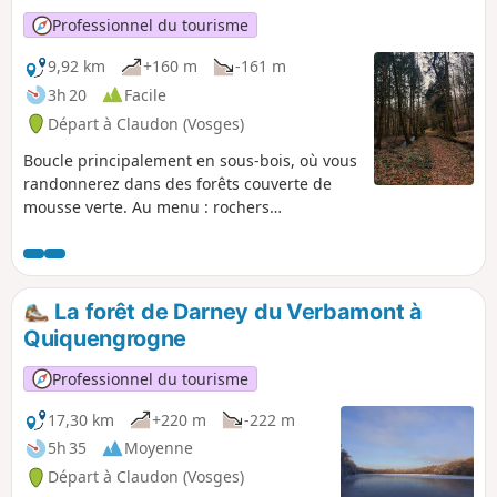
Professionnel du tourisme
9,92 km
+160 m
-161 m
3h 20
Facile
Départ à Claudon (Vosges)
Boucle principalement en sous-bois, où vous
randonnerez dans des forêts couverte de
mousse verte. Au menu : rochers
impressionnants, rivière, ruisseaux et
petites cascades.
La forêt de Darney du Verbamont à
Quiquengrogne
Professionnel du tourisme
17,30 km
+220 m
-222 m
5h 35
Moyenne
Départ à Claudon (Vosges)