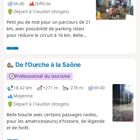
6h 40
Difficile
Départ à Claudon (Vosges)
Petit jeu de mot pour un parcours de 21
km, avec possibilité de parking relais
pour réduire le circuit à 16 km. Belle
randonnée de niveau simple, possibilité
d'hébergement au camping la clairière
du Verbamont, visite des verriers au
travail dans la plus ancienne verrerie
De l'Ourche à la Saône
d'art de France, possibilité de
restauration au départ et à mi-chemin.
Professionnel du tourisme
18,42 km
+271 m
-278 m
6h 00
Moyenne
Départ à Claudon (Vosges)
Belle boucle avec certains passages raides,
pour les amatrices(eurs) d'histoire, de légende
et de forêt.