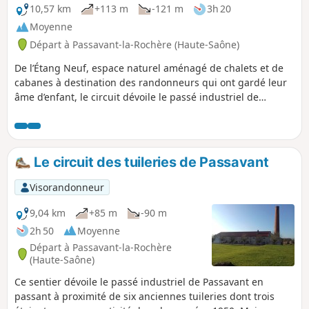
10,57 km
+113 m
-121 m
3h 20
Moyenne
Départ à Passavant-la-Rochère (Haute-Saône)
De l’Étang Neuf, espace naturel aménagé de chalets et de
cabanes à destination des randonneurs qui ont gardé leur
âme d’enfant, le circuit dévoile le passé industriel de
Passavant-la-Rochère en passant à proximité de six
anciennes tuileries dont trois étaient encore en activité
dans les années 1950. Mais l’avènement de la tuile ciment a
précipité la fermeture des dernières tuileries, entraînant la
Le circuit des tuileries de Passavant
division par deux de la population du village sur la même
période.
Visorandonneur
9,04 km
+85 m
-90 m
2h 50
Moyenne
Départ à Passavant-la-Rochère
(Haute-Saône)
Ce sentier dévoile le passé industriel de Passavant en
passant à proximité de six anciennes tuileries dont trois