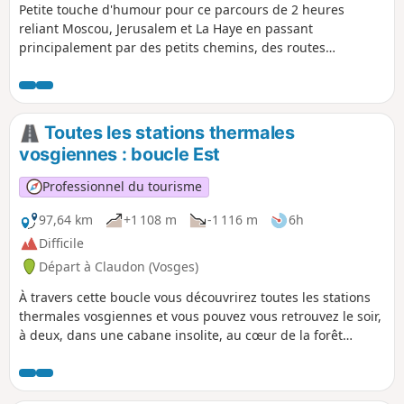
Petite touche d'humour pour ce parcours de 2 heures
reliant Moscou, Jerusalem et La Haye en passant
principalement par des petits chemins, des routes
forestières praticables à vélo de route et traversant
plusieurs petits hameaux. Un beau petit circuit à travers la
forêt classée parmi l'une des 15 plus belles forêts
françaises. (Forêt de Darney, La Vôge, labellisée forêt
Toutes les stations thermales
d'exception en 2023).
vosgiennes : boucle Est
Professionnel du tourisme
97,64 km
+1 108 m
-1 116 m
6h
Difficile
Départ à Claudon (Vosges)
À travers cette boucle vous découvrirez toutes les stations
thermales vosgiennes et vous pouvez vous retrouvez le soir,
à deux, dans une cabane insolite, au cœur de la forêt
classée d'exception de la Vôge. Cette boucle permet de
découvrir Bains-les-Bains et Plombières-les-Bains. Elle est à
combiner, si vous le souhaitez, avec la boucle Ouest