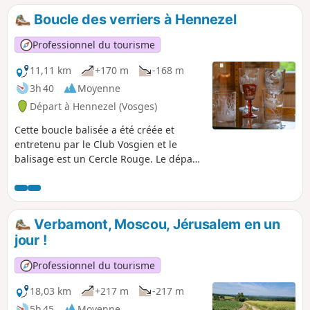
Boucle des verriers à Hennezel
Professionnel du tourisme
11,11 km
+170 m
-168 m
3h 40
Moyenne
Départ à Hennezel (Vosges)
Cette boucle balisée a été créée et
entretenu par le Club Vosgien et le
balisage est un Cercle Rouge. Le départ
proposé se trouve à l'arboretum de la
Hutte mais il est également possible au
Musée de la Résidence.
Verbamont, Moscou, Jérusalem en un
jour !
Professionnel du tourisme
18,03 km
+217 m
-217 m
5h 45
Moyenne