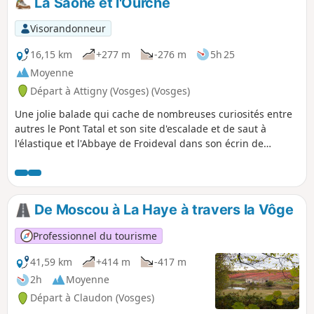
La Saône et l'Ourche
Visorandonneur
16,15 km
+277 m
-276 m
5h 25
Moyenne
Départ à Attigny (Vosges) (Vosges)
Une jolie balade qui cache de nombreuses curiosités entre
autres le Pont Tatal et son site d'escalade et de saut à
l'élastique et l'Abbaye de Froideval dans son écrin de
verdure. De nombreuses autres curiosités vous attendent
tout au long du parcours.
De Moscou à La Haye à travers la Vôge
Professionnel du tourisme
41,59 km
+414 m
-417 m
2h
Moyenne
Départ à Claudon (Vosges)