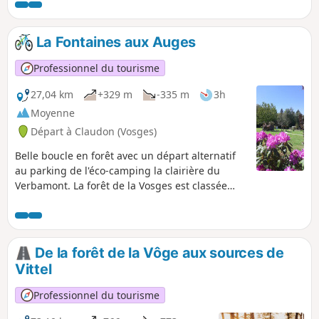
La Fontaines aux Auges
Professionnel du tourisme
27,04 km
+329 m
-335 m
3h
Moyenne
Départ à Claudon (Vosges)
Belle boucle en forêt avec un départ alternatif
au parking de l'éco-camping la clairière du
Verbamont. La forêt de la Vosges est classée
parmi l'une des 15 plus belles forêt française
depuis 2023 (classement forêt d'exception).
Cette boucle est balisée n°38 en Orange et
entretenue par la communauté de communes
De la forêt de la Vôge aux sources de
Vosges Côté Sud-Ouest.
Vittel
Professionnel du tourisme