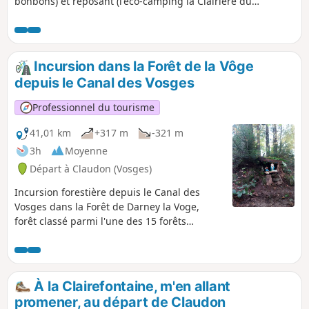
bonbons) et reposant (l'éco-camping la Clairière du
Verbamont) dans une forêt classée d'exception parmi les 15
plus belles forêts de France.
Incursion dans la Forêt de la Vôge
depuis le Canal des Vosges
Professionnel du tourisme
41,01 km
+317 m
-321 m
3h
Moyenne
Départ à Claudon (Vosges)
Incursion forestière depuis le Canal des
Vosges dans la Forêt de Darney la Voge,
forêt classé parmi l'une des 15 forêts
d'exception de France. Celle-ci est
mondialement reconnue pour la qualité de
ses chênes. Boucle depuis l'éco-camping de
la clairière du Verbamont.
À la Clairefontaine, m'en allant
promener, au départ de Claudon