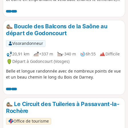
un point de vue sur la vallée depuis le chemin reliant Corre
à Demangevelle en passant par le faubourg, le village de
Demangevelle surplombé de 2 tours (propriété privée).
Boucle des Balcons de la Saône au
départ de Godoncourt
Visorandonneur
20,91 km
+337 m
-340 m
6h 55
Difficile
Départ à Godoncourt (Vosges)
Belle et longue randonnée avec de nombreux points de vue
et un beau chemin le long du Bois de Darney.
Le Circuit des Tuileries à Passavant-la-
Rochère
Office de tourisme