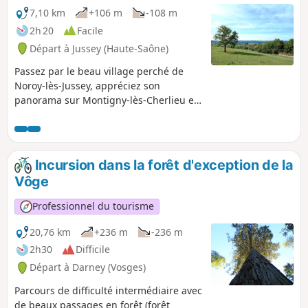
7,10 km
+106 m
-108 m
2h 20
Facile
Départ à Jussey (Haute-Saône)
Passez par le beau village perché de
Noroy-lès-Jussey, appréciez son
panorama sur Montigny-lès-Cherlieu et
sa forêt domaniale. Empruntez les
anciens chemins de vigne qui longent
des prés et des vergers. Profitez d une
belle balade sous les frondaisons qui
Incursion dans la forêt d'exception de la
couvrent le Mont de Noroy. Vous y
Vôge
découvrirez des vestiges de son passé
viticole et peut-être aurez-vous la
Professionnel du tourisme
chance de voir un loriot d'Europe.
20,76 km
+236 m
-236 m
2h30
Difficile
Départ à Darney (Vosges)
Parcours de difficulté intermédiaire avec
de beaux passages en forêt (forêt