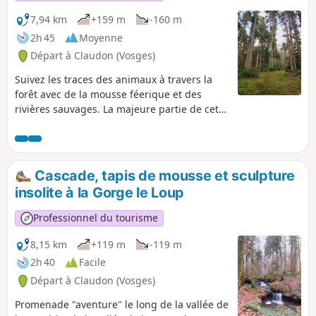
7,94 km
+159 m
-160 m
2h 45
Moyenne
Départ à Claudon (Vosges)
Suivez les traces des animaux à travers la
forêt avec de la mousse féerique et des
rivières sauvages. La majeure partie de cette
boucle se fait sur des chemins forestiers,
parfois difficiles d'accès, et hors des
sentiers. L'emploi de l'application Visorando
ou d'un GPS est fortement conseillé.
Cascade, tapis de mousse et sculpture
insolite à la Gorge le Loup
Professionnel du tourisme
8,15 km
+119 m
-119 m
2h 40
Facile
Départ à Claudon (Vosges)
Promenade "aventure" le long de la vallée de