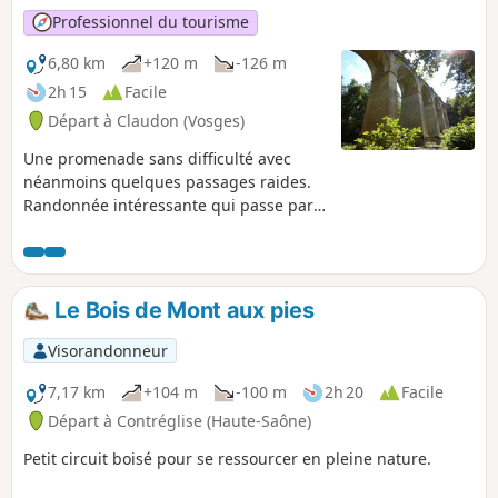
Professionnel du tourisme
6,80 km
+120 m
-126 m
2h 15
Facile
Départ à Claudon (Vosges)
Une promenade sans difficulté avec
néanmoins quelques passages raides.
Randonnée intéressante qui passe par
le patrimoine historique, les légendes et
le Pont Tatal. Le sentier est balisé et
entretenu par le club vosgien anneau
bleu
Le Bois de Mont aux pies
Visorandonneur
7,17 km
+104 m
-100 m
2h 20
Facile
Départ à Contréglise (Haute-Saône)
Petit circuit boisé pour se ressourcer en pleine nature.