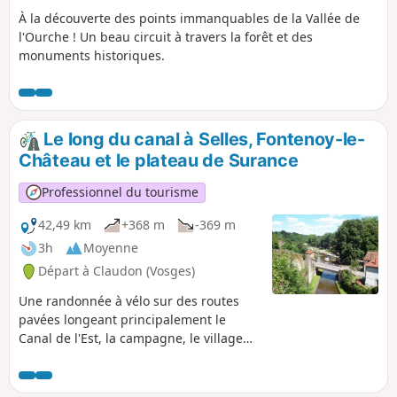
À la découverte des points immanquables de la Vallée de
l'Ourche ! Un beau circuit à travers la forêt et des
monuments historiques.
Le long du canal à Selles, Fontenoy-le-
Château et le plateau de Surance
Professionnel du tourisme
42,49 km
+368 m
-369 m
3h
Moyenne
Départ à Claudon (Vosges)
Une randonnée à vélo sur des routes
pavées longeant principalement le
Canal de l'Est, la campagne, le village
historique de Fontenoy-le-Château et la
forêt. Itinéraire varié et pittoresque,
chemins faciles avec dénivelés modérés.