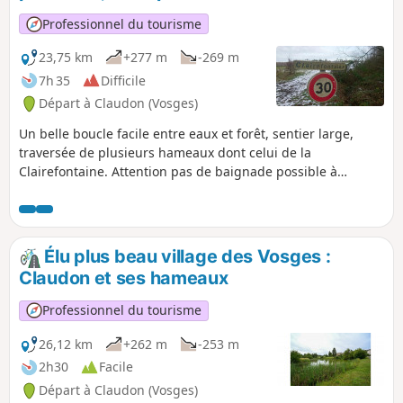
Professionnel du tourisme
23,75 km
+277 m
-269 m
7h 35
Difficile
Départ à Claudon (Vosges)
Un belle boucle facile entre eaux et forêt, sentier large,
traversée de plusieurs hameaux dont celui de la
Clairefontaine. Attention pas de baignade possible à
Clairefontaine, continuer 1 km de plus pour le faire dans la
Saône plus bas qui prend sa source à quelques kilomètres
seulement.
Élu plus beau village des Vosges :
Claudon et ses hameaux
Professionnel du tourisme
26,12 km
+262 m
-253 m
2h30
Facile
Départ à Claudon (Vosges)