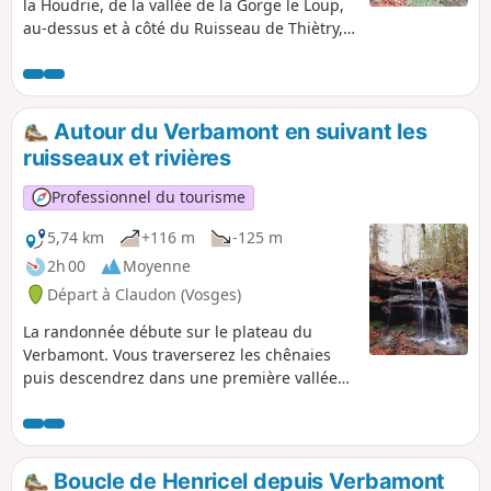
la Houdrie, de la vallée de la Gorge le Loup,
au-dessus et à côté du Ruisseau de Thiètry,
avec une belle mousse verte sur les rochers
et de très jolies cascades si l'eau le permet.
La promenade se fait sur des routes non
pavées et des sentiers forestiers. La période
Autour du Verbamont en suivant les
la plus favorable pour ce circuit est le
ruisseaux et rivières
printemps. Il est recommandé d'utiliser
l'application Visorando, certaines portions
Professionnel du tourisme
du sentier sont peu "marquées".
5,74 km
+116 m
-125 m
2h 00
Moyenne
Départ à Claudon (Vosges)
La randonnée débute sur le plateau du
Verbamont. Vous traverserez les chênaies
puis descendrez dans une première vallée
d'un ruisseau sauvage, en saison quelques
petites cascades et un paysage de mousses
verte. Découverte d'un bel étang à
Senennes, puis votre parcours se poursuit
Boucle de Henricel depuis Verbamont