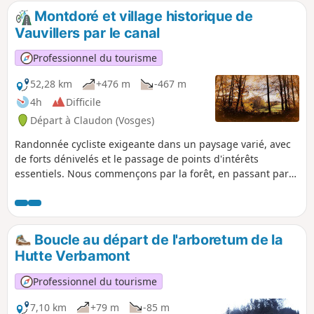
Montdoré et village historique de
Vauvillers par le canal
Professionnel du tourisme
52,28 km
+476 m
-467 m
4h
Difficile
Départ à Claudon (Vosges)
Randonnée cycliste exigeante dans un paysage varié, avec
de forts dénivelés et le passage de points d'intérêts
essentiels. Nous commençons par la forêt, en passant par
la verrerie de la Rochère, l'historique Passavant-la-Rochère,
via le Canal de Corre, avant de monter à travers les champs
jusqu'au Montdoré, d'où l'on a un point de vue à 360°. Nous
passons par la belle ville de Vauvillers, avant de revenir par
Boucle au départ de l'arboretum de la
Selles, possibilité de se baigner en été et où vous pourrez
Hutte Verbamont
également déguster une glace ou vous rafraichir au bistrot
du pont tournant.
Professionnel du tourisme
7,10 km
+79 m
-85 m