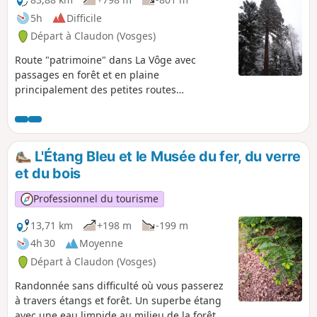
5h
Difficile
Départ à Claudon (Vosges)
Route "patrimoine" dans La Vôge avec
passages en forêt et en plaine
principalement des petites routes
communales ou forestières adaptées au vélo
de route.
L'Étang Bleu et le Musée du fer, du verre
et du bois
Professionnel du tourisme
13,71 km
+198 m
-199 m
4h 30
Moyenne
Départ à Claudon (Vosges)
Randonnée sans difficulté où vous passerez
à travers étangs et forêt. Un superbe étang
avec une eau limpide au milieu de la forêt à