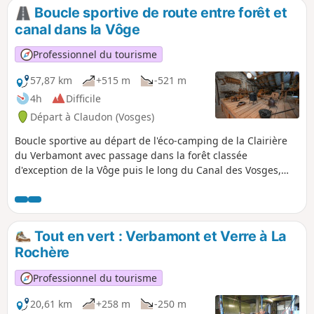
(Bourbonne-les-Bains, Martigny-les-Bains, Contrexéville et
Boucle sportive de route entre forêt et
Vittel.)
canal dans la Vôge
Professionnel du tourisme
57,87 km
+515 m
-521 m
4h
Difficile
Départ à Claudon (Vosges)
Boucle sportive au départ de l'éco-camping de la Clairière
du Verbamont avec passage dans la forêt classée
d'exception de la Vôge puis le long du Canal des Vosges,
ainsi qu'à la ville thermale de Bains-les-Bains et à l'ancienne
féculerie.
Tout en vert : Verbamont et Verre à La
Rochère
Professionnel du tourisme
20,61 km
+258 m
-250 m