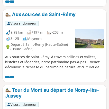
Aux sources de Saint-Rémy
Visorandonneur
9,98 km
+197 m
-203 m
3h 25
Moyenne
Départ à Saint-Remy (Haute-Saône)
(Haute-Saône)
Aux sources de Saint-Rémy. À travers collines et vallées,
histoires et légendes, notre patrimoine pas-à-pas... Venez
découvrir la richesse du patrimoine naturel et culturel de
Saint-Rémy, petite commune rurale de Haute-Saône. Divers
panneaux vous permettront d'en apprendre davantage sur
la préservation et la sauvegarde de notre environnement
ainsi que sur notre histoire.
Tour du Mont au départ de Noroy-lès-
Jussey
Visorandonneur