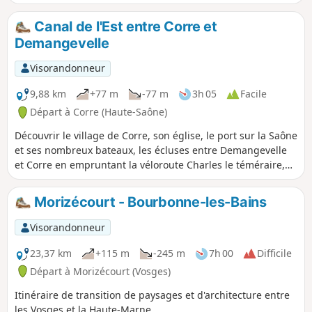
le patrimoine historique, les légendes et
le Pont Tatal. Le sentier est balisé et
Canal de l'Est entre Corre et
entretenu par le club vosgien anneau
Demangevelle
bleu
Visorandonneur
9,88 km
+77 m
-77 m
3h 05
Facile
Départ à Corre (Haute-Saône)
Découvrir le village de Corre, son église, le port sur la Saône
et ses nombreux bateaux, les écluses entre Demangevelle
et Corre en empruntant la véloroute Charles le téméraire,
un point de vue sur la vallée depuis le chemin reliant Corre
à Demangevelle en passant par le faubourg, le village de
Morizécourt - Bourbonne-les-Bains
Demangevelle surplombé de 2 tours (propriété privée).
Visorandonneur
23,37 km
+115 m
-245 m
7h 00
Difficile
Départ à Morizécourt (Vosges)
Itinéraire de transition de paysages et d'architecture entre
les Vosges et la Haute-Marne.