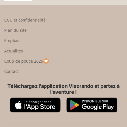
e
o
n
t
i
d
o
s
CGU et confidentialité
u
i
r
s
Plan du site
e
s
n
e
Emplois
h
z
Actualités
a
u
u
n
Coup de pouce 2026
t
p
a
Contact
y
s
Téléchargez l'application Visorando et partez à
l'aventure !
A
G
p
o
p
o
S
g
t
l