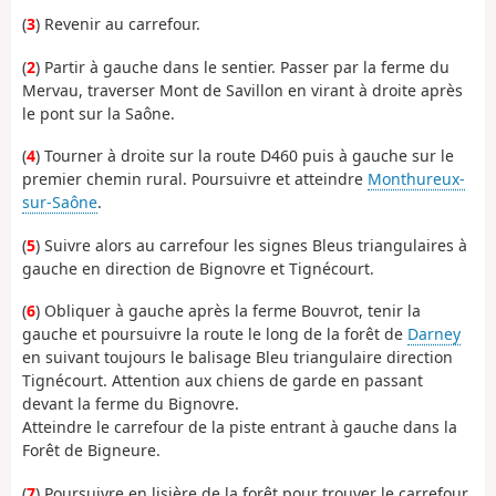
(
3
) Revenir au carrefour.
(
2
) Partir à gauche dans le sentier. Passer par la ferme du
Mervau, traverser Mont de Savillon en virant à droite après
le pont sur la Saône.
(
4
) Tourner à droite sur la route D460 puis à gauche sur le
premier chemin rural. Poursuivre et atteindre
Monthureux-
sur-Saône
.
(
5
) Suivre alors au carrefour les signes Bleus triangulaires à
gauche en direction de Bignovre et Tignécourt.
(
6
) Obliquer à gauche après la ferme Bouvrot, tenir la
gauche et poursuivre la route le long de la forêt de
Darney
en suivant toujours le balisage Bleu triangulaire direction
Tignécourt. Attention aux chiens de garde en passant
devant la ferme du Bignovre.
Atteindre le carrefour de la piste entrant à gauche dans la
Forêt de Bigneure.
(
7
) Poursuivre en lisière de la forêt pour trouver le carrefour