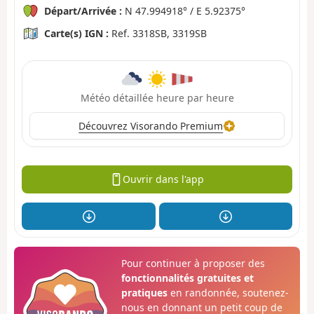
Départ/Arrivée :
N 47.994918° / E 5.92375°
Carte(s) IGN :
Ref. 3318SB, 3319SB
Météo détaillée heure par heure
Découvrez Visorando Premium
Ouvrir dans l'app
Pour continuer à proposer des
fonctionnalités gratuites et
pratiques
en randonnée, soutenez-
nous en donnant un petit coup de