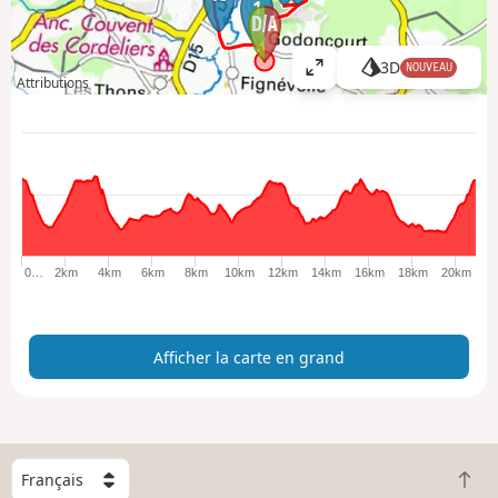
1
3D
NOUVEAU
A
Attributions
ff
i
c
h
e
r
l
a
0…
2km
4km
6km
8km
10km
12km
14km
16km
18km
20km
c
a
r
Afficher la carte en grand
t
e
e
n
g
C
r
R
h
a