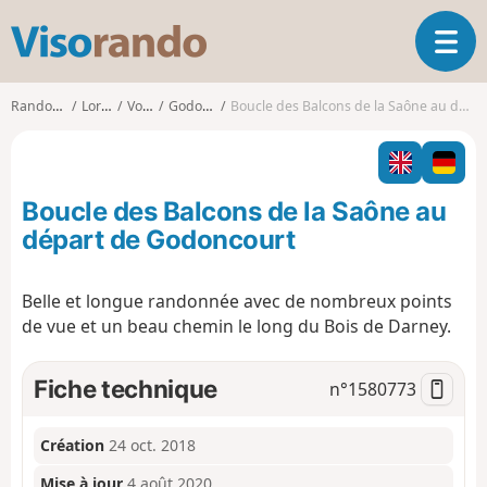
V
O
i
u
s
v
o
Randonnées
Lorraine
Vosges
Godoncourt
Boucle des Balcons de la Saône au départ de Godoncourt
r
r
i
a
r
n
l
d
Boucle des Balcons de la Saône au
a
o
n
départ de Godoncourt
a
v
Belle et longue randonnée avec de nombreux points
i
de vue et un beau chemin le long du Bois de Darney.
g
a
t
Fiche technique
n°
1580773
i
o
n
Création
24 oct. 2018
Mise à jour
4 août 2020