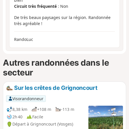
bien
Circuit très fréquenté
: Non
De très beaux paysages sur la région. Randonnée
très agréable !
RandoLuc
Autres randonnées dans le
secteur
Sur les crêtes de Grignoncourt
Visorandonneur
8,38 km
+108 m
-113 m
2h 40
Facile
Départ à Grignoncourt (Vosges)