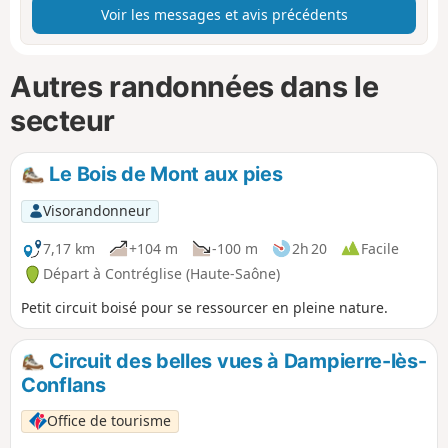
Voir les messages et avis précédents
Autres randonnées dans le
secteur
Le Bois de Mont aux pies
Visorandonneur
7,17 km
+104 m
-100 m
2h 20
Facile
Départ à Contréglise (Haute-Saône)
Petit circuit boisé pour se ressourcer en pleine nature.
Circuit des belles vues à Dampierre-lès-
Conflans
Office de tourisme