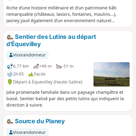
Riche d’une histoire millénaire et d’un patrimoine bâti
remarquable (châteaux, lavoirs, fontaines, moulins...),
Jasney jouit également d’un environnement naturel
préservé. Vous cheminerez jusqu’au charmant village
d’Anjeux et sa magnifique église érigée au XVème siècle. Au
Sentier des Lutins au départ
retour, vous passerez par le carrefour des Anges d’où vous
d'Équevilley
pourrez profiter d’une superbe vue sur les paysages
verdoyants de Jasney et les collines environnantes.
Visorandonneur
6,77 km
+49 m
-51 m
2h 05
Facile
Départ à Équevilley (Haute-Saône)
Jolie promenade familiale dans un paysage champêtre et
boisé. Sentier balisé par des petits lutins qui indiquent la
direction à suivre.
Source du Planey
Visorandonneur