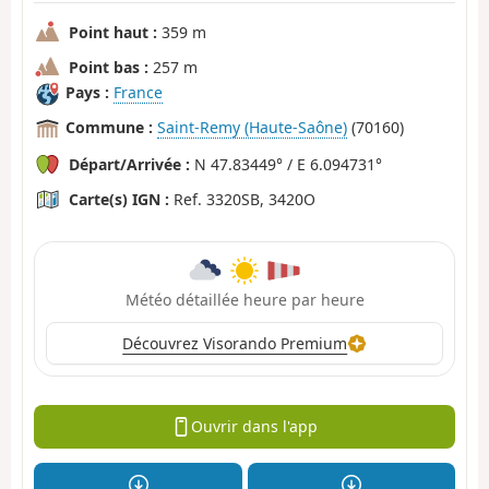
Point haut :
359 m
Point bas :
257 m
Pays :
France
Commune :
Saint-Remy (Haute-Saône)
(70160)
Départ/Arrivée :
N 47.83449° / E 6.094731°
Carte(s) IGN :
Ref. 3320SB, 3420O
Météo détaillée heure par heure
Découvrez Visorando Premium
Ouvrir dans l'app