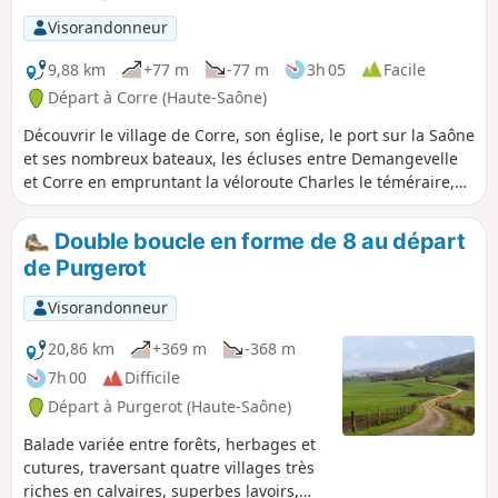
remarquable.
Visorandonneur
9,88 km
+77 m
-77 m
3h 05
Facile
Départ à Corre (Haute-Saône)
Découvrir le village de Corre, son église, le port sur la Saône
et ses nombreux bateaux, les écluses entre Demangevelle
et Corre en empruntant la véloroute Charles le téméraire,
un point de vue sur la vallée depuis le chemin reliant Corre
à Demangevelle en passant par le faubourg, le village de
Double boucle en forme de 8 au départ
Demangevelle surplombé de 2 tours (propriété privée).
de Purgerot
Visorandonneur
20,86 km
+369 m
-368 m
7h 00
Difficile
Départ à Purgerot (Haute-Saône)
Balade variée entre forêts, herbages et
cutures, traversant quatre villages très
riches en calvaires, superbes lavoirs,