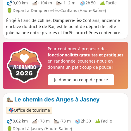
9,00 km
+104 m
-112 m
2h 50
Facile
Départ à Dampierre-lès-Conflans (Haute-Saône)
Érigé à flanc de colline, Dampierre-lès-Conflans, ancienne
enclave du duché de Bar, est le point de départ de cette
jolie balade entre prairies et forêts aux chênes centenaires.
Elle guidera vos pas jusqu’au village de Jasney au
patrimoine historique et architectural remarquable et
Pour continuer à proposer des
s’achèvera par un magnifique panorama sur le piémont et
fonctionnalités gratuites et pratiques
le massif vosgien. En fin de parcours, possibilité de
en randonnée, soutenez-nous en
prolonger l’itinéraire pour rejoindre la superbe Fontaine du
donnant un petit coup de pouce !
bois.
Je donne un coup de pouce
Le chemin des Anges à Jasney
Office de tourisme
8,02 km
+78 m
-73 m
2h 30
Facile
Départ à Jasney (Haute-Saône)