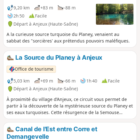
9,20 km
+83 m
-88 m
2h 50
Facile
Départ à Anjeux (Haute-Saône)
A la curieuse source turquoise du Planey, venaient au
sabbat des "sorcières' aux prétendus pouvoirs maléfiques.
La Source du Planey à Anjeux
Office de tourisme
5,03 km
+69 m
-66 m
1h 40
Facile
Départ à Anjeux (Haute-Saône)
À proximité du village d’Anjeux, ce circuit vous permet de
partir à la découverte de la mystérieuse source du Planey et
ses eaux turquoises. Cette résurgence de la Semouse
présente une eau cristalline dont la couleur change au fil
des heures et des saisons. Tout au long du parcours, des
Canal de l'Est entre Corre et
panneaux d’interprétation ainsi que des tables de lecture
Demangevelle
vous permettront de mieux appréhender ce site