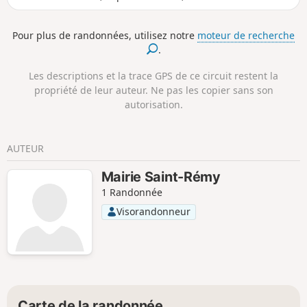
chapelles et églises dont certaines à
l'architecture originale, comme celle de
Pour plus de randonnées, utilisez notre
moteur de recherche
Chargey avec son fronton gréco-romain
.
rajouté ou celle de Gesincourt qui fait
aussi office de mairie. Particularité : le
Les descriptions et la trace GPS de ce circuit restent la
parcours en 8 offre la souplesse de
propriété de leur auteur. Ne pas les copier sans son
pouvoir faire la totalité ou de ne faire
autorisation.
qu'une des deux boucles.
AUTEUR
Mairie Saint-Rémy
1 Randonnée
Visorandonneur
Carte de la randonnée