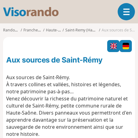
V
O
i
u
s
v
o
Randonnées
Franche-Comté
Haute-Saône
Saint-Remy (Haute-Saône)
Aux sources de Saint-Rémy
r
r
i
a
r
n
l
d
Aux sources de Saint-Rémy
a
o
n
a
Aux sources de Saint-Rémy.
v
À travers collines et vallées, histoires et légendes,
i
notre patrimoine pas-à-pas...
g
Venez découvrir la richesse du patrimoine naturel et
a
t
culturel de Saint-Rémy, petite commune rurale de
i
Haute-Saône. Divers panneaux vous permettront d'en
o
apprendre davantage sur la préservation et la
n
sauvegarde de notre environnement ainsi que sur
notre histoire.