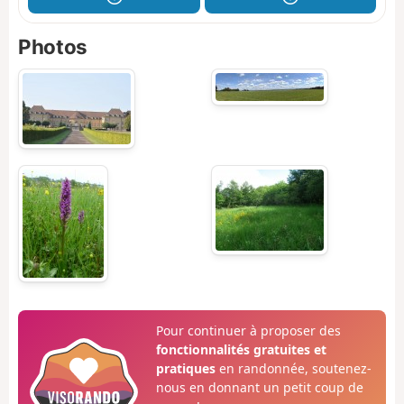
Photos
Pour continuer à proposer des
fonctionnalités gratuites et
pratiques
en randonnée, soutenez-
nous en donnant un petit coup de