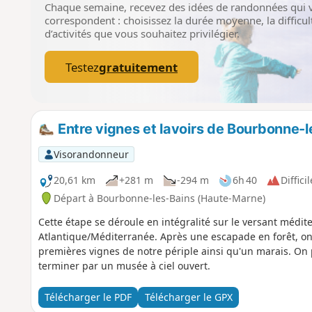
Chaque semaine, recevez des idées de randonnées qui 
correspondent : choisissez la durée moyenne, la difficult
d’activités que vous souhaitez privilégier.
Testez
gratuitement
Entre vignes et lavoirs de Bourbonne-
Visorandonneur
20,61 km
+281 m
-294 m
6h 40
Difficil
Départ à Bourbonne-les-Bains (Haute-Marne)
Cette étape se déroule en intégralité sur le versant médi
Atlantique/Méditerranée. Après une escapade en forêt, on r
premières vignes de notre périple ainsi qu'un marais. On
terminer par un musée à ciel ouvert.
Télécharger le PDF
Télécharger le GPX