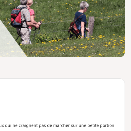
o
a
i
m
p
eux qui ne craignent pas de marcher sur une petite portion