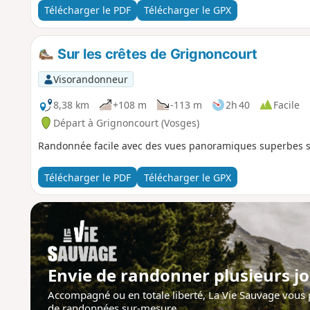
Télécharger le PDF
Télécharger le GPX
Sur les crêtes de Grignoncourt
Visorandonneur
8,38 km
+108 m
-113 m
2h 40
Facile
Départ à Grignoncourt (Vosges)
Randonnée facile avec des vues panoramiques superbes sur
Télécharger le PDF
Télécharger le GPX
Envie de randonner plusieurs jo
Accompagné ou en totale liberté, La Vie Sauvage vous
de randonnées sur-mesure