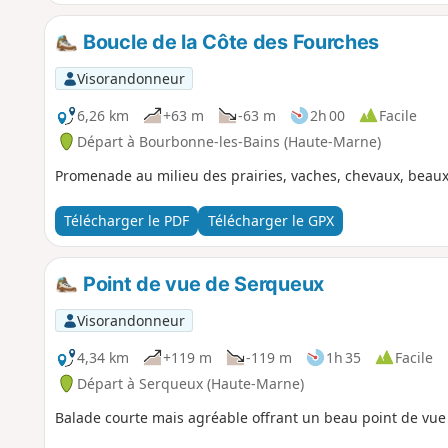
Boucle de la Côte des Fourches
Visorandonneur
6,26 km
+63 m
-63 m
2h 00
Facile
Départ à Bourbonne-les-Bains (Haute-Marne)
Promenade au milieu des prairies, vaches, chevaux, beau
Télécharger le PDF
Télécharger le GPX
Point de vue de Serqueux
Visorandonneur
4,34 km
+119 m
-119 m
1h 35
Facile
Départ à Serqueux (Haute-Marne)
Balade courte mais agréable offrant un beau point de vue 