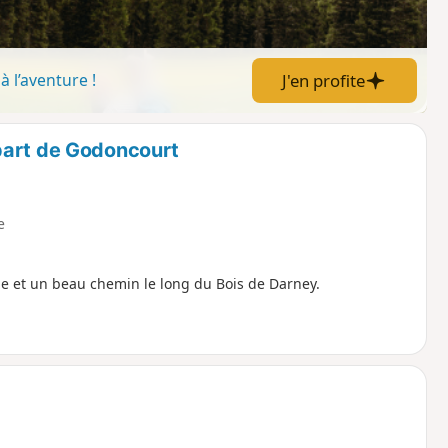
J'en profite
à l’aventure !
part de Godoncourt
e
e et un beau chemin le long du Bois de Darney.