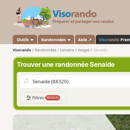
V
i
s
o
r
a
Outils
Randonnées
Aide ↗
Viso
rando
Pre
n
Visorando
Randonnées
Lorraine
Vosges
Senaide
d
o
Trouver une randonnée Senaide
Filtres
NOUVEAU