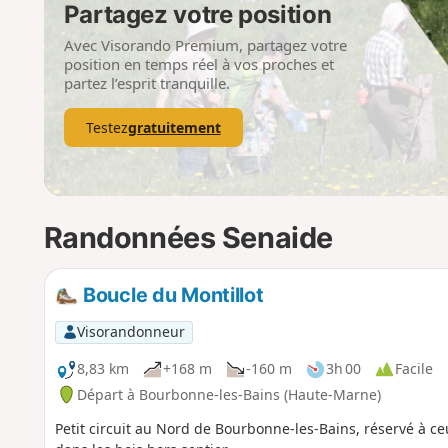
Partagez votre position
Avec Visorando Premium, partagez votre
position en temps réel à vos proches et
partez l’esprit tranquille.
Testez
gratuitement
Randonnées Senaide
Boucle du Montillot
Visorandonneur
8,83 km
+168 m
-160 m
3h 00
Facile
Départ à Bourbonne-les-Bains (Haute-Marne)
Petit circuit au Nord de Bourbonne-les-Bains, réservé à c