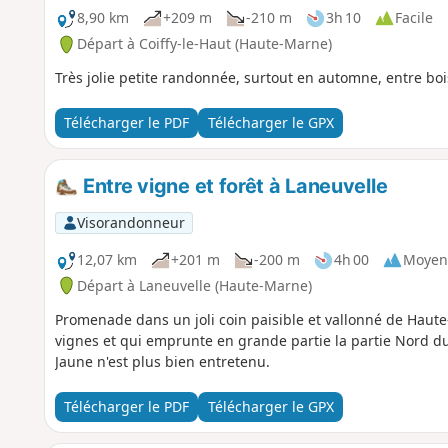
8,90 km
+209 m
-210 m
3h 10
Facile
Départ à Coiffy-le-Haut (Haute-Marne)
Très jolie petite randonnée, surtout en automne, entre bois
Télécharger le PDF
Télécharger le GPX
Entre vigne et forêt à Laneuvelle
Visorandonneur
12,07 km
+201 m
-200 m
4h 00
Moyen
Départ à Laneuvelle (Haute-Marne)
Promenade dans un joli coin paisible et vallonné de Haute-
vignes et qui emprunte en grande partie la partie Nord du 
Jaune n'est plus bien entretenu.
Télécharger le PDF
Télécharger le GPX