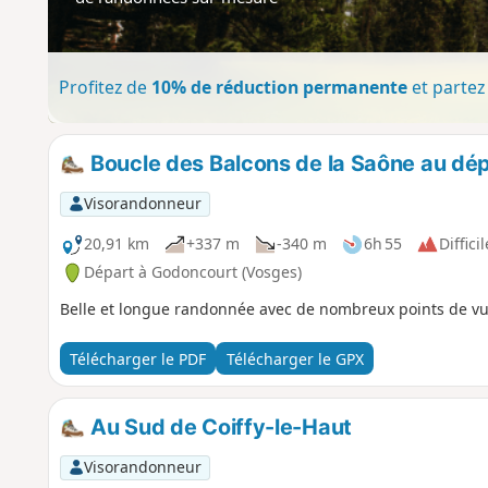
Profitez de
10% de réduction permanente
et partez 
Boucle des Balcons de la Saône au dé
Visorandonneur
20,91 km
+337 m
-340 m
6h 55
Difficil
Départ à Godoncourt (Vosges)
Belle et longue randonnée avec de nombreux points de vu
Télécharger le PDF
Télécharger le GPX
Au Sud de Coiffy-le-Haut
Visorandonneur