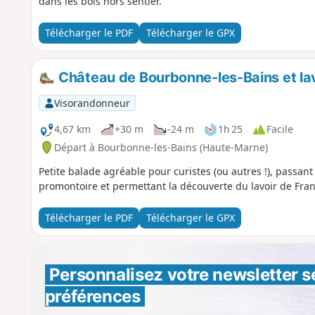
dans les bois hors sentier.
Télécharger le PDF
Télécharger le GPX
Château de Bourbonne-les-Bains et lav
Visorandonneur
4,67 km
+30 m
-24 m
1h 25
Facile
Départ à Bourbonne-les-Bains (Haute-Marne)
Petite balade agréable pour curistes (ou autres !), passa
promontoire et permettant la découverte du lavoir de Fra
Télécharger le PDF
Télécharger le GPX
Personnalisez votre newsletter 
s
préférences