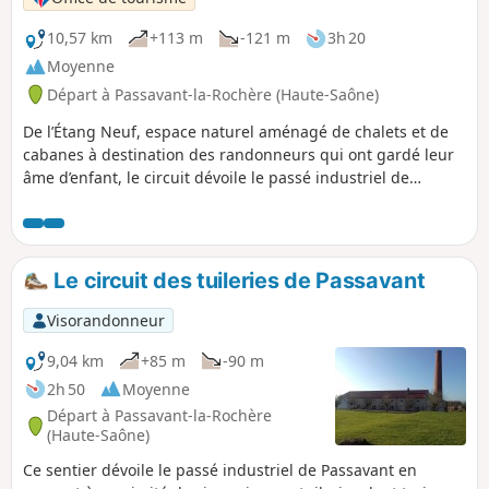
10,57 km
+113 m
-121 m
3h 20
Moyenne
Départ à Passavant-la-Rochère (Haute-Saône)
De l’Étang Neuf, espace naturel aménagé de chalets et de
cabanes à destination des randonneurs qui ont gardé leur
âme d’enfant, le circuit dévoile le passé industriel de
Passavant-la-Rochère en passant à proximité de six
anciennes tuileries dont trois étaient encore en activité
dans les années 1950. Mais l’avènement de la tuile ciment a
précipité la fermeture des dernières tuileries, entraînant la
Le circuit des tuileries de Passavant
division par deux de la population du village sur la même
période.
Visorandonneur
9,04 km
+85 m
-90 m
2h 50
Moyenne
Départ à Passavant-la-Rochère
(Haute-Saône)
Ce sentier dévoile le passé industriel de Passavant en