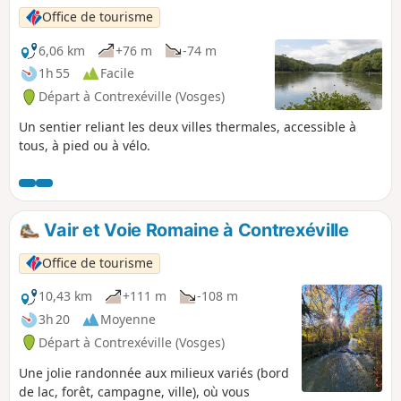
Office de tourisme
6,06 km
+76 m
-74 m
1h 55
Facile
Départ à Contrexéville (Vosges)
Un sentier reliant les deux villes thermales, accessible à
tous, à pied ou à vélo.
Vair et Voie Romaine à Contrexéville
Office de tourisme
10,43 km
+111 m
-108 m
3h 20
Moyenne
Départ à Contrexéville (Vosges)
Une jolie randonnée aux milieux variés (bord
de lac, forêt, campagne, ville), où vous