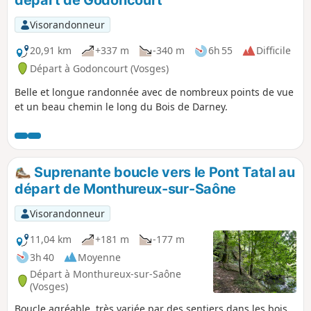
Visorandonneur
20,91 km
+337 m
-340 m
6h 55
Difficile
Départ à Godoncourt (Vosges)
Belle et longue randonnée avec de nombreux points de vue
et un beau chemin le long du Bois de Darney.
Suprenante boucle vers le Pont Tatal au
départ de Monthureux-sur-Saône
Visorandonneur
11,04 km
+181 m
-177 m
3h 40
Moyenne
Départ à Monthureux-sur-Saône
(Vosges)
Boucle agréable, très variée par des sentiers dans les bois,