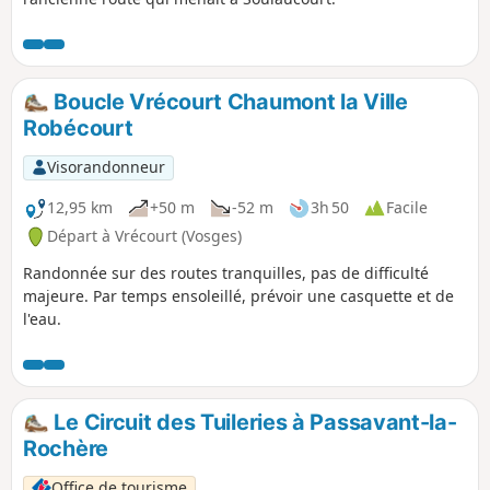
Boucle Vrécourt Chaumont la Ville
Robécourt
Visorandonneur
12,95 km
+50 m
-52 m
3h 50
Facile
Départ à Vrécourt (Vosges)
Randonnée sur des routes tranquilles, pas de difficulté
majeure. Par temps ensoleillé, prévoir une casquette et de
l'eau.
Le Circuit des Tuileries à Passavant-la-
Rochère
Office de tourisme