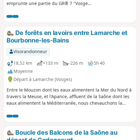
emprunte une partie du GR® 7 "Vosges
Pyrénées" qui suit la ligne de partage
des eaux Atlantique/Méditérranée sur
plus de 1 500 kilomètres. Il s'agit
également d'un chemin de Saint-
De forêts en lavoirs entre Lamarche et
Jacques emprunté par les pèlerins
Bourbonne-les-Bains
Allemands. C'est un livre de géographie
ouvert sur les trois régions et les cinq
Visorandonneur
départements traversés, dont : - le Parc
National de Forêts, - les vignobles de
18,52 km
+133 m
-226 m
5h 40
Côte d'Or, Côte Chalonnaise et
Moyenne
Mâconnais.
Départ à Lamarche (Vosges)
Entre le Mouzon dont les eaux alimentent la Mer du Nord à
travers la Meuse, et l'Apance, affluent de la Saône dont les
eaux alimentent la Méditerranée, nous chevauchons la
ligne de partage des eaux dès le début de cette première
étape. Après la fraîcheur d'une hêtraie, nous découvrons
nos premiers lavoirs pour terminer devant les thermes de
Bourbonne-les-Bains.
Boucle des Balcons de la Saône au
départ de Godoncourt