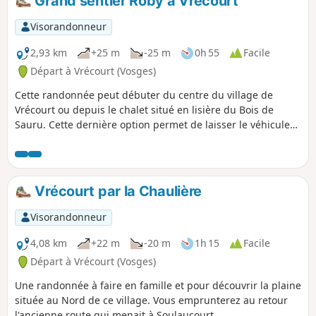
Grand sentier Roby à Vrécourt
Visorandonneur
2,93 km
+25 m
-25 m
0h 55
Facile
Départ à Vrécourt (Vosges)
Cette randonnée peut débuter du centre du village de
Vrécourt ou depuis le chalet situé en lisière du Bois de
Sauru. Cette dernière option permet de laisser le véhicule
au chalet afin de pouvoir y pique-niquer ou, si la chaleur est
trop forte, de ne réaliser que la partie ombragée. Elle
emprunte dans sa première partie le Petit Sentier Roby.
Vrécourt par la Chaulière
Visorandonneur
4,08 km
+22 m
-20 m
1h 15
Facile
Départ à Vrécourt (Vosges)
Une randonnée à faire en famille et pour découvrir la plaine
située au Nord de ce village. Vous emprunterez au retour
l'ancienne route qui menait à Soulaucourt.