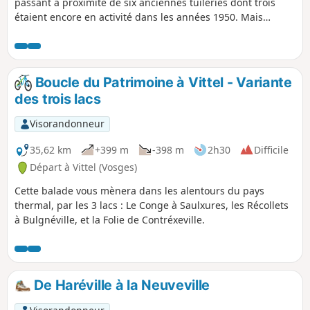
passant à proximité de six anciennes tuileries dont trois
étaient encore en activité dans les années 1950. Mais
l'avènement de la tuile ciment a précipité la fermeture des
dernières tuileries, entraînant la division par deux de la
population du village.
Boucle du Patrimoine à Vittel - Variante
des trois lacs
Visorandonneur
35,62 km
+399 m
-398 m
2h30
Difficile
Départ à Vittel (Vosges)
Cette balade vous mènera dans les alentours du pays
thermal, par les 3 lacs : Le Conge à Saulxures, les Récollets
à Bulgnéville, et la Folie de Contréxeville.
De Haréville à la Neuveville