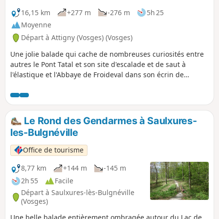
16,15 km
+277 m
-276 m
5h 25
Moyenne
Départ à Attigny (Vosges) (Vosges)
Une jolie balade qui cache de nombreuses curiosités entre
autres le Pont Tatal et son site d'escalade et de saut à
l'élastique et l'Abbaye de Froideval dans son écrin de
verdure. De nombreuses autres curiosités vous attendent
tout au long du parcours.
Le Rond des Gendarmes à Saulxures-
les-Bulgnéville
Office de tourisme
8,77 km
+144 m
-145 m
2h 55
Facile
Départ à Saulxures-lès-Bulgnéville
(Vosges)
Une belle balade entièrement ombragée autour du Lac de