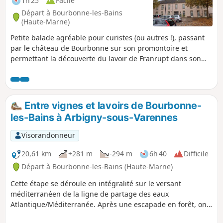
1h 25
Facile
Départ à Bourbonne-les-Bains
(Haute-Marne)
Petite balade agréable pour curistes (ou autres !), passant
par le château de Bourbonne sur son promontoire et
permettant la découverte du lavoir de Franrupt dans son
cadre bucolique.
Entre vignes et lavoirs de Bourbonne-
les-Bains à Arbigny-sous-Varennes
Visorandonneur
20,61 km
+281 m
-294 m
6h 40
Difficile
Départ à Bourbonne-les-Bains (Haute-Marne)
Cette étape se déroule en intégralité sur le versant
méditerranéen de la ligne de partage des eaux
Atlantique/Méditerranée. Après une escapade en forêt, on
rejoint le bassin versant de la Petite Amance. On côtoie les