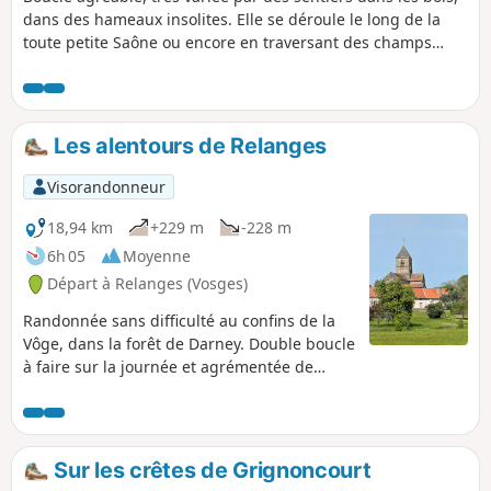
dans des hameaux insolites. Elle se déroule le long de la
toute petite Saône ou encore en traversant des champs
vastes.
Les alentours de Relanges
Visorandonneur
18,94 km
+229 m
-228 m
6h 05
Moyenne
Départ à Relanges (Vosges)
Randonnée sans difficulté au confins de la
Vôge, dans la forêt de Darney. Double boucle
à faire sur la journée et agrémentée de
monuments et vestiges de différentes
époques .
Sur les crêtes de Grignoncourt