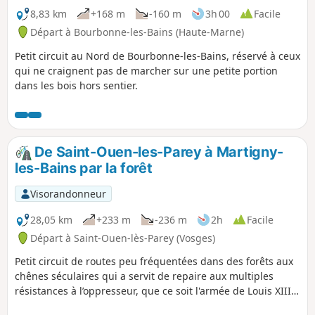
8,83 km
+168 m
-160 m
3h 00
Facile
Départ à Bourbonne-les-Bains (Haute-Marne)
Petit circuit au Nord de Bourbonne-les-Bains, réservé à ceux
qui ne craignent pas de marcher sur une petite portion
dans les bois hors sentier.
De Saint-Ouen-les-Parey à Martigny-
les-Bains par la forêt
Visorandonneur
28,05 km
+233 m
-236 m
2h
Facile
Départ à Saint-Ouen-lès-Parey (Vosges)
Petit circuit de routes peu fréquentées dans des forêts aux
chênes séculaires qui a servit de repaire aux multiples
résistances à l’oppresseur, que ce soit l'armée de Louis XIII
(1634), les Prussiens (1870) ou les Allemands (1940).