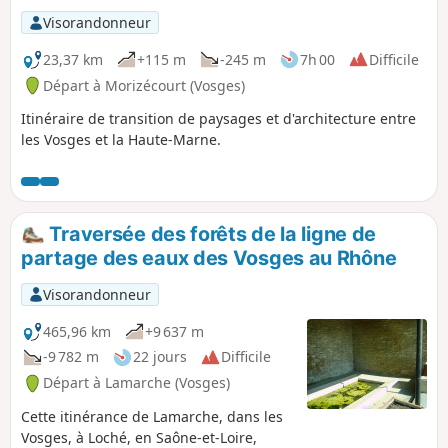
Visorandonneur
23,37 km
+115 m
-245 m
7h 00
Difficile
Départ à Morizécourt (Vosges)
Itinéraire de transition de paysages et d'architecture entre
les Vosges et la Haute-Marne.
Traversée des forêts de la ligne de
partage des eaux des Vosges au Rhône
Visorandonneur
465,96 km
+9 637 m
-9 782 m
22 jours
Difficile
Départ à Lamarche (Vosges)
Cette itinérance de Lamarche, dans les
Vosges, à Loché, en Saône-et-Loire,