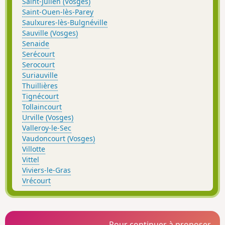
Saint-Julien (Vosges)
Saint-Ouen-lès-Parey
Saulxures-lès-Bulgnéville
Sauville (Vosges)
Senaide
Serécourt
Serocourt
Suriauville
Thuillières
Tignécourt
Tollaincourt
Urville (Vosges)
Valleroy-le-Sec
Vaudoncourt (Vosges)
Villotte
Vittel
Viviers-le-Gras
Vrécourt
Pour continuer à proposer