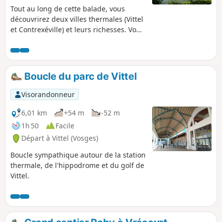
Tout au long de cette balade, vous
découvrirez deux villes thermales (Vittel
et Contrexéville) et leurs richesses. Vous
traverserez également Bulgnéville,
Mandres sur Vair et Norroy sur Vair,
avant de revenir à votre point de départ.
Boucle du parc de Vittel
Visorandonneur
6,01 km
+54 m
-52 m
1h 50
Facile
Départ à Vittel (Vosges)
Boucle sympathique autour de la station
thermale, de l'hippodrome et du golf de
Vittel.