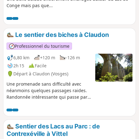
Conge mais pas que...
Le sentier des biches à Claudon
Professionnel du tourisme
6,80 km
+120 m
-126 m
2h 15
Facile
Départ à Claudon (Vosges)
Une promenade sans difficulté avec
néanmoins quelques passages raides.
Randonnée intéressante qui passe par
le patrimoine historique, les légendes et
le Pont Tatal. Le sentier est balisé et
entretenu par le club vosgien anneau
bleu
Sentier des Lacs au Parc : de
Contrexéville à Vittel