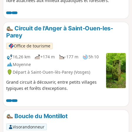
flore attachées aux milieux aquatiques et forestiers.
Circuit de l'Anger à Saint-Ouen-les-
Parey
Office de tourisme
16,26 km
+174 m
-177 m
5h 10
Moyenne
Départ à Saint-Ouen-lès-Parey (Vosges)
Grand circuit à découvrir, entre petits villages
typiques et forêts d'exceptions.
Boucle du Montillot
Visorandonneur