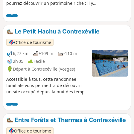
pourrez découvrir un patrimoine riche : il y
en aura pour tous les goûts !
Le Petit Hachu à Contrexéville
Office de tourisme
6,27 km
+109 m
-110 m
2h 05
Facile
Départ à Contrexéville (Vosges)
Accessible à tous, cette randonnée
familiale vous permettra de découvrir
un site occupé depuis la nuit des temps.
Au printemps, si vous avez de la chance,
vous pourrez découvrir des orchidées
dans les forêts environnantes.
Entre Forêts et Thermes à Contrexéville
Office de tourisme