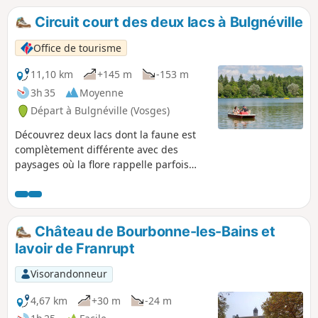
Circuit court des deux lacs à Bulgnéville
Office de tourisme
11,10 km
+145 m
-153 m
3h 35
Moyenne
Départ à Bulgnéville (Vosges)
Découvrez deux lacs dont la faune est
complètement différente avec des
paysages où la flore rappelle parfois
celle des Hautes Vosges.
Château de Bourbonne-les-Bains et
lavoir de Franrupt
Visorandonneur
4,67 km
+30 m
-24 m