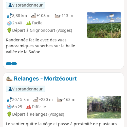
Visorandonneur
8,38 km
+108 m
-113 m
2h 40
Facile
Départ à Grignoncourt (Vosges)
Randonnée facile avec des vues
panoramiques superbes sur la belle
vallée de la Saône.
Relanges - Morizécourt
Visorandonneur
20,15 km
+230 m
-163 m
6h 25
Difficile
Départ à Relanges (Vosges)
Le sentier quitte la Vôge et passe à proximité de plusieurs