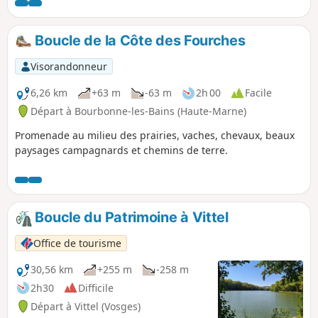
premières vignes de notre périple ainsi qu'un marais. On
poursuit la découverte des lavoirs de Haute-Marne pour
terminer par un musée à ciel ouvert.
Boucle de la Côte des Fourches
Visorandonneur
6,26 km
+63 m
-63 m
2h 00
Facile
Départ à Bourbonne-les-Bains (Haute-Marne)
Promenade au milieu des prairies, vaches, chevaux, beaux
paysages campagnards et chemins de terre.
Boucle du Patrimoine à Vittel
Office de tourisme
30,56 km
+255 m
-258 m
2h30
Difficile
Départ à Vittel (Vosges)