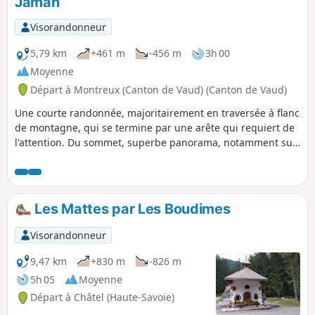
Jaman
Visorandonneur
5,79 km
+461 m
-456 m
3h 00
Moyenne
Départ à Montreux (Canton de Vaud) (Canton de Vaud)
Une courte randonnée, majoritairement en traversée à flanc
de montagne, qui se termine par une arête qui requiert de
l'attention. Du sommet, superbe panorama, notamment sur
le Léman, qui n'est qu'à cinq kilomètres de là et que l'on
domine de près de 1 600 m.
Les Mattes par Les Boudimes
Visorandonneur
9,47 km
+830 m
-826 m
5h 05
Moyenne
Départ à Châtel (Haute-Savoie)