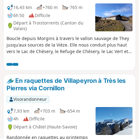
16,43 km
+760 m
-765 m
6h 50
Difficile
Départ à Troistorrents (Canton du
Valais)
Boucle depuis Morgins à travers le vallon sauvage de They
jusqu'aux sources de la Vièze. Elle nous conduit plus haut
vers le Lac de Chésery, le Refuge de Chésery, le Lac Vert et
les Portes du Soleil. L'eau a sculpté des paysages
magnifiques : sources, cascades et lacs de montagne.
En raquettes de Villapeyron à Très les
Pierres via Cornillon
Visorandonneur
7,93 km
+703 m
-654 m
4h
Difficile
Départ à Châtel (Haute-Savoie)
Randonnée en raquettes au printemps