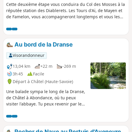
Cette deuxième étape vous conduira du Col des Mosses à la
réputée station des Diablerets. Les Tours d'Aï, de Mayen et
de Famelon, vous accompagneront longtemps et vous les
découvrirez sous différents angles. Sur le parcours se
présenteront aussi de nombreux points panoramiques sur
le Massif des Diablerets, le Chablais, les Dents du Midi et le
Massif du Mont Blanc.
Au bord de la Dranse
Visorandonneur
13,04 km
+22 m
-269 m
3h 45
Facile
Départ à Châtel (Haute-Savoie)
Une balade sympa le long de la Dranse,
de Châtel à Abondance, où tu peux
visiter l'abbaye. Tu peux revenir par le
même chemin ou prendre un bus qui
circule régulièrement dans la vallée. Si
tu as un Châtel Multi-Pass, le bus est
gratuit.
Rocher de Naye au Pertuis d'Aveneyre