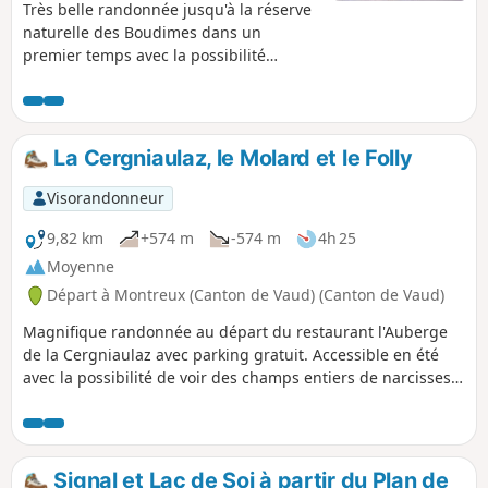
Très belle randonnée jusqu'à la réserve
naturelle des Boudimes dans un
premier temps avec la possibilité
d'apercevoir des chamois suivant la
saison, puis la montée jusqu'aux
alpages des Mattes avec le son des
cloches et les sifflets des marmottes. Les
La Cergniaulaz, le Molard et le Folly
forêts et alpages se succèdent pour
notre plus grand plaisir avec des vues
Visorandonneur
superbes sur les monts entourant les
villages de Châtel et de La Chapelle-
9,82 km
+574 m
-574 m
4h 25
d'Abondance, puis en passant au pied
Moyenne
du Mont de Grange (2432m) et ses
Départ à Montreux (Canton de Vaud) (Canton de Vaud)
barres rocheuses. Vous êtes sur une
zone protégée ! voir la réglementation
Magnifique randonnée au départ du restaurant l'Auberge
dans les informations pratiques.
de la Cergniaulaz avec parking gratuit. Accessible en été
avec la possibilité de voir des champs entiers de narcisses
début mai, et en hiver en raquettes ou ski de randonnée.
On grimpe pas mal au début mais les paysages des
montagnes alentour, la beauté des forêts et de la faune
nous font oublier l'effort. La vue sur le lac à la descente
Signal et Lac de Soi à partir du Plan de