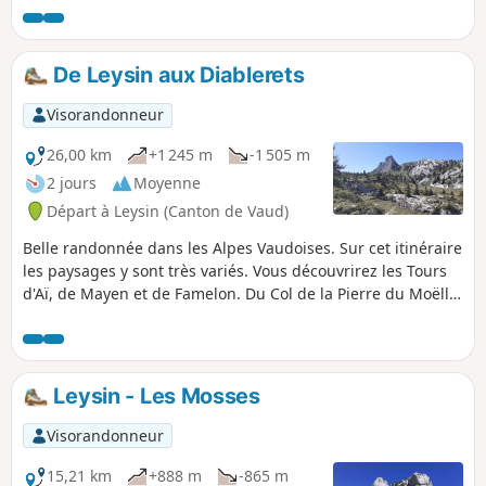
d'étape aux Chalets de Mayen et au Lac Segray. Juste sous le
sommet, il y a quelques pas de varappe très facile à
effectuer dans un passage équipé. Depuis le sommet, vue
De Leysin aux Diablerets
très dégagée sur le Lac Léman, les Diablerets, le Chablais,
les Dents du Midi et le Massif du Mont Blanc.
Visorandonneur
26,00 km
+1 245 m
-1 505 m
2 jours
Moyenne
Départ à Leysin (Canton de Vaud)
Belle randonnée dans les Alpes Vaudoises. Sur cet itinéraire
les paysages y sont très variés. Vous découvrirez les Tours
d'Aï, de Mayen et de Famelon. Du Col de la Pierre du Moëllé
vous profiterez d'une vue sur le Lac d'Hongrin. Sur le
parcours se présenteront de nombreux points
panoramiques sur le Massif des Diablerets, le Chablais, les
Dents du Midi et le Massif du Mont Blanc.
Leysin - Les Mosses
Visorandonneur
15,21 km
+888 m
-865 m