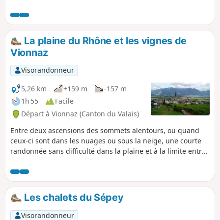
au Col de Soud, la crête de Teise-Joux et
la Cabane de Montagne des
Bouquetins, une ancienne cabane
militaire transformée en restaurant. À
La plaine du Rhône et les vignes de
faire en raquette s'il y a beaucoup de
Vionnaz
neige ou en chaussures de randonnée
d'hiver lorsque l'enneigement faiblit. La
Visorandonneur
randonnée peut se faire aussi en été
(une variante est possible).
5,26 km
+159 m
-157 m
1h 55
Facile
Départ à Vionnaz (Canton du Valais)
Entre deux ascensions des sommets alentours, ou quand
ceux-ci sont dans les nuages ou sous la neige, une courte
randonnée sans difficulté dans la plaine et à la limite entre
vignoble et forêt, à la découverte d'un riche patrimoine
dans le vieux bourg de Vionnaz.
Les chalets du Sépey
Visorandonneur