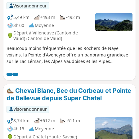
Visorandonneur
5,49 km
+493 m
-492 m
3h 00
Moyenne
Départ à Villeneuve (Canton de
Vaud) (Canton de Vaud)
Beaucoup moins fréquentée que les Rochers de Naye
voisins, la Pointe d'Aveneyre offre un panorama grandiose
sur le Lac Léman, les Alpes Vaudoises et les Alpes
Fribourgeoises, ainsi que sur les sommets du Chablais.
Cheval Blanc, Bec du Corbeau et Pointe
de Bellevue depuis Super Chatel
Visorandonneur
8,74 km
+612 m
-611 m
4h 15
Moyenne
Départ à Châtel (Haute-Savoie)