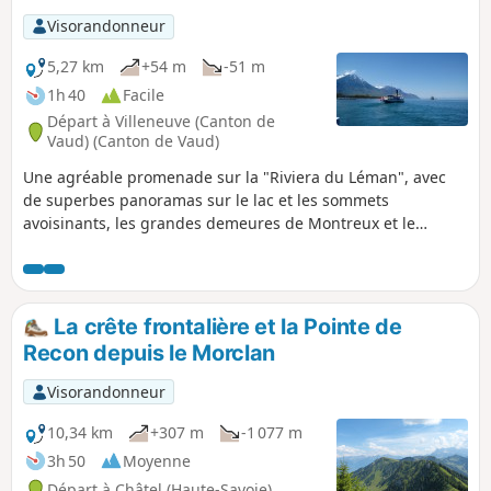
Visorandonneur
5,27 km
+54 m
-51 m
1h 40
Facile
Départ à Villeneuve (Canton de
Vaud) (Canton de Vaud)
Une agréable promenade sur la "Riviera du Léman", avec
de superbes panoramas sur le lac et les sommets
avoisinants, les grandes demeures de Montreux et le
célèbre Château de Chillon. Une promenade proposée ici en
aller simple avec un retour possible, soit par bateau, soit à
pied.
La crête frontalière et la Pointe de
Recon depuis le Morclan
Visorandonneur
10,34 km
+307 m
-1 077 m
3h 50
Moyenne
Départ à Châtel (Haute-Savoie)