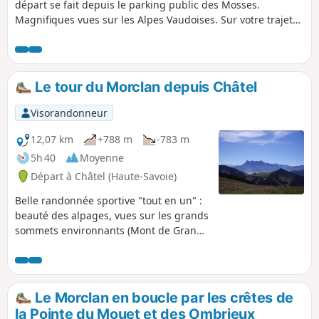
départ se fait depuis le parking public des Mosses.
Magnifiques vues sur les Alpes Vaudoises. Sur votre trajet
vous pourrez également acheter des produits fermiers.
Le tour du Morclan depuis Châtel
Visorandonneur
12,07 km
+788 m
-783 m
5h 40
Moyenne
Départ à Châtel (Haute-Savoie)
Belle randonnée sportive "tout en un" :
beauté des alpages, vues sur les grands
sommets environnants (Mont de Grange
et Cornettes de Bises), panorama à 360°
au sommet du Morclan (Dents du Midi,
massif du Mont-Blanc, Léman, Vallée du
Rhône...).
Le Morclan en boucle par les crêtes de
la Pointe du Mouet et des Ombrieux