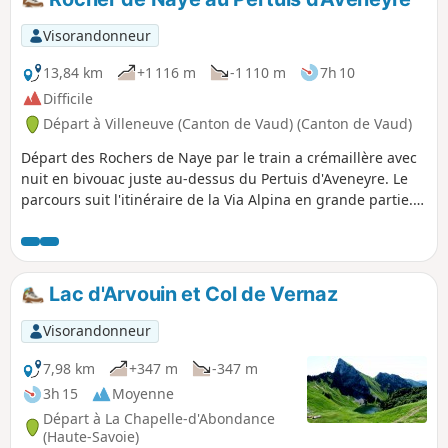
Visorandonneur
13,84 km
+1 116 m
-1 110 m
7h 10
Difficile
Départ à Villeneuve (Canton de Vaud) (Canton de Vaud)
Départ des Rochers de Naye par le train a crémaillère avec
nuit en bivouac juste au-dessus du Pertuis d'Aveneyre. Le
parcours suit l'itinéraire de la Via Alpina en grande partie.
Certains sentiers sont étroits, attention pour les personnes
sujettes au vertige.
Lac d'Arvouin et Col de Vernaz
Visorandonneur
7,98 km
+347 m
-347 m
3h 15
Moyenne
Départ à La Chapelle-d'Abondance
(Haute-Savoie)