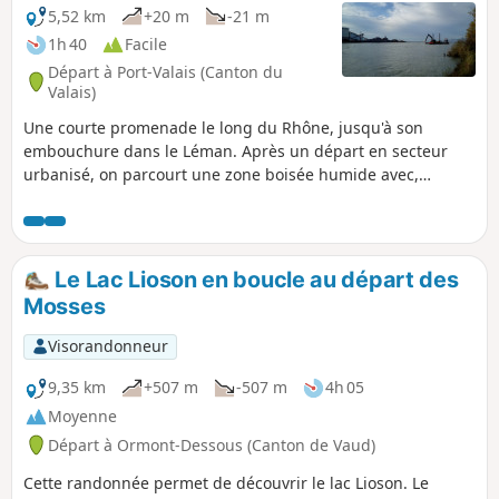
5,52 km
+20 m
-21 m
1h 40
Facile
Départ à Port-Valais (Canton du
Valais)
Une courte promenade le long du Rhône, jusqu'à son
embouchure dans le Léman. Après un départ en secteur
urbanisé, on parcourt une zone boisée humide avec,
toujours en arrière-plan, les sommets des Alpes Vaudoises,
des Diablerets, du Chablais ou des Dents du Midi.
Le Lac Lioson en boucle au départ des
Mosses
Visorandonneur
9,35 km
+507 m
-507 m
4h 05
Moyenne
Départ à Ormont-Dessous (Canton de Vaud)
Cette randonnée permet de découvrir le lac Lioson. Le