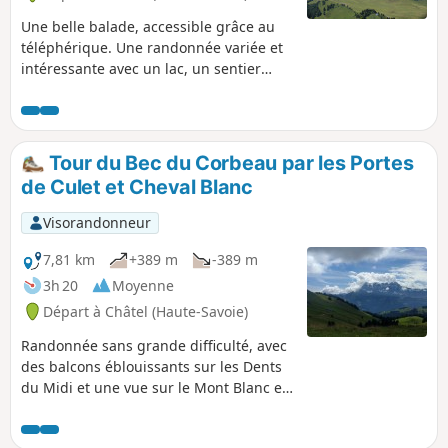
Une belle balade, accessible grâce au
téléphérique. Une randonnée variée et
intéressante avec un lac, un sentier
tranquille à travers les arbres et deux
superbes points de vue.
Tour du Bec du Corbeau par les Portes
de Culet et Cheval Blanc
Visorandonneur
7,81 km
+389 m
-389 m
3h 20
Moyenne
Départ à Châtel (Haute-Savoie)
Randonnée sans grande difficulté, avec
des balcons éblouissants sur les Dents
du Midi et une vue sur le Mont Blanc en
arrière-plan si le ciel est dégagé. À mi-
parcours, on domine le village Suisse de