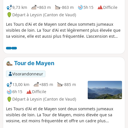
9,73 km
+863 m
-863 m
5h 15
Difficile
Départ à Leysin (Canton de Vaud)
Les Tours d'Aï et de Mayen sont deux sommets jumeaux
visibles de loin. La Tour d'Aï est légèrement plus élevée que
sa voisine, elle est aussi plus fréquentée. L'ascension est
graduelle et offre dans sa partie finale un parcours aérien.
Depuis le sommet, vue très dégagée sur le Léman, le
Chablais, les dents du Midi et le Massif du Mont Blanc.
Tour de Mayen
Visorandonneur
13,00 km
+885 m
-885 m
6h 15
Difficile
Départ à Leysin (Canton de Vaud)
Les Tours d'Aï et de Mayen sont deux sommets jumeaux
visibles de loin. La Tour de Mayen, moins élevée que sa
voisine, est moins fréquentée et offre un cadre plus
sauvage. L'ascension est très graduelle, avec deux points