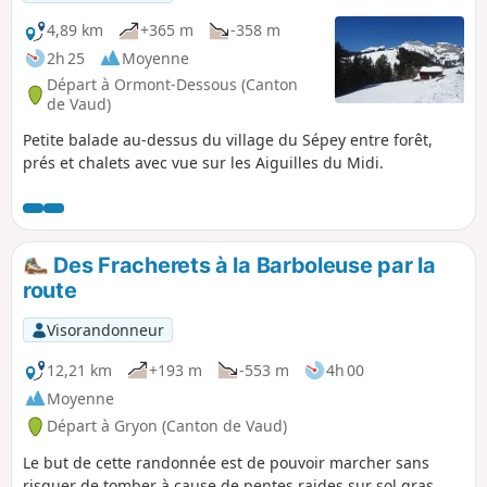
4,89 km
+365 m
-358 m
2h 25
Moyenne
Départ à Ormont-Dessous (Canton
de Vaud)
Petite balade au-dessus du village du Sépey entre forêt,
prés et chalets avec vue sur les Aiguilles du Midi.
Des Fracherets à la Barboleuse par la
route
Visorandonneur
12,21 km
+193 m
-553 m
4h 00
Moyenne
Départ à Gryon (Canton de Vaud)
Le but de cette randonnée est de pouvoir marcher sans
risquer de tomber à cause de pentes raides sur sol gras