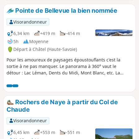
Morgins. Le retour vers Super-Châtel
s'effectue par la Buvette du Corbeau,
Pointe de Bellevue la bien nommée
puis le secteur de Cheval Blanc et enfin
le Lac de la Mouille.
Visorandonneur
6,34 km
+419 m
-414 m
5h
Moyenne
Départ à Châtel (Haute-Savoie)
Pour les amoureux de paysages époustouflants c'est la
sortie à ne pas manquer. Le panorama à 360° vaut le
détour : Lac Léman, Dents du Midi, Mont Blanc, etc. La
première partie, jusqu’aux Portes de Culet, ne pose pas de
difficulté. La seconde, jusqu’au sommet, est plus physique.
Rochers de Naye à partir du Col de
Chaude
Visorandonneur
6,45 km
+553 m
-551 m