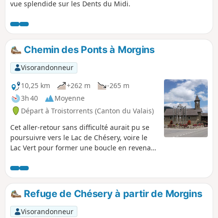
vue splendide sur les Dents du Midi.
Chemin des Ponts à Morgins
Visorandonneur
10,25 km
+262 m
-265 m
3h 40
Moyenne
Départ à Troistorrents (Canton du Valais)
Cet aller-retour sans difficulté aurait pu se
poursuivre vers le Lac de Chésery, voire le
Lac Vert pour former une boucle en revenant
par Tovassière mais la pluie et l'orage nous
ont contraint à rebrousser chemin. Cela
reste un beau parcours en bordure de
torrent, agrémenté de plusieurs abris
Refuge de Chésery à partir de Morgins
bienvenus pour le pique-nique par temps
incertain.
Visorandonneur