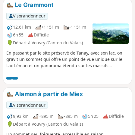
de randonnée, on passe par le site
Le Grammont
préservé de Tanay et son lac.
Visorandonneur
12,61 km
+1 151 m
-1 151 m
6h 55
Difficile
Départ à Vouvry (Canton du Valais)
En passant par le site préservé de Tanay, avec son lac, on
gravit un sommet qui offre un point de vue unique sur le
Lac Léman et un panorama étendu sur les massifs
alentours. Une randonnée fréquentée, avec des passages
raides mais sans difficulté technique.N.B. Le dénivelé
calculé est légèrement surestimé, le dénivelé cumulé réel
est proche de 1000 mètres.
Alamon à partir de Miex
Visorandonneur
9,93 km
+895 m
-895 m
5h 25
Difficile
Départ à Vouvry (Canton du Valais)
Un sommet peu fréquenté, accessible en saison