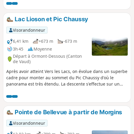
promenade en alpage proposée ici ne
manque ni d'intérêt ni de jolis paysages.
Lac Lioson et Pic Chaussy
Visorandonneur
6,41 km
+673 m
-673 m
3h 45
Moyenne
Départ à Ormont-Dessous (Canton
de Vaud)
Après avoir atteint Vers les Lacs, on évolue dans un superbe
cadre pour monter au sommet du Pic Chaussy d'où le
panorama est très étendu. La descente s'effectue sur un
autre versant, toujours dans un superbe cadre jusqu'au
beau Lac Lioson.
Pointe de Bellevue à partir de Morgins
Visorandonneur