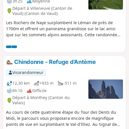
3h 25
Moyenne
Départ à Villeneuve (Canton de
Vaud) (Canton de Vaud)
Les Rochers de Naye surplombent le Léman de près de
1700m et offrent un panorama grandiose sur le lac ainsi
que sur les sommets alpins avoisinants. Cette randonnée
en propose une ascension plus courte et moins aérienne
que la plus usuelle montée à partir du Col de Jaman.
Chindonne - Refuge d'Antème
Visorandonneur
12,30 km
+933 m
-511 m
6h 10
Difficile
Départ à Monthey (Canton du
Valais)
Au cours de cette quatrième étape du Tour des Dents du
Midi, le parcours vous proposera encore de magnifique
points de vue en surplombant le Val-d'Illiez. Au Signal de