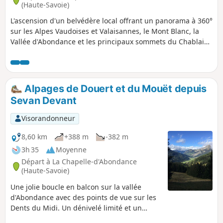
(Haute-Savoie)
L'ascension d'un belvédère local offrant un panorama à 360°
sur les Alpes Vaudoises et Valaisannes, le Mont Blanc, la
Vallée d'Abondance et les principaux sommets du Chablais,
ainsi que sur le Léman. Une randonnée qui se prête à
plusieurs variantes et compléments. N.B. Parcours au sein
d'une zone naturelle protégée : voir les recommandations
dans les informations pratiques.
Alpages de Douert et du Mouët depuis
Sevan Devant
Visorandonneur
8,60 km
+388 m
-382 m
3h 35
Moyenne
Départ à La Chapelle-d'Abondance
(Haute-Savoie)
Une jolie boucle en balcon sur la vallée
d'Abondance avec des points de vue sur les
Dents du Midi. Un dénivelé limité et un
parcours à deux niveaux sans difficulté. La