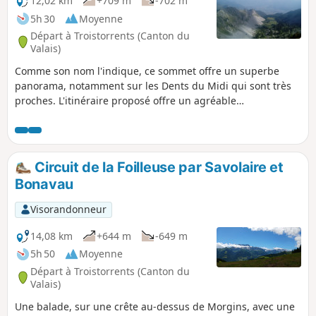
12,02 km
+709 m
-702 m
5h 30
Moyenne
Départ à Troistorrents (Canton du
Valais)
Comme son nom l'indique, ce sommet offre un superbe
panorama, notamment sur les Dents du Midi qui sont très
proches. L'itinéraire proposé offre un agréable
cheminement principalement à travers les alpages.
Circuit de la Foilleuse par Savolaire et
Bonavau
Visorandonneur
14,08 km
+644 m
-649 m
5h 50
Moyenne
Départ à Troistorrents (Canton du
Valais)
Une balade, sur une crête au-dessus de Morgins, avec une