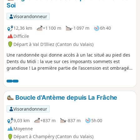
depuis le sommet du Folly est à couper le souffle et si vous
Soi
êtes là vers août, vous pourrez vous ravitailler avec les
milliers de myrtilles sauvages en descendant du Molard. Le
Visorandonneur
restaurant de la Cergniaulaz propose des plats semi-gastro
mais est très randonneurs friendly et on peut manger
12,36 km
+1 100 m
-1 097 m
6h 40
quelques plats typiques genre planchette, fondue ou röstis
Difficile
également. Leur tarte du jour était à tomber.
Départ à Val D'Illiez (Canton du Valais)
Une randonnée qui donne accès à un lac situé au pied des
Dents du Midi : la vue sur ces imposants sommets est
grandiose ! La première partie de l'ascension est ombragée,
sur un chemin qui joue à saute-mouton avec une piste
d'alpage. La suite se déroule dans les alpages et s'achève
dans un milieu de plus en plus minéral.
Boucle d'Antème depuis La Frâche
Visorandonneur
9,03 km
+837 m
-837 m
5h 00
Moyenne
Départ à Champéry (Canton du Valais)