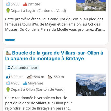
6h 55
Difficile
Départ à Leysin (Canton de Vaud)
Cette première étape vous conduira de Leysin, au pied des
fameuses tours d'Aï, de Mayen et de Famelon, au Col des
Mosses. Du Col de la Pierre du Moëllé vous profiterez d'une
vue sur le Lac d'Hongrin. Sur le parcours se présenteront de
nombreux points panoramiques sur le Massif des
Diablerets, le Chablais, les Dents du Midi et le Massif du
Mont Blanc.
Boucle de la gare de Villars-sur-Ollon à
la cabane de montagne à Bretaye
Visorandonneur
8,90 km
+546 m
-550 m
4h 05
Moyenne
Départ à Ollon (Canton de Vaud)
Cette randonnée hivernale en boucle
part de la gare de Villars-sur-Ollon pour
rejoindre le Col de Bretaye en passant