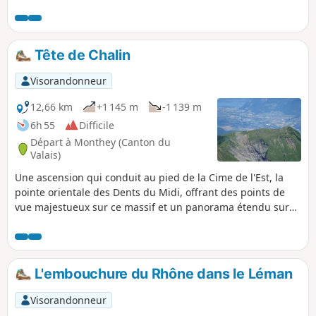
Soi vous contemplerez la Tête de Chalin, la Cime de l'Est, la
cathédrale et la Dent Jaune. À la cabane d'Antème,
merveilleusement située au pied de la Haute Cime, vous
profiterez d'un coucher de soleil sur les Dents du Midi et
Tête de Chalin
aussi sur les Portes du Soleil.
Visorandonneur
12,66 km
+1 145 m
-1 139 m
6h 55
Difficile
Départ à Monthey (Canton du
Valais)
Une ascension qui conduit au pied de la Cime de l'Est, la
pointe orientale des Dents du Midi, offrant des points de
vue majestueux sur ce massif et un panorama étendu sur
les Alpes Vaudoises. Un parcours exigeant, avec un passage
aérien en crête.
L'embouchure du Rhône dans le Léman
Visorandonneur