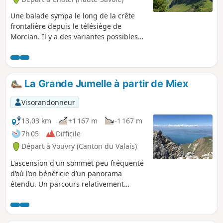
Une balade sympa le long de la crête
frontalière depuis le télésiège de
Morclan. Il y a des variantes possibles
(décrites) pour avoir plus de dénivelé.
Tu pourras profiter de superbes vues
sur les montagnes de la région de
Châtel et sur la Suisse, notamment sur
La Grande Jumelle à partir de Miex
le lac Léman à Montreux.
Visorandonneur
13,03 km
+1 167 m
-1 167 m
7h 05
Difficile
Départ à Vouvry (Canton du Valais)
L'ascension d'un sommet peu fréquenté
d’où l’on bénéficie d’un panorama
étendu. Un parcours relativement
exigeant, avec quelques passages
aériens, et qui nécessite par endroit
d’avoir le sens de l’itinéraire. En début