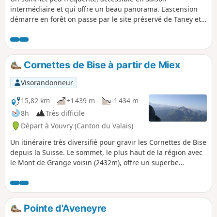
intermédiaire et qui offre un beau panorama. L'ascension
démarre en forêt on passe par le site préservé de Taney et
son lac. La randonnée s'achève dans les alpages.
Cornettes de Bise à partir de Miex
Visorandonneur
15,82 km
+1 439 m
-1 434 m
8h
Très difficile
Départ à Vouvry (Canton du Valais)
Un itinéraire très diversifié pour gravir les Cornettes de Bise
depuis la Suisse. Le sommet, le plus haut de la région avec
le Mont de Grange voisin (2432m), offre un superbe
panorama. La descente de la combe de la Chaux du Milieu
se déroule dans un superbe cadre sauvage et le site de
Tanay est enchanteur. Une randonnée longue avec
beaucoup de dénivelé, qui nécessite d'être en bonne forme
Pointe d'Aveneyre
physique.