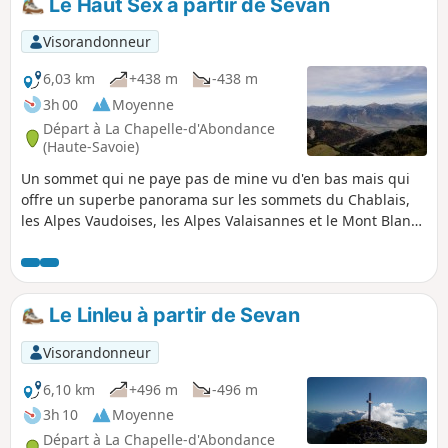
Le Haut Sex à partir de Sevan
Visorandonneur
6,03 km
+438 m
-438 m
3h 00
Moyenne
Départ à La Chapelle-d'Abondance
(Haute-Savoie)
Un sommet qui ne paye pas de mine vu d'en bas mais qui
offre un superbe panorama sur les sommets du Chablais,
les Alpes Vaudoises, les Alpes Valaisannes et le Mont Blanc.
Un itinéraire en boucle très varié, qui alterne les passages
en forêt, en alpages et en crête, pistes, chemins et sentiers,
brèves montées raides et traversées en pente douce.
Le Linleu à partir de Sevan
Visorandonneur
6,10 km
+496 m
-496 m
3h 10
Moyenne
Départ à La Chapelle-d'Abondance