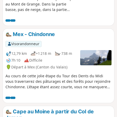
au Mont de Grange. Dans la partie
basse, pas de neige, dans la partie
haute, il y en a. Villapeyron - les
Boudimes - les Quebales - Cornillon -
l'Ertre - Très les Pierres
Mex - Chindonne
Visorandonneur
12,79 km
+1 218 m
-738 m
7h 10
Difficile
Départ à Mex (Canton du Valais)
Au cours de cette jolie étape du Tour des Dents du Midi
vous traverserez des pâturages et des forêts pour rejoindre
Chindonne. L'étape étant assez courte, vous ne manquerez
pas de gravir la Dent de Valerette, magnifique belvédère.
Vous profiterez alors d'un panorama sur les Dents du Midi
et sur la vallée du Rhône.
Cape au Moine à partir du Col de