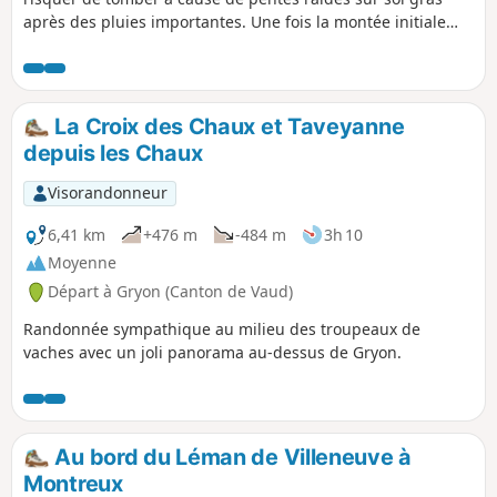
après des pluies importantes. Une fois la montée initiale
effectuée, ensuite, c'est tout en descente. L'accès au départ
peut se faire à pied depuis la Barboleuse ou plus
judicieusement en bus depuis Villars sur Ollon ou la
Barboleuse. L'arrêt se nomme les Fracherets. On peut même
La Croix des Chaux et Taveyanne
aller jusqu'au terminus du bus qui permet de gagner
depuis les Chaux
encore quelques dizaines de mètres de dénivelé positif.
Visorandonneur
6,41 km
+476 m
-484 m
3h 10
Moyenne
Départ à Gryon (Canton de Vaud)
Randonnée sympathique au milieu des troupeaux de
vaches avec un joli panorama au-dessus de Gryon.
Au bord du Léman de Villeneuve à
Montreux