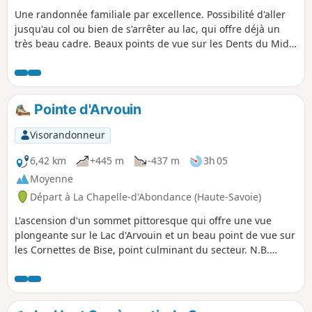
Une randonnée familiale par excellence. Possibilité d'aller
jusqu'au col ou bien de s'arrêter au lac, qui offre déjà un
très beau cadre. Beaux points de vue sur les Dents du Midi
(montée au lac) et les Cornettes de Bise (depuis le col). N.B.
Parcours au sein d'une zone naturelle protégée : voir les
recommandations dans les informations pratiques.
Pointe d'Arvouin
Visorandonneur
6,42 km
+445 m
-437 m
3h 05
Moyenne
Départ à La Chapelle-d'Abondance (Haute-Savoie)
L'ascension d'un sommet pittoresque qui offre une vue
plongeante sur le Lac d'Arvouin et un beau point de vue sur
les Cornettes de Bise, point culminant du secteur. N.B.
Parcours au sein d'une zone naturelle protégée : voir les
recommandations dans les informations pratiques.