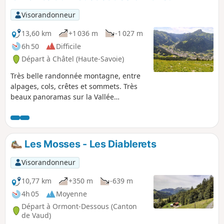
Visorandonneur
13,60 km
+1 036 m
-1 027 m
6h 50
Difficile
Départ à Châtel (Haute-Savoie)
Très belle randonnée montagne, entre
alpages, cols, crêtes et sommets. Très
beaux panoramas sur la Vallée
d'Abondance, le Lac Léman, les Alpes
Suisse et le Mont Blanc.
Les Mosses - Les Diablerets
Visorandonneur
10,77 km
+350 m
-639 m
4h 05
Moyenne
Départ à Ormont-Dessous (Canton
de Vaud)