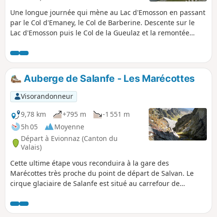
Une longue journée qui mène au Lac d'Emosson en passant
par le Col d'Emaney, le Col de Barberine. Descente sur le
Lac d'Emosson puis le Col de la Gueulaz et la remontée
finale à la Cabane du Vieux Emosson.
Auberge de Salanfe - Les Marécottes
Visorandonneur
9,78 km
+795 m
-1 551 m
5h 05
Moyenne
Départ à Evionnaz (Canton du
Valais)
Cette ultime étape vous reconduira à la gare des
Marécottes très proche du point de départ de Salvan. Le
cirque glaciaire de Salanfe est situé au carrefour de
nombreux sentiers de randonnée. C'est par le Col de la
Golette, peu fréquenté, que vous terminerez tour. Le
passage est assez étroit, le début de la descente est équipé