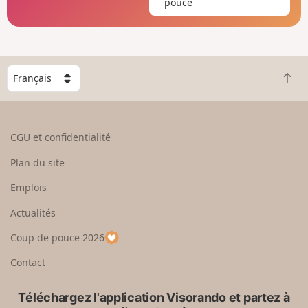
pouce
C
R
h
e
o
t
i
o
s
CGU et confidentialité
u
i
r
s
Plan du site
e
s
n
e
Emplois
h
z
Actualités
a
u
u
n
Coup de pouce 2026
t
p
a
Contact
y
s
Téléchargez l'application Visorando et partez à