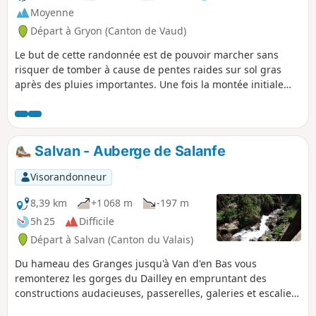
Moyenne
Départ à Gryon (Canton de Vaud)
Le but de cette randonnée est de pouvoir marcher sans
risquer de tomber à cause de pentes raides sur sol gras
après des pluies importantes. Une fois la montée initiale
effectuée, ensuite, c'est tout en descente. L'accès au départ
peut se faire à pied depuis la Barboleuse ou plus
judicieusement en bus depuis Villars sur Ollon ou la
Barboleuse. L'arrêt se nomme les Fracherets. On peut même
Salvan - Auberge de Salanfe
aller jusqu'au terminus du bus qui permet de gagner
encore quelques dizaines de mètres de dénivelé positif.
Visorandonneur
8,39 km
+1 068 m
-197 m
5h 25
Difficile
Départ à Salvan (Canton du Valais)
Du hameau des Granges jusqu'à Van d'en Bas vous
remonterez les gorges du Dailley en empruntant des
constructions audacieuses, passerelles, galeries et escaliers
vertigineux. La Salanfe dévale les gorges abruptes sur