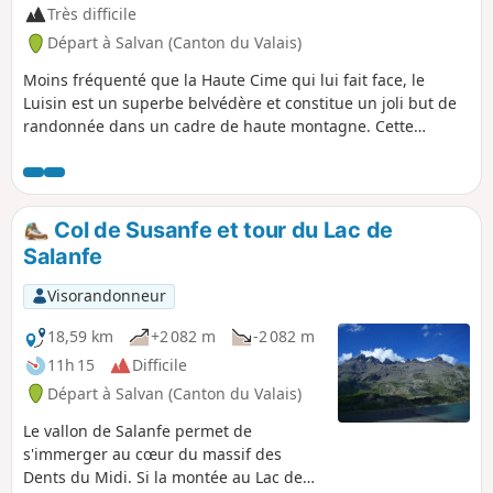
Très difficile
Départ à Salvan (Canton du Valais)
Moins fréquenté que la Haute Cime qui lui fait face, le
Luisin est un superbe belvédère et constitue un joli but de
randonnée dans un cadre de haute montagne. Cette
randonnée longue et exigeante offre sans doute la voie
d'accès la plus aisée à ce beau sommet. N.B. Le dénivelé
affiché est surestimé : compter de l'ordre de 1 400 m.
Col de Susanfe et tour du Lac de
Salanfe
Visorandonneur
18,59 km
+2 082 m
-2 082 m
11h 15
Difficile
Départ à Salvan (Canton du Valais)
Le vallon de Salanfe permet de
s'immerger au cœur du massif des
Dents du Midi. Si la montée au Lac de