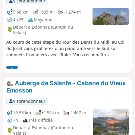
Visorandonneur
9,58 km
+595 m
-1 274 m
4h 25
Moyenne
Départ à Evionnaz (Canton du
Valais)
Au cours de cette étape du Tour des Dents du Midi, au Col
du Jorat vous profiterez d'un panorama vers le Sud sur
sommets frontaliers avec l'Italie. Vous reconnaîtrez
surement le Mont Cervin. Vous aurez aussi une vie
plongeante sur le Lac de Salanfe, avec en toile de fond le
Dôme de la Sallière. Coté Nord, c'est la vallée du Rhône qui
vous attend. Au petit village de Mex, niché sur un plateau,
Auberge de Salanfe - Cabane du Vieux
plusieurs belvédères vous réserveront une vue sur les
Emosson
villages de la Vallée, jusqu'au Lac Léman.
Visorandonneur
16,93 km
+1 844 m
-1 467 m
7h
Très difficile
Départ à Evionnaz (Canton du
Valais)