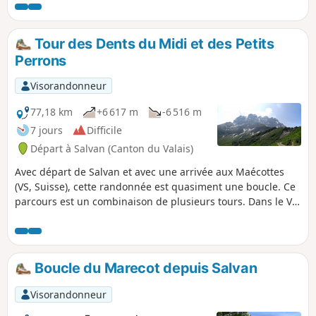
plusieurs paliers. La vue est à couper le souffle. Vous
profiterez de nombreux points de vues sur les sommets des
Alpes. Vous traverserez le magnifique Vallon de Van. Le soir
Tour des Dents du Midi et des Petits
à Salanfe, vous pourrez déjà admirer les Dents du Midi qui
Perrons
se détachent derrière le lac
Visorandonneur
77,18 km
+6 617 m
-6 516 m
7 jours
Difficile
Départ à Salvan (Canton du Valais)
Avec départ de Salvan et avec une arrivée aux Maécottes
(VS, Suisse), cette randonnée est quasiment une boucle. Ce
parcours est un combinaison de plusieurs tours. Dans le Val
de Trient, vous découvrirez les gorges du Dailley et la vallon
de Van.Vous effectuerez le Tour des Dents du Midi dans son
intégralité et vous apprécierez ce magnifique massif ainsi
que les gorges de la Sauflaz.Vous ferez une petite incursion
Boucle du Marecot depuis Salvan
sur le Tour des Dents Blanches que vous pourrez admirer
du plateau de Barme.
Visorandonneur