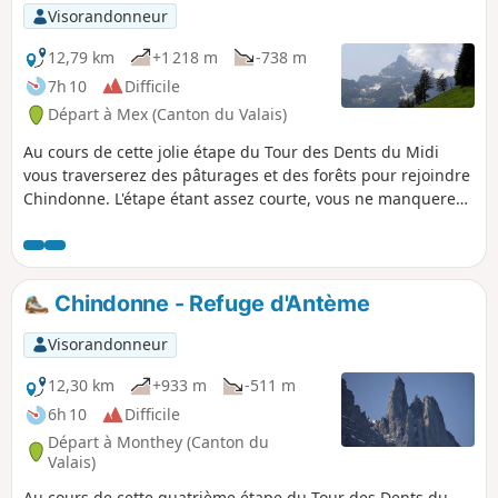
p
Visorandonneur
12,79 km
+1 218 m
-738 m
7h 10
Difficile
Départ à Mex (Canton du Valais)
Au cours de cette jolie étape du Tour des Dents du Midi
vous traverserez des pâturages et des forêts pour rejoindre
Chindonne. L'étape étant assez courte, vous ne manquerez
pas de gravir la Dent de Valerette, magnifique belvédère.
Vous profiterez alors d'un panorama sur les Dents du Midi
et sur la vallée du Rhône.
Chindonne - Refuge d'Antème
Visorandonneur
12,30 km
+933 m
-511 m
6h 10
Difficile
Départ à Monthey (Canton du
Valais)
Au cours de cette quatrième étape du Tour des Dents du