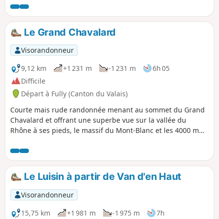
balcon sur la vallée du Rhône et les
sommets du Valais.
Le Grand Chavalard
Visorandonneur
9,12 km
+1 231 m
-1 231 m
6h 05
Difficile
Départ à Fully (Canton du Valais)
Courte mais rude randonnée menant au sommet du Grand
Chavalard et offrant une superbe vue sur la vallée du
Rhône à ses pieds, le massif du Mont-Blanc et les 4000 m
du Valais.
Le Luisin à partir de Van d'en Haut
Visorandonneur
15,75 km
+1 981 m
-1 975 m
7h