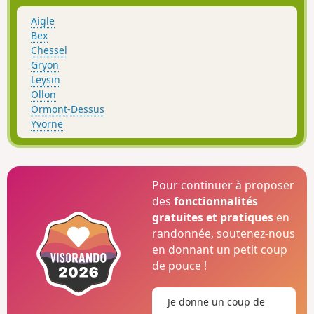
Aigle
Bex
Chessel
Gryon
Leysin
Ollon
Ormont-Dessus
Yvorne
Pour continuer à proposer
des
fonctionnalités
gratuites et pratiques
en
randonnée, soutenez-nous
en donnant un petit coup
de pouce !
Je donne un coup de