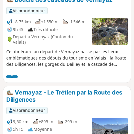
Visorandonneur
18,75 km
+1 550 m
-1 546 m
9h 45
Très difficile
Départ à Vernayaz (Canton du
Valais)
Cet itinéraire au départ de Vernayaz passe par les lieux
emblématiques des débuts du tourisme en Valais : la Route
des Diligences, les gorges du Dailley et la cascade de
Pissevache. Pour faire une boucle, on emprunte un joli
chemin en balcon sous la Dent du Salentin. Cela permet de
profiter du spectaculaire itinéraire des gorges du Dailley en
faisant une balade à la journée, et pas simplement un aller-
Vernayaz - Le Trétien par la Route des
retour depuis le parking.
Diligences
Visorandonneur
9,50 km
+895 m
-299 m
5h 15
Moyenne