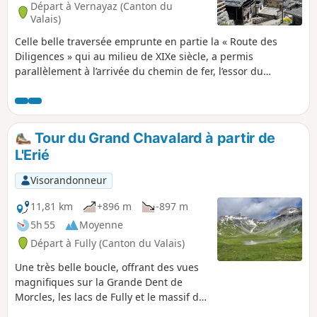
Départ à Vernayaz (Canton du
Valais)
Celle belle traversée emprunte en partie la « Route des
Diligences » qui au milieu de XIXe siècle, a permis
parallèlement à l’arrivée du chemin de fer, l’essor du
tourisme dans la vallée du Trient. La randonnée permet
également d’admirer les chalets historiques des villages de
Les Granges, Les Marécottes, et Le Trétien.Accessible en
transport en commun.
Tour du Grand Chavalard à partir de
L'Erié
Visorandonneur
11,81 km
+896 m
-897 m
5h 55
Moyenne
Départ à Fully (Canton du Valais)
Une très belle boucle, offrant des vues
magnifiques sur la Grande Dent de
Morcles, les lacs de Fully et le massif du
Mont-Blanc, avant de terminer en