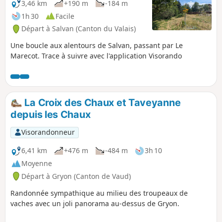
3,46 km
+190 m
-184 m
1h 30
Facile
Départ à Salvan (Canton du Valais)
Une boucle aux alentours de Salvan, passant par Le
Marecot. Trace à suivre avec l'application Visorando
La Croix des Chaux et Taveyanne
depuis les Chaux
Visorandonneur
6,41 km
+476 m
-484 m
3h 10
Moyenne
Départ à Gryon (Canton de Vaud)
Randonnée sympathique au milieu des troupeaux de
vaches avec un joli panorama au-dessus de Gryon.