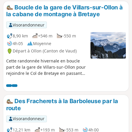
de chaines. Au col vous profiterez une dernière fois d'une
Boucle de la gare de Villars-sur-Ollon à
vue sur Les Dents du Midi et du lac de Salanfe. À l'Est vous
la cabane de montagne à Bretaye
profiterez du panorama sur les Alpes Valaisannes.
Visorandonneur
8,90 km
+546 m
-550 m
4h 05
Moyenne
Départ à Ollon (Canton de Vaud)
Cette randonnée hivernale en boucle
part de la gare de Villars-sur-Ollon pour
rejoindre le Col de Bretaye en passant
au Col de Soud, la crête de Teise-Joux et
la Cabane de Montagne des
Bouquetins, une ancienne cabane
militaire transformée en restaurant. À
Des Fracherets à la Barboleuse par la
faire en raquette s'il y a beaucoup de
route
neige ou en chaussures de randonnée
d'hiver lorsque l'enneigement faiblit. La
Visorandonneur
randonnée peut se faire aussi en été
(une variante est possible).
12,21 km
+193 m
-553 m
4h 00