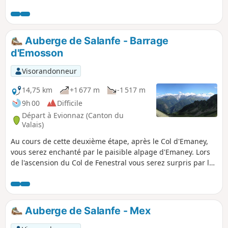
Salanfe est une promenade accessible à
tous, son prolongement jusqu'au Col de
Susanfe est plus alpin mais bien tracé
et balisé et s'ouvre sur de plus vastes
Auberge de Salanfe - Barrage
vues. La descente proposée, moins
d'Emosson
fréquentée mais finalement plus facile
permet de varier les points de vue sur le
Visorandonneur
bassin du Lac de Salanfe qu'elle
contourne.
14,75 km
+1 677 m
-1 517 m
9h 00
Difficile
Départ à Evionnaz (Canton du
Valais)
Au cours de cette deuxième étape, après le Col d'Emaney,
vous serez enchanté par le paisible alpage d'Emaney. Lors
de l'ascension du Col de Fenestral vous serez surpris par la
beauté du Lac de Blantsin. Le Col de Fenestral vous offrira
un grand panorama sur toute la partie Est du massif du
Mont Blanc.
Auberge de Salanfe - Mex