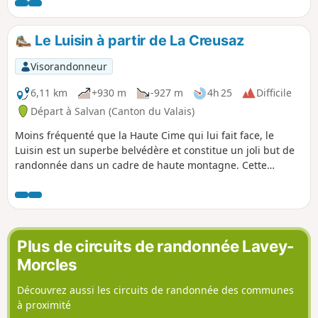
Le Luisin à partir de La Creusaz
Visorandonneur
6,11 km
+930 m
-927 m
4h 25
Difficile
Départ à Salvan (Canton du Valais)
Moins fréquenté que la Haute Cime qui lui fait face, le
Luisin est un superbe belvédère et constitue un joli but de
randonnée dans un cadre de haute montagne. Cette
randonnée offre un accès original à ce beau sommet, en
partant de haut et dans un cadre sauvage.
Plus de circuits de randonnée Lavey-
Morcles
Découvrez aussi les circuits de randonnée des communes
à proximité