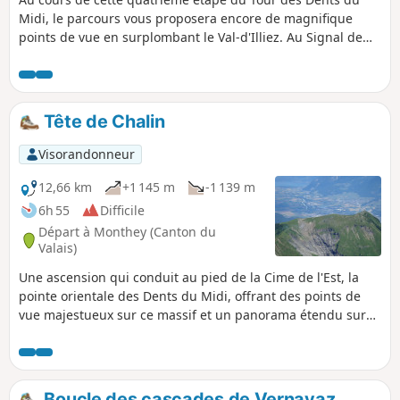
Midi, le parcours vous proposera encore de magnifique
points de vue en surplombant le Val-d'Illiez. Au Signal de
Soi vous contemplerez la Tête de Chalin, la Cime de l'Est, la
cathédrale et la Dent Jaune. À la cabane d'Antème,
merveilleusement située au pied de la Haute Cime, vous
profiterez d'un coucher de soleil sur les Dents du Midi et
Tête de Chalin
aussi sur les Portes du Soleil.
Visorandonneur
12,66 km
+1 145 m
-1 139 m
6h 55
Difficile
Départ à Monthey (Canton du
Valais)
Une ascension qui conduit au pied de la Cime de l'Est, la
pointe orientale des Dents du Midi, offrant des points de
vue majestueux sur ce massif et un panorama étendu sur
les Alpes Vaudoises. Un parcours exigeant, avec un passage
aérien en crête.
Boucle des cascades de Vernayaz