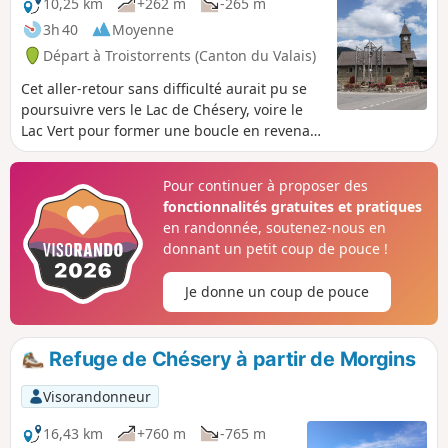
10,25 km
+262 m
-265 m
3h 40
Moyenne
Départ à Troistorrents (Canton du Valais)
Cet aller-retour sans difficulté aurait pu se
poursuivre vers le Lac de Chésery, voire le
Lac Vert pour former une boucle en revenant
par Tovassière mais la pluie et l'orage nous
ont contraint à rebrousser chemin. Cela
Pour continuer à proposer des
reste un beau parcours en bordure de
fonctionnalités gratuites et pratiques
torrent, agrémenté de plusieurs abris
en randonnée, soutenez-nous en
bienvenus pour le pique-nique par temps
donnant un petit coup de pouce !
incertain.
Je donne un coup de pouce
Refuge de Chésery à partir de Morgins
Visorandonneur
16,43 km
+760 m
-765 m