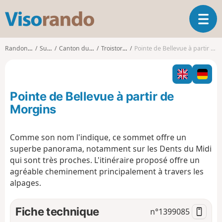
V
O
i
u
s
v
o
Randonnées
Suisse
Canton du Valais
Troistorrents
Pointe de Bellevue à partir de Morgins
r
r
i
a
r
n
l
d
Pointe de Bellevue à partir de
a
o
n
Morgins
a
v
Comme son nom l'indique, ce sommet offre un
i
superbe panorama, notamment sur les Dents du Midi
g
a
qui sont très proches. L'itinéraire proposé offre un
t
agréable cheminement principalement à travers les
i
alpages.
o
n
Fiche technique
n°
1399085