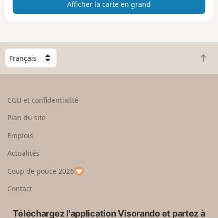
Afficher la carte en grand
c
h
e
r
l
C
a
R
h
c
e
o
a
t
i
r
o
s
CGU et confidentialité
t
u
i
e
r
s
Plan du site
e
e
s
n
n
e
Emplois
g
h
z
r
Actualités
a
u
a
u
n
Coup de pouce 2026
n
t
p
d
a
Contact
y
s
Téléchargez l'application Visorando et partez à