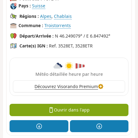
Pays :
Suisse
Régions :
Alpes
,
Chablais
Commune :
Troistorrents
Départ/Arrivée :
N 46.249079° / E 6.847492°
Carte(s) IGN :
Ref. 3528ET, 3528ETR
Météo détaillée heure par heure
Découvrez Visorando Premium
Ouvrir dans l'app