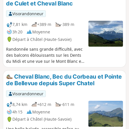
de Culet et Cheval Blanc
gratuit.
Visorandonneur
7,81 km
+389 m
-389 m
3h 20
Moyenne
Départ à Châtel (Haute-Savoie)
Randonnée sans grande difficulté, avec
des balcons éblouissants sur les Dents
du Midi et une vue sur le Mont Blanc en
arrière-plan si le ciel est dégagé. À mi-
parcours, on domine le village Suisse de
Cheval Blanc, Bec du Corbeau et Pointe
Morgins. Le retour vers Super-Châtel
de Bellevue depuis Super Chatel
s'effectue par la Buvette du Corbeau,
puis le secteur de Cheval Blanc et enfin
Visorandonneur
le Lac de la Mouille.
8,74 km
+612 m
-611 m
4h 15
Moyenne
Départ à Châtel (Haute-Savoie)
Une belle balade, accessible grâce au