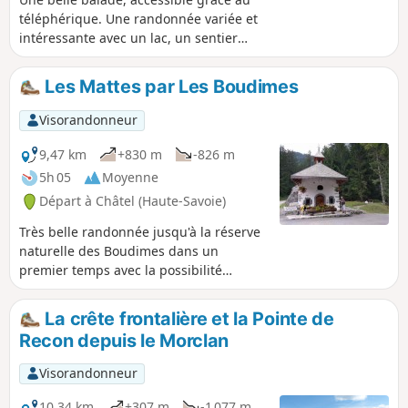
téléphérique. Une randonnée variée et
intéressante avec un lac, un sentier
tranquille à travers les arbres et deux
superbes points de vue.
Les Mattes par Les Boudimes
Visorandonneur
9,47 km
+830 m
-826 m
5h 05
Moyenne
Départ à Châtel (Haute-Savoie)
Très belle randonnée jusqu'à la réserve
naturelle des Boudimes dans un
premier temps avec la possibilité
d'apercevoir des chamois suivant la
saison, puis la montée jusqu'aux
La crête frontalière et la Pointe de
alpages des Mattes avec le son des
Recon depuis le Morclan
cloches et les sifflets des marmottes. Les
forêts et alpages se succèdent pour
Visorandonneur
notre plus grand plaisir avec des vues
superbes sur les monts entourant les
10,34 km
+307 m
-1 077 m