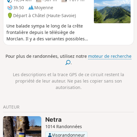
villages de Châtel et de La Chapelle-
3h 50
Moyenne
d'Abondance, puis en passant au pied
Départ à Châtel (Haute-Savoie)
du Mont de Grange (2432m) et ses
barres rocheuses. Vous êtes sur une
Une balade sympa le long de la crête
zone protégée ! voir la réglementation
frontalière depuis le télésiège de
dans les informations pratiques.
Morclan. Il y a des variantes possibles
(décrites) pour avoir plus de dénivelé.
Tu pourras profiter de superbes vues
Pour plus de randonnées, utilisez notre
moteur de recherche
sur les montagnes de la région de
.
Châtel et sur la Suisse, notamment sur
le lac Léman à Montreux.
Les descriptions et la trace GPS de ce circuit restent la
propriété de leur auteur. Ne pas les copier sans son
autorisation.
AUTEUR
Netra
1014 Randonnées
Visorandonneur