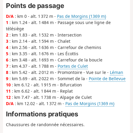
Points de passage
D/A
: km 0 - alt. 1 372 m -
Pas de Morgins (1369 m)
1
: km 1.24 - alt. 1 484 m - Passage sous une ligne de
télésiège
2
: km 1.83 - alt. 1 532 m - Intersection
3
: km 2.14 - alt. 1 594 m - Chalet
4
: km 2.56 - alt. 1 636 m - Carrefour de chemins
5
: km 3.35 - alt. 1 676 m - Les Écottis
6
: km 3.48 - alt. 1 693 m - Carrefour de la boucle
7
: km 4.37 - alt. 1 788 m -
Portes de Culet
8
: km 5.42 - alt. 2 012 m - Promontoire - Vue sur le -
Léman
9
: km 5.69 - alt. 2 022 m - Sommet de la -
Pointe de Bellevue
10
: km 6.12 - alt. 1 915 m - Bifurcation
11
: km 6.62 - alt. 1 844 m - Replat
12
: km 7.47 - alt. 1 738 m - Alpage de Culet
D/A
: km 12.02 - alt. 1 372 m -
Pas de Morgins (1369 m)
Informations pratiques
Chaussures de randonnée nécessaires.