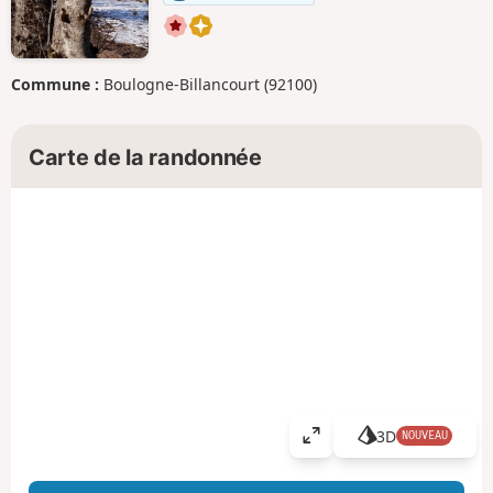
Commune :
Boulogne-Billancourt (92100)
Carte de la randonnée
3D
NOUVEAU
A
ff
i