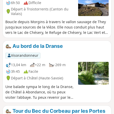
6h 50
Difficile
Départ à Troistorrents (Canton du
Valais)
Boucle depuis Morgins à travers le vallon sauvage de They
jusqu'aux sources de la Vièze. Elle nous conduit plus haut
vers le Lac de Chésery, le Refuge de Chésery, le Lac Vert et
les Portes du Soleil. L'eau a sculpté des paysages
magnifiques : sources, cascades et lacs de montagne.
Au bord de la Dranse
Visorandonneur
13,04 km
+22 m
-269 m
3h 45
Facile
Départ à Châtel (Haute-Savoie)
Une balade sympa le long de la Dranse,
de Châtel à Abondance, où tu peux
visiter l'abbaye. Tu peux revenir par le
même chemin ou prendre un bus qui
circule régulièrement dans la vallée. Si
Tour du Bec du Corbeau par les Portes
tu as un Châtel Multi-Pass, le bus est