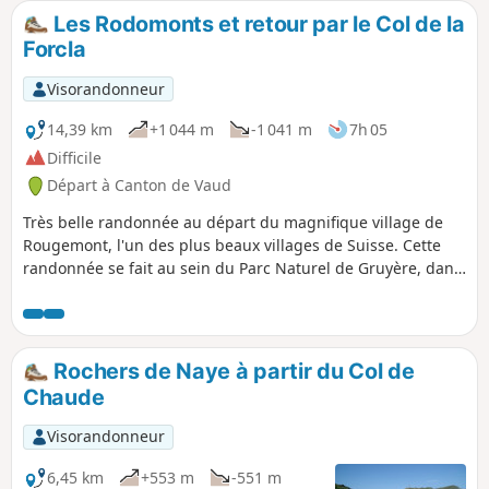
Les Rodomonts et retour par le Col de la
Forcla
Visorandonneur
14,39 km
+1 044 m
-1 041 m
7h 05
Difficile
Départ à Canton de Vaud
Très belle randonnée au départ du magnifique village de
Rougemont, l'un des plus beaux villages de Suisse. Cette
randonnée se fait au sein du Parc Naturel de Gruyère, dans
le canton de Vaud. Elle est exigeante dès le premier
kilomètre puisque 95% du dénivelé se fait sur les premières
heures de marche. À cela s'ajoute une difficulté non
négligeable : la visibilité du sentier. Vous allez, lors de
Rochers de Naye à partir du Col de
l'ascension, passer par des prairies dans lesquelles le
Chaude
sentier devient peu visible.
Visorandonneur
6,45 km
+553 m
-551 m