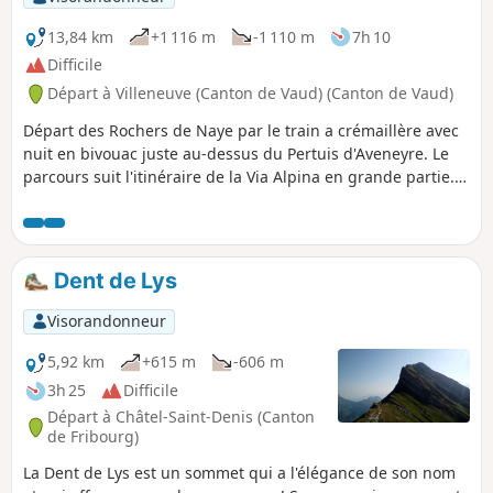
13,84 km
+1 116 m
-1 110 m
7h 10
Difficile
Départ à Villeneuve (Canton de Vaud) (Canton de Vaud)
Départ des Rochers de Naye par le train a crémaillère avec
nuit en bivouac juste au-dessus du Pertuis d'Aveneyre. Le
parcours suit l'itinéraire de la Via Alpina en grande partie.
Certains sentiers sont étroits, attention pour les personnes
sujettes au vertige.
Dent de Lys
Visorandonneur
5,92 km
+615 m
-606 m
3h 25
Difficile
Départ à Châtel-Saint-Denis (Canton
de Fribourg)
La Dent de Lys est un sommet qui a l'élégance de son nom