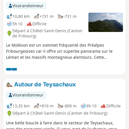
Visorandonneur
10,80 km
+731 m
-731 m
5h 10
Difficile
Départ à Châtel-Saint-Denis (Canton
de Fribourg)
Le Moléson est un sommet fréquenté des Préalpes
Fribourgeoises car il offre un superbe panorama sur le
Léman et les massifs montagneux alentours. Cette
randonnée en propose l'ascension en passant au préalable
par le sommet de Teysachaux, aux abords abrupts, et en
suivant ensuite un agréable cheminement en crête.
Autour de Teysachaux
Visorandonneur
13,35 km
+816 m
-809 m
6h 10
Difficile
Départ à Châtel-Saint-Denis (Canton de Fribourg)
Une belle boucle à faire dans le secteur de Teysachaux,
avec des paysages variés. Si vous avez de la chance, vous