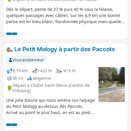
Dès le départ, pente de 27 % puis 40 % sous la falaise,
quelques passages avec câbles. Sur les 6,9 km une bonne
partie est en bleu blanc. Randonnée physique mais quelle
récompense au sommet, par beau temps le Peak to Peak est
un plus.
Le Petit Mology à partir des Paccots
Visorandonneur
6,79 km
+422 m
-413 m
3h 10
Moyenne
Départ à Châtel-Saint-Denis (Canton de
Fribourg)
Une jolie boucle qui nous amène sur l'alpage
du Petit Mology au-dessus des Paccots.
Arrivé au point le plus haut, on est au pied
de la Teysachaux.