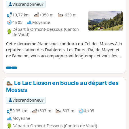
p
Visorandonneur
10,77 km
+350 m
-639 m
4h 05
Moyenne
Départ à Ormont-Dessous (Canton
de Vaud)
Cette deuxième étape vous conduira du Col des Mosses à la
réputée station des Diablerets. Les Tours d'Aï, de Mayen et
de Famelon, vous accompagneront longtemps et vous les
découvrirez sous différents angles. Sur le parcours se
présenteront aussi de nombreux points panoramiques sur
le Massif des Diablerets, le Chablais, les Dents du Midi et le
Massif du Mont Blanc.
Le Lac Lioson en boucle au départ des
Mosses
Visorandonneur
9,35 km
+507 m
-507 m
4h 05
Moyenne
Départ à Ormont-Dessous (Canton de Vaud)