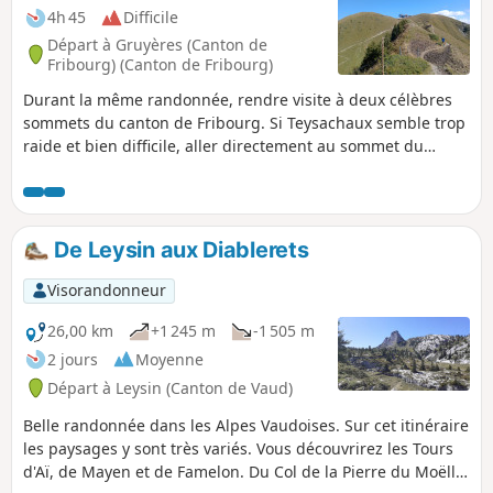
4h 45
Difficile
Départ à Gruyères (Canton de
Fribourg) (Canton de Fribourg)
Durant la même randonnée, rendre visite à deux célèbres
sommets du canton de Fribourg. Si Teysachaux semble trop
raide et bien difficile, aller directement au sommet du
Moléson. La randonnée devient alors de difficulté moyenne.
Plusieurs vues à 360° sur le plateau suisse, sur les préalpes
fribourgeoises et vaudoises, ainsi que sur le Lac Léman.
De Leysin aux Diablerets
Visorandonneur
26,00 km
+1 245 m
-1 505 m
2 jours
Moyenne
Départ à Leysin (Canton de Vaud)
Belle randonnée dans les Alpes Vaudoises. Sur cet itinéraire
les paysages y sont très variés. Vous découvrirez les Tours
d'Aï, de Mayen et de Famelon. Du Col de la Pierre du Moëllé