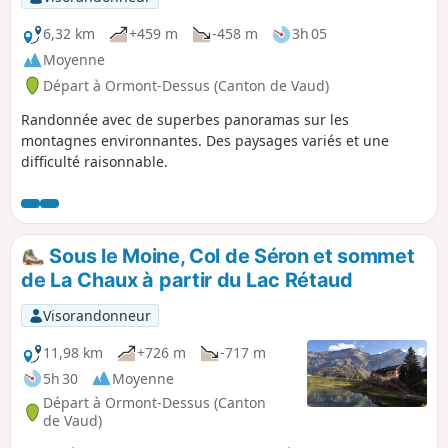
6,32 km
+459 m
-458 m
3h 05
Moyenne
Départ à Ormont-Dessus (Canton de Vaud)
Randonnée avec de superbes panoramas sur les
montagnes environnantes. Des paysages variés et une
difficulté raisonnable.
Sous le Moine, Col de Séron et sommet
de La Chaux à partir du Lac Rétaud
Visorandonneur
11,98 km
+726 m
-717 m
5h 30
Moyenne
Départ à Ormont-Dessus (Canton
de Vaud)