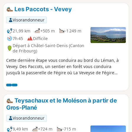
Les Paccots - Vevey
Visorandonneur
21,99 km
+505 m
-1 249 m
7h 45
Difficile
Départ à Châtel-Saint-Denis (Canton
de Fribourg)
Cette dernière étape vous conduira au bord du Léman, à
Vevey. Des Paccots, un sentier en forêt vous conduira
jusqu’à la passerelle de Fégire où La Veveyse de Fégire
marque la limite entre les cantons de Fribourg et Vaud. En
arrivant à Laly et à partir du sentier des pléiades, vous
admirerez le Lac Léman et les sommets des Alpes
environnantes. Vous traverserez quelques vignobles avant
Teysachaux et le Moléson à partir de
d'arriver à Vevey.
Gros-Plané
Visorandonneur
9,49 km
+724 m
-715 m