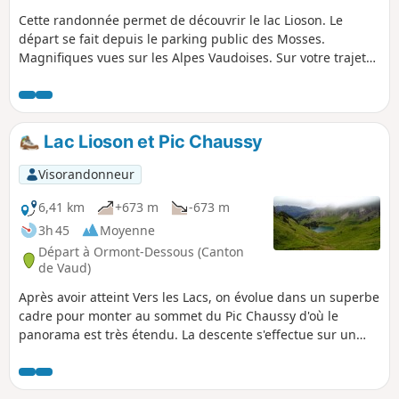
Cette randonnée permet de découvrir le lac Lioson. Le
départ se fait depuis le parking public des Mosses.
Magnifiques vues sur les Alpes Vaudoises. Sur votre trajet
vous pourrez également acheter des produits fermiers.
Lac Lioson et Pic Chaussy
Visorandonneur
6,41 km
+673 m
-673 m
3h 45
Moyenne
Départ à Ormont-Dessous (Canton
de Vaud)
Après avoir atteint Vers les Lacs, on évolue dans un superbe
cadre pour monter au sommet du Pic Chaussy d'où le
panorama est très étendu. La descente s'effectue sur un
autre versant, toujours dans un superbe cadre jusqu'au
beau Lac Lioson.