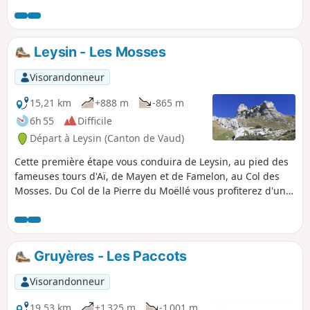
vous profiterez d'une vue sur le Lac d'Hongrin. Sur le
parcours se présenteront de nombreux points
panoramiques sur le Massif des Diablerets, le Chablais, les
Dents du Midi et le Massif du Mont Blanc.
Leysin - Les Mosses
Visorandonneur
15,21 km
+888 m
-865 m
6h 55
Difficile
Départ à Leysin (Canton de Vaud)
Cette première étape vous conduira de Leysin, au pied des
fameuses tours d'Aï, de Mayen et de Famelon, au Col des
Mosses. Du Col de la Pierre du Moëllé vous profiterez d'une
vue sur le Lac d'Hongrin. Sur le parcours se présenteront de
nombreux points panoramiques sur le Massif des
Diablerets, le Chablais, les Dents du Midi et le Massif du
Mont Blanc.
Gruyères - Les Paccots
Visorandonneur
19,53 km
+1 325 m
-1 001 m