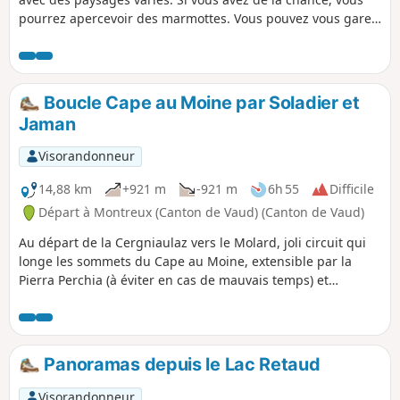
pourrez apercevoir des marmottes. Vous pouvez vous garer
au point de départ du circuit, il y a 5 ou 6 places.
Boucle Cape au Moine par Soladier et
Jaman
Visorandonneur
14,88 km
+921 m
-921 m
6h 55
Difficile
Départ à Montreux (Canton de Vaud) (Canton de Vaud)
Au départ de la Cergniaulaz vers le Molard, joli circuit qui
longe les sommets du Cape au Moine, extensible par la
Pierra Perchia (à éviter en cas de mauvais temps) et
redescente par le Col de Jaman et la Planiaz.
Panoramas depuis le Lac Retaud
Visorandonneur