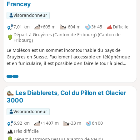
Francey
êtes là vers août, vous pourrez vous ravitailler avec les
milliers de myrtilles sauvages en descendant du Molard. Le
Visorandonneur
restaurant de la Cergniaulaz propose des plats semi-gastro
mais est très randonneurs friendly et on peut manger
7,01 km
+605 m
-604 m
3h 45
Difficile
quelques plats typiques genre planchette, fondue ou röstis
Départ à Gruyères (Canton de Fribourg) (Canton de
également. Leur tarte du jour était à tomber.
Fribourg)
Le Moléson est un sommet incontournable du pays de
Gruyères en Suisse. Facilement accessible en téléphérique
et en funiculaire, il est possible d'en faire le tour à pied
pour une vue à 360° sur les Alpes françaises et suisses.
Bien que sportive, l'ascension est plutôt courte mais
technique, ainsi que la descente. Il est possible de
démarrer beaucoup plus bas dans la vallée à partir de
Les Diablerets, Col du Pillon et Glacier
Moléson-sur-Gruyères.
3000
Visorandonneur
6,92 km
+1 407 m
-33 m
6h 00
Très difficile
Départ à Ormont-Dessus (Canton de Vaud)