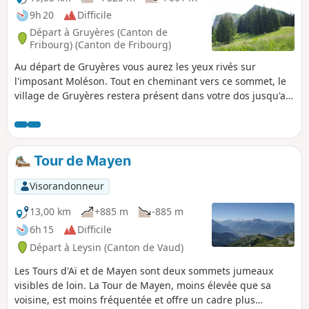
9h 20
Difficile
Départ à Gruyères (Canton de
Fribourg) (Canton de Fribourg)
Au départ de Gruyères vous aurez les yeux rivés sur
l'imposant Moléson. Tout en cheminant vers ce sommet, le
village de Gruyères restera présent dans votre dos jusqu'au
Plan Francey, Vous quitterez provisoirement le Sentier n°3,
l'Alpenpanorama Weg, pour gravir le Moléson, point
culminant de ce trek. De retour sur le sentier n°3, au Villard
Dessus, vous rejoindrez les Paccots par une descente en
Tour de Mayen
forêt.
Visorandonneur
13,00 km
+885 m
-885 m
6h 15
Difficile
Départ à Leysin (Canton de Vaud)
Les Tours d'Aï et de Mayen sont deux sommets jumeaux
visibles de loin. La Tour de Mayen, moins élevée que sa
voisine, est moins fréquentée et offre un cadre plus