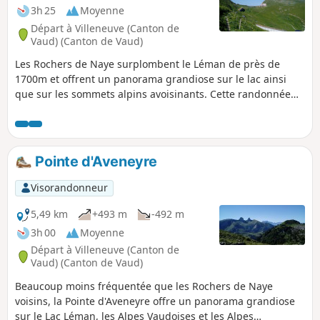
3h 25
Moyenne
Départ à Villeneuve (Canton de
Vaud) (Canton de Vaud)
Les Rochers de Naye surplombent le Léman de près de
1700m et offrent un panorama grandiose sur le lac ainsi
que sur les sommets alpins avoisinants. Cette randonnée
en propose une ascension plus courte et moins aérienne
que la plus usuelle montée à partir du Col de Jaman.
Pointe d'Aveneyre
Visorandonneur
5,49 km
+493 m
-492 m
3h 00
Moyenne
Départ à Villeneuve (Canton de
Vaud) (Canton de Vaud)
Beaucoup moins fréquentée que les Rochers de Naye
voisins, la Pointe d'Aveneyre offre un panorama grandiose
sur le Lac Léman, les Alpes Vaudoises et les Alpes