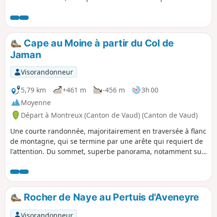
Fribourgeoises, ainsi que sur les sommets du Chablais.
Cape au Moine à partir du Col de
Jaman
Visorandonneur
5,79 km
+461 m
-456 m
3h 00
Moyenne
Départ à Montreux (Canton de Vaud) (Canton de Vaud)
Une courte randonnée, majoritairement en traversée à flanc
de montagne, qui se termine par une arête qui requiert de
l'attention. Du sommet, superbe panorama, notamment sur
le Léman, qui n'est qu'à cinq kilomètres de là et que l'on
domine de près de 1 600 m.
Rocher de Naye au Pertuis d'Aveneyre
Visorandonneur