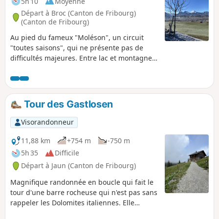
5h 10
Moyenne
Départ à Broc (Canton de Fribourg)
(Canton de Fribourg)
Au pied du fameux "Moléson", un circuit
"toutes saisons", qui ne présente pas de
difficultés majeures. Entre lac et montagnes
les panoramas sont variés et appellent à la
rêverie. La première partie est un peu plus
éprouvante avec de nombreuses, courtes
mais parfois raides, montées et descentes.
Tour des Gastlosen
Une fois traversé le pont le chemin s'aplanit
dans les pâturages. Pour vous ramener
Visorandonneur
paisiblement à votre point de départ.
11,88 km
+754 m
-750 m
5h 35
Difficile
Départ à Jaun (Canton de Fribourg)
Magnifique randonnée en boucle qui fait le
tour d'une barre rocheuse qui n'est pas sans
rappeler les Dolomites italiennes. Elle
permet, à de nombreux points de passage,