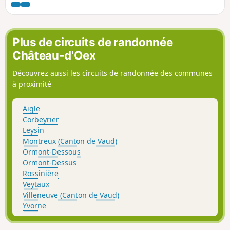
d'avoir une très belle vue sur les vallées
environnantes au son des cloches des
nombreux troupeaux de vaches.
Plus de circuits de randonnée
Château-d'Oex
Découvrez aussi les circuits de randonnée des communes
à proximité
Aigle
Corbeyrier
Leysin
Montreux (Canton de Vaud)
Ormont-Dessous
Ormont-Dessus
Rossinière
Veytaux
Villeneuve (Canton de Vaud)
Yvorne