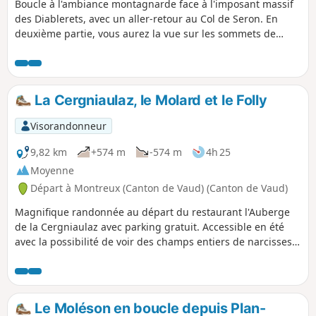
Boucle à l'ambiance montagnarde face à l'imposant massif
des Diablerets, avec un aller-retour au Col de Seron. En
deuxième partie, vous aurez la vue sur les sommets de
l'Oberland au loin. Sans oublier le petit Lac Rétaud dans
son écrin, à admirer en fin de journée.
La Cergniaulaz, le Molard et le Folly
Visorandonneur
9,82 km
+574 m
-574 m
4h 25
Moyenne
Départ à Montreux (Canton de Vaud) (Canton de Vaud)
Magnifique randonnée au départ du restaurant l'Auberge
de la Cergniaulaz avec parking gratuit. Accessible en été
avec la possibilité de voir des champs entiers de narcisses
début mai, et en hiver en raquettes ou ski de randonnée.
On grimpe pas mal au début mais les paysages des
montagnes alentour, la beauté des forêts et de la faune
nous font oublier l'effort. La vue sur le lac à la descente
Le Moléson en boucle depuis Plan-
depuis le sommet du Folly est à couper le souffle et si vous