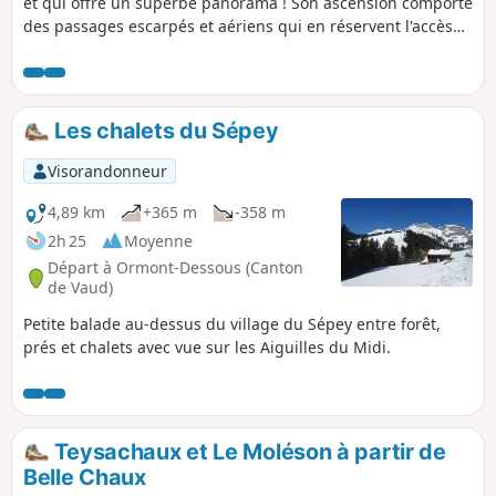
et qui offre un superbe panorama ! Son ascension comporte
des passages escarpés et aériens qui en réservent l'accès
aux randonneurs expérimentés.
Les chalets du Sépey
Visorandonneur
4,89 km
+365 m
-358 m
2h 25
Moyenne
Départ à Ormont-Dessous (Canton
de Vaud)
Petite balade au-dessus du village du Sépey entre forêt,
prés et chalets avec vue sur les Aiguilles du Midi.
Teysachaux et Le Moléson à partir de
Belle Chaux