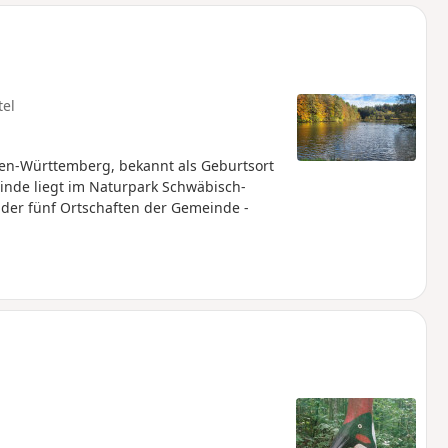
u
n
m
tel
den-Württemberg, bekannt als Geburtsort
nde liegt im Naturpark Schwäbisch-
 der fünf Ortschaften der Gemeinde -