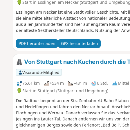
Start in Esslingen am Neckar (Stuttgart und Umgebung
Esslingen am Neckar ist eine Stadt voller Geschichte. Mit i
sie eine mittelalterliche Altstadt von nationaler Bedeutu
aus allen Jahrhunderten sind hier auf engstem Raum ver
der älteste Sekthersteller Deutschlands. Nutzung der Anw
PDF herunterladen
GPX herunterladen
Von Stuttgart nach Kuchen durch die Tä
Visorando-Mitglied
75,61 km
+534 m
-431 m
6 Std.
Mittel
Start in Stuttgart (Stuttgart und Umgebung)
Die Radtour beginnt an der Straßenbahn-/U-Bahn-Station „
und Hedelfingen und fahren den Neckar hinauf. Anschließe
Plochingen und Wernau. Danach verlassen Sie das Neckar
Jesingen ins Lauter-Tal. Danach entfernen wir uns von de
gleichnamigen Berges sowie den Ferienort „Bad Boll”. Sch