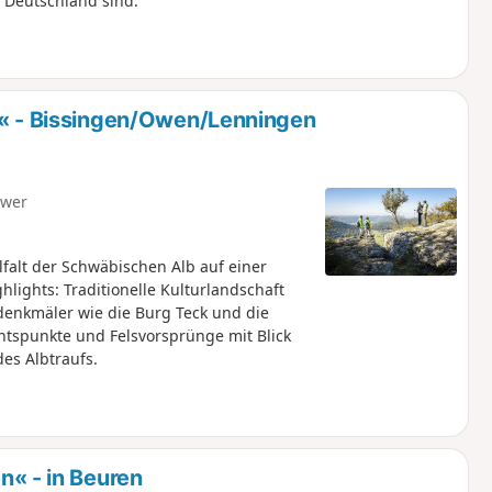
n Deutschland sind.
- Bissingen/Owen/Lenningen
hwer
alt der Schwäbischen Alb auf einer
lights: Traditionelle Kulturlandschaft
denkmäler wie die Burg Teck und die
htspunkte und Felsvorsprünge mit Blick
es Albtraufs.
 - in Beuren