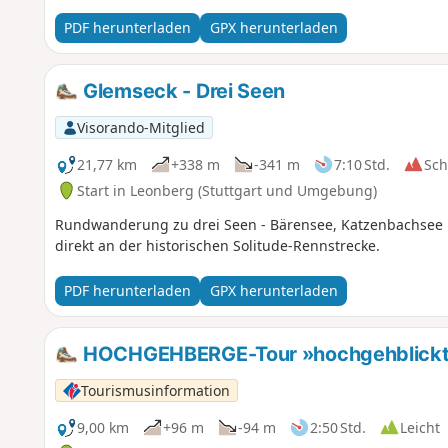
das Tal der Fils, das wir bis zum Bahnhof Kuchen hinauffa
PDF herunterladen
GPX herunterladen
Glemseck - Drei Seen
Visorando-Mitglied
21,77 km
+338 m
-341 m
7:10 Std.
Sc
Start in Leonberg (Stuttgart und Umgebung)
Rundwanderung zu drei Seen - Bärensee, Katzenbachsee u
direkt an der historischen Solitude-Rennstrecke.
PDF herunterladen
GPX herunterladen
HOCHGEHBERGE-Tour »hochgehblickt« 
Tourismusinformation
9,00 km
+96 m
-94 m
2:50 Std.
Leicht