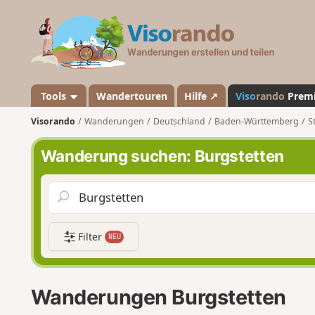
V
i
s
o
r
a
Tools
Wandertouren
Hilfe ↗
Viso
rando
Prem
n
Visorando
Wanderungen
Deutschland
Baden-Württemberg
S
d
o
Wanderung suchen: Burgstetten
Filter
NEU
Wanderungen Burgstetten