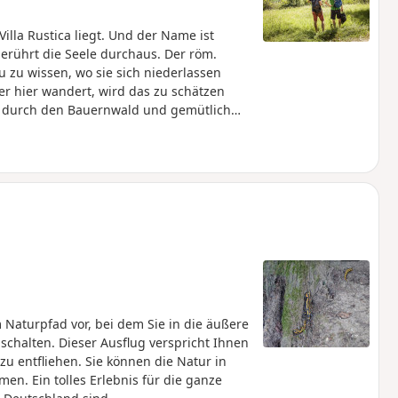
illa Rustica liegt. Und der Name ist
erührt die Seele durchaus. Der röm.
u zu wissen, wo sie sich niederlassen
r hier wandert, wird das zu schätzen
n durch den Bauernwald und gemütlich
t großer Ausblick auf den Albtrauf.
ig flauschige Alpakas in verschiedenen
geht die Wanderung vorbei an
liche Bank für Wanderer beherbergt.
 Vorbeiziehenden daran zu erinnern, dass
ne Augenblicke nehmen soll.
Naturpfad vor, bei dem Sie in die äußere
chalten. Dieser Ausflug verspricht Ihnen
zu entfliehen. Sie können die Natur in
en. Ein tolles Erlebnis für die ganze