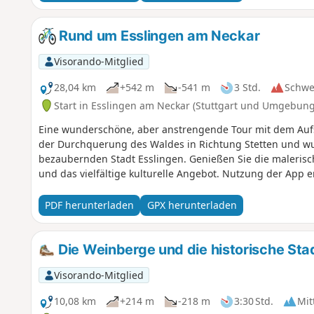
Rund um Esslingen am Neckar
Visorando-Mitglied
28,04 km
+542 m
-541 m
3 Std.
Schwe
Start in Esslingen am Neckar (Stuttgart und Umgebung
Eine wunderschöne, aber anstrengende Tour mit dem Aufst
der Durchquerung des Waldes in Richtung Stetten und wu
bezaubernden Stadt Esslingen. Genießen Sie die maleris
und das vielfältige kulturelle Angebot. Nutzung der App er
PDF herunterladen
GPX herunterladen
Die Weinberge und die historische Sta
Visorando-Mitglied
10,08 km
+214 m
-218 m
3:30 Std.
Mit