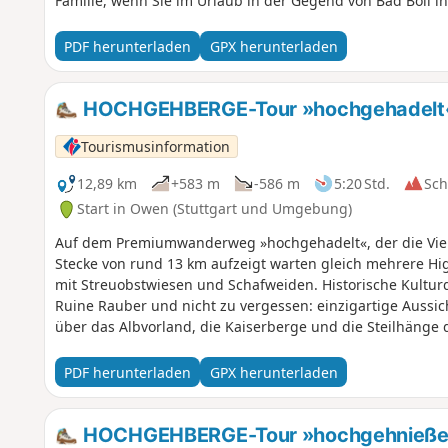
Familie, wenn Sie im Urlaub in der Gegend von Bad Boll i
PDF herunterladen
GPX herunterladen
HOCHGEHBERGE-Tour »hochgehadelt« 
Tourismusinformation
12,89 km
+583 m
-586 m
5:20 Std.
Sc
Start in Owen (Stuttgart und Umgebung)
Auf dem Premiumwanderweg »hochgehadelt«, der die Vielf
Stecke von rund 13 km aufzeigt warten gleich mehrere High
mit Streuobstwiesen und Schafweiden. Historische Kultur
Ruine Rauber und nicht zu vergessen: einzigartige Aussic
über das Albvorland, die Kaiserberge und die Steilhänge d
PDF herunterladen
GPX herunterladen
HOCHGEHBERGE-Tour »hochgehnießen«