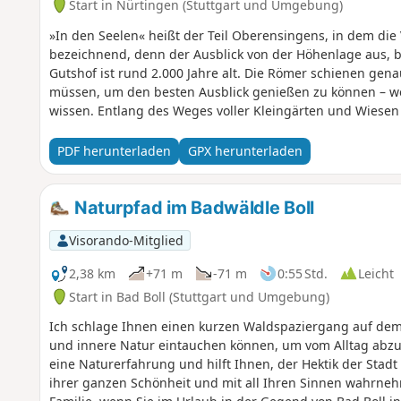
Start in Nürtingen (Stuttgart und Umgebung)
»In den Seelen« heißt der Teil Oberensingens, in dem die V
bezeichnend, denn der Ausblick von der Höhenlage aus, b
Gutshof ist rund 2.000 Jahre alt. Die Römer schienen gena
müssen, um den besten Ausblick genießen zu können – we
wissen. Entlang des Weges voller Kleingärten und Wiese
einen Berg hinauf, bietet sich am Waldesende ein wahrhaf
Rechter Hand liegt eine Alpakafarm, auf der sich knuddel
PDF herunterladen
GPX herunterladen
Variationen tummeln und sich über Besuch freuen. Dann 
Streuobstwiesen zum Wengerterhäuschen, das eine gemüt
»Ruh dich aus, schau hinaus« ermutigt ein Schild, um die
Naturpfad im Badwäldle Boll
man sich manchmal auch einfach ein wenig Zeit für schö
Visorando-Mitglied
2,38 km
+71 m
-71 m
0:55 Std.
Leicht
Start in Bad Boll (Stuttgart und Umgebung)
Ich schlage Ihnen einen kurzen Waldspaziergang auf dem 
und innere Natur eintauchen können, um vom Alltag abzus
eine Naturerfahrung und hilft Ihnen, der Hektik der Stadt 
ihrer ganzen Schönheit und mit all Ihren Sinnen wahrnehm