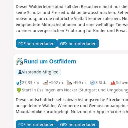
Dieser Walderlebnispfad soll den Besuchern nicht nur die
seine Schutz- und Freizeitfunktion bewusst machen. Seh
notwendig, um die natürliche Vielfalt kennenzulernen. Ni
eingebettete Mitmachstationen und eine vielfältige Tierw
zu einer unvergesslichen Erfahrung für Kinder und Erwa
PDF herunterladen
GPX herunterladen
Rund um Ostfildern
Visorando-Mitglied
27,33 km
+502 m
-499 m
3 Std.
Schwe
Start in Esslingen am Neckar (Stuttgart und Umgebung
Diese landschaftlich sehr abwechslungsreiche Strecke run
ausgedehnte Wälder, Weinberge und Gemüseanbaugebiete
Mountainbike zurückgelegt. Nutzung der App erforderlich
PDF herunterladen
GPX herunterladen