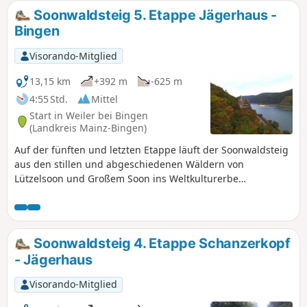
Streckenprofil, bei einer gelungenen Mischung aus
Soonwaldsteig 5. Etappe Jägerhaus -
Waldpassagen und freier Feldflur. Von mehreren
Bingen
Felsennestern fällt dabei der Blick auf Winterburg tief
unten im Ellerbachtal.
Visorando-Mitglied
13,15 km
+392 m
-625 m
4:55 Std.
Mittel
Start in Weiler bei Bingen
(Landkreis Mainz-Bingen)
Auf der fünften und letzten Etappe läuft der Soonwaldsteig
aus den stillen und abgeschiedenen Wäldern von
Lützelsoon und Großem Soon ins Weltkulturerbe
Mittelrheintal hinein. Es geht größtenteils über schmale
Pfade und felsige Steige. Eine enge Schlucht, ein quirliger
Wildbach, zwei mittelalterliche Gemäuer und mehrere
traumhafte Ausblicke ins Rheintal prägen den
Soonwaldsteig 4. Etappe Schanzerkopf
Streckenabschnitt, der am Forsthaus Jägerhaus beginnt
- Jägerhaus
und in Bingen am Rhein endet.
Visorando-Mitglied