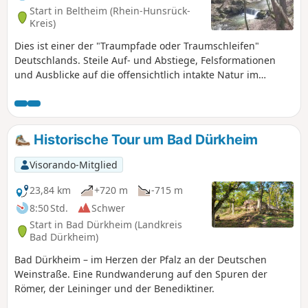
Start in Beltheim (Rhein-Hunsrück-
Kreis)
Dies ist einer der "Traumpfade oder Traumschleifen"
Deutschlands. Steile Auf- und Abstiege, Felsformationen
und Ausblicke auf die offensichtlich intakte Natur im
wildromantischen Baybachtal.
Historische Tour um Bad Dürkheim
Visorando-Mitglied
23,84 km
+720 m
-715 m
8:50 Std.
Schwer
Start in Bad Dürkheim (Landkreis
Bad Dürkheim)
Bad Dürkheim – im Herzen der Pfalz an der Deutschen
Weinstraße. Eine Rundwanderung auf den Spuren der
Römer, der Leininger und der Benediktiner.