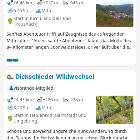
16,48 km
+717 m
-643 m
6:45 Std.
Mittel
Start in Kirn (Landkreis Bad
Kreuznach)
Sanftes Abenteuer trifft auf Zeugnisse des aufregenden
Mittelalters "Ab ins sanfte Abenteuer" lautet das Motto des
84 Kilometer langen Soonwaldsteiges. Er verläuft über die
waldreichen Quarzitkämme von Lützelsoon und Großem
Soon von Kirn an der Nahe bis nach Bingen am Rhein. Der
Fernwanderweg führt auf seinen fünf (evtl. auch sechs)
Etappen sehr ruhig, auf mehr als vierzig Wanderkilometern
Dickschieder Wildwechsel
kommen wir an keiner menschlichen Siedlung vorbei. Über
viele Pfade geht es vorbei an mehreren mittelalterlichen
Visorando-Mitglied
Gemäuern, einer Reihe von Aussichtstürmen mit zum Teil
herausragenden Fernsichten und zum Schluss gibt es noch
14,43 km
+420 m
-428 m
Rheinromantik. Gleich die 1. Etappe des Soonwaldsteiges
5:20 Std.
Mittel
zeigt, dass dieser Fernwanderweg voller Überraschungen
Start in Heidenrod (Darmstadt und
steckt und den naturverbundenen Wanderer auf keinen Fall
Umgebung)
enttäuschen wird.
Schöne und abwechslungsreiche Rundwanderung durch
den Taunus. Im Herbst kann man mit etwas Glück Hirsche