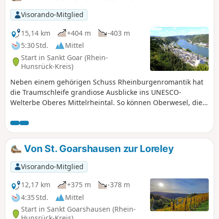
vorbei. Auf dieser Etappe ist absolute Trittsicherheit
gefragt.
Visorando-Mitglied
15,14 km
+404 m
-403 m
5:30 Std.
Mittel
Start in Sankt Goar (Rhein-
Hunsrück-Kreis)
Neben einem gehörigen Schuss Rheinburgenromantik hat
die Traumschleife grandiose Ausblicke ins UNESCO-
Welterbe Oberes Mittelrheintal. So können Oberwesel, die
Stadt der Türme, die Schönburg, Burg Katz, die Zollburg
Pfalzgrafenstein, Burg Rheinfels und der weltbekannte
Loreleyfelsen bewundert werden. Zum Schluss schweift
dann der Blick vom Aussichtsturm Spitzer Stein über die
Von St. Goarshausen zur Loreley
plateauartigen Hunsrückberge und jenseits des Rheintales
weit in den Taunus hinein.
Visorando-Mitglied
12,17 km
+375 m
-378 m
4:35 Std.
Mittel
Start in Sankt Goarshausen (Rhein-
Hunsrück-Kreis)