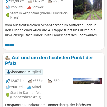
22,90 km
+467 m
-773 m
7:55 Std.
Schwer
Start in Argenthal (Rhein-Hunsrück-
Kreis)
Vom aussichtsreichen Schanzerkopf im Mittleren Soon in
den Binger Wald Auch die 4. Etappe führt uns durch die
urwüchsige, fast unberührte Landschaft des Soonwaldes.
Allerdings kommen wir der Zivilisation wieder merklich
näher. Die Ortschaft Rheinböllen wird gestreift, ein
Windradpark durchwandert und gleich zwei ehemalige
Forsthäuser bieten sich zur Einkehr an. Auf dem
Auf und um den höchsten Punkt der
Teilabschnitt vom Schanzerkopf zum Forsthaus Jägerhaus
Pfalz
kann man herrliche Fernsichten genießen und neben dem
aussichtsreichen Soonwaldkamm kommen wir noch an zwei
Visorando-Mitglied
Aussichtstürmen vorbei.
12,07 km
+536 m
-530 m
5:00 Std.
Mittel
Start in Dannenfels
(Donnersbergkreis)
Entspannte Rundtour am Donnersberg, der höchsten