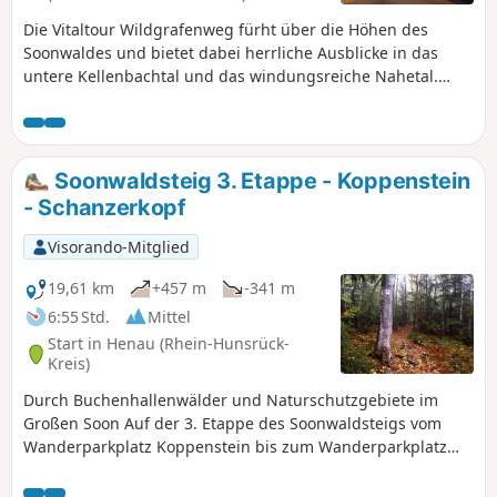
Die Vitaltour Wildgrafenweg fürht über die Höhen des
Soonwaldes und bietet dabei herrliche Ausblicke in das
untere Kellenbachtal und das windungsreiche Nahetal.
Zwei mittelalterliche Gemäuer liegen am Weg und zum
Schluss der Tour lockt zum krönenden Abschluss direkt
neben der Stiftskirche auf dem Johannisberg die Begehung
des Naheland Skywalks.
Soonwaldsteig 3. Etappe - Koppenstein
- Schanzerkopf
Visorando-Mitglied
19,61 km
+457 m
-341 m
6:55 Std.
Mittel
Start in Henau (Rhein-Hunsrück-
Kreis)
Durch Buchenhallenwälder und Naturschutzgebiete im
Großen Soon Auf der 3. Etappe des Soonwaldsteigs vom
Wanderparkplatz Koppenstein bis zum Wanderparkplatz
Schanzerkopf taucht der Fernwanderweg ein in die totale
Abgeschiedenheit des Großen und Mittleren Soons. Es geht