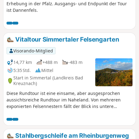
Erhebung in der Pfalz. Ausgangs- und Endpunkt der Tour
ist Dannenfels.
Vitaltour Simmertaler Felsengarten
Visorando-Mitglied
14,77 km
+488 m
-483 m
5:35 Std.
Mittel
Start in Simmertal (Landkreis Bad
Kreuznach)
Diese Rundtour ist eine einsame, aber ausgesprochen
aussichtsreiche Rundtour im Naheland. Von mehreren
exponierten Felsennestern fällt der Blick ins untere
Kellenbachtal und von der windumtosten Hochebene bei
Horbach erfreut man sich toller Weitsichten über den
Soonwald bis in das Pfälzer Bergland hinein. Das
Streckenprofil führt über Felder, Wiesen, den Wald und
Stahlbergschleife am Rheinburgenweg
durch ein idyllisches Bachtal. Uns erwartet ein Wechsel aus