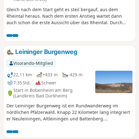
Gleich nach dem Start geht es steil bergauf, aus dem
Rheintal heraus. Nach dem ersten Anstieg wartet dann
auch schon die erste Aussicht über das Rheintal. Durch
Patersberg und dann durch die Felder führt der Weg über
die Höhen, bis er wieder ein Stück nach unten in den Wald
hinein verläuft. Im großen Bogen geht es wieder zum
Rheintal, um dort auf den Höhen, immer wieder mit
Leininger Burgenweg
schönen Ausblicken, zur Loreley zu gelangen. Von der
Loreley aus geht es nun wieder steil bergab an den Rhein
Visorando-Mitglied
und am Ufer des Flusses wieder zurück zum
Ausgangspunkt.
22,11 km
+433 m
-429 m
7:35 Std.
Schwer
Start in Bobenheim am Berg
(Landkreis Bad Dürkheim)
Der Leininger Burgenweg ist ein Rundwanderweg im
nördlichen Pfälzerwald. Knapp 22 Kilometer lang integriert
er Neuleiningen, Altleiningen und Battenberg.
Einkehrmöglichkeiten gibt es u.a. in den Burgen
Altleiningen und Battenberg. Mehrere Rastplätze entlang
der Strecke laden zum indiviuellen Verweilen ein.