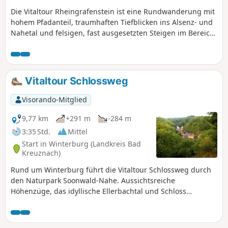
Die Vitaltour Rheingrafenstein ist eine Rundwanderung mit
hohem Pfadanteil, traumhaften Tiefblicken ins Alsenz- und
Nahetal und felsigen, fast ausgesetzten Steigen im Bereich
des Berggipfels der Gans. Es geht über ausgedehnte
Hochflächen, die schöne Fernsichten bis ins Nordpfälzische
Bergland ermöglichen. Mit der Burgruine Rheingrafenstein
und der bewirtschafteten Altenbaumburg liegen auch noch
Vitaltour Schlossweg
zwei sehenswerte mittelalterliche Gemäuer am Weg.
Visorando-Mitglied
9,77 km
+291 m
-284 m
3:35 Std.
Mittel
Start in Winterburg (Landkreis Bad
Kreuznach)
Rund um Winterburg führt die Vitaltour Schlossweg durch
den Naturpark Soonwald-Nahe. Aussichtsreiche
Höhenzüge, das idyllische Ellerbachtal und Schloss
Winterburg sind die Highlights dieser Wanderroute im
Naheland. Breite Wald- und Wiesenwege, schmale Pfade
aber auch asphaltierte Teilabschnitte gehören zum