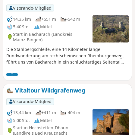
schmalen Saumpfaden und breiten Wiesen- und
Visorando-Mitglied
Waldwegen.
14,35 km
+551 m
-542 m
5:40 Std.
Mittel
Start in Bacharach (Landkreis
Mainz-Bingen)
Die Stahlbergschleife, eine 14 Kilometer lange
Rundwanderung am rechtsrheinischen Rheinburgenweg,
führt uns von Bacharach in ein schluchtartiges Seitental
des Hunsrücks hinein und schließlich zur Burgruine
Stahlberg hinauf. Sehr abwechslungsreich läuft die Route
dabei auf schmalen Pfaden und breiten Forst- und
Weinbergwegen schöne Aussichtspunkte an.
Vitaltour Wildgrafenweg
Visorando-Mitglied
13,44 km
+411 m
-404 m
5:00 Std.
Mittel
Start in Hochstetten-Dhaun
(Landkreis Bad Kreuznach)