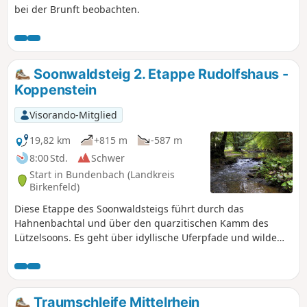
bei der Brunft beobachten.
Soonwaldsteig 2. Etappe Rudolfshaus -
Koppenstein
Visorando-Mitglied
19,82 km
+815 m
-587 m
8:00 Std.
Schwer
Start in Bundenbach (Landkreis
Birkenfeld)
Diese Etappe des Soonwaldsteigs führt durch das
Hahnenbachtal und über den quarzitischen Kamm des
Lützelsoons. Es geht über idyllische Uferpfade und wilde
Steige von Rudolfshaus zur Ruine Koppenstein. Es geht an
einem Besucherbergwerk, einer Rekonstruktion einer
keltischen Höhensiedlung, der geschichtsträchtigen
Schmidtburg und dem Wassererlebnispfad Hahnenbachtal
Traumschleife Mittelrhein