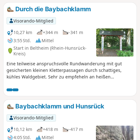
Durch die Baybachklamm
Visorando-Mitglied
10,27 km
+344 m
-341 m
3:55 Std.
Mittel
Start in Beltheim (Rhein-Hunsrück-
Kreis)
Eine teilweise anspruchsvolle Rundwanderung mit gut
gesicherten kleinen Kletterpassagen durch schattiges,
kühles Waldgebiet. Sehr zu empfeheln an heißen
Sommertagen.
Baybachklamm und Hunsrück
Visorando-Mitglied
10,12 km
+418 m
-417 m
4:05 Std.
Mittel