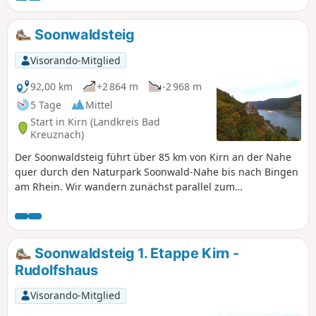
durch einen urwaldähnlichen Bannwald, zwei moorige
Naturschutzgebiete und stille Buchenhallenwälder. Wilde
Soonwaldsteig
Steige über holpriges Quarzitgestein, naturbelassene
Waldpfade und weiche Wiesenwege gehören zum
Visorando-Mitglied
Streckenprofil, das uns über die höchste Erhebung des
Soonwaldes, die 658 Meter hohe Ellerspring führt.
92,00 km
+2 864 m
-2 968 m
5 Tage
Mittel
Start in Kirn (Landkreis Bad
Kreuznach)
Der Soonwaldsteig führt über 85 km von Kirn an der Nahe
quer durch den Naturpark Soonwald-Nahe bis nach Bingen
am Rhein. Wir wandern zunächst parallel zum
Hahnenbachtal bis zur Schmidtburg und bewältigen die
Höhenzüge des Lützelsoon. Über das Kellenbachtal geht es
dann in den Soonwald. Bei Rheinböllen queren wir das
Guldenbachtal und schließlich geht es durch den Binger
Soonwaldsteig 1. Etappe Kirn -
Wald bis zum Rhein nach Bingen am Rhein.
Rudolfshaus
Visorando-Mitglied