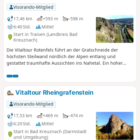
Visorando-Mitglied
17,46 km
+593 m
-598 m
6:40 Std.
Mittel
Start in Traisen (Landkreis Bad
Kreuznach)
Die Vitaltour Rotenfels führt an der Gratschneide der
höchsten Steilwand nördlich der Alpen entlang und
gestattet traumhafte Aussichten ins Nahetal. Ein hoher
Anteil an naturbelassenen, erdigen Wald- und
Wiesenpfaden prägt das Streckenprofil, dem auch breite
Wander- und Weinbergwege zuzurechnen sind. Neben
dem Rotenfels gibt es unterwegs eine ganze Reihe von
Vitaltour Rheingrafenstein
Aussichtspunkten, von denen man die Salinenstadt Bad
Kreuznach und den Kurort Bad Münster am Stein -
Visorando-Mitglied
Ebernburg betrachten kann.
17,53 km
+469 m
-474 m
6:20 Std.
Mittel
Start in Bad Kreuznach (Darmstadt
und Umgebung)