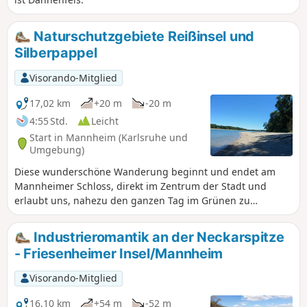
Naturschutzgebiete Reißinsel und
Silberpappel
Visorando-Mitglied
17,02 km
+20 m
-20 m
4:55 Std.
Leicht
Start in Mannheim (Karlsruhe und
Umgebung)
Diese wunderschöne Wanderung beginnt und endet am
Mannheimer Schloss, direkt im Zentrum der Stadt und
erlaubt uns, nahezu den ganzen Tag im Grünen zu
wandern. An schönen Tagen besteht die Möglichkeit direkt
am Rheinufer eine Pause einzulegen und die Füße im
Industrieromantik an der Neckarspitze
Wasser zu kühlen. Während der Waldpark sortiert und
- Friesenheimer Insel/Mannheim
aufgeräumt ist, erwartet uns auf der Reißinsel ein
Bannwald, der sich selbst überlassen wird. Bitte beachtet
Visorando-Mitglied
die Schließzeiten der Reißinsel aufgrund der Brutzeit.
16,10 km
+54 m
-52 m