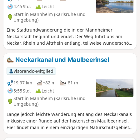
4:45 Std.
Leicht
Start in Mannheim (Karlsruhe und
Umgebung)
Eine Stadtrundwanderung die in der Mannheimer
Neckarstadt beginnt und endet. Der Weg führt uns am
Neckar, Rhein und Altrhein entlang, teilweise wunderschön
und einsam durch den Wald. Der letzte Teil der Tour
verläuft auf dem ausgeschilderten Industriekulturweg -
Neckarkanal und Maulbeerinsel
landschaftlich keineswegs reizvoll, doch es lohnt sich, hier
mehr Zeit einzuplanen, um in aller Ruhe die beschriebenen
Visorando-Mitglied
Geschichten der Industriedenkmäler lesen zu können.
19,97 km
+82 m
-81 m
5:55 Std.
Leicht
Start in Mannheim (Karlsruhe und
Umgebung)
Lange jedoch leichte Wanderung entlang des Neckarkanals
inklusive einer Runde auf der historischen Maulbeerinsel.
Hier findet man in einem einzigartigen Naturschutzgebiet
über 200 Jahre alte Maulbeerbäume, die einst von