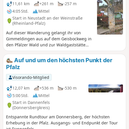
11,61 km
+261 m
-257 m
4:05 Std.
Mittel
Start in Neustadt an der Weinstraße
(Rheinland-Pfalz)
Auf dieser Wanderung gelangt ihr von
Gimmeldingen aus auf dem Geisbockweg in
den Pfälzer Wald und zur Waldgaststätte
Pfalzblick. Durch die Weinberge und an den
Mandelbäumen entlang führt der Weg von
Auf und um den höchsten Punkt der
dort zurück nach Gimmeldingen.
Pfalz
Visorando-Mitglied
12,07 km
+536 m
-530 m
5:00 Std.
Mittel
Start in Dannenfels
(Donnersbergkreis)
Entspannte Rundtour am Donnersberg, der höchsten
Erhebung in der Pfalz. Ausgangs- und Endpunkt der Tour
ist Dannenfels.