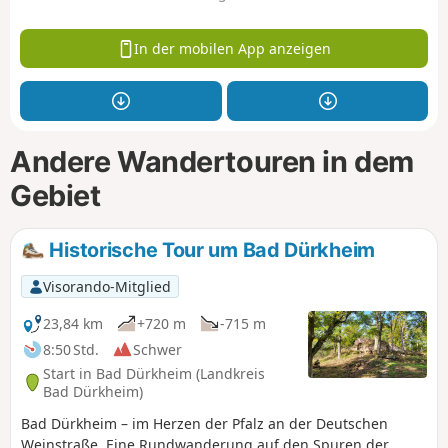
In der mobilen App anzeigen
Andere Wandertouren in dem
Gebiet
Historische Tour um Bad Dürkheim
Visorando-Mitglied
23,84 km
+720 m
-715 m
8:50 Std.
Schwer
Start in Bad Dürkheim (Landkreis
Bad Dürkheim)
Bad Dürkheim – im Herzen der Pfalz an der Deutschen
Weinstraße. Eine Rundwanderung auf den Spuren der