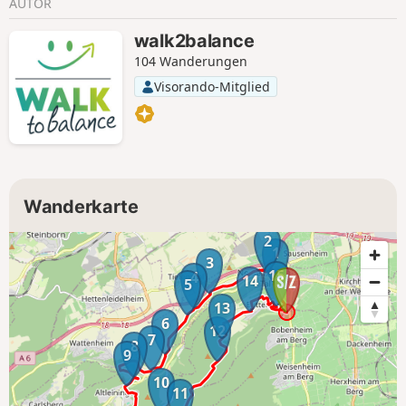
AUTOR
walk2balance
104 Wanderungen
Visorando-Mitglied
Wanderkarte
2
1
3
15
4
14
5
13
6
12
7
8
9
10
11