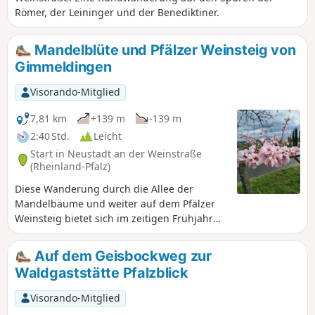
Römer, der Leininger und der Benediktiner.
Mandelblüte und Pfälzer Weinsteig von
Gimmeldingen
Visorando-Mitglied
7,81 km
+139 m
-139 m
2:40 Std.
Leicht
Start in Neustadt an der Weinstraße
(Rheinland-Pfalz)
Diese Wanderung durch die Allee der
Mandelbäume und weiter auf dem Pfälzer
Weinsteig bietet sich im zeitigen Frühjahr
zur Mandelblüte an. Die Wochenenden
jedoch mit dem Mandelblütenfest und dem
Auf dem Geisbockweg zur
Ausflugsverkehr sollte man meiden. Dann ist
Waldgaststätte Pfalzblick
es einfach zu voll und man findet auch
keinen Parkplatz im Ort.
Visorando-Mitglied