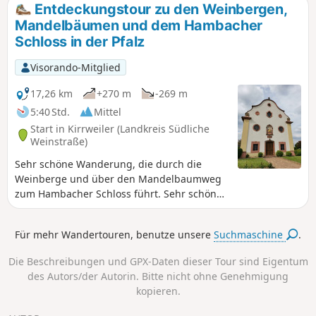
Stephanie von Baden gepflanzt wurden. Ein kleines Stück
Entdeckungstour zu den Weinbergen,
Urwald inmitten der Stadt. Die Tour kann verkürzt werden,
Mandelbäumen und dem Hambacher
indem der Neckarkanal ein oder zwei Brücken eher als in
Schloss in der Pfalz
der Beschreibung überquert wird. Eine schöne Tour für
sonnige Tage im Frühling, Herbst oder Winter.
Visorando-Mitglied
17,26 km
+270 m
-269 m
5:40 Std.
Mittel
Start in Kirrweiler (Landkreis Südliche
Weinstraße)
Sehr schöne Wanderung, die durch die
Weinberge und über den Mandelbaumweg
zum Hambacher Schloss führt. Sehr schönes
Schloss, das besichtigt werden kann.
Für mehr Wandertouren, benutze unsere
Suchmaschine
.
Die Beschreibungen und GPX-Daten dieser Tour sind Eigentum
des Autors/der Autorin. Bitte nicht ohne Genehmigung
kopieren.