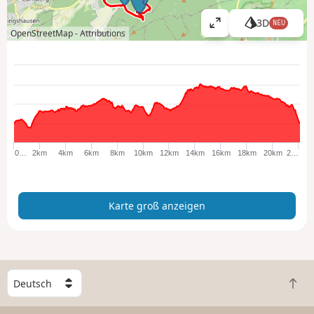
3D
NEU
K
OpenStreetMap -
Attributions
a
r
t
e
g
r
o
ß
0…
2km
4km
6km
8km
10km
12km
14km
16km
18km
20km
2…
a
n
z
Karte groß anzeigen
e
i
g
e
n
W
Z
ä
u
h