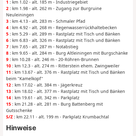
1
: km 1.02 - alt. 185 m - Industriegebiet
2
: km 1.98 - alt. 262 m - Zugang zur Burgruine
Neuleiningen
3
: km 4.13 - alt. 283 m - Schmaler Pfad
4
: km 4.92 - alt. 268 m - Regenwasserrückhaltebecken
5
: km 5.29 - alt. 289 m - Rastplatz mit Tisch und Bänken
6
: km 6.83 - alt. 326 m - Rastplatz mit Tisch und Bänken
7
: km 7.65 - alt. 287 m - Notabstieg
8
: km 9.65 - alt. 284 m - Burg Altleiningen mit Burgschänke
9
: km 10.28 - alt. 246 m - 20-Röhren-Brunnen
10
: km 12.3 - alt. 274 m - Ritterstein ehem. Zwingweiler
11
: km 13.67 - alt. 376 m - Rastplatz mit Tisch und Bänken
beim "Kamelkopf"
12
: km 17.02 - alt. 384 m - Jägerkreuz
13
: km 18.02 - alt. 377 m - Rastplatz mit Tisch und Bänken
14
: km 19.61 - alt. 342 m - Parkplatz
15
: km 21.28 - alt. 281 m - Burg Battenberg mit
Gutsschenke
S/Z
: km 22.11 - alt. 199 m - Parkplatz Krumbachtal
Hinweise