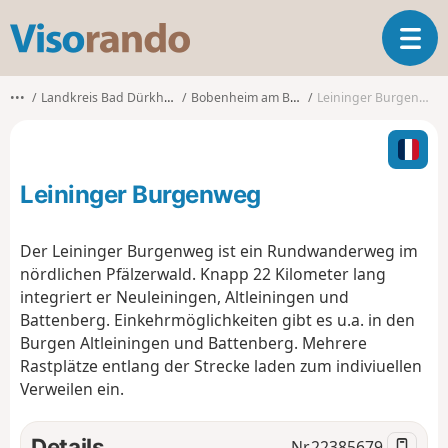
V
T
i
o
s
g
o
•••
Landkreis Bad Dürkheim
Bobenheim am Berg
Leininger Burgenweg
g
r
l
a
e
n
n
d
Leininger Burgenweg
a
o
v
i
Der Leininger Burgenweg ist ein Rundwanderweg im
g
nördlichen Pfälzerwald. Knapp 22 Kilometer lang
a
integriert er Neuleiningen, Altleiningen und
t
Battenberg. Einkehrmöglichkeiten gibt es u.a. in den
i
o
Burgen Altleiningen und Battenberg. Mehrere
n
Rastplätze entlang der Strecke laden zum indiviuellen
Verweilen ein.
Details
Nr.
22385679