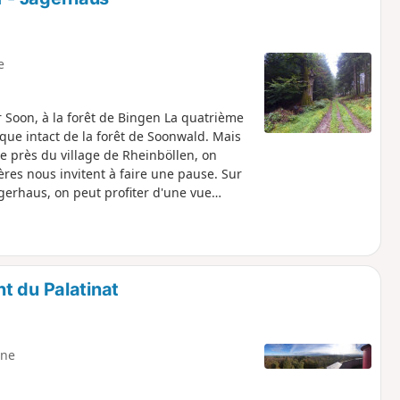
e
r Soon, à la forêt de Bingen La quatrième
que intact de la forêt de Soonwald. Mais
se près du village de Rheinböllen, on
res nous invitent à faire une pause. Sur
ägerhaus, on peut profiter d'une vue
êt de Soonwald, on passe devant deux
t du Palatinat
ne