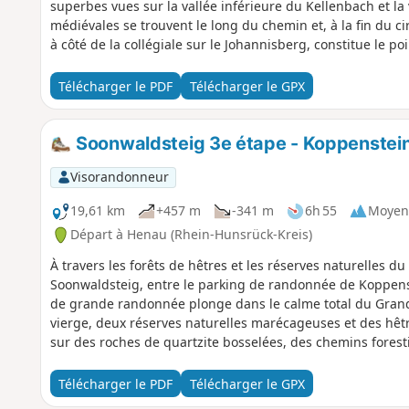
superbes vues sur la vallée inférieure du Kellenbach et la
médiévales se trouvent le long du chemin et, à la fin du cir
à côté de la collégiale sur le Johannisberg, constitue le po
Télécharger le PDF
Télécharger le GPX
Soonwaldsteig 3e étape - Koppenstei
Visorandonneur
19,61 km
+457 m
-341 m
6h 55
Moyen
Départ à Henau (Rhein-Hunsrück-Kreis)
À travers les forêts de hêtres et les réserves naturelles d
Soonwaldsteig, entre le parking de randonnée de Koppenst
de grande randonnée plonge dans le calme total du Grand e
vierge, deux réserves naturelles marécageuses et des hêtr
sur des roches de quartzite bosselées, des chemins foresti
moelleux font partie du parcours qui nous mène au point 
l'Ellerspring, à 658 mètres d'altitude.
Télécharger le PDF
Télécharger le GPX