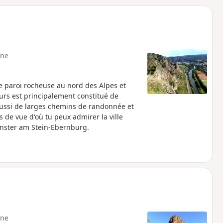
o
a
i
m
p
ne
ute paroi rocheuse au nord des Alpes et
ours est principalement constitué de
 aussi de larges chemins de randonnée et
ts de vue d'où tu peux admirer la ville
ünster am Stein-Ebernburg.
ne