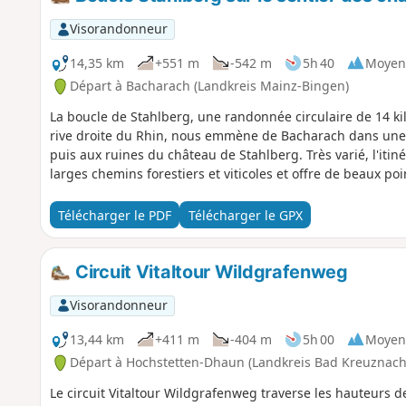
Visorandonneur
14,35 km
+551 m
-542 m
5h 40
Moyen
Départ à Bacharach (Landkreis Mainz-Bingen)
La boucle de Stahlberg, une randonnée circulaire de 14 k
rive droite du Rhin, nous emmène de Bacharach dans une 
puis aux ruines du château de Stahlberg. Très varié, l'itin
larges chemins forestiers et viticoles et offre de beaux poi
Télécharger le PDF
Télécharger le GPX
Circuit Vitaltour Wildgrafenweg
Visorandonneur
13,44 km
+411 m
-404 m
5h 00
Moyen
Départ à Hochstetten-Dhaun (Landkreis Bad Kreuznach
Le circuit Vitaltour Wildgrafenweg traverse les hauteurs de