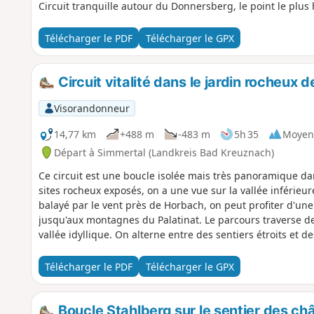
Circuit tranquille autour du Donnersberg, le point le plus h
Télécharger le PDF
Télécharger le GPX
Circuit vitalité dans le jardin rocheux 
Visorandonneur
14,77 km
+488 m
-483 m
5h 35
Moyen
Départ à Simmertal (Landkreis Bad Kreuznach)
Ce circuit est une boucle isolée mais très panoramique da
sites rocheux exposés, on a une vue sur la vallée inférieu
balayé par le vent près de Horbach, on peut profiter d'un
jusqu'aux montagnes du Palatinat. Le parcours traverse des
vallée idyllique. On alterne entre des sentiers étroits et d
Télécharger le PDF
Télécharger le GPX
Boucle Stahlberg sur le sentier des ch