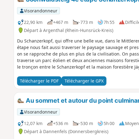
Visorandonneur
22,90 km
+467 m
-773 m
7h 55
Difficil
Départ à Argenthal (Rhein-Hunsrück-Kreis)
Du Schanzerkopf, qui offre une belle vue, dans le Mittlere
étape nous fait aussi traverser le paysage sauvage et pres
on se rapproche de plus en plus de la civilisation. On pas
traverse un parc éolien et deux anciennes maisons forestiè
le tronçon entre le Schanzerkopf et la maison forestière J
magnifique et, en plus de la crête panoramique de la for
tours panoramiques.
Télécharger le PDF
Télécharger le GPX
Au sommet et autour du point culminan
Visorandonneur
12,07 km
+536 m
-530 m
5h 00
Moyen
Départ à Dannenfels (Donnersbergkreis)