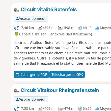
Circuit vitalité Rotenfels
Visorandonneur
17,46 km
+593 m
-598 m
6h 40
Moyen
Départ à Traisen (Landkreis Bad Kreuznach)
Le circuit Vitaltour Rotenfels longe la crête de la plus ha
offre une vue incroyable sur la vallée de la Nahe. Le parc
sentiers forestiers et de chemins de terre naturels, mais
de vignobles. Outre le Rotenfels, il y a tout un tas de poin
saline de Bad Kreuznach et la station thermale de Bad M
Télécharger le PDF
Télécharger le GPX
Circuit Vitaltour Rheingrafenstein
Visorandonneur
17,53 km
+469 m
-474 m
6h 20
Moyen