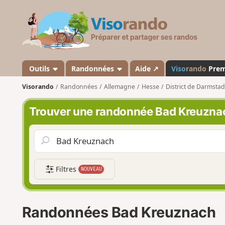
V
i
s
o
r
a
Outils
Randonnées
Aide ↗
Viso
rando
Pre
n
Visorando
Randonnées
Allemagne
Hesse
District de Darmstad
d
o
Trouver une randonnée Bad Kreuzna
Filtres
NOUVEAU
Randonnées Bad Kreuznach