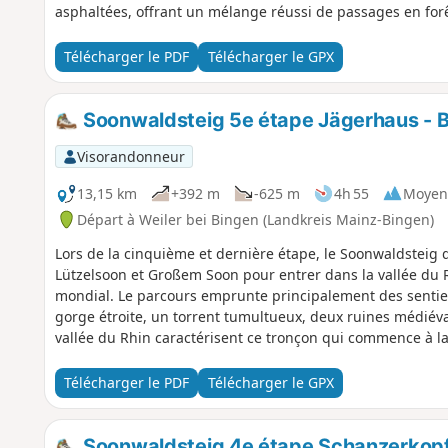
asphaltées, offrant un mélange réussi de passages en for
nids rocheux, la vue s'étend sur Winterburg, tout en bas da
Télécharger le PDF
Télécharger le GPX
Soonwaldsteig 5e étape Jägerhaus - 
Visorandonneur
13,15 km
+392 m
-625 m
4h 55
Moyen
Départ à Weiler bei Bingen (Landkreis Mainz-Bingen)
Lors de la cinquième et dernière étape, le Soonwaldsteig qu
Lützelsoon et Großem Soon pour entrer dans la vallée du 
mondial. Le parcours emprunte principalement des sentier
gorge étroite, un torrent tumultueux, deux ruines médiéva
vallée du Rhin caractérisent ce tronçon qui commence à la
termine à Bingen am Rhein.
Télécharger le PDF
Télécharger le GPX
Soonwaldsteig 4e étape Schanzerkopf