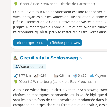
Départ à Bad Kreuznach (District de Darmstadt)
Le circuit Vitaltour Rheingrafenstein est une randonnée c
vues incroyables sur les vallées de l'Alsenz et de la Nah
près du sommet de la Gans. Il traverse de vastes plateaux 
jusqu'aux montagnes du nord du Palatinat. Avec les ruine
l'Altebaumburg, où tu peux te restaurer, tu trouveras auss
détour.
Télécharger le PDF
Télécharger le GPX
Circuit vital « Schlossweg »
Visorandonneur
9,77 km
+291 m
-284 m
3h 35
Moyenn
Départ à Winterburg (Landkreis Bad Kreuznach)
Autour de Winterburg, le circuit Vitaltour Schlossweg tra
chaînes de montagnes panoramiques, la vallée idyllique de
sont les points forts de cet itinéraire de randonnée dans 
comprend de larges chemins forestiers et de prairie, des s