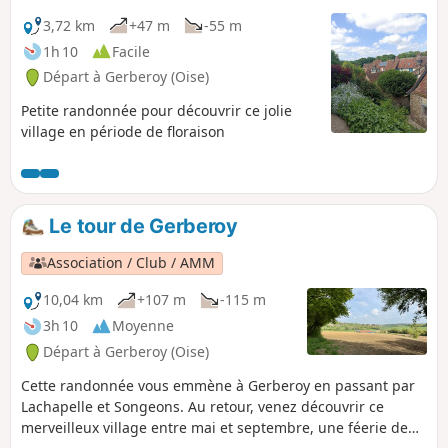
3,72 km
+47 m
-55 m
1h 10
Facile
Départ à Gerberoy (Oise)
Petite randonnée pour découvrir ce jolie
village en période de floraison
Le tour de Gerberoy
Association / Club / AMM
10,04 km
+107 m
-115 m
3h 10
Moyenne
Départ à Gerberoy (Oise)
Cette randonnée vous emmène à Gerberoy en passant par
Lachapelle et Songeons. Au retour, venez découvrir ce
merveilleux village entre mai et septembre, une féerie de