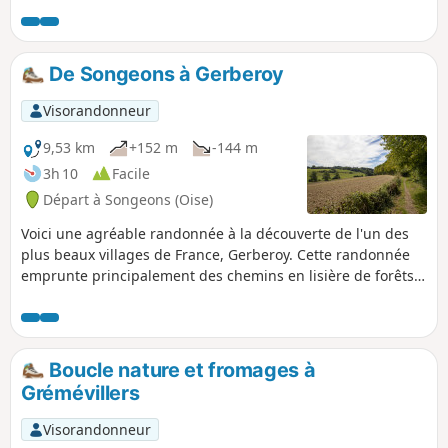
couleurs et senteurs sans oublier son église et autres
découvertes.
De Songeons à Gerberoy
Visorandonneur
9,53 km
+152 m
-144 m
3h 10
Facile
Départ à Songeons (Oise)
Voici une agréable randonnée à la découverte de l'un des
plus beaux villages de France, Gerberoy. Cette randonnée
emprunte principalement des chemins en lisière de forêts
ou en sous-bois, ce qui en fait une randonnée au calme.
Boucle nature et fromages à
Grémévillers
Visorandonneur