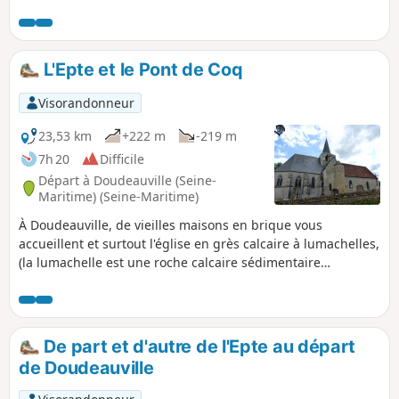
riche où pousse la bruyère, plante acidophile.
L'Epte et le Pont de Coq
Visorandonneur
23,53 km
+222 m
-219 m
7h 20
Difficile
Départ à Doudeauville (Seine-
Maritime) (Seine-Maritime)
À Doudeauville, de vieilles maisons en brique vous
accueillent et surtout l'église en grès calcaire à lumachelles,
(la lumachelle est une roche calcaire sédimentaire
contenant des fossiles composés de nombreuses coquilles
de mollusques, généralement un marbre avec des débris
de coquilles). Le circuit permet de découvrir de beaux
points de vue sur le bocage de l'Epte, le Pont de Coq et bien
De part et d'autre de l'Epte au départ
d'autres curiosités pour l’œil.
de Doudeauville