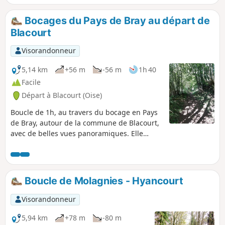
Bocages du Pays de Bray au départ de
Blacourt
Visorandonneur
5,14 km
+56 m
-56 m
1h 40
Facile
Départ à Blacourt (Oise)
Boucle de 1h, au travers du bocage en Pays
de Bray, autour de la commune de Blacourt,
avec de belles vues panoramiques. Elle
commence par un chemin champêtre vers la
petite commune Amuchy. Ensuite, le chemin
surplombe, avec une vue large, la
campagne. Le retour par derrière le bois de
Boucle de Molagnies - Hyancourt
Pimprenelle est sans difficulté ni dénivelé.
Cette balade peut être familiale mais mieux
Visorandonneur
vaut éviter les périodes pluvieuses, des
passages peuvent être boueux.
5,94 km
+78 m
-80 m