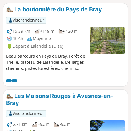
La boutonnière du Pays de Bray
Visorandonneur
15,39 km
+119 m
-120 m
4h 45
Moyenne
Départ à Lalandelle (Oise)
Beau parcours en Pays de Bray, Forêt de
Thelle, plateau de Lalandelle. De larges
chemins, pistes forestières, chemin
champêtres. Randonnée sans difficulté,
très roulante avec peu de dénivelé.
Les Maisons Rouges à Avesnes-en-
Bray
Visorandonneur
6,71 km
+82 m
-82 m