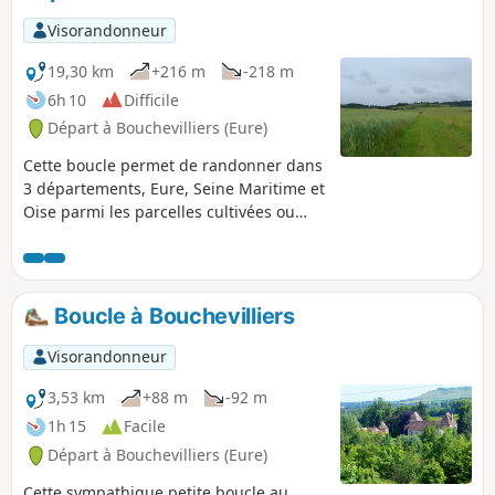
Visorandonneur
19,30 km
+216 m
-218 m
6h 10
Difficile
Départ à Bouchevilliers (Eure)
Cette boucle permet de randonner dans
3 départements, Eure, Seine Maritime et
Oise parmi les parcelles cultivées ou
pâturées, la forêt, ainsi que le
patrimoine bâti.
Boucle à Bouchevilliers
Visorandonneur
3,53 km
+88 m
-92 m
1h 15
Facile
Départ à Bouchevilliers (Eure)
Cette sympathique petite boucle au