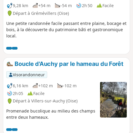
9,28 km
+54 m
-54 m
2h 50
Facile
Départ à Grémévillers (Oise)
Une petite randonnée facile passant entre plaine, bocage et
bois, à la découverte du patrimoine bâti et gastronomique
local.
Boucle d'Auchy par le hameau du Forêt
Visorandonneur
6,16 km
+102 m
-102 m
2h 05
Facile
Départ à Villers-sur-Auchy (Oise)
Promenade bucolique au milieu des champs
entre deux hameaux.