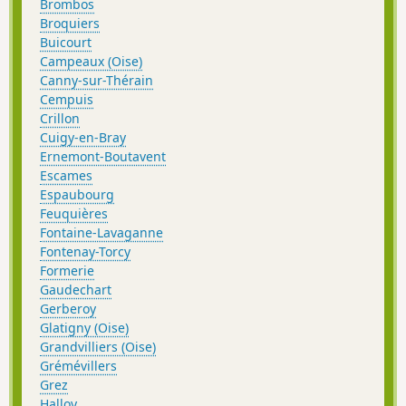
Brombos
Broquiers
Buicourt
Campeaux (Oise)
Canny-sur-Thérain
Cempuis
Crillon
Cuigy-en-Bray
Ernemont-Boutavent
Escames
Espaubourg
Feuquières
Fontaine-Lavaganne
Fontenay-Torcy
Formerie
Gaudechart
Gerberoy
Glatigny (Oise)
Grandvilliers (Oise)
Grémévillers
Grez
Halloy