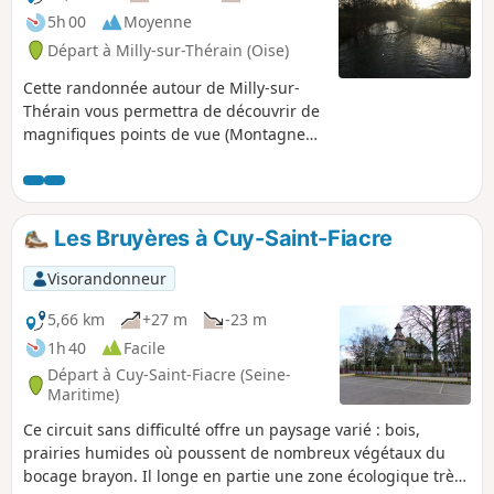
5h 00
Moyenne
Départ à Milly-sur-Thérain (Oise)
Cette randonnée autour de Milly-sur-
Thérain vous permettra de découvrir de
magnifiques points de vue (Montagne
de Houssoye, Croix Godard...) et de vous
promener autour des étangs.
Les Bruyères à Cuy-Saint-Fiacre
Visorandonneur
5,66 km
+27 m
-23 m
1h 40
Facile
Départ à Cuy-Saint-Fiacre (Seine-
Maritime)
Ce circuit sans difficulté offre un paysage varié : bois,
prairies humides où poussent de nombreux végétaux du
bocage brayon. Il longe en partie une zone écologique très