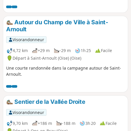
Autour du Champ de Ville à Saint-
Arnoult
Visorandonneur
4,72 km
+29 m
-29 m
1h 25
Facile
Départ à Saint-Arnoult (Oise) (Oise)
Une courte randonnée dans la campagne autour de Saint-
Arnoult.
Sentier de la Vallée Droite
Visorandonneur
9,70 km
+186 m
-188 m
3h 20
Facile
Départ à Ons-en-Bray (Oise)