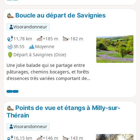
Boucle au départ de Savignies
Visorandonneur
11,78 km
+185 m
-182 m
3h 55
Moyenne
Départ à Savignies (Oise)
Une jolie balade qui se partage entre
pâturages, chemins bocagers, et forêts
d'essences très variées comportant de
très beaux spécimens d'arbres de belle
taille dont quelques chênes
certainement centenaires. C'est aussi
l'occasion de traverser deux beaux
Points de vue et étangs à Milly-sur-
villages avec de très jolies maisons en
Thérain
colombage, souvent gaiement colorées
et aux jardins très fleuris.
Visorandonneur
16,15 km
+146 m
-143 m