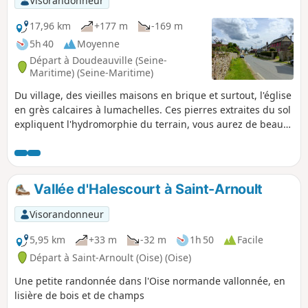
Visorandonneur
17,96 km
+177 m
-169 m
5h 40
Moyenne
Départ à Doudeauville (Seine-
Maritime) (Seine-Maritime)
Du village, des vieilles maisons en brique et surtout, l'église
en grès calcaires à lumachelles. Ces pierres extraites du sol
expliquent l'hydromorphie du terrain, vous aurez de beaux
points de vues du bocage, de l'Epte en allant vers Gancourt
Saint-Étienne.
Vallée d'Halescourt à Saint-Arnoult
Visorandonneur
5,95 km
+33 m
-32 m
1h 50
Facile
Départ à Saint-Arnoult (Oise) (Oise)
Une petite randonnée dans l'Oise normande vallonnée, en
lisière de bois et de champs