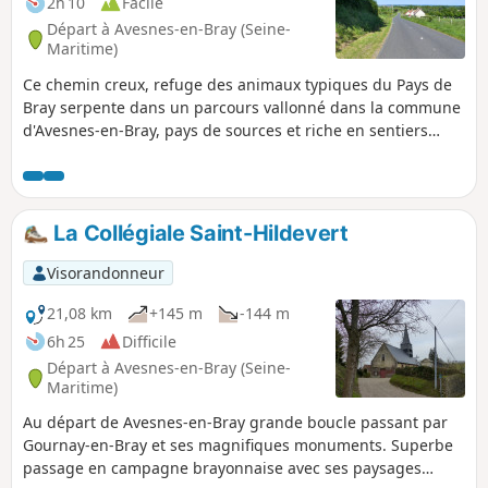
2h 10
Facile
Départ à Avesnes-en-Bray (Seine-
Maritime)
Ce chemin creux, refuge des animaux typiques du Pays de
Bray serpente dans un parcours vallonné dans la commune
d'Avesnes-en-Bray, pays de sources et riche en sentiers
dont le chemin du Chasse-Marée par lequel le poisson frais
arrivait de Dieppe à Paris à cheval.
La Collégiale Saint-Hildevert
Visorandonneur
21,08 km
+145 m
-144 m
6h 25
Difficile
Départ à Avesnes-en-Bray (Seine-
Maritime)
Au départ de Avesnes-en-Bray grande boucle passant par
Gournay-en-Bray et ses magnifiques monuments. Superbe
passage en campagne brayonnaise avec ses paysages