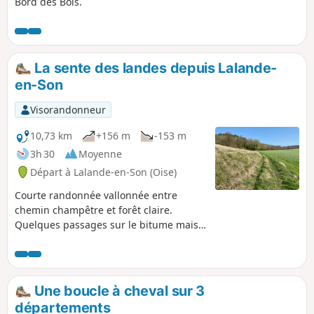
Bord des Bois.
La sente des landes depuis Lalande-
en-Son
Visorandonneur
10,73 km
+156 m
-153 m
3h 30
Moyenne
Départ à Lalande-en-Son (Oise)
Courte randonnée vallonnée entre
chemin champêtre et forêt claire.
Quelques passages sur le bitume mais
dans des zones très tranquilles.
Une boucle à cheval sur 3
départements