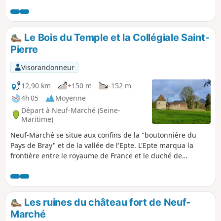
vallonnés et son architecture rurale.
Le Bois du Temple et la Collégiale Saint-
Pierre
Visorandonneur
12,90 km
+150 m
-152 m
4h 05
Moyenne
Départ à Neuf-Marché (Seine-
Maritime)
Neuf-Marché se situe aux confins de la "boutonnière du
Pays de Bray" et de la vallée de l'Epte. L'Epte marqua la
frontière entre le royaume de France et le duché de
Normandie. Neuf-Marché a bénéficié de cette situation
particulière comme en témoigne aujourd'hui la richesse de
son patrimoine.
Les ruines du château fort de Neuf-
Marché