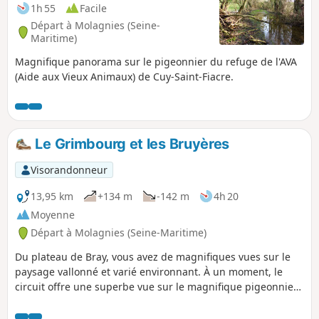
1h 55
Facile
Départ à Molagnies (Seine-
Maritime)
Magnifique panorama sur le pigeonnier du refuge de l'AVA
(Aide aux Vieux Animaux) de Cuy-Saint-Fiacre.
Le Grimbourg et les Bruyères
Visorandonneur
13,95 km
+134 m
-142 m
4h 20
Moyenne
Départ à Molagnies (Seine-Maritime)
Du plateau de Bray, vous avez de magnifiques vues sur le
paysage vallonné et varié environnant. À un moment, le
circuit offre une superbe vue sur le magnifique pigeonnier
du Domaine du Quesnoy qui appartient au refuge de l'AVA,
association qui vient en aide aux vieux animaux.