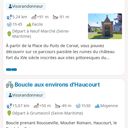
Visorandonneur
5,24 km
+91 m
-91 m
1h 45
Facile
Départ à Neuf-Marché (Seine-
Maritime)
À partir de la Place du Puits de Corval, vous pouvez
découvrir sur ce parcours paisible les ruines du château
fort du XVe siècle inscrites aux sites pittoresques du
département.
Boucle aux environs d'Haucourt
Visorandonneur
15,67 km
+50 m
-49 m
1h30
Moyenne
Départ à Grumesnil (Seine-Maritime)
Boucle prenant Rousseville, Moutier Romain, Haucourt, le