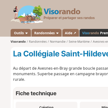
V
i
s
o
r
a
Outils
Randonnées
Aide ↗
Viso
rando
Pre
n
Visorando
Randonnées
Normandie
Seine-Maritime
Avesnes-e
d
o
La Collégiale Saint-Hildev
Au départ de Avesnes-en-Bray grande boucle passan
monuments. Superbe passage en campagne brayonnai
rurale.
Fiche technique
Création
Mis