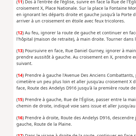
(
11
) Dos à l'entrée de l'église, suivre en face la Rue de l'É
croisement X, Place Nationale. Sur la place la Fontaine M
en ignorant les départs droite et gauche jusqu'à la Porte de
arriver à un croisement en étoile avec feux tricolores.
(
12
) Au feu, ignorer la route de gauche et continuer en fac
l'hôpital (maison de retraite), à main droite. Tourner dans
(
13
) Poursuivre en face, Rue Daniel Gurney, ignorer à main 
prendre aussitôt à gauche. Au croisement en X, prendre en
suivant.
(
14
) Prendre à gauche l'Avenue Des Anciens Combattants, 
cimetière un peu plus loin et aller jusqu'au croisement X d
face, Route des Andelys D916 jusqu'à la première route d
(
15
) Prendre à gauche, Rue de l'Église, passer entre la mairi
chemin de droite, indiqué voie sans issue et aller jusqu'a
(
16
) Prendre à droite, Route des Andelys D916, descendre 
gauche, Route de la Plaine.
(
17
) Dans le virage à droite de la route, continuer en face