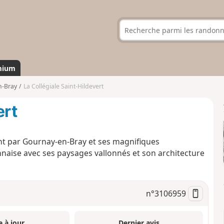
mium
n-Bray
La Collégiale Saint-Hildevert
ert
t par Gournay-en-Bray et ses magnifiques
se avec ses paysages vallonnés et son architecture
n°
3106959
e à jour
Dernier avis