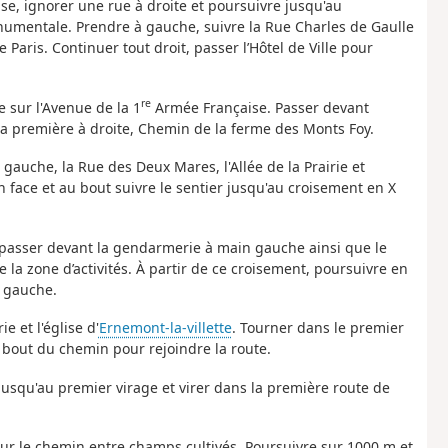
glise, ignorer une rue à droite et poursuivre jusqu'au
onumentale. Prendre à gauche, suivre la Rue Charles de Gaulle
 Paris. Continuer tout droit, passer l’Hôtel de Ville pour
re
e sur l'Avenue de la 1
Armée Française. Passer devant
 la première à droite, Chemin de la ferme des Monts Foy.
gauche, la Rue des Deux Mares, l'Allée de la Prairie et
 face et au bout suivre le sentier jusqu'au croisement en X
passer devant la gendarmerie à main gauche ainsi que le
e la zone d’activités. À partir de ce croisement, poursuivre en
e gauche.
e et l'église d'
Ernemont-la-villette
. Tourner dans le premier
u bout du chemin pour rejoindre la route.
jusqu'au premier virage et virer dans la première route de
 sur le chemin entre champs cultivés. Poursuivre sur 1000 m et