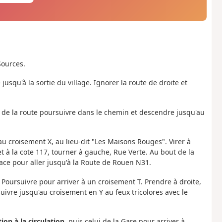
Sources.
 jusqu'à la sortie du village. Ignorer la route de droite et
t de la route poursuivre dans le chemin et descendre jusqu'au
u croisement X, au lieu-dit "Les Maisons Rouges". Virer à
 à la cote 117, tourner à gauche, Rue Verte. Au bout de la
face pour aller jusqu'à la Route de Rouen N31.
 Poursuivre pour arriver à un croisement T. Prendre à droite,
suivre jusqu'au croisement en Y au feux tricolores avec le
ion à la circulation
, puis celui de la Gare pour arriver à