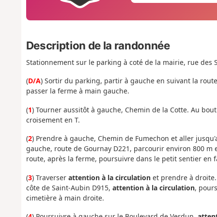
Description de la randonnée
Stationnement sur le parking à coté de la mairie, rue des 
(
D/A
) Sortir du parking, partir à gauche en suivant la route
passer la ferme à main gauche.
(
1
) Tourner aussitôt à gauche, Chemin de la Cotte. Au bou
croisement en T.
(
2
) Prendre à gauche, Chemin de Fumechon et aller jusqu'a
gauche, route de Gournay D221, parcourir environ 800 m et
route, après la ferme, poursuivre dans le petit sentier en 
(
3
) Traverser
attention à la circulation
et prendre à droite.
côte de Saint-Aubin D915,
attention à la circulation
, pour
cimetière à main droite.
(
4
) Poursuivre à gauche sur le Boulevard de Verdun,
attent