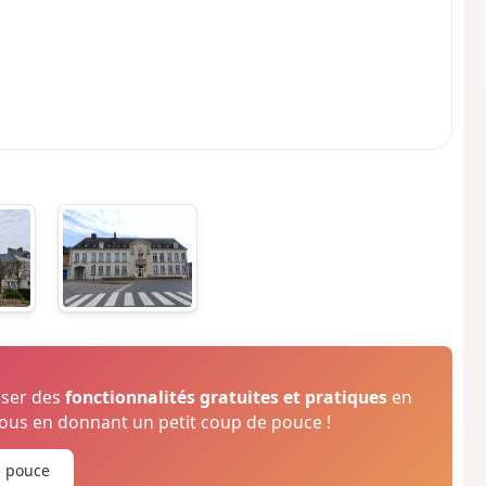
oser des
fonctionnalités gratuites et pratiques
en
us en donnant un petit coup de pouce !
e pouce