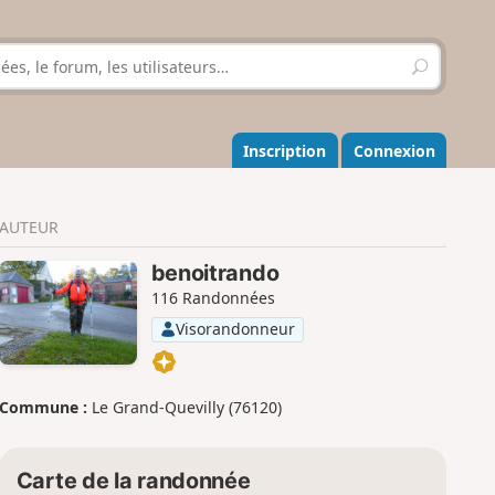
R
e
c
h
e
Inscription
Connexion
r
c
h
AUTEUR
e
r
benoitrando
116 Randonnées
Visorandonneur
Commune :
Le Grand-Quevilly (76120)
Carte de la randonnée