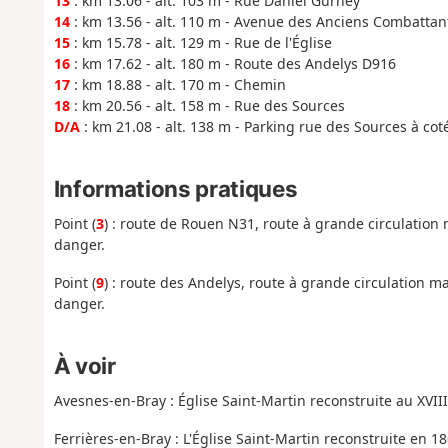
13
: km 13.06 - alt. 103 m - Rue Daniel Gurney
14
: km 13.56 - alt. 110 m - Avenue des Anciens Combattan
15
: km 15.78 - alt. 129 m - Rue de l'Église
16
: km 17.62 - alt. 180 m - Route des Andelys D916
17
: km 18.88 - alt. 170 m - Chemin
18
: km 20.56 - alt. 158 m - Rue des Sources
D/A
: km 21.08 - alt. 138 m - Parking rue des Sources à cot
Informations pratiques
Point (
3
) : route de Rouen N31, route à grande circulation
danger.
Point (
9
) : route des Andelys, route à grande circulation 
danger.
À voir
Avesnes-en-Bray : Église Saint-Martin reconstruite au XVIII
Ferrières-en-Bray : L'Église Saint-Martin reconstruite en 18