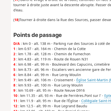
tourner à droite juste avant la descente abrupte. Passer d
d'eau.
(
18
)Tourner à droite dans la Rue des Sources, passer devan
Points de passage
D/A
: km 0 - alt. 138 m - Parking rue des Sources à coté de 
1
: km 0.97 - alt. 164 m - Chemin de la Cotte
2
: km 1.78 - alt. 128 m - Chemin de Fumechon
3
: km 4.83 - alt. 119 m - Route de Rouen N31
4
: km 6.98 - alt. 99 m - Boulevard des Capucins, cimetière
5
: km 8.73 - alt. 96 m - Escaliers vers ancienne gare de Fe
6
: km 8.84 - alt. 99 m - Rue Leroy Moulin
7
: km 9.49 - alt. 106 m - Croisement -
Église Saint-Martin (
8
: km 9.93 - alt. 100 m - Rue Leroy Moulin
9
: km 10.69 - alt. 95 m - Route Neuve D916
10
: km 11.35 - alt. 93 m - Rue de Ferrières.Pont sur l' -
Epte
11
: km 11.9 - alt. 95 m - Rue de l’Église -
Collégiale Saint-
12
: km 12.5 - alt. 99 m - Rue Legrand Baudu