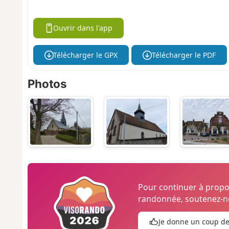
Ouvrir dans l'app
Télécharger le GPX
Télécharger le PDF
Photos
Pour continuer à prop
randonnée, soutenez-no
Je donne un coup d