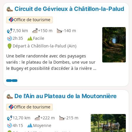
Circuit de Gévrieux à Châtillon-la-Palud
Office de tourisme
7,50 km
+150 m
-140 m
2h 35
Facile
Départ à Châtillon-la-Palud (Ain)
Une belle randonnée avec des paysages
variés : le plateau de la Dombes, une vue sur
le Bugey et possibilité d'accéder à la rivière de
l'Ain.
De l'Ain au Plateau de la Moutonnière
Office de tourisme
12,70 km
+222 m
-215 m
4h 15
Moyenne