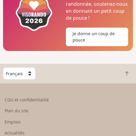
randonnée, soutenez-nous
en donnant un petit coup
de pouce !
Je donne un coup de
pouce
C
R
h
e
o
t
i
o
s
CGU et confidentialité
u
i
r
s
Plan du site
e
s
n
e
Emplois
h
z
Actualités
a
u