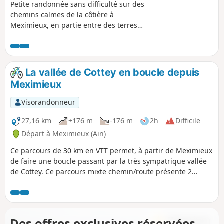
Petite randonnée sans difficulté sur des
chemins calmes de la côtière à
Meximieux, en partie entre des terres
cultivées, parfois entre des haies de
feuillus. C'est aussi un moyen de
s'approcher de quelques étangs de la
Dombes donc de côtoyer beaucoup
La vallée de Cottey en boucle depuis
d'oiseaux. Au niveau de la Vierge de
Meximieux
Saint-Sulpice, un beau panorama
s'ouvre à nous découvrant la plaine de
Visorandonneur
l'Ain, le Bugey et le Rhône et même les
Alpes suivant le temps.
27,16 km
+176 m
-176 m
2h
Difficile
Départ à Meximieux (Ain)
Ce parcours de 30 km en VTT permet, à partir de Meximieux
de faire une boucle passant par la très sympatrique vallée
de Cottey. Ce parcours mixte chemin/route présente 2
difficultés liées à la pente du chemin et à son caractère
caillouteux instable. Il y a peu de dénivelé au total. Le
retour à travers les champs de maïs est parfois un peu
arrosé par les agriculteurs.
Des offres exclusives réservées