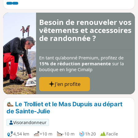
parcours afin de faciliter les balades sur la commune.
Besoin de renouveler vos
vêtements et accessoires
de randonnée ?
En tant qu’abonné Premium, profitez de
15% de réduction permanente
sur la
boutique en ligne Cimalp
J'en profite
Le Trolliet et le Mas Dupuis au départ
de Sainte-Julie
Visorandonneur
4,54 km
+10 m
-10 m
1h 20
Facile