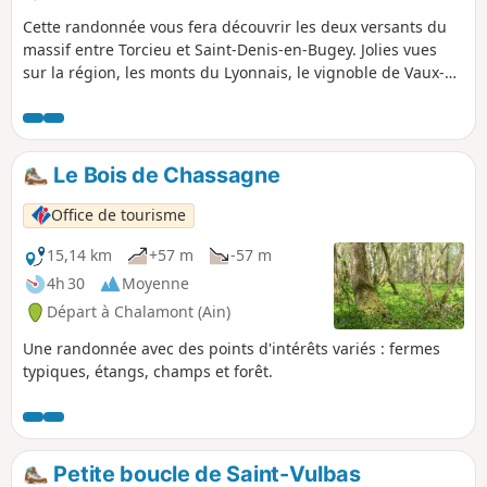
Cette randonnée vous fera découvrir les deux versants du
massif entre Torcieu et Saint-Denis-en-Bugey. Jolies vues
sur la région, les monts du Lyonnais, le vignoble de Vaux-
en-Bugey, les crêtes de la vallée de l'Albarine et un passage
dans le joli village d'Ambutrix, sans oublier le départ de la
tour de Saint-Denis qui offre un panorama sur la région.
Le Bois de Chassagne
Office de tourisme
15,14 km
+57 m
-57 m
4h 30
Moyenne
Départ à Chalamont (Ain)
Une randonnée avec des points d'intérêts variés : fermes
typiques, étangs, champs et forêt.
Petite boucle de Saint-Vulbas