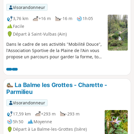
Visorandonneur
3,76 km
+16 m
-16 m
1h 05
Facile
Départ à Saint-Vulbas (Ain)
Dans le cadre de ses activités "Mobilité Douce",
l'Association Sportive de la Plaine de l'Ain vous
propose un parcours pour garder la forme, tout
en découvrant le chemin de halage le long du
Rhône, l’ancien port et la source fatale à
Philibert le Beau .
La Balme les Grottes - Charette -
Parmilieu
Visorandonneur
17,59 km
+293 m
-293 m
5h 50
Moyenne
Départ à La Balme-les-Grottes (Isère)