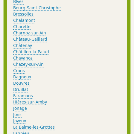
Blyes
Bourg-Saint-Christophe
Bressolles
Chalamont
Charette
Charnoz-sur-Ain
Château-Gaillard
Châtenay
Châtillon-la-Palud
Chavanoz
Chazey-sur-Ain
Crans
Dagneux
Douvres
Druillat
Faramans
Hières-sur-Amby
Jonage
Jons
Joyeux
La Balme-les-Grottes
Lagnieu