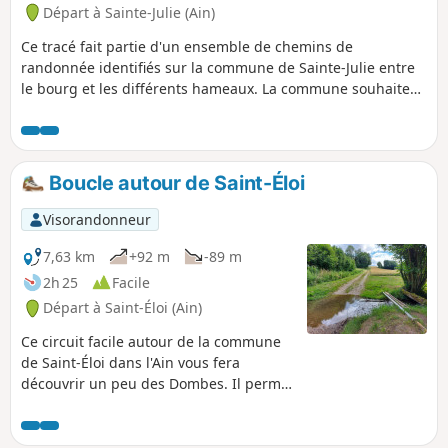
Départ à Sainte-Julie (Ain)
Ce tracé fait partie d'un ensemble de chemins de
randonnée identifiés sur la commune de Sainte-Julie entre
le bourg et les différents hameaux. La commune souhaite
peu à peu recenser, baliser et maintenir en état ces
parcours afin de faciliter les balades sur la commune.
Boucle autour de Saint-Éloi
Visorandonneur
7,63 km
+92 m
-89 m
2h 25
Facile
Départ à Saint-Éloi (Ain)
Ce circuit facile autour de la commune
de Saint-Éloi dans l'Ain vous fera
découvrir un peu des Dombes. Il permet
la découverte de nombreuses
géocaches pour les éventuels amateurs.