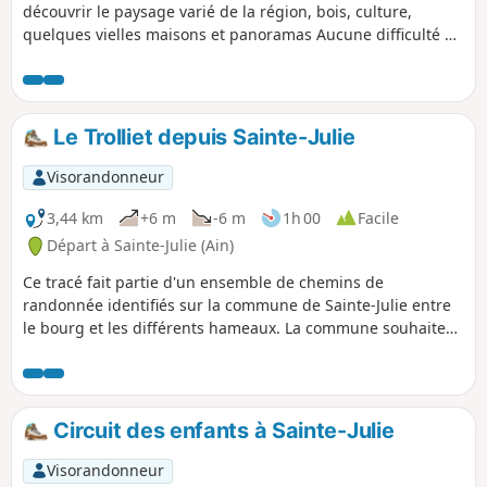
découvrir le paysage varié de la région, bois, culture,
quelques vielles maisons et panoramas Aucune difficulté à
parcourir les 9 km, bien balisés en Orange.
Le Trolliet depuis Sainte-Julie
Visorandonneur
3,44 km
+6 m
-6 m
1h 00
Facile
Départ à Sainte-Julie (Ain)
Ce tracé fait partie d'un ensemble de chemins de
randonnée identifiés sur la commune de Sainte-Julie entre
le bourg et les différents hameaux. La commune souhaite
peu à peu recenser, baliser et maintenir en état ces
parcours afin de faciliter les balades sur la commune.
Circuit des enfants à Sainte-Julie
Visorandonneur