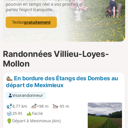
p
position en temps réel à vos proches et
partez l’esprit tranquille.
Testez
gratuitement
Randonnées Villieu-Loyes-
Mollon
En bordure des Étangs des Dombes au
départ de Meximieux
Visorandonneur
8,77 km
+98 m
-95 m
2h 45
Facile
Départ à Meximieux (Ain)