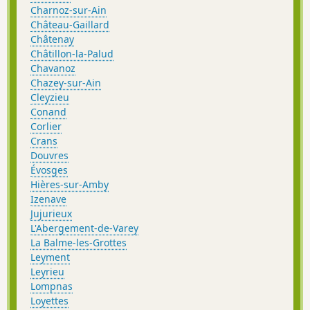
Charnoz-sur-Ain
Château-Gaillard
Châtenay
Châtillon-la-Palud
Chavanoz
Chazey-sur-Ain
Cleyzieu
Conand
Corlier
Crans
Douvres
Évosges
Hières-sur-Amby
Izenave
Jujurieux
L'Abergement-de-Varey
La Balme-les-Grottes
Leyment
Leyrieu
Lompnas
Loyettes