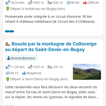
vue limités). Des bâtons sont
18,54 km
+935 m
-932 m
8h 00
Difficile
recommandés surtout par terrain
Départ à Ambérieu-en-Bugey (Ain)
humide.
Promenade aisée intégrée à un circuit d'environ 30 km
reliant 4 châteaux médiévaux (le Circuit des 4 Châteaux).
Boucle par la montagne de Colloverge
au départ de Saint-Denis-en-Bugey
Visorandonneur
11,50 km
+337 m
-331 m
4h 15
Moyenne
Départ à Saint-Denis-en-Bugey (Ain)
Cette randonnée vous fera découvrir les deux versants du
massif entre Torcieu et Saint-Denis-en-Bugey. Jolies vues
sur la région, les monts du Lyonnais, le vignoble de Vaux-
en-Bugey, les crêtes de la vallée de l'Albarine et un passage