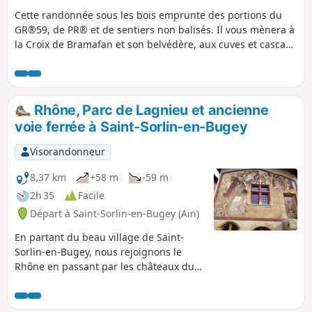
Cette randonnée sous les bois emprunte des portions du
GR®59, de PR® et de sentiers non balisés. Il vous mènera à
la Croix de Bramafan et son belvédère, aux cuves et cascade
du Buizin, à la Chapelle de Nièvre. Il vous fera aussi
traverser le beau village de Vaux-en-Bugey traversé par le
Buizin.
Rhône, Parc de Lagnieu et ancienne
voie ferrée à Saint-Sorlin-en-Bugey
Visorandonneur
8,37 km
+58 m
-59 m
2h 35
Facile
Départ à Saint-Sorlin-en-Bugey (Ain)
En partant du beau village de Saint-
Sorlin-en-Bugey, nous rejoignons le
Rhône en passant par les châteaux du
Molard et de la Durandière, longeons la
ViaRhôna, passons par les ruines fières
du colombier de l'ancienne maladrerie