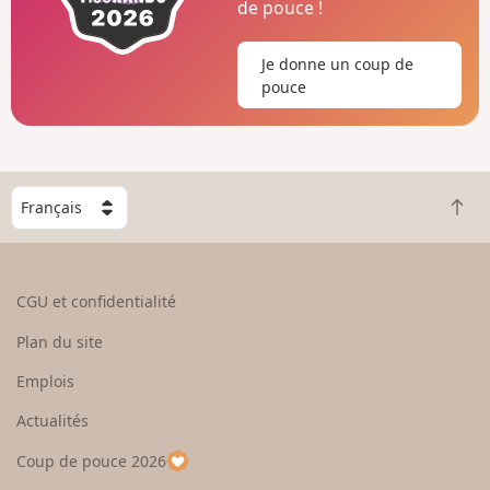
de pouce !
Je donne un coup de
pouce
C
R
h
e
o
t
i
o
s
CGU et confidentialité
u
i
r
s
Plan du site
e
s
n
e
Emplois
h
z
Actualités
a
u
u
n
Coup de pouce 2026
t
p