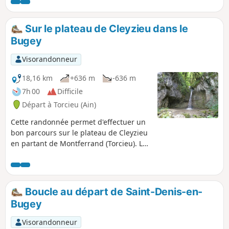
dans le joli village d'Ambutrix, sans oublier le départ de la
tour de Saint-Denis qui offre un panorama sur la région.
Sur le plateau de Cleyzieu dans le
Bugey
Visorandonneur
18,16 km
+636 m
-636 m
7h 00
Difficile
Départ à Torcieu (Ain)
Cette randonnée permet d'effectuer un
bon parcours sur le plateau de Cleyzieu
en partant de Montferrand (Torcieu). La
principale difficulté rencontrée, est
l'ascension vers les Grottes du Crochet
où il conviendra d'être prudent par
temps humide (bâtons recommandés).
Boucle au départ de Saint-Denis-en-
Au vu de la longueur du parcours, la
Bugey
randonnée a été classée au niveau
Difficile.
Visorandonneur