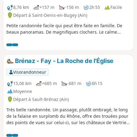
8,76 km
+157 m
-156 m
2h 55
Facile
Départ à Saint-Denis-en-Bugey (Ain)
Petite randonnée facile qui peut être faite en famille. De
beaux panoramas. De magnifiques clochers. Le calme...
Brénaz - Fay - La Roche de l'Église
Visorandonneur
15,06 km
+685 m
-681 m
6h 15
Moyenne
Départ à Sault-Brénaz (Ain)
Très belle randonnée. Un passage, plutôt ombragé, le long
de la falaise en surplomb du Rhône, offre des trouées pour
des points de vues sur celui-ci, sur les châteaux de Vertrieu
et sur l'agglomération Lyonnaise. Les deux points haut de la
randonnée (760 m), au niveau des antennes des Rochettes