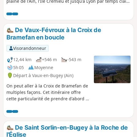
plaine de l'Ain, l'Île Crémieu et jusqu'à Lyon par temps clair.
Très agréable randonnée sur des chemins et sentiers
forestiers bien ombragés.
De Vaux-Févroux à la Croix de
Bramefan en boucle
Visorandonneur
12,44 km
+546 m
-543 m
5h 05
Moyenne
Départ à Vaux-en-Bugey (Ain)
On peut aller à la Croix de Bramefan de
multiples façons. Cet itinéraire offre
cette particularité de prendre d'abord la
crête de la montagne au Nord de Vaux
et, après avoir traversé le Ruisseau
Buizin de revenir par la crête de
Bramefan. La presque totalité du
De Saint Sorlin-en-Bugey à la Roche de
parcours est en sous-bois. La cotation
l'Église