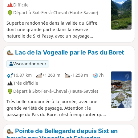
Difficile
Départ à Sixt-Fer-à-Cheval (Haute-Savoie)
Superbe randonnée dans la vallée du Giffre,
dont une grande partie dans la réserve
naturelle de Sixt Passy, avec un paysage
exceptionnel et des points de vue à couper le
souffle.
Lac de la Vogealle par le Pas du Boret
Visorandonneur
16,87 km
+1 263 m
-1 258 m
7h
Très difficile
Départ à Sixt-Fer-à-Cheval (Haute-Savoie)
Très belle randonnée à la journée, avec une
grande variété de paysage. Attention : le
passage du Pas du Boret n’est à emprunter que
par des randonneurs entrainés et non sujets au
vertige. Si vous ne vous sentez pas de cheminer
Pointe de Bellegarde depuis Sixt en
à flanc de montagne, préférez l’itinéraire par le