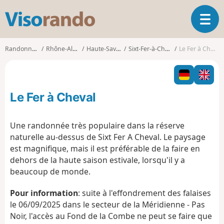
V
O
i
u
s
v
o
Randonnées
Rhône-Alpes
Haute-Savoie
Sixt-Fer-à-Cheval
Le Fer à Cheval
r
r
i
a
r
n
l
d
Le Fer à Cheval
a
o
n
a
Une randonnée très populaire dans la réserve
v
naturelle au-dessus de Sixt Fer A Cheval. Le paysage
i
est magnifique, mais il est préférable de la faire en
g
dehors de la haute saison estivale, lorsqu'il y a
a
t
beaucoup de monde.
i
o
Pour information
: suite à l'effondrement des falaises
n
le 06/09/2025 dans le secteur de la Méridienne - Pas
Noir, l'accès au Fond de la Combe ne peut se faire que