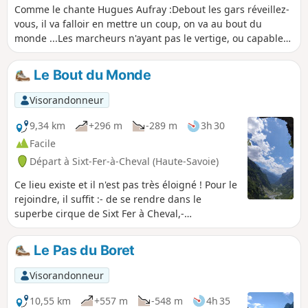
Comme le chante Hugues Aufray :Debout les gars réveillez-
vous, il va falloir en mettre un coup, on va au bout du
monde ...Les marcheurs n'ayant pas le vertige, ou capables
de le surmonter, auront pour récompense des points de vue
sublimes.
Le Bout du Monde
Visorandonneur
9,34 km
+296 m
-289 m
3h 30
Facile
Départ à Sixt-Fer-à-Cheval (Haute-Savoie)
Ce lieu existe et il n'est pas très éloigné ! Pour le
rejoindre, il suffit :- de se rendre dans le
superbe cirque de Sixt Fer à Cheval,-
d'emprunter les larges pistes et chemins au
départ du parking,- de poursuivre jusqu'aux
Le Pas du Boret
murailles frontales.
Visorandonneur
10,55 km
+557 m
-548 m
4h 35