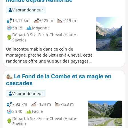
Visorandonneur
14,17 km
+425 m
-419 m
5h 15
Moyenne
Départ à Sixt-Fer-à-Cheval (Haute-
Savoie)
Un incontournable dans ce coin de
montagne, proche de Sixt-Fer-à-Cheval, cette
randonnée offre une vue sur des paysages
magnifiques. Entre les falaises, on suit le
Giffre et on admire les nombreuses
Le Fond de la Combe et sa magie en
cascades des torrents qui s'y jettent. Elle
cascades
part ici du parking juste après Nambride,
dernier parking où vous pourrez vous garer
Visorandonneur
pour accéder gratuitement au site. On peut
donc raccourcir cette randonnée (voir les
7,92 km
+134 m
-128 m
informations pratiques ainsi que d'autres
2h 40
Facile
fiches descriptives sur Visorando). Le gros
Départ à Sixt-Fer-à-Cheval (Haute-
du dénivelé positif se fait dans le fond de la
Savoie)
combe et peut être évité également (voir les