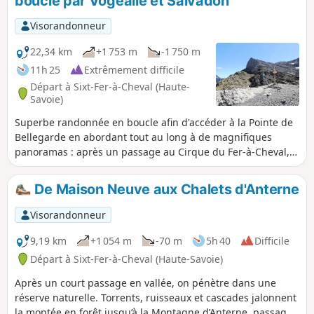
boucle par Vogealle et Salvadon
Bout du Monde. Évitez le Pas du Boret si la
météo ne le permet pas.
Visorandonneur
22,34 km
+1 753 m
-1 750 m
11h 25
Extrêmement difficile
Départ à Sixt-Fer-à-Cheval (Haute-
Savoie)
Superbe randonnée en boucle afin d'accéder à la Pointe de
Bellegarde en abordant tout au long à de magnifiques
panoramas : après un passage au Cirque du Fer-à-Cheval,
l’ascension se réalise par le Pas du Boret, le secteur de la
Vogealle, et le Col des Chambres. Le retour s'effectue par le
De Maison Neuve aux Chalets d'Anterne
Vallon du Salvadon.
Visorandonneur
9,19 km
+1 054 m
-70 m
5h 40
Difficile
Départ à Sixt-Fer-à-Cheval (Haute-Savoie)
Après un court passage en vallée, on pénètre dans une
réserve naturelle. Torrents, ruisseaux et cascades jalonnent
la montée en forêt jusqu’à la Montagne d’Anterne, passage