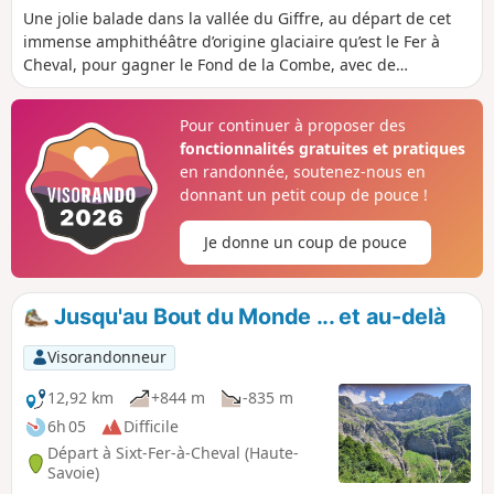
Une jolie balade dans la vallée du Giffre, au départ de cet
informations pratiques également).
immense amphithéâtre d’origine glaciaire qu’est le Fer à
Cheval, pour gagner le Fond de la Combe, avec de
magnifiques cascades, particulièrement au printemps; la
faune et la flore ne sont pas en reste. Annotation
Pour continuer à proposer des
modérateur, suite à une remarque du (17 juin 2023) d'un
fonctionnalités gratuites et pratiques
utilisateur. La passerelle au Fond de la Combe est
en randonnée, soutenez-nous en
provisoirement interdite par arrêté municipal et si on veut
donnant un petit coup de pouce !
aller au Bout du Monde, il convient de passer en rive droite
du Giffre au niveau du chalet de Prazon. La boucle indiquée
Je donne un coup de pouce
ici n’est donc actuellement pas faisable.
Jusqu'au Bout du Monde ... et au-delà
Visorandonneur
12,92 km
+844 m
-835 m
6h 05
Difficile
Départ à Sixt-Fer-à-Cheval (Haute-
Savoie)