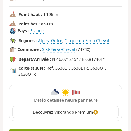
Point haut :
1 196 m
Point bas :
859 m
Pays :
France
Régions :
Alpes
,
Giffre
,
Cirque du Fer à Cheval
Commune :
Sixt-Fer-à-Cheval
(74740)
Départ/Arrivée :
N 46.071815° / E 6.817401°
Carte(s) IGN :
Ref. 3530ET, 3530ETR, 3630OT,
3630OTR
Météo détaillée heure par heure
Découvrez Visorando Premium