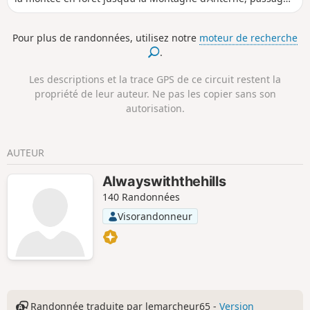
obligé pour le randonneur dans le Haut-Giffre qui aura
croisé l’éclat de son lac sur une photo, dans un article de
Pour plus de randonnées, utilisez notre
moteur de recherche
presse ou encore un office de tourisme. L’apercevoir, blotti
.
dans cet espace dominé par la fascinante muraille des Fiz,
c’est déjà en soi y être parti.
Les descriptions et la trace GPS de ce circuit restent la
propriété de leur auteur. Ne pas les copier sans son
autorisation.
AUTEUR
Alwayswiththehills
140 Randonnées
Visorandonneur
Randonnée traduite par lemarcheur65 -
Version