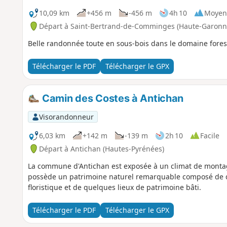
10,09 km
+456 m
-456 m
4h 10
Moyen
Départ à Saint-Bertrand-de-Comminges (Haute-Garonn
Belle randonnée toute en sous-bois dans le domaine fore
Télécharger le PDF
Télécharger le GPX
Camin des Costes à Antichan
Visorandonneur
6,03 km
+142 m
-139 m
2h 10
Facile
Départ à Antichan (Hautes-Pyrénées)
La commune d'Antichan est exposée à un climat de montagne
possède un patrimoine naturel remarquable composé de deu
floristique et de quelques lieux de patrimoine bâti.
Télécharger le PDF
Télécharger le GPX