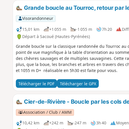
Grande boucle au Tourroc, retour par le
Visorandonneur
15,01 km
+1 055 m
-1 055 m
7h 20
Diff
Départ à Sacoué (Hautes-Pyrénées)
Grande boucle sur la classique randonnée du Tourroc au d
point de vue magnifique à la table d'orientation au somme
des chèvres sauvages et de multiples sauvagines. Cette r
plus, que la boue, les branches et arbres en travers des ch
et 1055 m D+ réalisable en 5h30 est faite pour vous.
Télécharger le PDF
Télécharger le GPX
Cier-de-Rivière - Boucle par les cols 
Association / Club / AMM
10,42 km
+242 m
-247 m
3h 40
Moyen