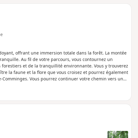
o
a
i
m
p
e
yant, offrant une immersion totale dans la forêt. La montée
anquille. Au fil de votre parcours, vous contournez un
forestiers et de la tranquillité environnante. Vous y trouverez
tre la faune et la flore que vous croisez et pourrez également
e-Comminges. Vous pourrez continuer votre chemin vers un
tive sur la forêt et ses environs.