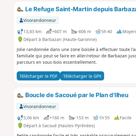
Le Refuge Saint-Martin depuis Barbaz
Visorandonneur
13,83 km
+607 m
-606 m
5h 40
Moyen
Départ à Barbazan (Haute-Garonne)
Jolie randonnée dans une zone boisée à effectuer toute l
familiale qui peut se faire en aller/retour de Barbazan ju
parcours en sous-bois essentiellement.
Télécharger le PDF
Télécharger le GPX
Boucle de Sacoué par le Plan d'Ilheu
Visorandonneur
5,06 km
+160 m
-153 m
1h 55
Facile
Départ à Sacoué (Hautes-Pyrénées)
Petite randonnée facile et très agréable principalement sur