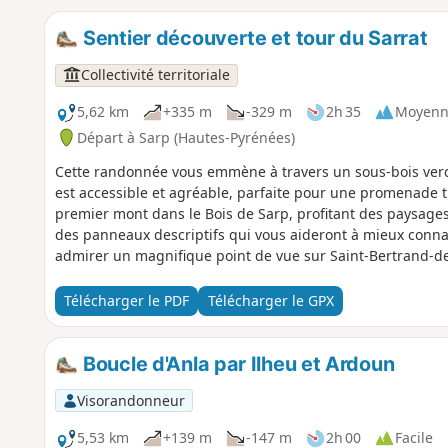
Sentier découverte et tour du Sarrat
Collectivité territoriale
5,62 km
+335 m
-329 m
2h 35
Moyenn
Départ à Sarp (Hautes-Pyrénées)
Cette randonnée vous emmène à travers un sous-bois verdo
est accessible et agréable, parfaite pour une promenade tr
premier mont dans le Bois de Sarp, profitant des paysages 
des panneaux descriptifs qui vous aideront à mieux connaî
admirer un magnifique point de vue sur Saint-Bertrand-d
second mont, le Sarrat, qui vous offre une nouvelle perspec
Télécharger le PDF
Télécharger le GPX
Boucle d'Anla par Ilheu et Ardoun
Visorandonneur
5,53 km
+139 m
-147 m
2h 00
Facile