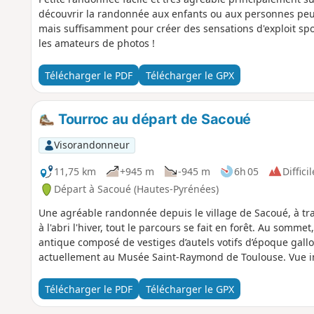
découvrir la randonnée aux enfants ou aux personnes peu 
mais suffisamment pour créer des sensations d'exploit sporti
les amateurs de photos !
Télécharger le PDF
Télécharger le GPX
Tourroc au départ de Sacoué
Visorandonneur
11,75 km
+945 m
-945 m
6h 05
Difficil
Départ à Sacoué (Hautes-Pyrénées)
Une agréable randonnée depuis le village de Sacoué, à trav
à l'abri l'hiver, tout le parcours se fait en forêt. Au somme
antique composé de vestiges d’autels votifs d’époque gall
actuellement au Musée Saint-Raymond de Toulouse. Vue im
Télécharger le PDF
Télécharger le GPX