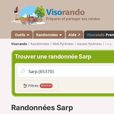
V
i
s
o
r
a
Outils
Randonnées
Aide ↗
Viso
rando
Pre
n
Visorando
Randonnées
Midi-Pyrénées
Hautes-Pyrénées
Sarp
d
o
Trouver une randonnée Sarp
Filtres
NOUVEAU
Randonnées Sarp