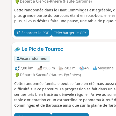
Départ à Cier-de-Rivière (Haute-Garonne)
Cette randonnée dans le Haut Comminges est agréable, d'un
plus grande partie du parcours étant en sous-bois, elle 
plus, si vous désirez faire une pause, une table de pique
Télécharger le PDF
Télécharger le GPX
Le Pic de Tourroc
Visorandonneur
7,88 km
+503 m
-503 m
4h
Moyenne
Départ à Sacoué (Hautes-Pyrénées)
Cette randonnée familiale peut se faire en été mais aussi
difficulté sur ce parcours. La progression se fait dans un
sentier très bien tracé au dénivelé régulier. Arrivé au s
table d'orientation et un extraordinaire panorama à 360°
Comminges et de Barousse ainsi que sur la plaine de Tarb