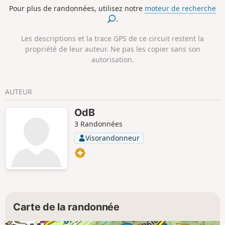
l'avoir emprunté une deuxième fois et prolongé la fin par
Pour plus de randonnées, utilisez notre
moteur de recherche
une petite boucle pour passer au cœur du village de St-
.
Béat.
Les descriptions et la trace GPS de ce circuit restent la
propriété de leur auteur. Ne pas les copier sans son
autorisation.
AUTEUR
OdB
3 Randonnées
Visorandonneur
Carte de la randonnée