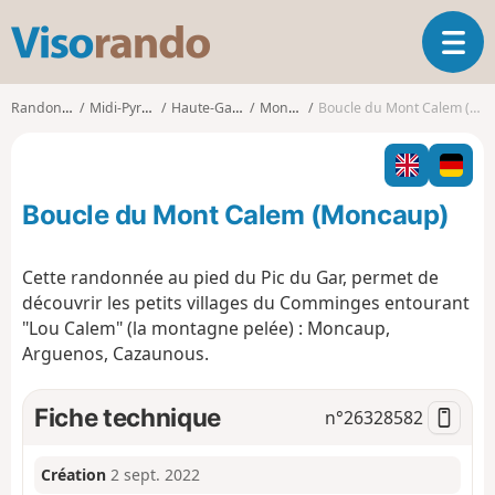
V
O
i
u
s
v
o
Randonnées
Midi-Pyrénées
Haute-Garonne
Moncaup
Boucle du Mont Calem (Moncaup)
r
r
i
a
r
n
l
d
Boucle du Mont Calem (Moncaup)
a
o
n
a
Cette randonnée au pied du Pic du Gar, permet de
v
découvrir les petits villages du Comminges entourant
i
"Lou Calem" (la montagne pelée) : Moncaup,
g
Arguenos, Cazaunous.
a
t
i
Fiche technique
n°
26328582
o
n
Création
2 sept. 2022