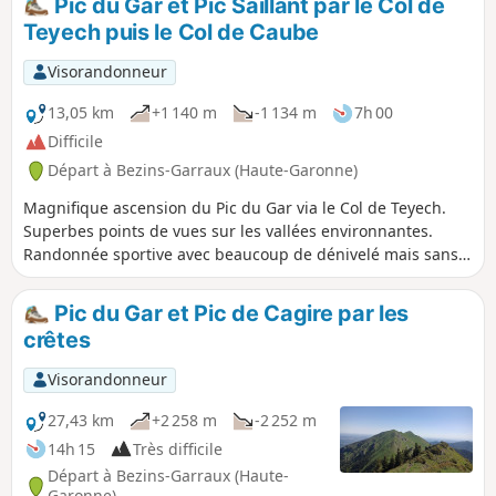
Pic du Gar et Pic Saillant par le Col de
Teyech puis le Col de Caube
Visorandonneur
13,05 km
+1 140 m
-1 134 m
7h 00
Difficile
Départ à Bezins-Garraux (Haute-Garonne)
Magnifique ascension du Pic du Gar via le Col de Teyech.
Superbes points de vues sur les vallées environnantes.
Randonnée sportive avec beaucoup de dénivelé mais sans
difficulté technique.
Pic du Gar et Pic de Cagire par les
crêtes
Visorandonneur
27,43 km
+2 258 m
-2 252 m
14h 15
Très difficile
Départ à Bezins-Garraux (Haute-
Garonne)