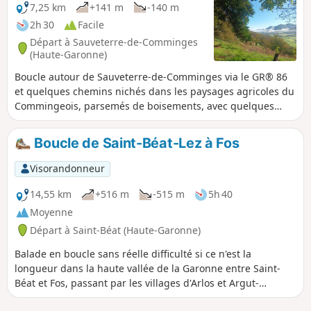
7,25 km
+141 m
-140 m
2h 30
Facile
Départ à Sauveterre-de-Comminges
(Haute-Garonne)
Boucle autour de Sauveterre-de-Comminges via le GR® 86
et quelques chemins nichés dans les paysages agricoles du
Commingeois, parsemés de boisements, avec quelques
ouvertures sur les Pyrénées en fin de parcours.
Boucle de Saint-Béat-Lez à Fos
Visorandonneur
14,55 km
+516 m
-515 m
5h 40
Moyenne
Départ à Saint-Béat (Haute-Garonne)
Balade en boucle sans réelle difficulté si ce n'est la
longueur dans la haute vallée de la Garonne entre Saint-
Béat et Fos, passant par les villages d'Arlos et Argut-
dessous et Lez. Itinéraire retravaillé en mai 2022 après