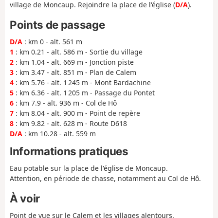
village de Moncaup. Rejoindre la place de l'église (
D/A
).
Points de passage
D/A
: km 0 - alt. 561 m
1
: km 0.21 - alt. 586 m - Sortie du village
2
: km 1.04 - alt. 669 m - Jonction piste
3
: km 3.47 - alt. 851 m - Plan de Calem
4
: km 5.76 - alt. 1 245 m - Mont Bardachine
5
: km 6.36 - alt. 1 205 m - Passage du Pontet
6
: km 7.9 - alt. 936 m - Col de Hô
7
: km 8.04 - alt. 900 m - Point de repère
8
: km 9.82 - alt. 628 m - Route D618
D/A
: km 10.28 - alt. 559 m
Informations pratiques
Eau potable sur la place de l'église de Moncaup.
Attention, en période de chasse, notamment au Col de Hô.
À voir
Point de vue sur le Calem et les villages alentours.