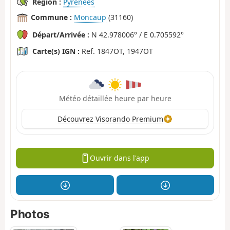
Région :
Pyrénées
Commune :
Moncaup
(31160)
Départ/Arrivée :
N 42.978006° / E 0.705592°
Carte(s) IGN :
Ref. 1847OT, 1947OT
Météo détaillée heure par heure
Découvrez Visorando Premium
Ouvrir dans l'app
Photos