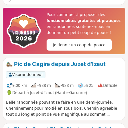
d'une explosion de couleurs. Elle vous
fera découvrir de superbes forêts de
Pour continuer à proposer des
hêtres, d'impressionnantes
fonctionnalités gratuites et pratiques
palombières, une belle vue sur le Pic du
en randonnée, soutenez-nous en
Cagire, sur la vallée de la Garonne et les
donnant un petit coup de pouce !
premiers sommets Pyrénéens dominant
la Barousse.
Je donne un coup de pouce
Pic de Cagire depuis Juzet d'Izaut
Visorandonneur
9,00 km
+988 m
-988 m
5h 25
Difficile
Départ à Juzet-d'Izaut (Haute-Garonne)
Belle randonnée pouvant se faire en une demi-journée.
Cheminement pour moitié en sous bois. Chemin agréable
tout du long et point de vue magnifique au sommet,
pourtant modeste.