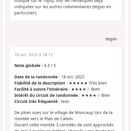
indiqué sur le Topo). Voir les remarques déjà
indiquées sur les autres commentaires (tegon en
particulier).
tegon
18 oct. 2022 à 18:13
Note globale
:
4.3
/
5
Date de la randonnée
: 18 oct. 2022
Fiabilité de la description
: ★★★★★ Très bien
Facilité à suivre l'itinéraire
: ★★★★☆ Bien
Intérêt du circuit de randonnée
: ★★★★☆ Bien
Circuit très fréquenté
: Non
De jolies vues sur le village de Moncaup lors de la
montée vers le Plan de Calem.
Durant cette montée 3 cervidés de sont approchés
de moi à quelques mètres, chassés sans doute par