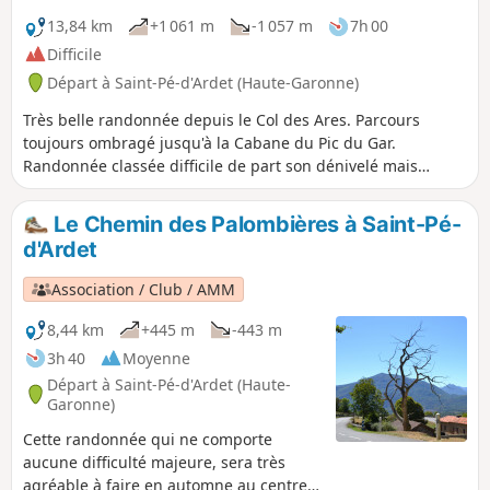
13,84 km
+1 061 m
-1 057 m
7h 00
Difficile
Départ à Saint-Pé-d'Ardet (Haute-Garonne)
Très belle randonnée depuis le Col des Ares. Parcours
toujours ombragé jusqu'à la Cabane du Pic du Gar.
Randonnée classée difficile de part son dénivelé mais
aucune difficulté technique.
Le Chemin des Palombières à Saint-Pé-
d'Ardet
Association / Club / AMM
8,44 km
+445 m
-443 m
3h 40
Moyenne
Départ à Saint-Pé-d'Ardet (Haute-
Garonne)
Cette randonnée qui ne comporte
aucune difficulté majeure, sera très
agréable à faire en automne au centre