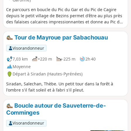
Ce parcours en boucle du Pic du Gar et du Pic de Cagire
depuis le petit village de Bezins permet d'être au plus près
des falaises calcaires impressionnantes et donne au Pic du
Gar, de moins de 2000 m d'altitude, des allures de grand. La
traversée de la hêtraie offre un parcours ombragé, avec de
Tour de Mayroue par Sabachouau
belles vues sur la vallée. L'accès au Pic de Cagire, par le
versant Nord permet une vue sur la plaine ainsi que celle,
Visorandonneur
spectaculaire par beau temps depuis le sommet, sur la
chaîne des Pyrénées. On peut l'apprécier encore tout le
7,03 km
+220 m
-225 m
2h 40
long du parcours des crêtes.Cette randonnée peut se
Moyenne
réaliser sur deux jours avec une nuit en cabane ou en
Départ à Siradan (Hautes-Pyrénées)
bivouac.Trace gpx conseillée.
Siradan, Salechan, Thèbe. Un petit tour dans la forêt à
l'ombre s'il fait soleil et à l’abri s'il pleut.
Boucle autour de Sauveterre-de-
Comminges
Visorandonneur