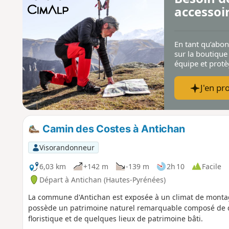
accessoi
En tant qu’abo
sur la boutique
équipe et prot
J'en pro
Camin des Costes à Antichan
Visorandonneur
6,03 km
+142 m
-139 m
2h 10
Facile
Départ à Antichan (Hautes-Pyrénées)
La commune d'Antichan est exposée à un climat de montagne
possède un patrimoine naturel remarquable composé de deu
floristique et de quelques lieux de patrimoine bâti.