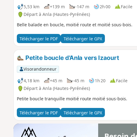
5,53 km
+139 m
-147 m
2h 00
Facile
Départ à Anla (Hautes-Pyrénées)
Belle balade en boucle, moitié route et moitié sous-bois.
Télécharger le PDF
Télécharger le GPX
Petite boucle d'Anla vers Izaourt
Visorandonneur
4,18 km
+45 m
-45 m
1h 20
Facile
Départ à Anla (Hautes-Pyrénées)
Petite boucle tranquille moitié route moitié sous-bois.
Télécharger le PDF
Télécharger le GPX
Besoin d