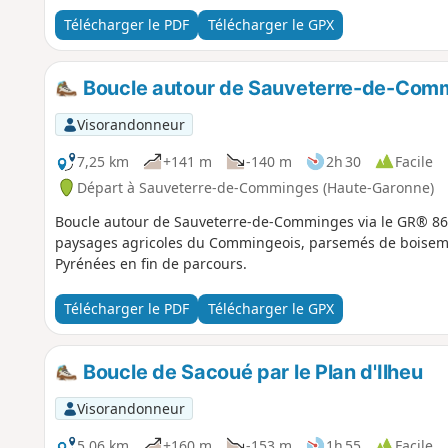
Télécharger le PDF
Télécharger le GPX
Boucle autour de Sauveterre-de-Com
Visorandonneur
7,25 km
+141 m
-140 m
2h 30
Facile
Départ à Sauveterre-de-Comminges (Haute-Garonne)
Boucle autour de Sauveterre-de-Comminges via le GR® 86
paysages agricoles du Commingeois, parsemés de boiseme
Pyrénées en fin de parcours.
Télécharger le PDF
Télécharger le GPX
Boucle de Sacoué par le Plan d'Ilheu
Visorandonneur
5,06 km
+160 m
-153 m
1h 55
Facile