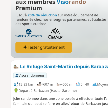
aux membres
Viso
rando
Premium
Jusqu’à
20% de réduction
sur votre équipement de
randonnée chez nos enseignes partenaires, spécialistes
des sports outdoor.
Tester gratuitement
Le Refuge Saint-Martin depuis Barbaz
Visorandonneur
13,83 km
+607 m
-606 m
5h 40
Moyen
Départ à Barbazan (Haute-Garonne)
Jolie randonnée dans une zone boisée à effectuer toute l
familiale qui peut se faire en aller/retour de Barbazan ju