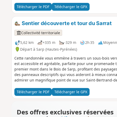
Télécharger le PDF
Télécharger le GPX
Sentier découverte et tour du Sarrat
Collectivité territoriale
5,62 km
+335 m
-329 m
2h 35
Moyenn
Départ à Sarp (Hautes-Pyrénées)
Cette randonnée vous emmène à travers un sous-bois verdo
est accessible et agréable, parfaite pour une promenade tr
premier mont dans le Bois de Sarp, profitant des paysages 
des panneaux descriptifs qui vous aideront à mieux connaî
admirer un magnifique point de vue sur Saint-Bertrand-d
second mont, le Sarrat, qui vous offre une nouvelle perspec
Télécharger le PDF
Télécharger le GPX
Des offres exclusives réservées