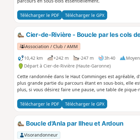
parcours en sous-bois essentiellement.
Télécharger le PDF
Télécharger le GPX
Cier-de-Rivière - Boucle par les cols 
Association / Club / AMM
10,42 km
+242 m
-247 m
3h 40
Moyen
Départ à Cier-de-Rivière (Haute-Garonne)
Cette randonnée dans le Haut Comminges est agréable, d'un
plus grande partie du parcours étant en sous-bois, elle 
plus, si vous désirez faire une pause, une table de pique
Télécharger le PDF
Télécharger le GPX
Boucle d'Anla par Ilheu et Ardoun
Visorandonneur