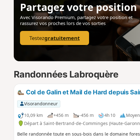
Partagez votre position
Avec Visorando Premium, partagez votre position
et
rassurez vos proches lors de vos sorties
Testez
gratuitement
Randonnées Labroquère
Col de Galin et Mail de Hard depuis 
Visorandonneur
10,09 km
+456 m
-456 m
4h 10
Moyen
Départ à Saint-Bertrand-de-Comminges (Haute-Garonn
Belle randonnée toute en sous-bois dans le domaine fore