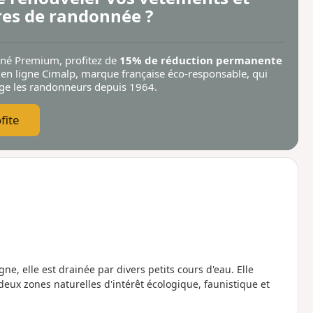
res de randonnée ?
nné Premium, profitez de
15% de réduction permanente
 en ligne Cimalp
, marque française éco-responsable, qui
ège les randonneurs depuis 1964.
fite
, elle est drainée par divers petits cours d'eau. Elle
x zones naturelles d'intérêt écologique, faunistique et