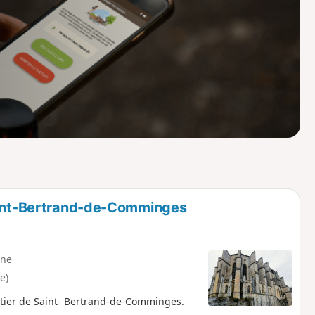
o
a
i
m
p
Saint-Bertrand-de-Comminges
ne
e)
stier de Saint- Bertrand-de-Comminges.