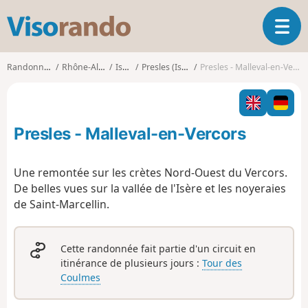
V
O
i
u
s
v
o
Randonnées
Rhône-Alpes
Isère
Presles (Isère)
Presles - Malleval-en-Vercors
r
r
i
a
r
n
l
d
Presles - Malleval-en-Vercors
a
o
n
a
Une remontée sur les crètes Nord-Ouest du Vercors.
v
De belles vues sur la vallée de l'Isère et les noyeraies
i
de Saint-Marcellin.
g
a
t
Cette randonnée fait partie d'un circuit en
i
itinérance de plusieurs jours :
Tour des
o
Coulmes
n