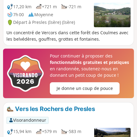
17,20 km
+721 m
-721 m
7h 00
Moyenne
Départ à Presles (Isère) (Isère)
Un concentré de Vercors dans cette forêt des Coulmes avec
les belvédères, gouffres, grottes et fontaines.
Pour continuer à proposer des
fonctionnalités gratuites et pratiques
en randonnée, soutenez-nous en
donnant un petit coup de pouce !
Je donne un coup de pouce
Vers les Rochers de Presles
Visorandonneur
15,94 km
+579 m
-583 m