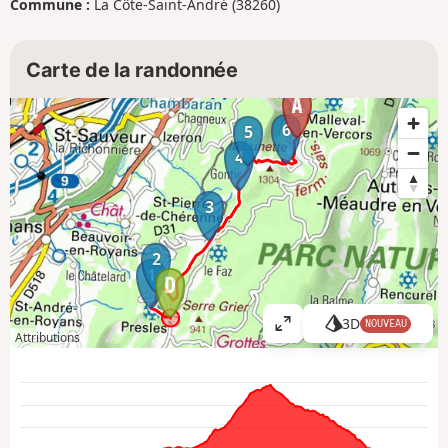
Commune :
La Côte-Saint-André (38260)
Carte de la randonnée
6
5
4
3
2
1
3D
NOUVEAU
A
Attributions
ff
i
c
h
e