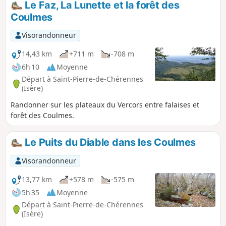
Le Faz, La Lunette et la forêt des
Coulmes
Visorandonneur
14,43 km
+711 m
-708 m
6h 10
Moyenne
Départ à Saint-Pierre-de-Chérennes
(Isère)
Randonner sur les plateaux du Vercors entre falaises et
forêt des Coulmes.
Le Puits du Diable dans les Coulmes
Visorandonneur
13,77 km
+578 m
-575 m
5h 35
Moyenne
Départ à Saint-Pierre-de-Chérennes
(Isère)