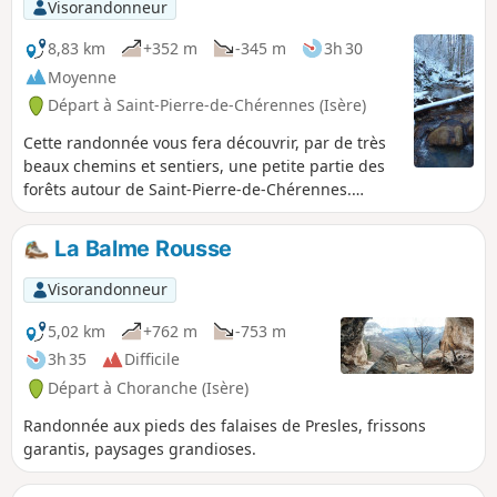
Visorandonneur
8,83 km
+352 m
-345 m
3h 30
Moyenne
Départ à Saint-Pierre-de-Chérennes (Isère)
Cette randonnée vous fera découvrir, par de très
beaux chemins et sentiers, une petite partie des
forêts autour de Saint-Pierre-de-Chérennes.
D'accès facile, cette randonnée vous émerveillera
de part sa diversité de paysages.
La Balme Rousse
Visorandonneur
5,02 km
+762 m
-753 m
3h 35
Difficile
Départ à Choranche (Isère)
Randonnée aux pieds des falaises de Presles, frissons
garantis, paysages grandioses.