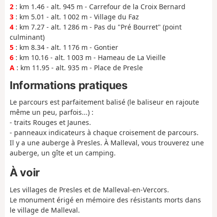
2
: km 1.46 - alt. 945 m - Carrefour de la Croix Bernard
3
: km 5.01 - alt. 1 002 m - Village du Faz
4
: km 7.27 - alt. 1 286 m - Pas du "Pré Bourret" (point
culminant)
5
: km 8.34 - alt. 1 176 m - Gontier
6
: km 10.16 - alt. 1 003 m - Hameau de La Vieille
A
: km 11.95 - alt. 935 m - Place de Presle
Informations pratiques
Le parcours est parfaitement balisé (le baliseur en rajoute
même un peu, parfois...) :
- traits Rouges et Jaunes.
- panneaux indicateurs à chaque croisement de parcours.
Il y a une auberge à Presles. À Malleval, vous trouverez une
auberge, un gîte et un camping.
À voir
Les villages de Presles et de Malleval-en-Vercors.
Le monument érigé en mémoire des résistants morts dans
le village de Malleval.