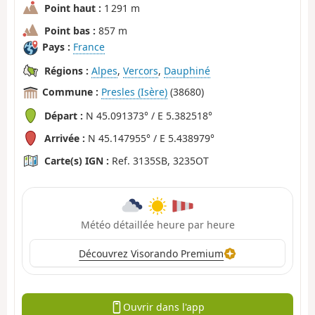
Point haut :
1 291 m
Point bas :
857 m
Pays :
France
Régions :
Alpes
,
Vercors
,
Dauphiné
Commune :
Presles (Isère)
(38680)
Départ :
N 45.091373° / E 5.382518°
Arrivée :
N 45.147955° / E 5.438979°
Carte(s) IGN :
Ref. 3135SB, 3235OT
Météo détaillée heure par heure
Découvrez Visorando Premium
Ouvrir dans l'app