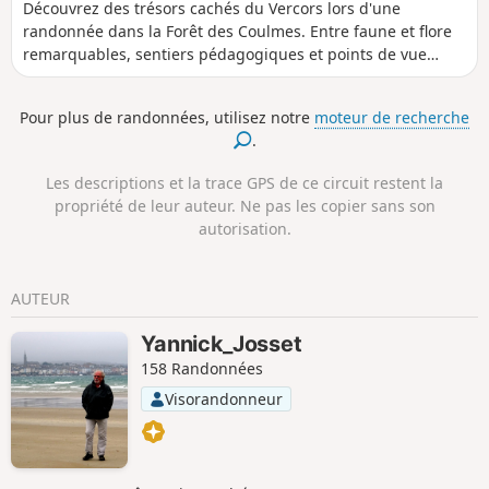
Découvrez des trésors cachés du Vercors lors d'une
randonnée dans la Forêt des Coulmes. Entre faune et flore
remarquables, sentiers pédagogiques et points de vue
époustouflants, cette escapade vous laissera des souvenirs
inoubliables sur ce que dame nature nous offre si
Pour plus de randonnées, utilisez notre
moteur de recherche
généreusement
.
Les descriptions et la trace GPS de ce circuit restent la
propriété de leur auteur. Ne pas les copier sans son
autorisation.
AUTEUR
Yannick_Josset
158 Randonnées
Visorandonneur