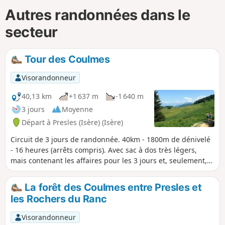
Autres randonnées dans le
secteur
Tour des Coulmes
Visorandonneur
40,13 km
+1 637 m
-1 640 m
3 jours
Moyenne
Départ à Presles (Isère) (Isère)
Circuit de 3 jours de randonnée. 40km - 1800m de dénivelé
- 16 heures (arrêts compris). Avec sac à dos très légers,
mais contenant les affaires pour les 3 jours et, seulement,
le repas d'un midi. A faire si l'on aime se promener en forêt.
La forêt des Coulmes entre Presles et
les Rochers du Ranc
Visorandonneur