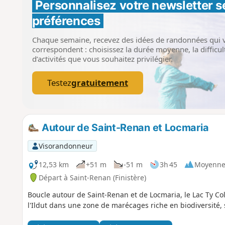
Personnalisez votre newsletter 
s
préférences
Chaque semaine, recevez des idées de randonnées qui 
correspondent : choisissez la durée moyenne, la difficult
d’activités que vous souhaitez privilégier.
Testez
gratuitement
Autour de Saint-Renan et Locmaria
Visorandonneur
12,53 km
+51 m
-51 m
3h 45
Moyenn
Départ à Saint-Renan (Finistère)
Boucle autour de Saint-Renan et de Locmaria, le Lac Ty Col
l'Ildut dans une zone de marécages riche en biodiversité,