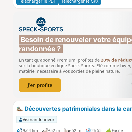
Télécharger le PDF
Télécharger le GPX
Besoin de renouveler votre équip
randonnée ?
En tant qu’abonné Premium, profitez de
20% de réduc
sur la boutique en ligne Speck Sports.
Eté comme hiver, 
matériel nécessaire à vos sorties de pleine nature.
J'en profite
Découvertes patrimoniales dans la c
Visorandonneur
9,64 km
+52 m
-52 m
2h 55
Facile