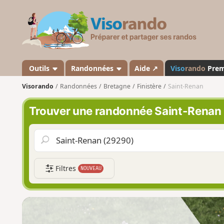
V
i
s
o
r
a
Outils
Randonnées
Aide ↗
Viso
rando
Pre
n
Visorando
Randonnées
Bretagne
Finistère
Saint-Renan
d
o
Trouver une randonnée Saint-Renan
Filtres
NOUVEAU