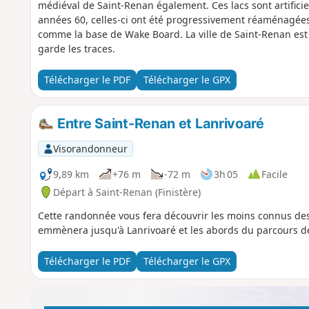
médiéval de Saint-Renan également. Ces lacs sont artificiels
années 60, celles-ci ont été progressivement réaménagées e
comme la base de Wake Board. La ville de Saint-Renan est 
garde les traces.
Télécharger le PDF
Télécharger le GPX
Entre Saint-Renan et Lanrivoaré
Visorandonneur
9,89 km
+76 m
-72 m
3h 05
Facile
Départ à Saint-Renan (Finistère)
Cette randonnée vous fera découvrir les moins connus des
emmènera jusqu'à Lanrivoaré et les abords du parcours de
Télécharger le PDF
Télécharger le GPX