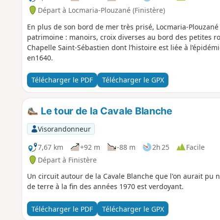
Départ à Locmaria-Plouzané (Finistère)
En plus de son bord de mer très prisé, Locmaria-Plouzan
patrimoine : manoirs, croix diverses au bord des petites r
Chapelle Saint-Sébastien dont l’histoire est liée à l’épidém
en1640.
Télécharger le PDF
Télécharger le GPX
Le tour de la Cavale Blanche
Visorandonneur
7,67 km
+92 m
-88 m
2h 25
Facile
Départ à Finistère
Un circuit autour de la Cavale Blanche que l'on aurait pu 
de terre à la fin des années 1970 est verdoyant.
Télécharger le PDF
Télécharger le GPX