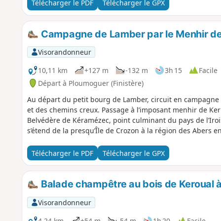
Télécharger le PDF
Télécharger le GPX
Campagne de Lamber par le Menhir de 
Visorandonneur
10,11 km
+127 m
-132 m
3h 15
Facile
Départ à Ploumoguer (Finistère)
Au départ du petit bourg de Lamber, circuit en campagne p
et des chemins creux. Passage à l’imposant menhir de Kerl
Belvédère de Kéramézec, point culminant du pays de l’Iro
s’étend de la presqu’Île de Crozon à la région des Abers e
Télécharger le PDF
Télécharger le GPX
Balade champêtre au bois de Keroual à 
Visorandonneur
4,24 km
+54 m
-54 m
1h 20
Facile