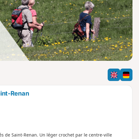
o
a
i
m
p
Saint-Renan
és de Saint-Renan. Un léger crochet par le centre-ville