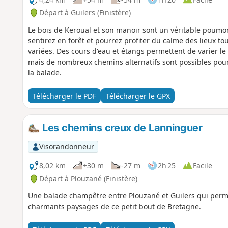
Départ à Guilers (Finistère)
Le bois de Keroual et son manoir sont un véritable poumon 
sentirez en forêt et pourrez profiter du calme des lieux tout
variées. Des cours d'eau et étangs permettent de varier le 
mais de nombreux chemins alternatifs sont possibles pour
la balade.
Télécharger le PDF
Télécharger le GPX
Les chemins creux de Lanninguer
Visorandonneur
8,02 km
+30 m
-27 m
2h 25
Facile
Départ à Plouzané (Finistère)
Une balade champêtre entre Plouzané et Guilers qui perme
charmants paysages de ce petit bout de Bretagne.